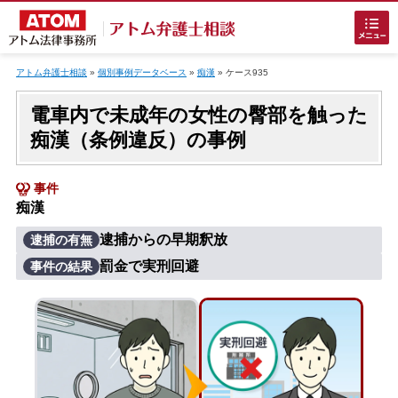
Skip
to
アトム弁護士相談
»
個別事例データベース
»
痴漢
»
ケース935
content
電車内で未成年の女性の臀部を触った
痴漢（条例違反）の事例
事件
痴漢
ホームに戻る
逮捕からの早期釈放
逮捕の有無
罰金で実刑回避
事件の結果
刑事事件
でお困りの方
刑事事件の無料相談
接見・面会を弁護士に依頼