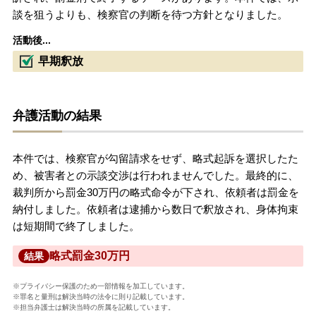
談を狙うよりも、検察官の判断を待つ方針となりました。
活動後...
早期釈放
弁護活動の結果
本件では、検察官が勾留請求をせず、略式起訴を選択したた
め、被害者との示談交渉は行われませんでした。最終的に、
裁判所から罰金30万円の略式命令が下され、依頼者は罰金を
納付しました。依頼者は逮捕から数日で釈放され、身体拘束
は短期間で終了しました。
略式罰金30万円
結果
※プライバシー保護のため一部情報を加工しています。
※罪名と量刑は解決当時の法令に則り記載しています。
※担当弁護士は解決当時の所属を記載しています。