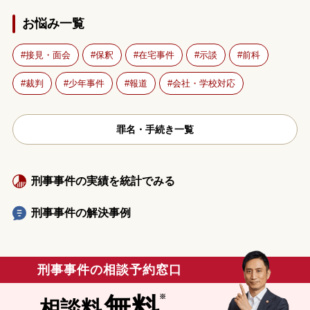
お悩み一覧
接見・面会
保釈
在宅事件
示談
前科
裁判
少年事件
報道
会社・学校対応
罪名・手続き一覧
刑事事件の実績を統計でみる
刑事事件の解決事例
刑事事件の相談予約窓口
無料
相談料