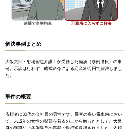
刑事事件を示談で解決したい
逮捕で身柄拘束
刑務所に入らずに解決
アトムについて
知りたい方
解決事例まとめ
弁護士紹介
大阪支部・射場智也弁護士が受任した痴漢（条例違反）の事
弁護士費用
例。示談は行わず、略式命令による罰金30万円で解決しまし
た。
アクセス
事件の概要
解決実績
依頼者は30代の会社員の男性です。乗客の多い電車内におい
ご依頼者からのお手紙
て、未成年の女性の臀部を着衣の上から触ったとして、大阪
府の迷惑防止条例違反の容疑で現行犯逮捕されました。依頼