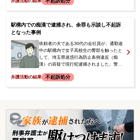
不起訴処分
弁護活動の結果
から「触りましたよね？」と問いただされ
ましたが、咄嗟に否定してしまいました。
その後、駅事務室に移動して警察が呼ば
れ、警察署で約2時間の取調べを受けまし
駅構内での痴漢で逮捕され、余罪も示談し不起訴
た。その際は被害者も「大事にすることは
となった事例
ない」と話していたため、家族が身元引受
人となり帰宅できました。しかし後日、警
依頼者の夫である30代の会社員が、通勤途
察から「被害者が処罰を望んでいる」と連
中の駅構内で女子高校生の臀部を触ったと
絡があり、再度の取調べを控える状況にな
して、埼玉県迷惑行為防止条例違反（痴
りました。依頼者は鉄道会社に勤務してお
漢）の容疑で現行犯逮捕されました。警察
り、事件が職場に知られたり報道されたり
によれば、約2週間前にも同じ場所で同様の
不起訴処分
弁護活動の結果
することに強い恐怖を感じ、今後の対応に
被害申告があり、警戒していたところでの
ついて相談するため来所されました。
犯行でした。本人にも余罪の認識はありま
したが、具体的な日時までは覚えていませ
んでした。逮捕の翌日、当事者の妻から
「当番弁護士が接見したが、多忙で示談が
できないと言われた」と当事務所に電話で
相談があり、即日依頼となりました。