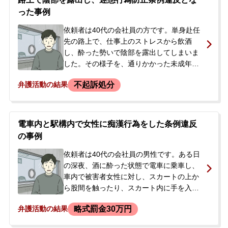
った事例
依頼者は40代の会社員の方です。単身赴任
先の路上で、仕事上のストレスから飲酒
し、酔った勢いで陰部を露出してしまいま
した。その様子を、通りかかった未成年の
女性に目撃されました。後日、警察から任
不起訴処分
弁護活動の結果
意同行を求められて逮捕されましたが、2日
後に釈放されました。会社からは停職処分
を受け、今後の刑事処分や会社への影響を
不安に感じ、示談交渉を進めたいとの思い
電車内と駅構内で女性に痴漢行為をした条例違反
で、釈放後に当事務所へ相談されました。
の事例
依頼者は40代の会社員の男性です。ある日
の深夜、酒に酔った状態で電車に乗車し、
車内で被害者女性に対し、スカートの上か
ら股間を触ったり、スカート内に手を入れ
たりする痴漢行為を行いました。さらに、
略式罰金30万円
弁護活動の結果
女性が駅で降車した後も後を追い、駅構内
において再び腰に腕を回して体を触るなど