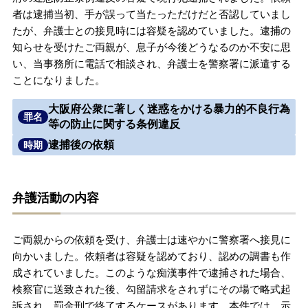
者は逮捕当初、手が誤って当たっただけだと否認していまし
無料相談の口コミ評判
たが、弁護士との接見時には容疑を認めていました。逮捕の
知らせを受けたご両親が、息子が今後どうなるのか不安に思
い、当事務所に電話で相談され、弁護士を警察署に派遣する
刑事事件について
知りたい方
ことになりました。
刑事事件データベース
大阪府公衆に著しく迷惑をかける暴力的不良行為
罪名
等の防止に関する条例違反
逮捕後の依頼
時期
弁護活動の内容
ご両親からの依頼を受け、弁護士は速やかに警察署へ接見に
向かいました。依頼者は容疑を認めており、認めの調書も作
成されていました。このような痴漢事件で逮捕された場合、
検察官に送致された後、勾留請求をされずにその場で略式起
訴され、罰金刑で終了するケースがあります。本件では、示