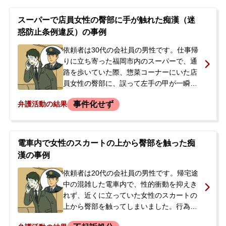
の行為に及びました。約半年後、防犯カメ
ラの映像などが決め手となり、依頼者は強
スーパーで店員女性の臀部に手が触れた痴漢（迷
制わいせつの容疑で早朝に自宅で逮捕され
惑防止条例違反）の事例
ました。突然の逮捕に驚いた依頼者の妻
が、夫の早期釈放と取調べへの対応につい
依頼者は30代の会社員の男性です。仕事帰
てアドバイスを求め、当事務所に相談に来
りに立ち寄った福岡市内のスーパーで、通
られました。
路を歩いていた際、惣菜コーナーにいた店
員女性の臀部に、誤って左手の甲が一瞬当
たってしまいました。その場では店員から
事件化せず
弁護活動の結果
何も指摘されませんでしたが、約1週間後、
同じスーパーを訪れた際に警察官から声を
かけられ、警察署で痴漢容疑の取り調べを
受けることになりました。依頼者は、故意
電車内で女性のスカートの上から臀部を触った痴
ではなかったものの、動揺のあまり「意図
漢の事例
して触った」という内容の供述調書に署名
してしまい、今後の刑事手続きや会社への
依頼者は20代の会社員の男性です。帰宅途
影響に大きな不安を感じ、当事務所へ相談
中の混雑した電車内で、性的衝動を抑えき
に来られました。
れず、近くに立っていた女性のスカートの
上から臀部を触ってしまいました。行為は
すぐに発覚し、降車した駅のホームで女性