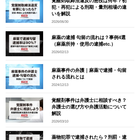
覚醒剤取締法違反の懲役は何年？初
犯・再犯による刑期・量刑相場の違
刑事事件を示談で解決したい
いを解説
2026/06/30
アトムについて
麻薬の逮捕 勾留の流れは？事例4選
知りたい方
（麻薬所持・使用の逮捕etc.）
弁護士紹介
2026/02/13
麻薬事件の弁護｜麻薬で逮捕・勾留
弁護士費用
される流れとは
2024/12/13
アクセス
覚醒剤事件は弁護士に相談すべき？
弁護士の選び方や弁護活動について
解決実績
解説
2026/03/10
ご依頼者からのお手紙
薬物犯罪で逮捕されたら？刑罰・逮