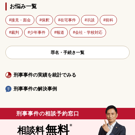
お悩み一覧
接見・面会
保釈
在宅事件
示談
前科
裁判
少年事件
報道
会社・学校対応
罪名・手続き一覧
刑事事件の実績を統計でみる
刑事事件の解決事例
刑事事件の相談予約窓口
無料
相談料