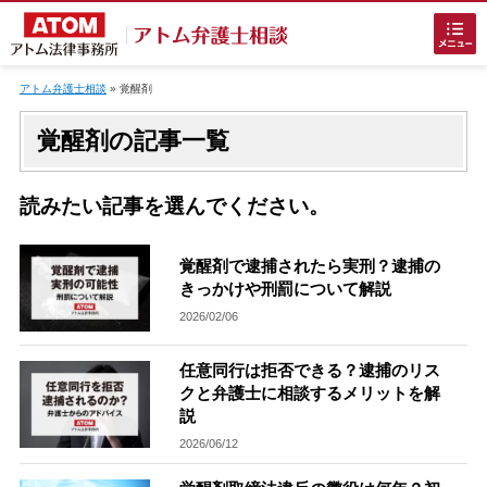
Skip
to
アトム弁護士相談
»
覚醒剤
content
覚醒剤の記事一覧
読みたい記事を選んでください。
ホームに戻る
覚醒剤で逮捕されたら実刑？逮捕の
きっかけや刑罰について解説
2026/02/06
刑事事件
でお困りの方
任意同行は拒否できる？逮捕のリス
クと弁護士に相談するメリットを解
刑事事件の無料相談
説
2026/06/12
接見・面会を弁護士に依頼