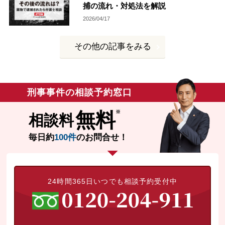
捕の流れ・対処法を解説
無料相談の口コミ評判
2026/04/17
その他の記事をみる
刑事事件について
知りたい方
刑事事件データベース
刑事事件の相談予約窓口
無料
相談料
毎日約
100件
のお問合せ！
24時間365日いつでも相談予約受付中