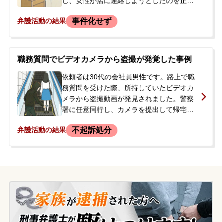
し、女性が店に連絡しようとしたのを止め
した。
ようともみ合いになり、その際に女性に指
事件化せず
弁護活動の結果
を噛まれて負傷しました。その後、店の店
長も交えて交番で事情を説明しましたが、
店長から400万円を支払うよう求める一筆
を書かされ、恐怖心から署名してしまいま
職務質問でビデオカメラから盗撮が発覚した事例
した。また、その場で女性の服に血が付着
したとして服代9万円を支払いました。店側
依頼者は30代の会社員男性です。路上で職
から高額な金銭を要望されており、どう対
務質問を受けた際、所持していたビデオカ
応してよいかわからず、当事務所のLINE相
メラから盗撮動画が発見されました。警察
談窓口に連絡し、弁護を依頼されました。
署に任意同行し、カメラを提出して帰宅し
ましたが、後日、取り調べのため再度出頭
不起訴処分
弁護活動の結果
するよう要請されました。依頼者は数年間
にわたり、公共の場所や店舗内などで盗撮
を繰り返しており、発覚していない余罪も
多数ありました。警察から事件当日に着て
いた服を持ってくるよう指示されたことも
あり、本格的な捜査が始まることへの強い
不安から、当事務所に相談し、弁護を依頼
されました。