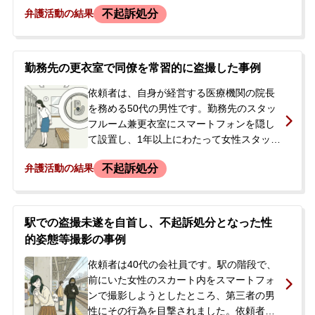
不起訴処分
弁護活動の結果
署へ任意同行となりました。警察署で取り
調べを受け、カメラとスマートフォンを押
収されました。その後、在宅のまま警察か
らの再度の呼び出しを待つ状況となり、今
勤務先の更衣室で同僚を常習的に盗撮した事例
後の取り調べへの対応や前科を回避したい
という強い思いから、当事務所へ相談に来
依頼者は、自身が経営する医療機関の院長
られました。
を務める50代の男性です。勤務先のスタッ
フルーム兼更衣室にスマートフォンを隠し
て設置し、1年以上にわたって女性スタッフ
3名の着替えの様子などを常習的に盗撮して
不起訴処分
弁護活動の結果
いました。ある日、スタッフの一人にカメ
ラが発見され、警察に通報されました。依
頼者は警察から事情聴取を受け、スマート
フォンなどを任意提出しました。事件発覚
駅での盗撮未遂を自首し、不起訴処分となった性
後、被害者であるスタッフ3名は全員が退職
的姿態等撮影の事例
の意向を示しており、依頼者は医院から自
宅待機を命じられていました。警察の捜査
依頼者は40代の会社員です。駅の階段で、
が進む中で、被害者との示談を穏便に進め
前にいた女性のスカート内をスマートフォ
たいと考え、当事務所へ相談に来られまし
ンで撮影しようとしたところ、第三者の男
た。
性にその行為を目撃されました。依頼者は