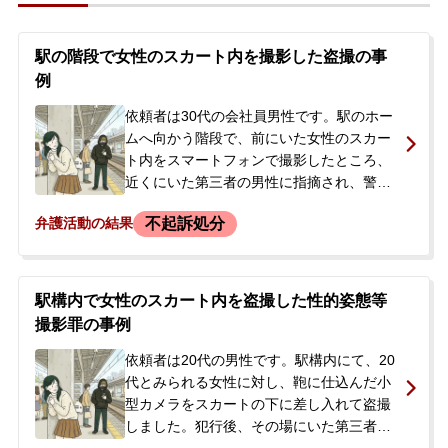
駅の階段で女性のスカート内を撮影した盗撮の事
例
依頼者は30代の会社員男性です。駅のホー
ムへ向かう階段で、前にいた女性のスカー
ト内をスマートフォンで撮影したところ、
近くにいた第三者の男性に指摘され、警察
署へ行くことになりました。盗撮の容疑で
不起訴処分
弁護活動の結果
逮捕されましたが、当日は台風の影響で一
旦釈放され、後日改めて呼び出しを受ける
ことになりました。逮捕の事実を知った父
親が、息子に前科がつくことや会社に知ら
駅構内で女性のスカート内を盗撮した性的姿態等
れてしまう事態を避けたいと強く考え、当
撮影罪の事例
事者本人とともに当事務所へ相談に来ら
れ、ご依頼いただくことになりました。
依頼者は20代の男性です。駅構内にて、20
代とみられる女性に対し、鞄に仕込んだ小
型カメラをスカートの下に差し入れて盗撮
しました。犯行後、その場にいた第三者の
男性に声をかけられ、被害者とともに警察