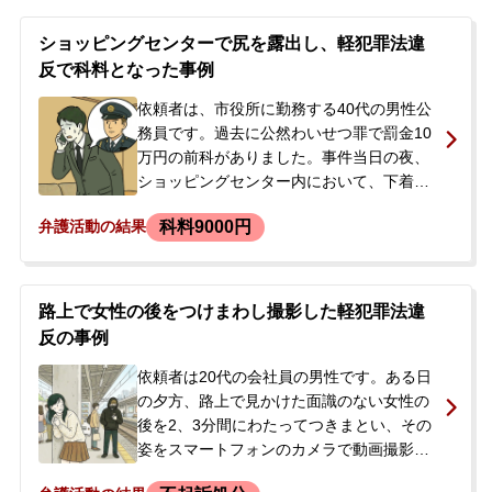
タルクリニックへの通院を開始しており、
その後、父親とともに来所され、正式にご
ショッピングセンターで尻を露出し、軽犯罪法違
依頼いただきました。
反で科料となった事例
依頼者は、市役所に勤務する40代の男性公
務員です。過去に公然わいせつ罪で罰金10
万円の前科がありました。事件当日の夜、
ショッピングセンター内において、下着を
着用せず、尻が透けて見える薄手のスパッ
科料9000円
弁護活動の結果
ツのみを履いて歩き回りました。動機は
「見えそうで見えないスリルを楽しみた
い」というものでした。店を出た後に警察
官に声をかけられ、警察署に任意同行され
路上で女性の後をつけまわし撮影した軽犯罪法違
て取り調べを受けました。その日は帰宅を
反の事例
許されたものの、公務員という立場上、職
場に事件が発覚することを強く懸念し、今
依頼者は20代の会社員の男性です。ある日
後の対応について相談するため、当事務所
の夕方、路上で見かけた面識のない女性の
に来所されました。
後を2、3分間にわたってつきまとい、その
姿をスマートフォンのカメラで動画撮影し
ました。この行為を女性本人に気づかれ、