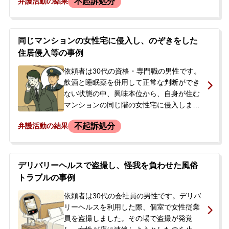
不起訴処分
弁護活動の結果
警察官から声をかけられました。その後、
警察署で数時間の取り調べを受け、スマー
トフォンも押収されました。逮捕はされま
せんでしたが、在宅事件として捜査が進め
同じマンションの女性宅に侵入し、のぞきをした
られることになりました。依頼者は、今後
住居侵入等の事例
の刑事処分や取り調べへの対応に強い不安
を感じ、当事務所に相談、即日弁護を依頼
依頼者は30代の資格・専門職の男性です。
されました。
飲酒と睡眠薬を併用して正常な判断ができ
ない状態の中、興味本位から、自身が住む
マンションの同じ階の女性宅に侵入しまし
た。オートロックの暗証番号を、ボタンに
不起訴処分
弁護活動の結果
残された形跡から推測して解錠したとのこ
とです。依頼者はわいせつ目的ではなかっ
たと話していましたが、別の部屋をのぞき
見たという余罪（軽犯罪法違反）も捜査機
デリバリーヘルスで盗撮し、怪我を負わせた風俗
関に発覚していました。後日、警察官が自
トラブルの事例
宅を訪れ、警察署で事情聴取を受けまし
た。逮捕はされませんでしたが、今後の刑
依頼者は30代の会社員の男性です。デリバ
事処分や被害者対応に大きな不安を抱いた
リーヘルスを利用した際、個室で女性従業
依頼者は、ご両親とともに当事務所へ相談
員を盗撮しました。その場で盗撮が発覚
に訪れ、即日ご依頼いただくことになりま