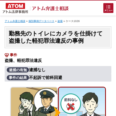
Skip
to
アトム弁護士相談
»
個別事例データベース
»
盗撮
»
ケース1026
content
勤務先のトイレにカメラを仕掛けて
盗撮した軽犯罪法違反の事例
事件
盗撮、軽犯罪法違反
ホームに戻る
逮捕なし
逮捕の有無
不起訴で前科回避
事件の結果
刑事事件
でお困りの方
刑事事件の無料相談
接見・面会を弁護士に依頼