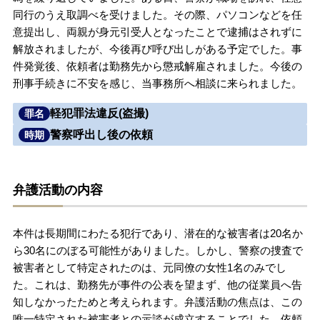
同行のうえ取調べを受けました。その際、パソコンなどを任
無料相談の口コミ評判
意提出し、両親が身元引受人となったことで逮捕はされずに
解放されましたが、今後再び呼び出しがある予定でした。事
件発覚後、依頼者は勤務先から懲戒解雇されました。今後の
刑事事件について
知りたい方
刑事手続きに不安を感じ、当事務所へ相談に来られました。
刑事事件データベース
軽犯罪法違反(盗撮)
罪名
警察呼出し後の依頼
時期
弁護活動の内容
本件は長期間にわたる犯行であり、潜在的な被害者は20名か
ら30名にのぼる可能性がありました。しかし、警察の捜査で
被害者として特定されたのは、元同僚の女性1名のみでし
た。これは、勤務先が事件の公表を望まず、他の従業員へ告
知しなかったためと考えられます。弁護活動の焦点は、この
唯一特定された被害者との示談が成立することでした。依頼