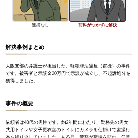
刑事事件を示談で解決したい
逮捕なし
前科がつかずに解決
アトムについて
知りたい方
解決事例まとめ
弁護士紹介
大阪支部の弁護士が担当した、軽犯罪法違反（盗撮）の事件
弁護士費用
です。被害者と示談金20万円で示談が成立し、不起訴処分を
獲得しました。
アクセス
事件の概要
解決実績
依頼者は40代の男性です。約2年間にわたり、勤務先の男女
ご依頼者からのお手紙
共用トイレや女子更衣室のトイレにカメラを仕掛けて盗撮行
為を繰り返していました。ある日、警察が職場を訪れ、任意