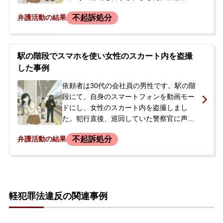
驚いてその場から走って逃げましたが、追
不起訴処分
弁護活動の結果
いかけてきた目撃者から「警察に通報する
からな」と言われました。被害女性には気
づかれていないものの、いつ逮捕されるか
分からないという強い不安感から不眠や食
駅の階段でスマホを使い女性のスカート内を盗撮
欲不振に陥り、精神的に追い詰められた状
した事例
態でした。家族や会社への影響を最小限に
抑えたい、罪を償いたいとの思いから自首
依頼者は30代の会社員の男性です。駅の階
を検討し、当事務所へ相談に来られまし
段にて、自身のスマートフォンを動画モー
た。
ドにし、女性のスカート内を盗撮しまし
た。犯行直後、巡回していた警察官に声を
かけられ、その場で発覚しました。警察署
不起訴処分
弁護活動の結果
で取り調べを受けた後、その日のうちに父
親が身元引受人となり釈放されました。警
察には、以前にも盗撮を試みたことがある
と話していました。被害者は特定されてお
らず、警察からの再度の呼び出しを待つ状
軽犯罪法違反の関連事例
況でした。今後の刑事手続きや会社への影
響に大きな不安を抱いた依頼者の父親が当
事務所に相談。ご本人も事件後すぐにメン