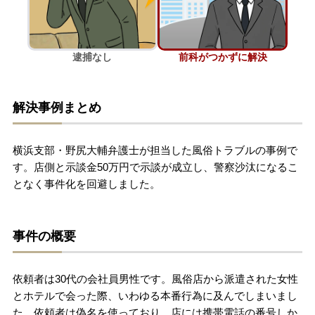
刑事事件を示談で解決したい
逮捕なし
前科がつかずに解決
アトムについて
知りたい方
解決事例まとめ
弁護士紹介
横浜支部・野尻大輔弁護士が担当した風俗トラブルの事例で
弁護士費用
す。店側と示談金50万円で示談が成立し、警察沙汰になるこ
となく事件化を回避しました。
アクセス
事件の概要
解決実績
依頼者は30代の会社員男性です。風俗店から派遣された女性
ご依頼者からのお手紙
とホテルで会った際、いわゆる本番行為に及んでしまいまし
た。依頼者は偽名を使っており、店には携帯電話の番号しか