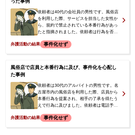
った事例
ことから、刑事事件にはならないと判断
し、その場は収まりました。しかし、その
依頼者は40代の会社員の男性です。風俗店
際に店の者に免許証と社員証のコピーを取
を利用した際、サービスを担当した女性か
られており、後日勤務先へ連絡されるなど
ら、規約で禁止されている本番行為があっ
の不利益を被ることを強く懸念。トラブル
たと指摘されました。依頼者は行為を否定
を穏便に解決するため、弁護士に相談し、
しましたが、駆け付けた店の男性スタッフ
事件化せず
弁護活動の結果
即日示談交渉に着手してほしいと依頼され
から警察に連絡することを示唆され、その
ました。
場で現金20万円を支払って事態を収めまし
た。しかし、正式な示談書を取り交わして
いなかったため、後から追加で金銭を要望
風俗店で店員と本番行為に及び、事件化を心配し
されたり、警察に被害届を出されたりする
た事例
のではないかと不安になりました。問題を
確実に解決するため、当事務所に相談に来
依頼者は30代のアルバイトの男性です。名
られました。
古屋市内の風俗店を利用した際、店員から
本番行為を提案され、相手の了承を得たう
えで行為に及びました。依頼者は電話予約
などをせずに入店したため、個人情報は店
事件化せず
弁護活動の結果
側に伝わっていませんでした。店や店員か
ら連絡が来ることはありませんでしたが、
風俗店の利用が初めてだったため、後日イ