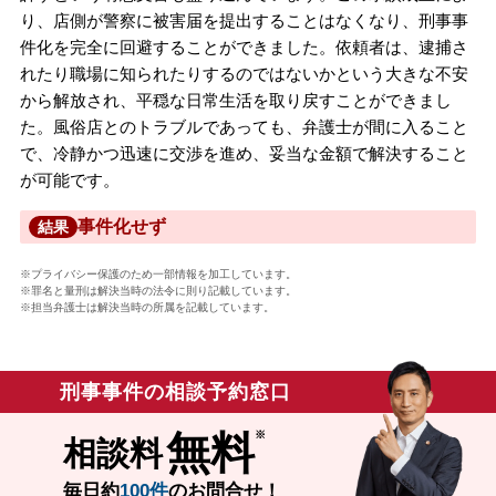
り、店側が警察に被害届を提出することはなくなり、刑事事
件化を完全に回避することができました。依頼者は、逮捕さ
れたり職場に知られたりするのではないかという大きな不安
から解放され、平穏な日常生活を取り戻すことができまし
た。風俗店とのトラブルであっても、弁護士が間に入ること
で、冷静かつ迅速に交渉を進め、妥当な金額で解決すること
が可能です。
事件化せず
結果
※プライバシー保護のため一部情報を加工しています。
※罪名と量刑は解決当時の法令に則り記載しています。
※担当弁護士は解決当時の所属を記載しています。
刑事事件の相談予約窓口
無料
相談料
毎日約
100件
のお問合せ！