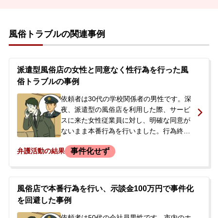
風俗トラブルの関連事例
派遣型風俗店の女性と同意なく性行為を行った風
俗トラブルの事例
依頼者は30代の学校関係者の男性です。深
夜、派遣型の風俗店を利用した際、サービ
スに来た女性従業員に対し、明確な同意が
ないまま本番行為を行いました。行為終了
後、女性が店に連絡したことでトラブルと
事件化せず
弁護活動の結果
なり、駆け付けた店の者によって警察を呼
ばれました。現場に来た警察官からは店側
と示談するよう促されましたが、逮捕はさ
れませんでした。依頼者は、今後の手続き
風俗店で本番行為を行い、示談金100万円で事件化
や刑事処分に不安を感じ、事件当日に当事
を回避した事例
務所へ相談し、依頼に至りました。
依頼者は50代の会社員男性です。市内のホ