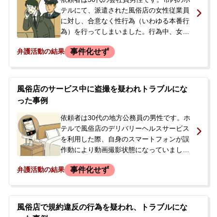
テルにて、派遣された風俗店の女性従業員
に対し、合意なく性行為（いわゆる本番行
為）を行ってしまいました。行為中、女性
からは口頭でやめるよう言われましたが、
事件化せず
弁護活動の結果
依頼者は抵抗がなかったように感じていた
とのことです。<br /> 行為後、女性が店に
連絡し、駆け付けた店の人間が警察に通報
しました。依頼者はその場で店側に100万
風俗店のサービス中に盗撮を疑われトラブルにな
円を支払いましたが、そのお金が女性本人
った事例
に渡らなかったとして、後日、女性自身が
警察に相談。警察から依頼者に連絡があっ
依頼者は30代の地方公務員の男性です。ホ
たため、どう対応すべきか分からず、当事
テルで風俗店のデリバリーヘルスサービス
務所に相談されました。
を利用した際、自身のスマートフォンが誤
作動により動画撮影状態になっていまし
た。これに気づいた女性従業員が店に連絡
事件化せず
弁護活動の結果
し、駆け付けた店の者から盗撮を疑われま
した。依頼者は故意ではないと説明しまし
たが、店の者が警察に通報。臨場した警察
官は、動画に何も映っていなかったこと
風俗店で規約違反の行為を疑われ、トラブルにな
や、証拠となる動画が既に削除されていた