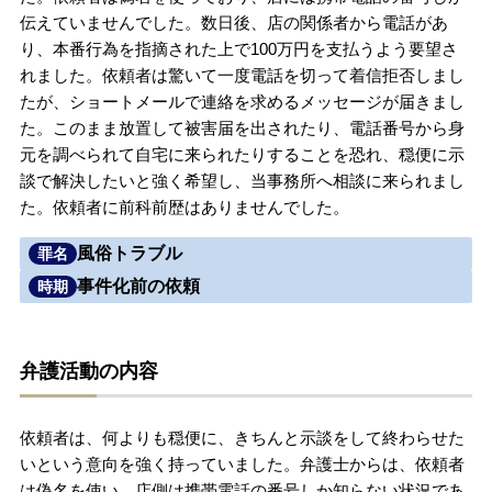
伝えていませんでした。数日後、店の関係者から電話があ
無料相談の口コミ評判
り、本番行為を指摘された上で100万円を支払うよう要望さ
れました。依頼者は驚いて一度電話を切って着信拒否しまし
たが、ショートメールで連絡を求めるメッセージが届きまし
刑事事件について
知りたい方
た。このまま放置して被害届を出されたり、電話番号から身
元を調べられて自宅に来られたりすることを恐れ、穏便に示
刑事事件データベース
談で解決したいと強く希望し、当事務所へ相談に来られまし
た。依頼者に前科前歴はありませんでした。
風俗トラブル
罪名
事件化前の依頼
時期
弁護活動の内容
依頼者は、何よりも穏便に、きちんと示談をして終わらせた
いという意向を強く持っていました。弁護士からは、依頼者
は偽名を使い、店側は携帯電話の番号しか知らない状況であ