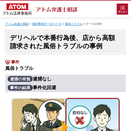
Skip
to
アトム弁護士相談
»
個別事例データベース
»
風俗トラブル
»
ケース2208
content
デリヘルで本番行為後、店から高額
請求された風俗トラブルの事例
事件
風俗トラブル
ホームに戻る
逮捕なし
逮捕の有無
事件化回避
事件の結果
刑事事件
でお困りの方
刑事事件の無料相談
接見・面会を弁護士に依頼