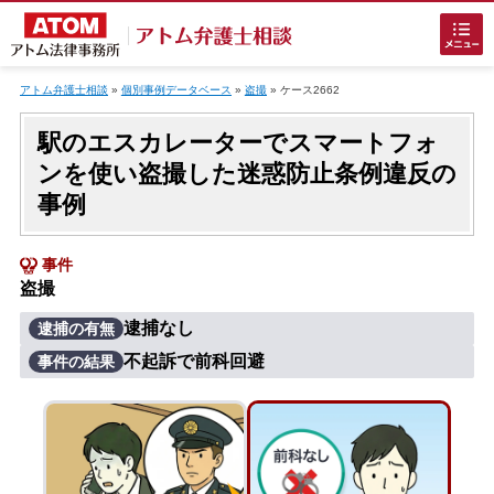
Skip
to
アトム弁護士相談
»
個別事例データベース
»
盗撮
»
ケース2662
content
駅のエスカレーターでスマートフォ
ンを使い盗撮した迷惑防止条例違反の
事例
事件
ホームに戻る
盗撮
逮捕なし
逮捕の有無
刑事事件
でお困りの方
不起訴で前科回避
事件の結果
刑事事件の無料相談
接見・面会を弁護士に依頼