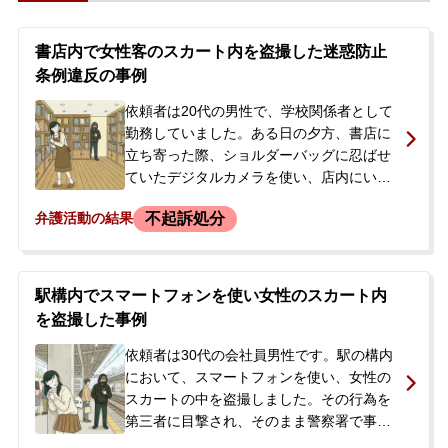
書店内で女性客のスカート内を盗撮した迷惑防止
条例違反の事例
依頼者は20代の男性で、学校関係者として
勤務していました。ある日の夕方、書店に
立ち寄った際、ショルダーバッグに忍ばせ
ていたデジタルカメラを使い、店内にいた
女性客のスカートの中を盗撮しました。そ
不起訴処分
弁護活動の結果
の場で別の男性客に現行犯で取り押さえら
れ、駆け付けた警察官によって県の迷惑防
止条例違反の容疑で逮捕されました。逮捕
後、事件は実名で報道されました。逮捕の
駅構内でスマートフォンを使い女性のスカート内
知らせを受けたご家族が、今後の見通しや
を盗撮した事例
対応について知りたいと、当事務所にお電
話で相談されました。ご依頼後、弁護士が
依頼者は30代の会社員男性です。駅の構内
接見に向かう準備をしていたところ、勾留
において、スマートフォンを使い、女性の
請求が却下され、依頼者の身柄は釈放され
スカートの中を盗撮しました。その行為を
ました。依頼者は学校の処分が出た後に退
第三者に目撃され、そのまま警察署で事情
職する意向でした。
聴取を受け、スマートフォンは押収されま