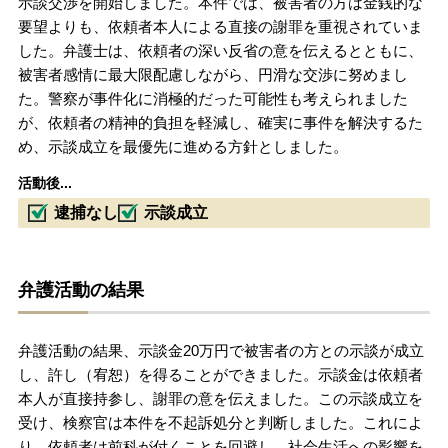
示談交渉を開始しました。本件では、被害者の方は金銭的な
要望よりも、依頼者本人による直接の謝罪を重視されていま
した。弁護士は、依頼者の深い反省の意を伝えるとともに、
被害者感情に最大限配慮しながら、円滑な交渉に努めまし
た。警察が事件化に消極的だった可能性も考えられました
が、依頼者の精神的負担を軽減し、確実に事件を解決するた
め、示談成立を最優先に進める方針としました。
活動後...
逮捕なし
示談成立
弁護活動の結果
弁護活動の結果、示談金20万円で被害者の方との示談が成立
し、許し（宥恕）を得ることができました。示談金は依頼者
本人が直接持参し、謝罪の意を伝えました。この示談成立を
受け、検察官は本件を不起訴処分と判断しました。これによ
り、依頼者は前科が付くことを回避し、社会生活への影響を