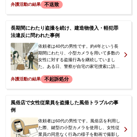
不送致
弁護活動の結果
した。後日、警察から再度事情聴取の連絡
があったことから、会社に知られることな
く示談で解決したいと考え、当事務所へ相
談に来られました。取調べの際、依頼者は
長期間にわたり盗撮を続け、建造物侵入・軽犯罪
他にも20件程度の余罪があることを話して
法違反に問われた事例
いました。
依頼者は40代の男性です。約4年という長
期間にわたり、小型カメラを用いて多数の
女性に対する盗撮行為を継続していまし
た。ある日、警察が自宅の家宅捜索に訪
れ、証拠品として携帯電話などが押収され
不起訴処分
弁護活動の結果
ました。その後、警察署へ出頭するよう命
じられたことから、依頼者は逮捕されるこ
とへの強い不安を抱きました。また、被害
者が多数にのぼるため示談が困難であると
風俗店で女性従業員を盗撮した風俗トラブルの事
考え、今後の対応についてアドバイスを求
例
めるため、当事務所へ相談に来られまし
た。
依頼者は60代の男性です。風俗店を利用し
た際、鍵型の小型カメラを使用し、女性従
業員の同意なく行為の様子を動画で撮影し