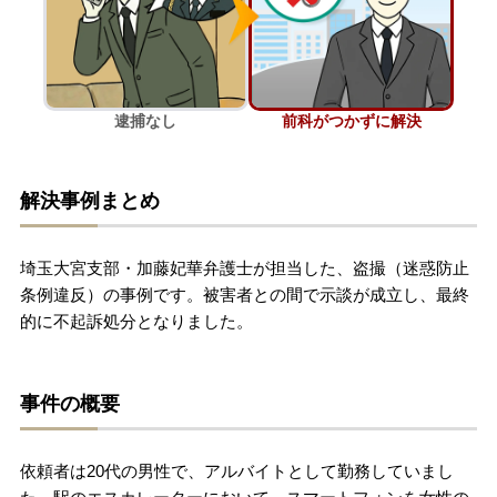
刑事事件を示談で解決したい
逮捕なし
前科がつかずに解決
アトムについて
知りたい方
弁護士紹介
解決事例まとめ
弁護士費用
埼玉大宮支部・加藤妃華弁護士が担当した、盗撮（迷惑防止
条例違反）の事例です。被害者との間で示談が成立し、最終
的に不起訴処分となりました。
アクセス
解決実績
事件の概要
ご依頼者からのお手紙
依頼者は20代の男性で、アルバイトとして勤務していまし