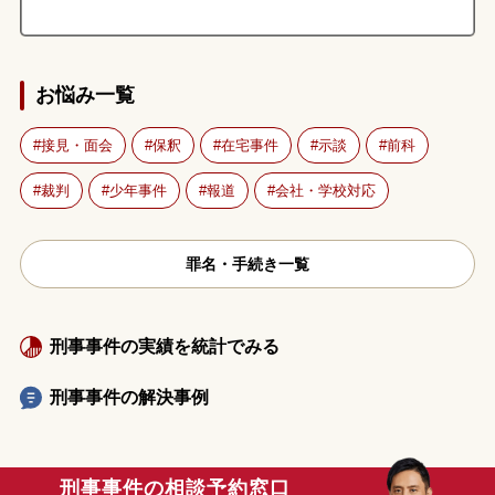
お悩み一覧
接見・面会
保釈
在宅事件
示談
前科
裁判
少年事件
報道
会社・学校対応
罪名・手続き一覧
刑事事件の実績を統計でみる
刑事事件の解決事例
刑事事件の相談予約窓口