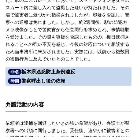
た。駅のエスカレーターにおいて、スマートフォンを女性の
スカート内に差し入れて盗撮した疑いが持たれました。その
無料相談の口コミ評判
場で被害者に気づかれ指摘されましたが、容疑を否認し、警
察への通報は免れました。しかし、約2週間後、駅の防犯カ
メラ映像がもとで警察官から任意同行を求められ、事情聴取
刑事事件について
知りたい方
を受けました。その際も容疑を否認したものの、後日逮捕さ
れることへの強い不安を感じ、今後の対応について相談する
刑事事件データベース
ため当事務所に来所されました。実際には、以前から複数回
の盗撮行為に及んでいたとのことでした。
栃木県迷惑防止条例違反
罪名
警察呼出し後の依頼
時期
弁護活動の内容
依頼者は逮捕を回避したいとの強い希望があり、弁護士が警
察署への出頭に同行しました。受任後、速やかに被害者との