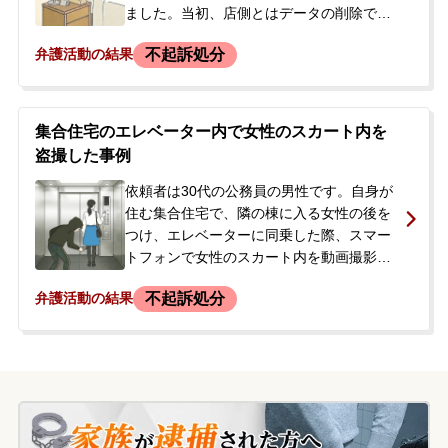
ました。当初、店側とはデータの削除で話
がまとまる方向でしたが、最終的に警察に
不起訴処分
弁護活動の結果
通報されてしまいました。<br /> 依頼者は
警察の取り調べを受け、ご自身で被害者の
女性と交渉し、10万円を支払うことで示談
が成立し、「被害届を提出しない」という
集合住宅のエレベーター内で女性のスカート内を
内容の示談書も取り交わしました。しか
盗撮した事例
し、その後も警察の捜査は続き、自宅にあ
った携帯電話やパソコン、犯行に使用した
依頼者は30代の公務員の男性です。自身が
カメラも押収されてしまいました。<br />
住む集合住宅で、隣の棟に入る女性の後を
示談が成立しているにもかかわらず捜査が
つけ、エレベーターに同乗した際、スマー
進む状況に不安を感じ、「このまま刑事事
トフォンで女性のスカート内を動画撮影し
件化してしまうのではないか」と心配にな
ました。撮影したデータは自ら消去してい
不起訴処分
弁護活動の結果
り、当事務所にご相談に来られました。
ました。後日、最寄りの駅前で偶然その女
性を見かけたところ、つきまとっていると
誤解され、警察に通報されました。駆け付
けた警察官から職務質問を受け、つきまと
いの事実は否定したものの、警察署での取
り調べに応じ、スマートフォンとパソコン
を押収されました。取り調べの際に、警察