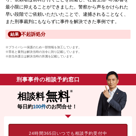
最小限に抑えることができました。警察から声をかけられた
早い段階でご依頼いただいたことで、逮捕されることなく、
また刑事裁判にもならずに事件を解決できた事例です。
不起訴処分
結果
※プライバシー保護のため一部情報を加工しています。
※罪名と量刑は解決当時の法令に則り記載しています。
※担当弁護士は解決当時の所属を記載しています。
刑事事件の相談予約窓口
無料
相談料
毎日約
100件
のお問合せ！
24時間365日いつでも相談予約受付中