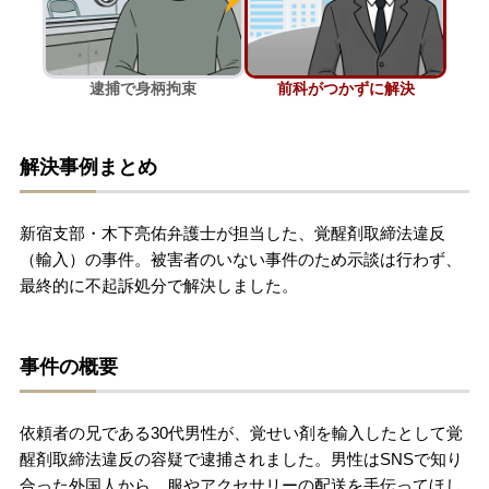
刑事事件を示談で解決したい
逮捕で身柄拘束
前科がつかずに解決
アトムについて
知りたい方
解決事例まとめ
弁護士紹介
新宿支部・木下亮佑弁護士が担当した、覚醒剤取締法違反
弁護士費用
（輸入）の事件。被害者のいない事件のため示談は行わず、
最終的に不起訴処分で解決しました。
アクセス
事件の概要
解決実績
依頼者の兄である30代男性が、覚せい剤を輸入したとして覚
ご依頼者からのお手紙
醒剤取締法違反の容疑で逮捕されました。男性はSNSで知り
合った外国人から、服やアクセサリーの配送を手伝ってほし