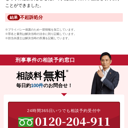
ことができました。
不起訴処分
結果
※プライバシー保護のため一部情報を加工しています。
※罪名と量刑は解決当時の法令に則り記載しています。
※担当弁護士は解決当時の所属を記載しています。
刑事事件の相談予約窓口
無料
相談料
毎日約
100件
のお問合せ！
24時間365日いつでも相談予約受付中