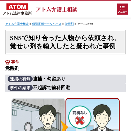
Skip
to
アトム弁護士相談
»
個別事例データベース
»
覚醒剤
»
ケース3569
content
SNSで知り合った人物から依頼され、
覚せい剤を輸入したと疑われた事例
事件
覚醒剤
ホームに戻る
逮捕・勾留あり
逮捕の有無
不起訴で前科回避
事件の結果
刑事事件
でお困りの方
刑事事件の無料相談
接見・面会を弁護士に依頼