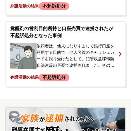
れました。逮捕の連絡を受けたご友人ら
不起訴処分
弁護活動の結果
が、今後の対応について相談するため当事
務所に来所し、即日依頼となりました。接
見時の依頼者は、薬物の影響からか話が支
離滅裂な部分がありましたが、一貫して覚
覚醒剤の営利目的所持と口座売買で逮捕されたが
せい剤使用の認識を否認。他人に意図せず
不起訴処分となった事例
薬物を使用させられた可能性があると主張
していました。
依頼者は、他人になりすまして銀行口座を
利用する目的で、他人名義のキャッシュカ
ードを譲り受けたとして、犯罪収益移転防
止法違反の容疑で逮捕されました。その
後、営利目的で覚醒剤約47グラムを所持し
不起訴処分
弁護活動の結果
ていた覚せい剤取締法違反の容疑でも再逮
捕・勾留されました。最初に口座売買の容
疑で逮捕された後、当事者の交際相手の方
から当事務所に電話でご相談があり、弁護
活動の依頼に至りました。