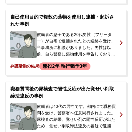
人は精神的に不安定な状態で、妄想などを
口にされていました。ご家族からの依頼を
受け弁護士が活動を開始し、一度は保釈が
自己使用目的で複数の薬物を使用し逮捕・起訴さ
認められましたが、その保釈期間中に今度
れた事例
は仕事関係の男性に暴行を加えて怪我を負
わせる傷害事件を起こし、再び逮捕されて
依頼者の息子である20代男性（フリータ
しまいました。
ー）が自宅で逮捕されたとの連絡を受け、
当事務所に相談がありました。男性は以
前、自ら警察に薬物使用を申告しており、
その後の捜査でMDMAの使用が発覚し、麻
懲役2年 執行猶予3年
弁護活動の結果
薬及び向精神薬取締法違反の容疑で逮捕さ
れました。逮捕当日には家宅捜索も行わ
れ、警察からは他の薬物についても立件す
る方針が示唆されていました。突然の逮捕
職務質問後の尿検査で陽性反応が出た覚せい剤取
で状況が全く分からないご両親から、まず
締法違反の事例
は息子と接見して話を聞いてほしいとの依
頼を受け、弁護士が警察署へ向かいまし
依頼者は40代の男性です。都内にて職務質
た。
問を受け、警察署へ任意同行されました。
尿検査の結果、覚せい剤の陽性反応が出た
ため、覚せい剤取締法違反の容疑で逮捕さ