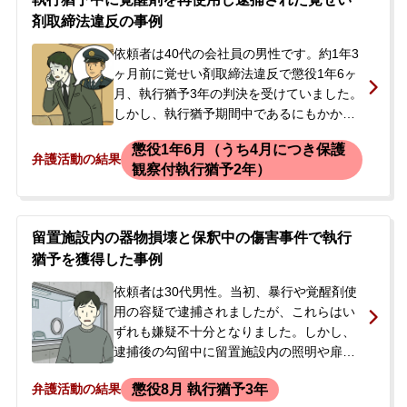
剤取締法違反の事例
依頼者は40代の会社員の男性です。約1年3
ヶ月前に覚せい剤取締法違反で懲役1年6ヶ
月、執行猶予3年の判決を受けていました。
しかし、執行猶予期間中であるにもかかわ
らず、再び覚せい剤を使用してしまいまし
懲役1年6月（うち4月につき保護
た。ある日、警察が依頼者の自宅に家宅捜
弁護活動の結果
観察付執行猶予2年）
索に訪れ、注射器などが押収され、尿検査
が行われました。後日、尿から覚醒剤の陽
性反応が出たため、逮捕されるに至りまし
た。依頼者は執行猶予中の再犯であったた
留置施設内の器物損壊と保釈中の傷害事件で執行
め、実刑判決を避けられないのではないか
猶予を獲得した事例
と強く不安を感じ、当事務所に相談されま
依頼者は30代男性。当初、暴行や覚醒剤使
した。最初の相談はご本人からでしたが、
用の容疑で逮捕されましたが、これらはい
その後、事情を聞いた実の妹様が来所さ
ずれも嫌疑不十分となりました。しかし、
れ、正式にご依頼いただくことになりまし
逮捕後の勾留中に留置施設内の照明や扉な
た。
どを破壊したとして、建造物損壊等の罪で
懲役8月 執行猶予3年
弁護活動の結果
捜査が継続されることになりました。ご本