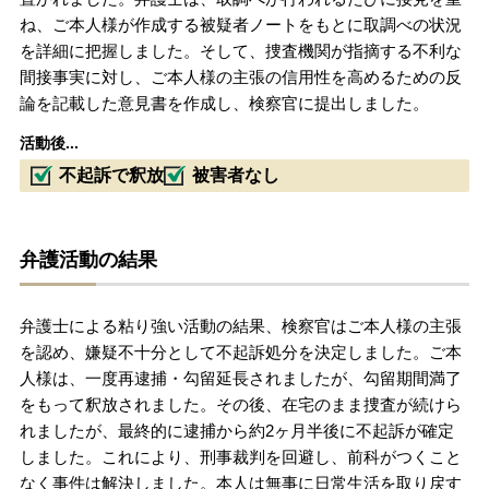
ね、ご本人様が作成する被疑者ノートをもとに取調べの状況
を詳細に把握しました。そして、捜査機関が指摘する不利な
間接事実に対し、ご本人様の主張の信用性を高めるための反
論を記載した意見書を作成し、検察官に提出しました。
活動後...
不起訴で釈放
被害者なし
弁護活動の結果
弁護士による粘り強い活動の結果、検察官はご本人様の主張
を認め、嫌疑不十分として不起訴処分を決定しました。ご本
人様は、一度再逮捕・勾留延長されましたが、勾留期間満了
をもって釈放されました。その後、在宅のまま捜査が続けら
れましたが、最終的に逮捕から約2ヶ月半後に不起訴が確定
しました。これにより、刑事裁判を回避し、前科がつくこと
なく事件は解決しました。本人は無事に日常生活を取り戻す