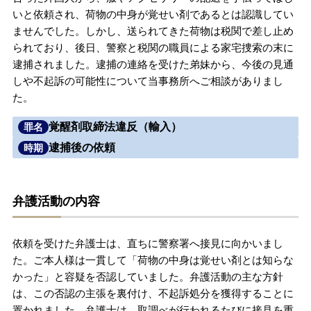
いと依頼され、荷物の中身が覚せい剤であるとは認識してい
無料相談の口コミ評判
ませんでした。しかし、送られてきた荷物は税関で差し止め
られており、後日、警察と税関の職員による家宅捜索の末に
逮捕されました。逮捕の連絡を受けた弟妹から、今後の見通
刑事事件について
知りたい方
しや不起訴の可能性について当事務所へご相談がありまし
た。
刑事事件データベース
覚醒剤取締法違反（輸入）
罪名
逮捕後の依頼
時期
弁護活動の内容
依頼を受けた弁護士は、直ちに警察署へ接見に向かいまし
た。ご本人様は一貫して「荷物の中身は覚せい剤とは知らな
かった」と容疑を否認していました。弁護活動の主な方針
は、この否認の主張を裏付け、不起訴処分を獲得することに
置かれました。弁護士は、取調べが行われるたびに接見を重