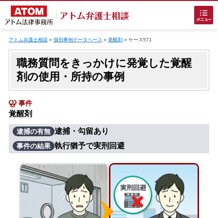
Skip
to
アトム弁護士相談
»
個別事例データベース
»
覚醒剤
»
ケース571
content
職務質問をきっかけに発覚した覚醒
剤の使用・所持の事例
事件
覚醒剤
ホームに戻る
逮捕・勾留あり
逮捕の有無
執行猶予で実刑回避
事件の結果
刑事事件
でお困りの方
刑事事件の無料相談
接見・面会を弁護士に依頼