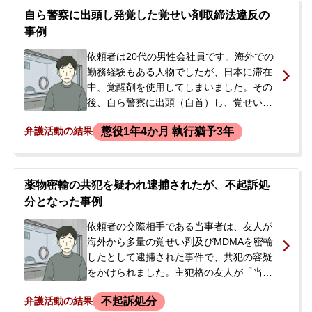
自ら警察に出頭し発覚した覚せい剤取締法違反の
事例
依頼者は20代の男性会社員です。海外での
勤務経験もある人物でしたが、日本に滞在
中、覚醒剤を使用してしまいました。その
後、自ら警察に出頭（自首）し、覚せい剤
取締法違反の容疑で逮捕され、勾留が決定
懲役1年4か月 執行猶予3年
弁護活動の結果
しました。ご両親が警察から息子の逮捕を
知らされ、今後の刑事手続きの流れや弁護
士費用について不安を感じ、当事務所へ電
話でご相談されました。ご両親は息子が海
薬物密輸の共犯を疑われ逮捕されたが、不起訴処
外で仕事をしていると思っていたため、突
分となった事例
然の連絡に大変驚かれており、ご相談の結
果、即日ご依頼いただくことになりまし
依頼者の交際相手である当事者は、友人が
た。
海外から多量の覚せい剤及びMDMAを密輸
したとして逮捕された事件で、共犯の容疑
をかけられました。主犯格の友人が「当事
者から預かった荷物に薬物が入っていた」
不起訴処分
弁護活動の結果
と供述したためです。当時、海外に滞在し