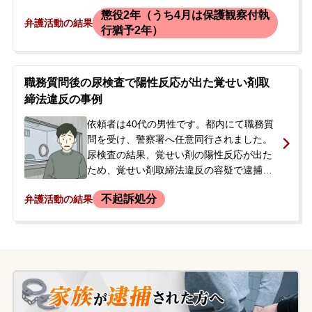
から事情を聞かれる中、依頼者は覚せい剤
懲役2年（うち4月は保護観察付執
使用の発覚を恐れて自動車で逃走。その
弁護活動の結果
行猶予2年）
際、信号待ちの車両に接触する事故を起こ
したにもかかわらず、そのまま現場を離れ
ました（ひき逃げ）。その後、別の場所で
もブロック塀に衝突するなどしましたが、
職務質問後の尿検査で陽性反応が出た覚せい剤取
最終的にタクシーで県外の知人宅へ逃亡。
締法違反の事例
後日、ひき逃げの容疑で逮捕されました。
依頼者は40代の男性です。都内にて職務質
逮捕後の尿検査で覚せい剤の陽性反応が出
問を受け、警察署へ任意同行されました。
たほか、自宅からは約10gの覚せい剤が発
尿検査の結果、覚せい剤の陽性反応が出た
見されました。警察署からの接見要請を受
ため、覚せい剤取締法違反の容疑で逮捕さ
け弁護士が接見し、その後、ご両親から正
れました。逮捕の連絡を受けたご友人ら
式にご依頼いただきました。
不起訴処分
弁護活動の結果
が、今後の対応について相談するため当事
務所に来所し、即日依頼となりました。接
見時の依頼者は、薬物の影響からか話が支
離滅裂な部分がありましたが、一貫して覚
せい剤使用の認識を否認。他人に意図せず
薬物を使用させられた可能性があると主張
していました。