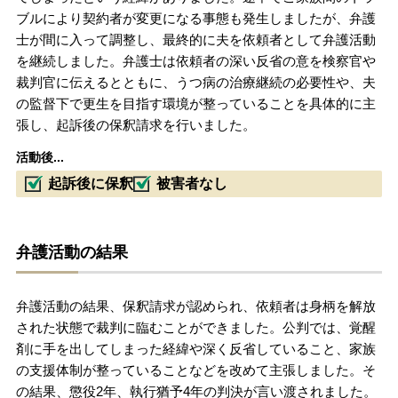
ブルにより契約者が変更になる事態も発生しましたが、弁護
士が間に入って調整し、最終的に夫を依頼者として弁護活動
を継続しました。弁護士は依頼者の深い反省の意を検察官や
裁判官に伝えるとともに、うつ病の治療継続の必要性や、夫
の監督下で更生を目指す環境が整っていることを具体的に主
張し、起訴後の保釈請求を行いました。
活動後...
起訴後に保釈
被害者なし
弁護活動の結果
弁護活動の結果、保釈請求が認められ、依頼者は身柄を解放
された状態で裁判に臨むことができました。公判では、覚醒
剤に手を出してしまった経緯や深く反省していること、家族
の支援体制が整っていることなどを改めて主張しました。そ
の結果、懲役2年、執行猶予4年の判決が言い渡されました。