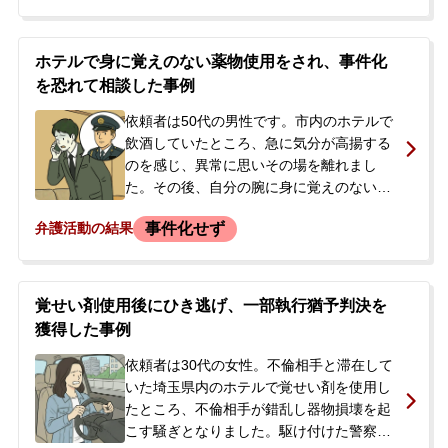
ていた当事者は、自身の状況を知り、日本
にいた依頼者を通じて当事務所に相談。帰
国すれば逮捕されることが確実な状況でし
ホテルで身に覚えのない薬物使用をされ、事件化
た。
を恐れて相談した事例
依頼者は50代の男性です。市内のホテルで
飲酒していたところ、急に気分が高揚する
のを感じ、異常に思いその場を離れまし
た。その後、自分の腕に身に覚えのない注
射の痕があることに気づきました。何者か
事件化せず
弁護活動の結果
に薬物を使用させられたのではないか、そ
してこれが原因で警察に逮捕されてしまう
のではないかという強い不安を抱きまし
た。今後どうすればよいのか、今のうちに
覚せい剤使用後にひき逃げ、一部執行猶予判決を
しておくべきことはあるかを知るため、当
獲得した事例
事務所へ相談に来られました。相談時、弁
護士は依頼者の言動から薬物の影響による
依頼者は30代の女性。不倫相手と滞在して
妄想の可能性も視野に入れていました。
いた埼玉県内のホテルで覚せい剤を使用し
たところ、不倫相手が錯乱し器物損壊を起
こす騒ぎとなりました。駆け付けた警察官