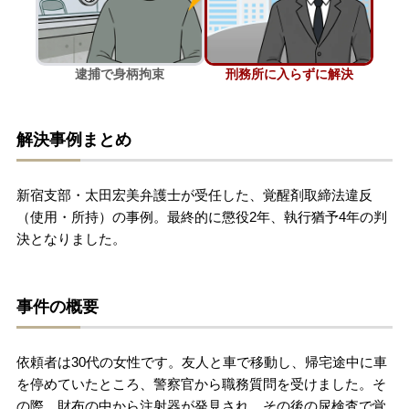
刑事事件を示談で解決したい
逮捕で身柄拘束
刑務所に入らずに解決
アトムについて
知りたい方
解決事例まとめ
弁護士紹介
新宿支部・太田宏美弁護士が受任した、覚醒剤取締法違反
弁護士費用
（使用・所持）の事例。最終的に懲役2年、執行猶予4年の判
決となりました。
アクセス
事件の概要
解決実績
依頼者は30代の女性です。友人と車で移動し、帰宅途中に車
ご依頼者からのお手紙
を停めていたところ、警察官から職務質問を受けました。そ
の際、財布の中から注射器が発見され、その後の尿検査で覚