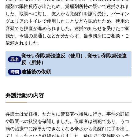
醒剤の陽性反応が出たため、覚醒剤所持の疑いで逮捕されま
無料相談の口コミ評判
した。取調べに対し、友人から覚醒剤を譲り受け、パーキン
グエリアのトイレで使用したことなどを認めたため、使用の
容疑でも捜査が進められました。逮捕の知らせを受けたご家
刑事事件について
知りたい方
族が、今後の見通しなどが分からず、当事務所にご相談・ご
依頼されました。
刑事事件データベース
覚せい剤取締法違反（使用）, 覚せい剤取締法違
罪名
反（所持）
逮捕後の依頼
時期
弁護活動の内容
弁護士は受任後、ただちに警察署へ接見に行き、事件の詳細
や取調べの状況を確認しました。依頼者は初犯であり、うつ
病の治療中に家事ができなくなる辛さから覚醒剤に手を出し
てしまったという経緯がありました。途中でご家族間のトラ