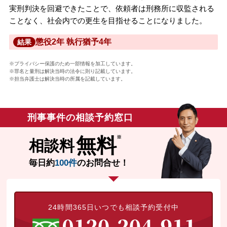
実刑判決を回避できたことで、依頼者は刑務所に収監される
ことなく、社会内での更生を目指せることになりました。
懲役2年 執行猶予4年
結果
※プライバシー保護のため一部情報を加工しています。
※罪名と量刑は解決当時の法令に則り記載しています。
※担当弁護士は解決当時の所属を記載しています。
刑事事件の相談予約窓口
無料
相談料
毎日約
100件
のお問合せ！
24時間365日いつでも相談予約受付中