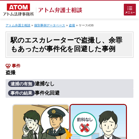
Skip
to
アトム弁護士相談
»
個別事例データベース
»
盗撮
»
ケース436
content
駅のエスカレーターで盗撮し、余罪
もあったが事件化を回避した事例
事件
盗撮
ホームに戻る
逮捕なし
逮捕の有無
事件化回避
事件の結果
刑事事件
でお困りの方
刑事事件の無料相談
接見・面会を弁護士に依頼