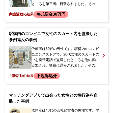
ところを第三者に目撃されました。その場
から逃げようとしましたが、巡回中の警察
略式罰金30万円
弁護活動の結果
官に取り押さえられ逮捕されました。警察
の取調べで、本件以外にも1、2カ月前に撮
影した盗撮の余罪があることを供述しまし
た。逮捕の翌日、行方が分からなくなって
駅構内のコンビニで女性のスカート内を盗撮した
いた依頼者を捜していたご家族が警察に問
条例違反の事例
い合わせたところ、事件に関わっているが
詳細は本人から拒否されているため教えら
依頼者は60代の男性です。駅構内のコンビ
れないと言われました。状況が全く分から
ニエンスストアで、20代女性のスカートの
ず不安に思ったご家族から、当事務所にご
中を携帯電話で盗撮したところを他の客に
相談がありました。
目撃され、警察に通報されました。その場
で警察官による事情聴取が行われ、犯行に
不起訴処分
弁護活動の結果
使用した携帯電話などを押収されました。
依頼者には過去にも盗撮の経験があり、警
察からは後日、実況見分を行うと告げられ
ていました。逮捕はされませんでしたが、
マッチングアプリで出会った女性との性行為を盗
今後の刑事処分に不安を感じ、示談による
撮した事例
不起訴処分を目指したいと当事務所に相談
されました。
依頼者は40代の会社経営者の男性です。マ