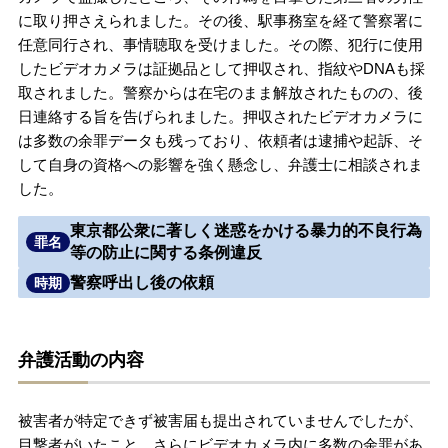
に取り押さえられました。その後、駅事務室を経て警察署に
無料相談の口コミ評判
任意同行され、事情聴取を受けました。その際、犯行に使用
したビデオカメラは証拠品として押収され、指紋やDNAも採
取されました。警察からは在宅のまま解放されたものの、後
刑事事件について
知りたい方
日連絡する旨を告げられました。押収されたビデオカメラに
は多数の余罪データも残っており、依頼者は逮捕や起訴、そ
刑事事件データベース
して自身の資格への影響を強く懸念し、弁護士に相談されま
した。
東京都公衆に著しく迷惑をかける暴力的不良行為
罪名
等の防止に関する条例違反
警察呼出し後の依頼
時期
弁護活動の内容
被害者が特定できず被害届も提出されていませんでしたが、
目撃者がいたこと、さらにビデオカメラ内に多数の余罪があ