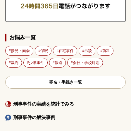
お悩み一覧
接見・面会
保釈
在宅事件
示談
前科
裁判
少年事件
報道
会社・学校対応
罪名・手続き一覧
刑事事件の実績を統計でみる
刑事事件の解決事例