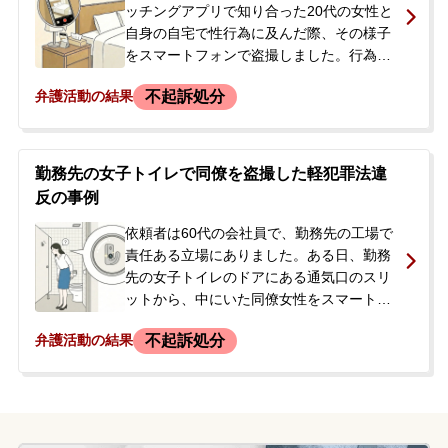
ッチングアプリで知り合った20代の女性と
自身の自宅で性行為に及んだ際、その様子
をスマートフォンで盗撮しました。行為の
最中に盗撮が女性に発覚し、その場で警察
不起訴処分
弁護活動の結果
に通報されました。依頼者は警察署へ任意
同行して聴取を受け、犯行に使用したスマ
ートフォンは証拠品として押収されまし
た。警察からは、押収したスマートフォン
勤務先の女子トイレで同僚を盗撮した軽犯罪法違
から過去の別の盗撮動画も見つかったと告
反の事例
げられました。今後の再度の呼び出しを待
つ身となり、会社経営者という立場から、
依頼者は60代の会社員で、勤務先の工場で
前科がつくことや事件が報道されることを
責任ある立場にありました。ある日、勤務
強く懸念し、不起訴処分獲得を目指して当
先の女子トイレのドアにある通気口のスリ
事務所へ相談に来られました。
ットから、中にいた同僚女性をスマートフ
ォンで盗撮しました。しかし、その場で被
不起訴処分
弁護活動の結果
害者本人に気付かれて警察に通報されまし
た。依頼者は駆け付けた警察官に対し事実
をすべて認め、任意で取調べを受けまし
た。スマートフォンはその場で押収されま
した。今後の被害者対応や会社への対応に