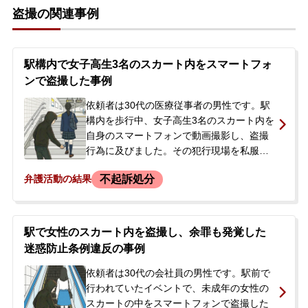
盗撮の関連事例
駅構内で女子高生3名のスカート内をスマートフォ
ンで盗撮した事例
依頼者は30代の医療従事者の男性です。駅
構内を歩行中、女子高生3名のスカート内を
自身のスマートフォンで動画撮影し、盗撮
行為に及びました。その犯行現場を私服警
察官に押さえられ、警察署で取り調べを受
不起訴処分
弁護活動の結果
けることになりました。スマートフォンを
任意提出したところ、約1年半前から10名
程の女性に対する同様の盗撮データが保存
されていることも発覚しました。依頼者に
駅で女性のスカート内を盗撮し、余罪も発覚した
は過去に同様の行為で捜査対象となったも
迷惑防止条例違反の事例
のの事件化はされなかった経緯があり、今
回は起訴されることを何としても避けたい
依頼者は30代の会社員の男性です。駅前で
との思いで、今後の対応について相談に来
行われていたイベントで、未成年の女性の
られました。
スカートの中をスマートフォンで盗撮した