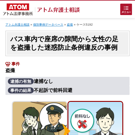
Skip
to
アトム弁護士相談
»
個別事例データベース
»
盗撮
»
ケース5192
content
バス車内で座席の隙間から女性の足
を盗撮した迷惑防止条例違反の事例
事件
盗撮
ホームに戻る
逮捕なし
逮捕の有無
不起訴で前科回避
事件の結果
刑事事件
でお困りの方
刑事事件の無料相談
接見・面会を弁護士に依頼