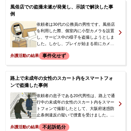
風俗店での盗撮未遂が発覚し、示談で解決した事
例
依頼者は30代の公務員の男性です。風俗店
を利用した際、個室内に小型カメラを設置
し、サービス中の様子を盗撮しようとしま
した。しかし、プレイが始まる前にカメラ
の存在が被害女性に発覚しました。幸い、
事件化せず
弁護活動の結果
実際のプレイの様子は撮影されていません
でした。その場で店側から身分証の提示を
求められ、氏名、連絡先、勤務先などの個
人情報を伝えました。店からは「被害者の
路上で未成年の女性のスカート内をスマートフォ
意向次第で今後の対応を決める」と告げら
ンで盗撮した事例
れ、警察に届けられる可能性を示唆されま
した。依頼者は公務員という立場上、事件
依頼者の息子である20代男性は、路上で通
化することで職を失うことを強く懸念して
行中の未成年の女性のスカート内をスマー
おり、穏便な解決を望んで当事務所に相談
トフォンで撮影したとして、大阪府迷惑防
されました。
止条例違反の疑いで捜査を受けました。被
害者がすぐに警察へ通報したため、男性は
不起訴処分
弁護活動の結果
任意同行の上で事情聴取を受けました。警