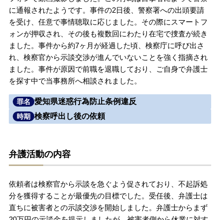
に通報されたようです。事件の2日後、警察署への出頭要請
無料相談の口コミ評判
を受け、任意で事情聴取に応じました。その際にスマートフ
ォンが押収され、その後も複数回にわたり在宅で捜査が続き
ました。事件から約7ヶ月が経過した頃、検察庁に呼び出さ
刑事事件について
知りたい方
れ、検察官から示談交渉が進んでいないことを強く指摘され
ました。事件が原因で前職を退職しており、ご自身で弁護士
刑事事件データベース
を探す中で当事務所へ相談されました。
愛知県迷惑行為防止条例違反
罪名
検察呼出し後の依頼
時期
弁護活動の内容
依頼者は検察官から示談を急ぐよう促されており、不起訴処
分を獲得することが最優先の目標でした。受任後、弁護士は
直ちに被害者との示談交渉を開始しました。弁護士からまず
20万円の示談金を提示しましたが、被害者側から休業に対す