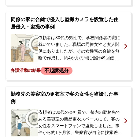
察から後日呼び出しの予定があることを告
げられ、過去にも同様の盗撮を数回繰り返
していたこともあり、前科が付くことを不
同僚の家に合鍵で侵入し盗撮カメラを設置した住
安に思ったご両親が、今後の見通しや不起
居侵入・盗撮の事例
訴処分の可能性について相談するため、当
事務所へ連絡されました。
依頼者は30代の男性で、学校関係者の職に
就いていました。職場の同僚女性と友人関
係にありましたが、その女性宅の合鍵を無
断で作成し、約4か月の間に合計49回侵入
するという住居侵入の容疑がかけられまし
不起訴処分
弁護活動の結果
た。また、室内に盗撮目的で隠しカメラを
設置したところ、女性に発見されました。
女性が警察に被害を申告したことで事件が
発覚し、依頼者は警察による家宅捜索を受
勤務先の美容室の更衣室で客の女性を盗撮した事
け、関連機器を押収されました。逮捕はさ
例
れず在宅事件として捜査が進められまし
た。依頼者本人は容疑を認めており、仕事
依頼者は30代の会社員で、都内の勤務先で
が多忙であったため、今後の対応について
ある美容室の簡易更衣スペースにて、客の
父親が当事務所へ相談に来られました。当
女性をスマートフォンで盗撮しました。事
初、被害者から「弁護士を介してなら話を
件から約1ヶ月後、警察官が自宅に捜索差押