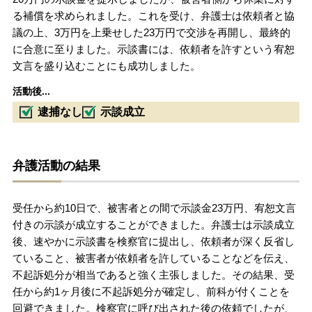
る補償を求められました。これを受け、弁護士は依頼者と協
議の上、3万円を上乗せした23万円で交渉を再開し、最終的
に合意に至りました。示談書には、依頼者を許すという宥恕
文言を盛り込むことにも成功しました。
活動後...
逮捕なし
示談成立
弁護活動の結果
受任から約10日で、被害者との間で示談金23万円、宥恕文言
付きの示談が成立することができました。弁護士は示談成立
後、速やかに示談書を検察官に提出し、依頼者が深く反省し
ていること、被害者が依頼者を許していることなどを伝え、
不起訴処分が相当であると強く主張しました。その結果、受
任から約1ヶ月後に不起訴処分が確定し、前科が付くことを
回避できました。検察官に呼び出された後の依頼でしたが、