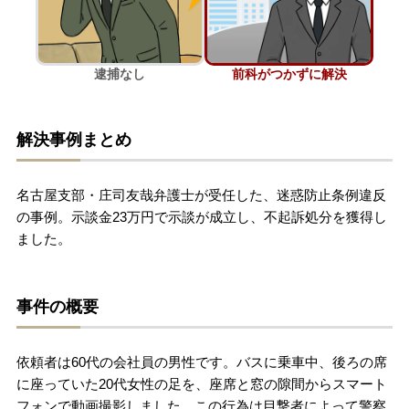
刑事事件を示談で解決したい
逮捕なし
前科がつかずに解決
アトムについて
知りたい方
解決事例まとめ
弁護士紹介
名古屋支部・庄司友哉弁護士が受任した、迷惑防止条例違反
弁護士費用
の事例。示談金23万円で示談が成立し、不起訴処分を獲得し
ました。
アクセス
事件の概要
解決実績
依頼者は60代の会社員の男性です。バスに乗車中、後ろの席
ご依頼者からのお手紙
に座っていた20代女性の足を、座席と窓の隙間からスマート
フォンで動画撮影しました。この行為は目撃者によって警察