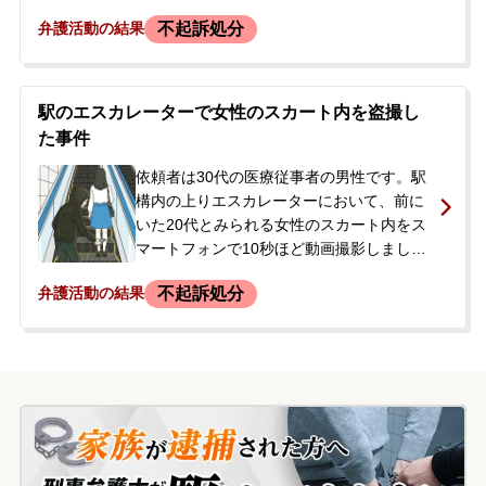
聞いてもいい」との意向が伝えられ、示談
えに訪れ、スマートフォンなどが押収され
不起訴処分
弁護活動の結果
交渉の進め方について改めて相談があり、
ました。依頼者は警察の取り調べに対し、
正式に依頼されることになりました。
当初は否認していましたが、後に犯行を認
めました。さらに、約10年前から100名ほ
どに対して同様の盗撮を繰り返していたこ
駅のエスカレーターで女性のスカート内を盗撮し
とも供述しました。警察からの再度の呼び
た事件
出しを待つ中、今後の刑事罰や被害者への
慰謝料支払いに大きな不安を感じ、当事務
依頼者は30代の医療従事者の男性です。駅
所に相談されました。
構内の上りエスカレーターにおいて、前に
いた20代とみられる女性のスカート内をス
マートフォンで10秒ほど動画撮影しまし
た。その場で女性に声をかけられ、恐怖心
不起訴処分
弁護活動の結果
から逃走し、犯行に使ったスマートフォン
も破棄してしまいました。ICカードで改札
を通っていたため身元が特定されるのは時
間の問題であり、後に現場で被害者と警察
官が話しているのを目撃したため、刑事事
件化を恐れて相談に来られました。家族に
知られずに解決したいという強いご希望が
ありました。