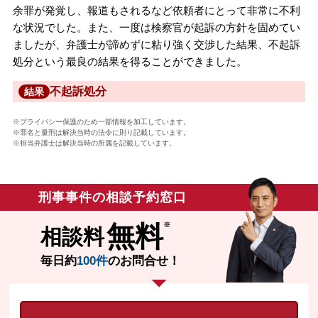
余罪が発覚し、報道もされるなど依頼者にとって非常に不利
な状況でした。また、一度は検察官が起訴の方針を固めてい
ましたが、弁護士が諦めずに粘り強く交渉した結果、不起訴
処分という最良の結果を得ることができました。
不起訴処分
結果
※プライバシー保護のため一部情報を加工しています。
※罪名と量刑は解決当時の法令に則り記載しています。
※担当弁護士は解決当時の所属を記載しています。
刑事事件の相談予約窓口
無料
相談料
毎日約
100件
のお問合せ！