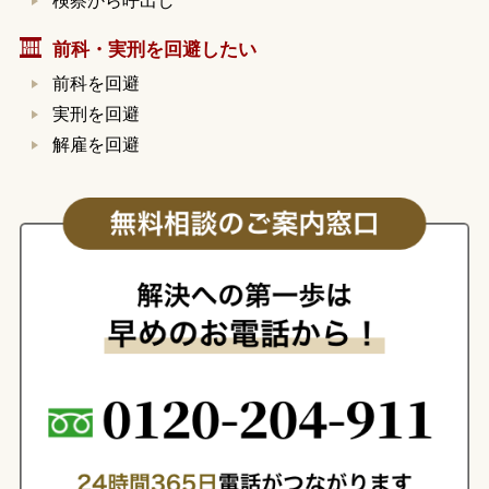
検察から呼出し
前科・実刑を回避したい
前科を回避
実刑を回避
解雇を回避