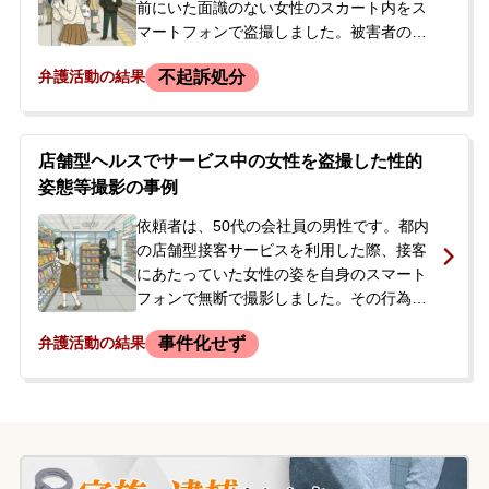
通しに強い不安を抱き、当事務所へ電話で
前にいた面識のない女性のスカート内をス
相談。当事者本人も交えて来所され、即
マートフォンで盗撮しました。被害者の女
日、弁護活動の依頼に至りました。
性は気づかずにその場を去りましたが、後
不起訴処分
弁護活動の結果
方にいた男性に声をかけられ、警察に通報
されました。警察署で取り調べを受け、ス
マートフォンは押収されましたが、逮捕は
されず在宅で捜査が進められました。依頼
店舗型ヘルスでサービス中の女性を盗撮した性的
者には過去にも数回、飲酒時に盗撮をした
姿態等撮影の事例
経験がありました。警察から今後の取り調
べについて連絡を待つ中で、今後の対応に
依頼者は、50代の会社員の男性です。都内
不安を感じ、当事務所へ相談されました。
の店舗型接客サービスを利用した際、接客
にあたっていた女性の姿を自身のスマート
フォンで無断で撮影しました。その行為が
女性に発覚し、店舗が警察に通報。駆け付
事件化せず
弁護活動の結果
けた警察官によって警察署に任意同行さ
れ、事情聴取を受けました。その際、証拠
品としてスマートフォンを任意提出し、そ
の日は帰宅が許可されました。しかし、警
察からは後日改めて連絡する旨を伝えられ
ていました。提出したスマートフォンに