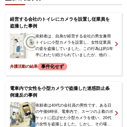
経営する会社のトイレにカメラを設置し従業員を
盗撮した事例
依頼者は、自身が経営する会社の男女兼用
トイレに小型カメラを設置し、女性従業員
の姿を盗撮していました。この行為は約1年
半にわたり続けられていましたが、他の従
業員によってカメラが発見されたことで発
事件化せず
弁護活動の結果
覚しました。当初、依頼者は亡くなった友
人から依頼されたと説明していましたが、
最終的には自身の犯行であることを認めま
した。被害者である従業員3名から示談を求
電車内で女性を小型カメラで盗撮した迷惑防止条
められましたが、一度は感情的になり交渉
例違反の事例
が決裂してしまいました。警察沙汰になる
ことを避け、穏便に解決したいとの思いか
依頼者は40代の会社員の男性です。ある日
ら、当事務所に相談に来られました。
の午後6時頃、電車内で、スーツの上着のポ
ケットに忍ばせた小型カメラを使い、20代
の女性を盗撮しました。しかし、その場で