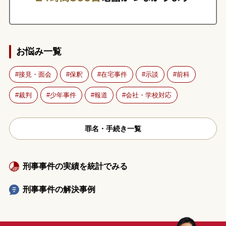
お悩み一覧
接見・面会
保釈
在宅事件
示談
前科
裁判
少年事件
報道
会社・学校対応
罪名・手続き一覧
刑事事件の実績を統計でみる
刑事事件の解決事例