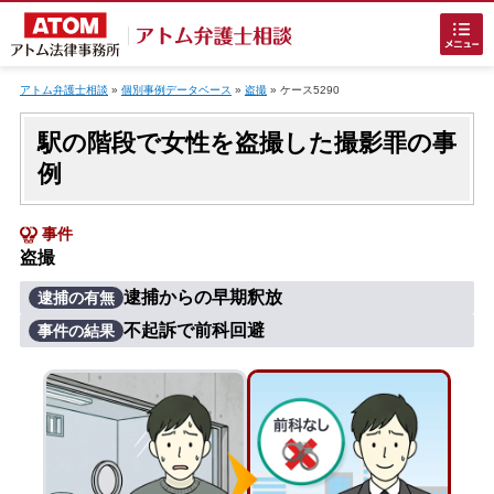
Skip
to
アトム弁護士相談
»
個別事例データベース
»
盗撮
»
ケース5290
content
駅の階段で女性を盗撮した撮影罪の事
例
事件
盗撮
ホームに戻る
逮捕からの早期釈放
逮捕の有無
不起訴で前科回避
事件の結果
刑事事件
でお困りの方
刑事事件の無料相談
接見・面会を弁護士に依頼