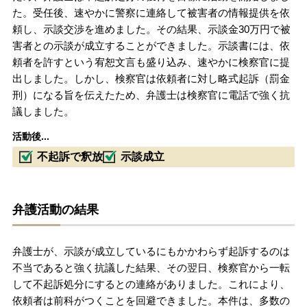
た。受任後、速やかに警察に連絡して被害者の情報提供を依
頼し、示談交渉を進めました。その結果、示談金30万円で被
害者との示談が成立することができました。示談書には、依
頼者を許すという宥恕文言も盛り込み、速やかに検察官に提
出しました。しかし、検察官は依頼者に対し略式起訴（罰金
刑）になる旨を伝えたため、弁護士は検察官に電話で強く抗
議しました。
活動後...
不起訴で釈放
示談成立
弁護活動の結果
弁護士が、示談が成立しているにもかかわらず起訴するのは
不当であると強く抗議した結果、その翌日、検察官から一転
して不起訴処分にするとの連絡がありました。これにより、
依頼者は前科がつくことを回避できました。本件は、多数の