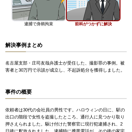
刑事事件を示談で解決したい
逮捕で身柄拘束
前科がつかずに解決
アトムについて
知りたい方
解決事例まとめ
弁護士紹介
名古屋支部・庄司友哉弁護士が受任した、撮影罪の事例。被
弁護士費用
害者と30万円で示談が成立し、不起訴処分を獲得しました。
アクセス
事件の概要
解決実績
依頼者は30代の会社員の男性です。ハロウィンの日に、駅の
出口の階段で女性を盗撮したところ、通行人に見つかり取り
ご依頼者からのお手紙
押さえられました。駆け付けた警察官に現行犯逮捕され、2
日後に釈放されました。逮捕時に携帯電話が、その後の家宅