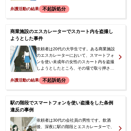
被害者本人に気づかれ、駅員室へ行くこと
不起訴処分
弁護活動の結果
になりました。その後、警察署で事情聴取
を受け、逮捕はされませんでしたが、小型
カメラと携帯電話を押収されました。警察
からは「カメラ内に多数の余罪がある」と
商業施設のエスカレーターでスカート内を盗撮し
も指摘され、後日改めて連絡すると告げら
ようとした事件
れました。今後の手続きや被害者との示談
に大きな不安を抱き、当事務所へ相談に来
依頼者は20代の大学生です。ある商業施設
られました。
のエスカレーターにおいて、スマートフォ
ンを使い未成年の女性のスカート内を盗撮
しようとしたところ、その場で取り押さえ
られました。駆けつけた警察官によって警
不起訴処分
弁護活動の結果
察署に連れて行かれ、事情聴取を受けまし
た。その日は逮捕されることなく帰宅でき
ましたが、後日警察から「再度呼び出す」
との連絡が依頼者のもとに入りました。依
駅の階段でスマートフォンを使い盗撮をした条例
頼者には高校時代から十回弱の余罪があり
違反の事例
ましたが、罪悪感から毎回データを消去し
ていました。警察からの連絡を受けた依頼
依頼者は30代の会社員の男性です。飲酒
者の両親が、今後の手続きや刑事処分の見
後、深夜に駅の階段とエスカレーターで、