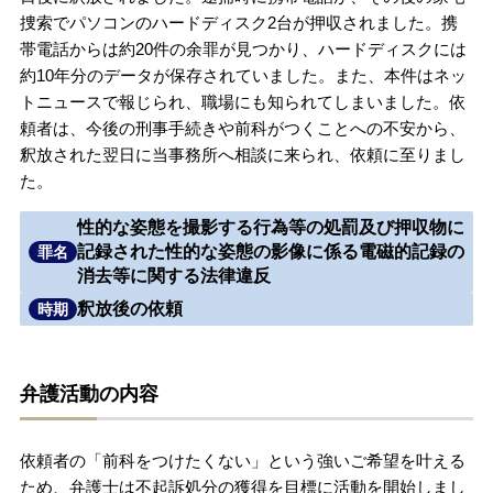
捜索でパソコンのハードディスク2台が押収されました。携
無料相談の口コミ評判
帯電話からは約20件の余罪が見つかり、ハードディスクには
約10年分のデータが保存されていました。また、本件はネッ
トニュースで報じられ、職場にも知られてしまいました。依
刑事事件について
知りたい方
頼者は、今後の刑事手続きや前科がつくことへの不安から、
釈放された翌日に当事務所へ相談に来られ、依頼に至りまし
刑事事件データベース
た。
性的な姿態を撮影する行為等の処罰及び押収物に
記録された性的な姿態の影像に係る電磁的記録の
罪名
消去等に関する法律違反
釈放後の依頼
時期
弁護活動の内容
依頼者の「前科をつけたくない」という強いご希望を叶える
ため、弁護士は不起訴処分の獲得を目標に活動を開始しまし