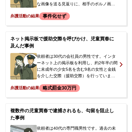
な画像を送る見返りに、相手のポルノ画像
を受け取りました。その翌日、相手の親を
事件化せず
弁護活動の結果
名乗る人物から金銭を要望する連絡を受け
ましたが、依頼者は関連データを消去して
しまい、相手との連絡先も不明な状態でし
た。依頼者は逮捕されることを強く恐れて
ネット掲示板で援助交際を呼びかけ、児童買春に
おり、今後の対応について弁護士に相談し
及んだ事例
ました。
依頼者は30代の会社員の男性です。インタ
ーネット上の掲示板を利用し、約2年半の間
に未成年の少女5名を含む9名の女性と金銭
を介した交際（援助交際）を行っていまし
た。ある日、ネットの書き込みから捜査が
略式罰金30万円
弁護活動の結果
開始され、警察が依頼者の自宅を訪れ、児
童買春の疑いで家宅捜索が行われました。
その際、スマートフォンなどが押収され、
後日警察署で取り調べを受けるよう要請さ
複数件の児童買春で逮捕されるも、勾留を阻止し
れました。依頼者に前科はなく、今後の処
た事例
分の見通しが立たないことに大きな不安を
抱えて当事務所へ相談に来られました。
依頼者は40代の専門職男性です。過去の未