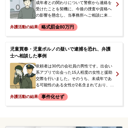
成年者との関わりについて警察から連絡を
受けたことを契機に、今後の捜査や資格へ
の影響を懸念し、当事務所へご相談に来ら
れました。 その後、依頼者は児童買春・児
略式罰金80万円
弁護活動の結果
童ポルノ禁止法違反の容疑で逮捕されまし
た。 依頼者は国家資格を有する職業に就い
ており、長期の身柄拘束や重い刑事処分と
なった場合、資格や職を失うリスクが極め
児童買春・児童ポルノの疑いで逮捕を恐れ、弁護
て高い状況でした。
士へ相談した事例
依頼者は30代の会社員の男性です。出会い
系アプリで出会った15人程度の女性と援助
交際を行いました。そのうち、未成年であ
る可能性のある女性が2名含まれており、1
名とは複数回にわたり車内で口淫等の性的
事件化せず
弁護活動の結果
な行為を行い、動画も撮影していたとのこ
とです。その後、依頼者はアプリを退会
し、SNSのやり取りも消去していました。
しかし、最近になって誰かに写真を撮られ
たような気がしたため、過去の行為が捜査