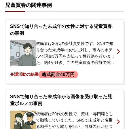
児童買春の関連事例
SNSで知り合った未成年の女性に対する児童買春
の事例
依頼者は30代の会社員男性です。SNSで知
り合った未成年の女性に対し、市内のホテ
ルで現金3万円を支払って性行為を行いまし
た。約4か月後、この児童買春の容疑で逮捕
され、家宅捜索で携帯電話やパソコンが押
略式罰金40万円
弁護活動の結果
収されました。送致後に釈放されました
が、会社には事件が発覚し休業中でした。
不起訴処分を獲得し、職場への影響を最小
限に抑えたいとの思いから、釈放後に当事
SNSで知り合った未成年から画像を受け取った児
務所へ相談に来られました。
童ポルノの事例
依頼者は20代の男性で、資格・専門職とし
て勤務していました。SNSで未成年と名乗
る相手とやり取りを行い、自身のわいせつ