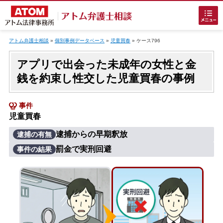
Skip
to
アトム弁護士相談
»
個別事例データベース
»
児童買春
»
ケース796
content
アプリで出会った未成年の女性と金
銭を約束し性交した児童買春の事例
事件
児童買春
ホームに戻る
逮捕からの早期釈放
逮捕の有無
罰金で実刑回避
事件の結果
刑事事件
でお困りの方
刑事事件の無料相談
接見・面会を弁護士に依頼