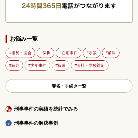
お悩み一覧
接見・面会
保釈
在宅事件
示談
前科
裁判
少年事件
報道
会社・学校対応
罪名・手続き一覧
刑事事件の実績を統計でみる
刑事事件の解決事例