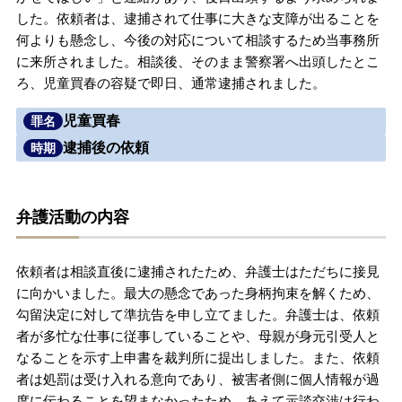
した。依頼者は、逮捕されて仕事に大きな支障が出ることを
無料相談の口コミ評判
何よりも懸念し、今後の対応について相談するため当事務所
に来所されました。相談後、そのまま警察署へ出頭したとこ
ろ、児童買春の容疑で即日、通常逮捕されました。
刑事事件について
知りたい方
児童買春
罪名
刑事事件データベース
逮捕後の依頼
時期
弁護活動の内容
依頼者は相談直後に逮捕されたため、弁護士はただちに接見
に向かいました。最大の懸念であった身柄拘束を解くため、
勾留決定に対して準抗告を申し立てました。弁護士は、依頼
者が多忙な仕事に従事していることや、母親が身元引受人と
なることを示す上申書を裁判所に提出しました。また、依頼
者は処罰は受け入れる意向であり、被害者側に個人情報が過
度に伝わることを望まなかったため、あえて示談交渉は行わ