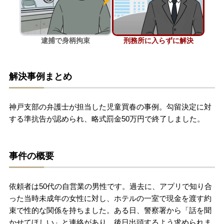
刑事事件を示談で解決したい
逮捕で身柄拘束
刑務所に入らずに解決
アトムについて
知りたい方
解決事例まとめ
弁護士紹介
神戸支部の弁護士が担当した児童買春の事例。勾留決定に対
弁護士費用
する準抗告が認められ、略式罰金50万円で終了しました。
アクセス
事件の概要
解決実績
依頼者は50代の自営業の男性です。過去に、アプリで知り合
った当時未成年の女性に対し、ホテルの一室で現金を渡す約
ご依頼者からのお手紙
束で性的な関係を持ちました。ある日、警察署から「話を聞
かせてほしい」と連絡があり、後日出頭するよう求められま