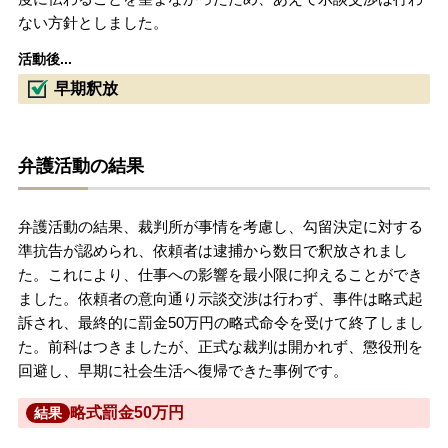
ない方針としました。
活動後...
早期釈放
弁護活動の結果
弁護活動の結果、裁判所が事情を考慮し、勾留決定に対する
準抗告が認められ、依頼者は逮捕から数日で釈放されまし
た。これにより、仕事への影響を最小限に抑えることができ
ました。依頼者の意向通り示談交渉は行わず、事件は略式起
訴され、最終的に罰金50万円の略式命令を受けて終了しまし
た。前科はつきましたが、正式な裁判は開かれず、懲役刑を
回避し、早期に社会生活へ復帰できた事例です。
略式罰金50万円
結果