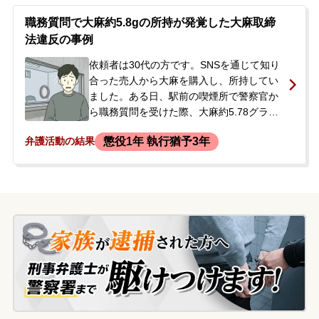
官から起訴して裁判にすると告げられまし
た。今後の裁判対応に不安を抱いたご両親
職務質問で大麻約5.8gの所持が発覚した大麻取締
が、当事務所へ相談に来られました。
法違反の事例
依頼者は30代の方です。SNSを通じて知り
合った売人から大麻を購入し、所持してい
ました。ある日、駅前の喫煙所で警察官か
ら職務質問を受けた際、大麻約5.78グラム
の所持が発覚し、大麻取締法違反の疑いで
懲役1年 執行猶予3年
弁護活動の結果
捜査が開始されました。警察からは、大麻
が本物であると鑑定され次第、逮捕状を取
る可能性があると告げられていました。依
頼者は刑事処分を軽くしたい、特に逮捕や
勾留を回避したいという強い希望を持って
おり、ご家族とともに当事務所へ相談に来
られました。