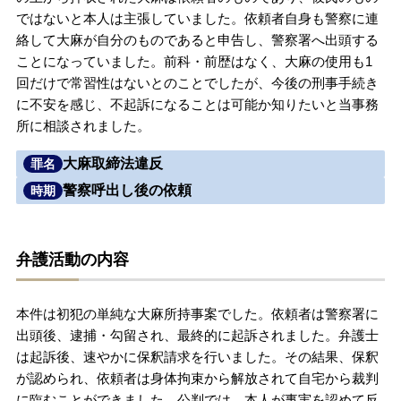
ではないと本人は主張していました。依頼者自身も警察に連
無料相談の口コミ評判
絡して大麻が自分のものであると申告し、警察署へ出頭する
ことになっていました。前科・前歴はなく、大麻の使用も1
回だけで常習性はないとのことでしたが、今後の刑事手続き
刑事事件について
知りたい方
に不安を感じ、不起訴になることは可能か知りたいと当事務
所に相談されました。
刑事事件データベース
大麻取締法違反
罪名
警察呼出し後の依頼
時期
弁護活動の内容
本件は初犯の単純な大麻所持事案でした。依頼者は警察署に
出頭後、逮捕・勾留され、最終的に起訴されました。弁護士
は起訴後、速やかに保釈請求を行いました。その結果、保釈
が認められ、依頼者は身体拘束から解放されて自宅から裁判
に臨むことができました。公判では、本人が事実を認めて反