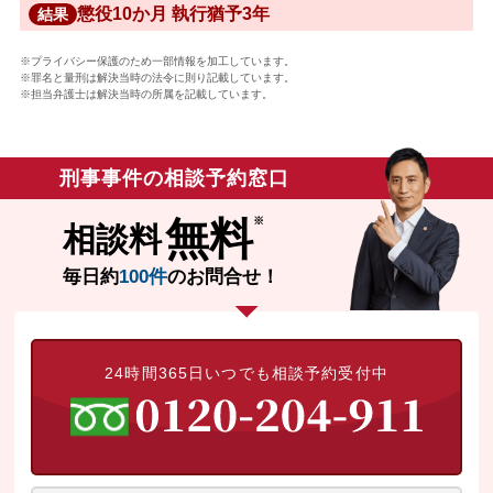
懲役10か月 執行猶予3年
結果
※プライバシー保護のため一部情報を加工しています。
※罪名と量刑は解決当時の法令に則り記載しています。
※担当弁護士は解決当時の所属を記載しています。
刑事事件の相談予約窓口
無料
相談料
毎日約
100件
のお問合せ！
24時間365日いつでも相談予約受付中