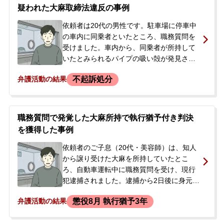
特に、早期の身柄解放と、前科がつくこと
疑われた大麻取締法違反の事例
による資格への影響を回避したいとのご希
望が強くありました。
依頼者は20代の男性です。駐車場に停車中
の車内に同乗者といたところ、職務質問を
受けました。車内から、同乗者が所持して
いたとみられるパイプの吸い殻が発見さ
れ、そこから微量の大麻が検出されたた
不起訴処分
弁護活動の結果
め、依頼者は同乗者らと共に大麻取締法違
反（共同所持）の疑いで逮捕されました。
その後、勾留も決定されました。依頼者は
一貫して、大麻は自分のものではないと所
職務質問で発覚した大麻所持で執行猶予付き判決
持を否定していました。逮捕後、国選弁護
を獲得した事例
人として当事務所の弁護士が選任され、弁
護活動を開始することになりました。
依頼者のご子息（20代・美容師）は、知人
から譲り受けた大麻を所持していたとこ
ろ、自動車運転中に職務質問を受け、現行
犯逮捕されました。逮捕から2日後に身元引
受人がいることで釈放され、在宅事件とし
懲役8月 執行猶予3年
弁護活動の結果
て捜査が進みました。警察からは不起訴の
可能性も示唆されていましたが、後に検察