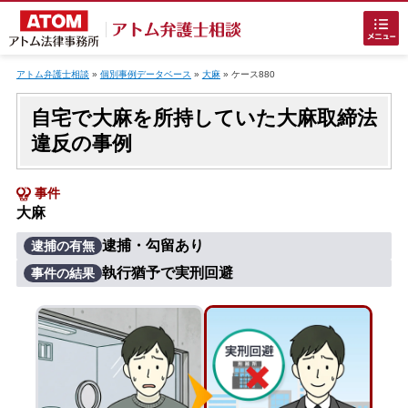
Skip
to
アトム弁護士相談
»
個別事例データベース
»
大麻
»
ケース880
content
自宅で大麻を所持していた大麻取締法
違反の事例
事件
大麻
ホームに戻る
逮捕・勾留あり
逮捕の有無
執行猶予で実刑回避
事件の結果
刑事事件
でお困りの方
刑事事件の無料相談
接見・面会を弁護士に依頼