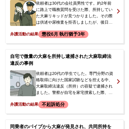
依頼者は30代の会社員男性です。約2年前
に路上で職務質問を受けた際、所持してい
た大麻リキッドが見つかりました。その際
は供述や尿検査を拒否しましたが、後日、
警察が自宅に家宅捜索に訪れ、警察署で取
懲役6月 執行猶予3年
弁護活動の結果
調べを受けました。依頼者は帰国子女で、
海外での大麻使用経験はありましたが、日
本での使用はこの時が初めてでした。事件
の少し前に繁華街で興味本位で大麻リキッ
自宅で微量の大麻を所持し逮捕された大麻取締法
ドを購入したものと供述しました。その
違反の事例
後、検察庁から呼び出しを受け、「起訴す
る」と告げられたため、今後の裁判の流れ
依頼者は20代の学生でした。専門分野の資
や刑事処分に強い不安を抱き、執行猶予付
格取得に向けた国家試験などを控える中、
き判決を得ることを目的に当事務所へ相談
大麻取締法違反（所持）の容疑で逮捕され
に来られました。
ました。警察が自宅を家宅捜索した際、以
前友人から預かっていた乾燥大麻が発見さ
不起訴処分
弁護活動の結果
れたことによるものです。逮捕の連絡を受
けたご両親は、今後の刑事処分はもちろ
ん、学業や将来の資格取得への影響を大変
心配され、当事務所にご相談されました。
同乗者のパイプから大麻が発見され、共同所持を