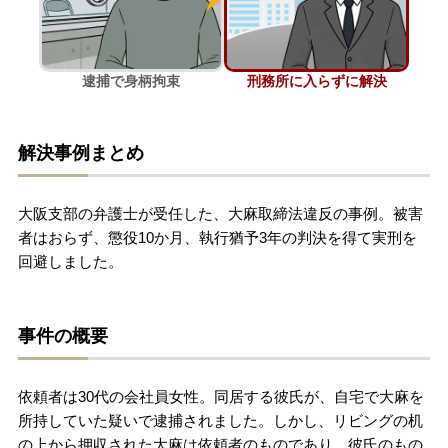
刑事事件を示談で解決したい
逮捕で身柄拘束
刑務所に入らずに解決
アトムについて
知りたい方
解決事例まとめ
弁護士紹介
大阪支部の弁護士が受任した、大麻取締法違反の事例。被害
弁護士費用
者はおらず、懲役10か月、執行猶予3年の判決を得て実刑を
回避しました。
アクセス
事件の概要
解決実績
依頼者は30代の会社員女性。同居する彼氏が、自宅で大麻を
ご依頼者からのお手紙
所持していた疑いで逮捕されました。しかし、リビングの机
の上から押収された大麻は依頼者のものであり、彼氏のもの