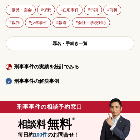
接見・面会
保釈
在宅事件
示談
前科
裁判
少年事件
報道
会社・学校対応
罪名・手続き一覧
刑事事件の実績を統計でみる
刑事事件の解決事例
刑事事件の相談予約窓口
無料
相談料
毎日約
100件
のお問合せ！