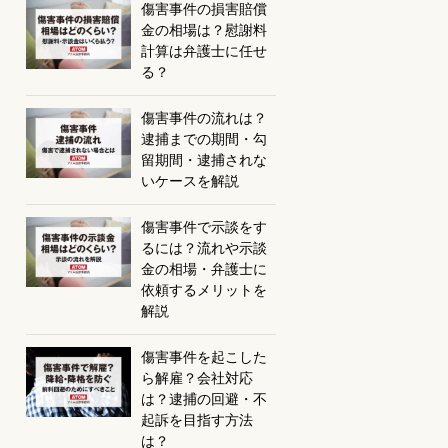
傷害事件の損害賠償
金の相場は？慰謝料
計算は弁護士に任せ
る？
傷害事件の流れは？
逮捕までの期間・勾
留期間・逮捕されな
いケースを解説
傷害事件で示談をす
るには？流れや示談
金の相場・弁護士に
依頼するメリットを
解説
傷害事件を起こした
ら解雇？会社対応
は？逮捕の回避・不
起訴を目指す方法
は？