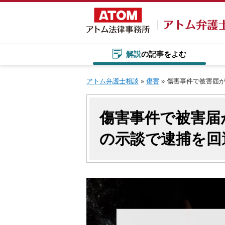
Skip
to
content
解説
の記事をよむ
アトム弁護士相談
»
傷害
»
傷害事件で被害届
傷害事件で被害届
の示談で逮捕を回