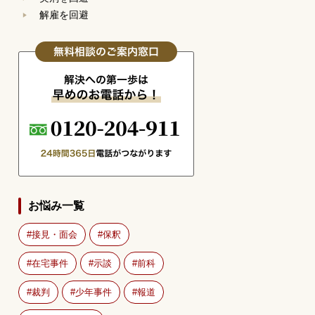
解雇を回避
お悩み一覧
接見・面会
保釈
在宅事件
示談
前科
裁判
少年事件
報道