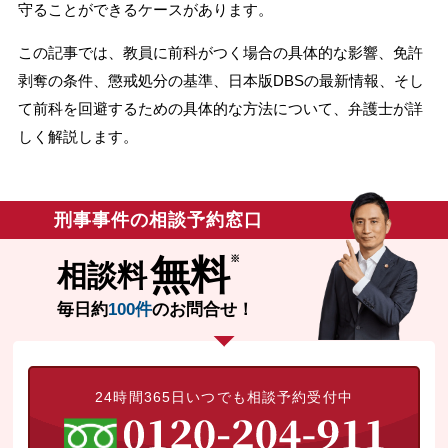
守ることができるケースがあります。
無料相談の口コミ評判
この記事では、教員に前科がつく場合の具体的な影響、免許
剥奪の条件、懲戒処分の基準、日本版DBSの最新情報、そし
刑事事件について
て前科を回避するための具体的な方法について、弁護士が詳
知りたい方
しく解説します。
刑事事件データベース
刑事事件の相談予約窓口
無料
相談料
毎日約
100件
のお問合せ！
24時間365日いつでも相談予約受付中