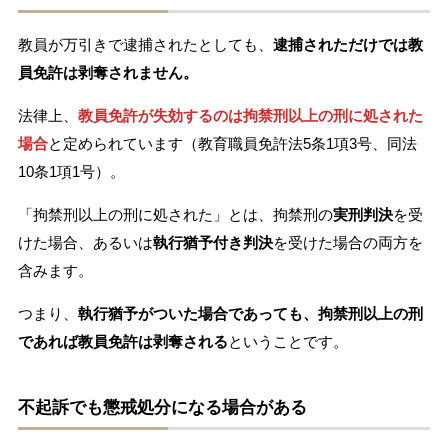
教員が万引きで逮捕されたとしても、
逮捕されただけでは教
員免許は剥奪されません。
法律上、
教員免許が失効するのは拘禁刑以上の刑に処された
場合
と定められています（教育職員免許法5条1項3号、同法
10条1項1号）。
「拘禁刑以上の刑に処された」とは、拘禁刑の
実刑判決
を受
けた場合、あるいは
執行猶予付き判決
を受けた場合の両方を
含みます。
つまり、
執行猶予がついた場合であっても、拘禁刑以上の刑
であれば教員免許は剥奪される
ということです。
不起訴でも懲戒処分になる場合がある