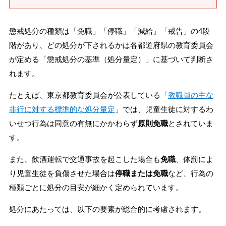
懲戒処分の種類は「免職」「停職」「減給」「戒告」の4段
階があり、どの処分が下されるかは各都道府県の教育委員会
が定める「懲戒処分の基準（処分量定）」に基づいて判断さ
れます。
たとえば、東京都教育委員会が公表している「
教職員の主な
非行に対する標準的な処分量定
」では、児童生徒に対するわ
いせつ行為は同意の有無にかかわらず
原則免職
とされていま
す。
また、飲酒運転で交通事故を起こした場合も
免職
、体罰によ
り児童生徒を負傷させた場合は
停職または免職
など、行為の
種類ごとに処分の目安が細かく定められています。
処分にあたっては、以下の要素が総合的に考慮されます。