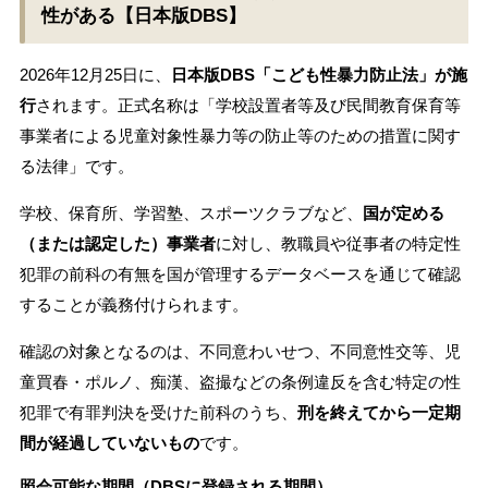
性がある【日本版DBS】
2026年12月25日に、
日本版DBS「こども性暴力防止法」が施
行
されます。正式名称は「学校設置者等及び民間教育保育等
事業者による児童対象性暴力等の防止等のための措置に関す
る法律」です。
学校、保育所、学習塾、スポーツクラブなど、
国が定める
（または認定した）事業者
に対し、教職員や従事者の特定性
犯罪の前科の有無を国が管理するデータベースを通じて確認
することが義務付けられます。
確認の対象となるのは、不同意わいせつ、不同意性交等、児
童買春・ポルノ、痴漢、盗撮などの条例違反を含む特定の性
犯罪で有罪判決を受けた前科のうち、
刑を終えてから一定期
間が経過していないもの
です。
照会可能な期間（DBSに登録される期間）