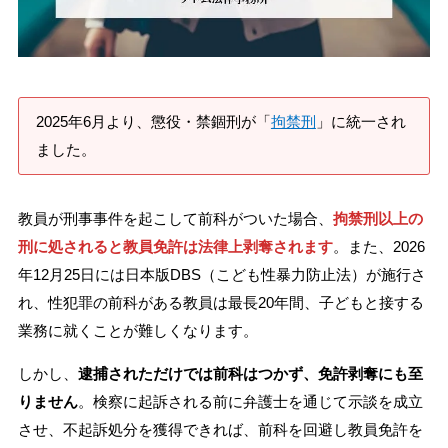
刑事事件を示談で解決したい
アトムについて
知りたい方
2025年6月より、懲役・禁錮刑が「
拘禁刑
」に統一され
ました。
弁護士紹介
教員が刑事事件を起こして前科がついた場合、
拘禁刑以上の
弁護士費用
刑に処されると教員免許は法律上剥奪されます
。また、2026
年12月25日には日本版DBS（こども性暴力防止法）が施行さ
アクセス
れ、性犯罪の前科がある教員は最長20年間、子どもと接する
業務に就くことが難しくなります。
解決実績
しかし、
逮捕されただけでは前科はつかず、免許剥奪にも至
りません
。検察に起訴される前に弁護士を通じて示談を成立
ご依頼者からのお手紙
させ、不起訴処分を獲得できれば、前科を回避し教員免許を