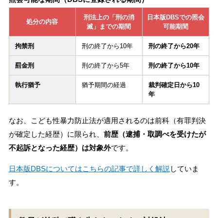
刑法上の「刑の消
日本版DBSでの照会
処分の内容
滅」までの期間
可能期間
拘禁刑
刑の終了から10年
刑の終了から20年
罰金刑
刑の終了から5年
刑の終了から10年
執行猶予
猶予期間の経過
裁判確定日から10
年
なお、こども性暴力防止法が適用されるのは前科（有罪判決
が確定した経歴）に限られ、
前歴（逮捕・取調べを受けたが
不起訴となった経歴）は対象外
です。
日本版DBSについてはこちらの記事で詳しく解説
していま
す。