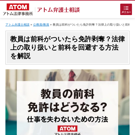
Skip
to
アトム弁護士相談
»
公務員/教員
»
教員は前科がついたら免許剥奪？法律上の取り扱いと前科を
content
教員は前科がついたら免許剥奪？法律
上の取り扱いと前科を回避する方法
を解説
ホームに戻る
刑事事件
でお困りの方
刑事事件の無料相談
接見・面会を弁護士に依頼