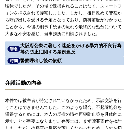
曖昧でしたが、その場で逮捕されることはなく、スマートフ
無料相談の口コミ評判
ォンを押収されて帰宅しました。しかし、後日改めて警察か
ら呼び出しを受ける予定となっており、前科前歴がなかった
ことから、今後の刑事手続きの流れや最終的な処分について
刑事事件について
知りたい方
大きな不安を感じ、当事務所に相談されました。
刑事事件データベース
大阪府公衆に著しく迷惑をかける暴力的不良行為
罪名
等の防止に関する条例違反
警察呼出し後の依頼
時期
弁護活動の内容
本件では被害者が特定されていなかったため、示談交渉を行
うことはできませんでした。このような場合、不起訴処分を
獲得するためには、本人の反省の情や再犯防止策を具体的に
示すことが重要になります。弁護士は、まず贖罪寄付を検討
しましたが、検察官の反応が芳しくなかったため、方針を切