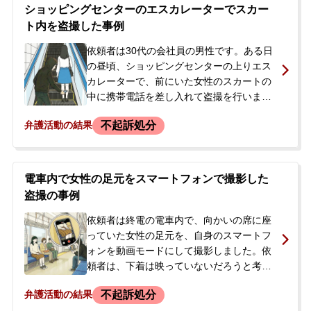
り返していた常習性も認められました。被
ショッピングセンターのエスカレーターでスカー
害者の女性は特定されていませんでした。
ト内を盗撮した事例
依頼者は前科がなく、仕事を続けたいため
不起訴処分となることを強く希望し、当事
依頼者は30代の会社員の男性です。ある日
務所へ相談に来られました。
の昼頃、ショッピングセンターの上りエス
カレーターで、前にいた女性のスカートの
中に携帯電話を差し入れて盗撮を行いまし
た。しかし、その様子を別のエスカレータ
不起訴処分
弁護活動の結果
ーに乗っていた人に目撃され、その場で取
り押さえられました。その後、通報で駆け
付けた警察官に、神奈川県迷惑行為防止条
例違反の容疑で現行犯逮捕されました。逮
電車内で女性の足元をスマートフォンで撮影した
捕の連絡を受けた依頼者の妻は、夫が逮捕
盗撮の事例
されてしまったこと、今後どうなるのか、
会社に知られてしまうのではないかといっ
依頼者は終電の電車内で、向かいの席に座
た強い不安を抱きました。夫の早期釈放と
っていた女性の足元を、自身のスマートフ
被害者との示談を強く望み、当事務所にご
ォンを動画モードにして撮影しました。依
相談に来られました。
頼者は、下着は映っていないだろうと考え
ていました。しかし、撮影していることに
不起訴処分
弁護活動の結果
女性が気づいた様子で、依頼者の顔を睨み