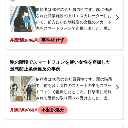
依頼者は40代の会社員男性です。駅に併設
された商業施設の上りエスカレーターにお
いて、前方にいた制服姿の女性のスカート
内をスマートフォンで盗撮しました。警察
官に声をかけられましたが、その場から一
事件化せず
弁護活動の結果
度逃走しました。しかし、同日の夜に警察
署への任意同行を求められて出頭し、事実
を認めたため、逮捕されることなくその日
は帰宅しました。依頼者には盗撮による罰
駅の階段でスマートフォンを使い女性を盗撮した
金30万円の前科があったため、今回の刑事
迷惑防止条例違反の事例
処分が重くなるのではないかと強く不安に
感じ、次回の警察からの呼び出し期日を前
依頼者は40代の会社員男性です。駅の階段
に、今後の対応について当事務所へ相談に
で、前を歩く女性のスカートの中をスマー
来られました。
トフォンで盗撮したところ、目撃者に通報
されて警察の取り調べを受けました。当初
は容疑を否認していましたが、実際には盗
不起訴処分
弁護活動の結果
撮行為を認めていました。また、押収され
たパソコン内には過去の盗撮画像が保存さ
れており、事件当日にも複数回の盗撮を繰