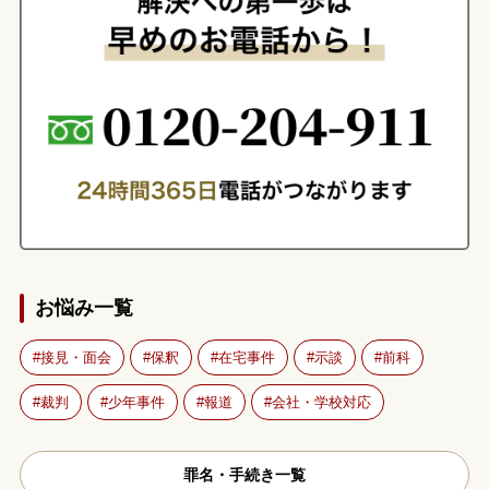
お悩み一覧
接見・面会
保釈
在宅事件
示談
前科
裁判
少年事件
報道
会社・学校対応
罪名・手続き一覧