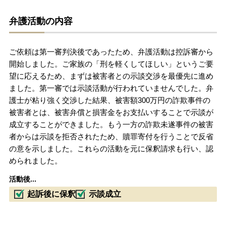
無料相談の口コミ評判
弁護活動の内容
ご依頼は第一審判決後であったため、弁護活動は控訴審から
刑事事件について
知りたい方
開始しました。ご家族の「刑を軽くしてほしい」というご要
望に応えるため、まずは被害者との示談交渉を最優先に進め
刑事事件データベース
ました。第一審では示談活動が行われていませんでした。弁
護士が粘り強く交渉した結果、被害額300万円の詐欺事件の
被害者とは、被害弁償と損害金をお支払いすることで示談が
成立することができました。もう一方の詐欺未遂事件の被害
者からは示談を拒否されたため、贖罪寄付を行うことで反省
の意を示しました。これらの活動を元に保釈請求も行い、認
められました。
活動後...
起訴後に保釈
示談成立