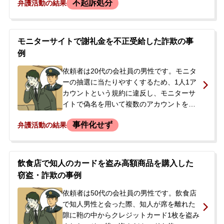
不起訴処分
弁護活動の結果
ました。事件から約4ヶ月が経過した頃、警
察署から窃盗の容疑で捜査しているとの連
絡があり、出頭を求められました。依頼者
に前科はありませんでしたが、突然の連絡
モニターサイトで謝礼金を不正受給した詐欺の事
に動揺し、逮捕されるのではないか不安を
例
抱きました。どう対応すべきか分からず、
今後の見通しや対応策についてアドバイス
依頼者は20代の会社員の男性です。モニタ
を求め、弁護士に相談するに至りました。
ーの抽選に当たりやすくするため、1人1ア
カウントという規約に違反し、モニターサ
イトで偽名を用いて複数のアカウントを作
成。約2年間にわたり、モニター謝礼金を不
事件化せず
弁護活動の結果
正に受け取っていました。不正に得た謝礼
金は、直近1年で約2万円、総額では数十万
円にのぼる可能性がありました。ある日、
サイトの運営会社からサービス利用停止
飲食店で知人のカードを盗み高額商品を購入した
と、民事・刑事での法的措置を検討してい
窃盗・詐欺の事例
る旨のメッセージが届きました。警察が介
入する前の段階でしたが、刑事告訴される
依頼者は50代の会社員の男性です。飲食店
ことを回避したいとの思いから、当事務所
で知人男性と会った際、知人が席を離れた
に相談されました。
隙に鞄の中からクレジットカード1枚を盗み