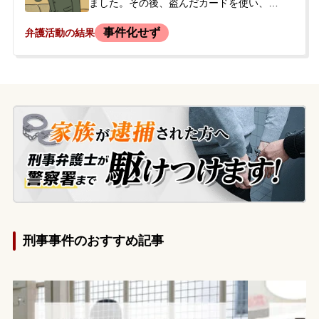
ました。その後、盗んだカードを使い、デ
パートや商業施設でパソコンや衣類など合
事件化せず
弁護活動の結果
計約42万円分を不正に購入しました。後
日、被害者からSNSを通じて連絡があり、
犯行が発覚しました。依頼者は謝罪し返金
のやりとりをしていましたが、警察からも
連絡があり、指定の日時に出頭するよう求
められました。被害者から被害届を取り下
げるとの意向は示されていましたが、警察
の捜査が進んでいる状況に不安を感じ、今
後の対応と示談交渉について相談するた
め、当事務所へ来所されました。
刑事事件のおすすめ記事