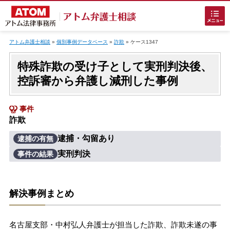
Skip
to
アトム弁護士相談
»
個別事例データベース
»
詐欺
»
ケース1347
content
特殊詐欺の受け子として実刑判決後、
控訴審から弁護し減刑した事例
事件
詐欺
ホームに戻る
逮捕・勾留あり
逮捕の有無
実刑判決
事件の結果
刑事事件
でお困りの方
刑事事件の無料相談
解決事例まとめ
接見・面会を弁護士に依頼
名古屋支部・中村弘人弁護士が担当した詐欺、詐欺未遂の事