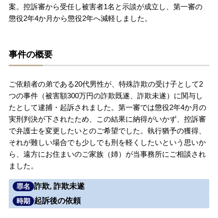
案。控訴審から受任し被害者1名と示談が成立し、第一審の
懲役2年4か月から懲役2年へ減軽しました。
刑事事件を示談で解決したい
事件の概要
アトムについて
知りたい方
弁護士紹介
ご依頼者の弟である20代男性が、特殊詐欺の受け子として2
つの事件（被害額300万円の詐欺既遂、詐欺未遂）に関与し
たとして逮捕・起訴されました。第一審では懲役2年4か月の
弁護士費用
実刑判決が下されたため、この結果に納得がいかず、控訴審
で弁護士を変更したいとのご希望でした。執行猶予の獲得、
アクセス
それが難しい場合でも少しでも刑を軽くしたいという思いか
ら、遠方にお住まいのご家族（姉）が当事務所にご相談され
ました。
解決実績
詐欺, 詐欺未遂
罪名
起訴後の依頼
時期
ご依頼者からのお手紙