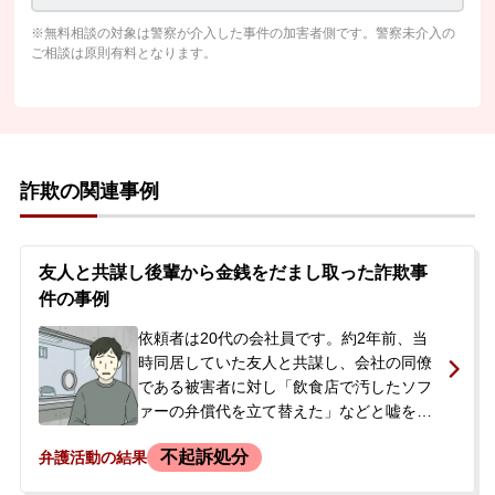
※無料相談の対象は警察が介入した事件の加害者側です。警察未介入の
ご相談は原則有料となります。
詐欺の関連事例
友人と共謀し後輩から金銭をだまし取った詐欺事
件の事例
依頼者は20代の会社員です。約2年前、当
時同居していた友人と共謀し、会社の同僚
である被害者に対し「飲食店で汚したソフ
ァーの弁償代を立て替えた」などと嘘をつ
き、2回にわたって合計33万円をだまし取
不起訴処分
弁護活動の結果
りました。被害者は事件後、早い段階で警
察に相談。その後、依頼者は退職していま