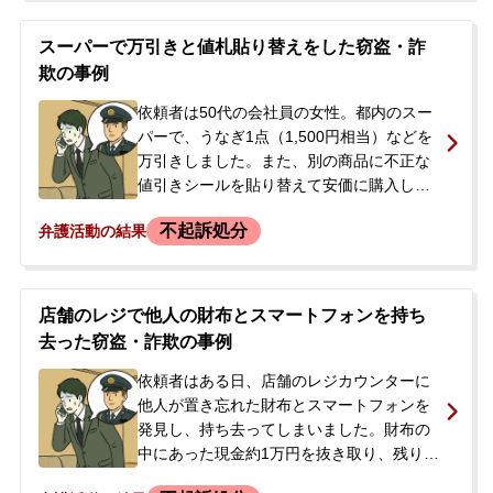
したが、事件から約2年が経過したある日、
突然自宅に警察が来て逮捕されてしまいま
スーパーで万引きと値札貼り替えをした窃盗・詐
した。逮捕の連絡を受けたご両親が、今後
欺の事例
の見通しや、解雇を避けるための会社への
対応方法などについて知りたいと、当事務
依頼者は50代の会社員の女性。都内のスー
所にご相談くださいました。
パーで、うなぎ1点（1,500円相当）などを
万引きしました。また、別の商品に不正な
値引きシールを貼り替えて安価に購入した
ため、詐欺の疑いもかけられました。店を
不起訴処分
弁護活動の結果
出た際に保安員に声をかけられ、警察が介
入。在宅のまま取調べを受け、検察庁に送
致されると告げられました。過去にも万引
きで微罪処分となった経験があり、刑事罰
店舗のレジで他人の財布とスマートフォンを持ち
や失職を恐れて、今後の対応について弁護
去った窃盗・詐欺の事例
士に相談しました。
依頼者はある日、店舗のレジカウンターに
他人が置き忘れた財布とスマートフォンを
発見し、持ち去ってしまいました。財布の
中にあった現金約1万円を抜き取り、残りの
財布とスマートフォンは自宅近くに遺棄し