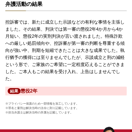
弁護活動の結果
控訴審では、新たに成立した示談などの有利な事情を主張し
ました。その結果、判決では第一審の懲役2年4か月から4か
月短い、懲役2年の実刑判決が言い渡されました。特殊詐欺
への厳しい処罰傾向や、控訴審が第一審の判断を尊重する傾
向が強い中、刑期を短縮できたことは大きな成果でした。執
行猶予の獲得には至りませんでしたが、示談成立と刑の減軽
という形で、ご家族のご希望に一定程度応えることができま
した。ご本人もこの結果を受け入れ、上告はしませんでし
た。
懲役2年
結果
※プライバシー保護のため一部情報を加工しています。
※罪名と量刑は解決当時の法令に則り記載しています。
※担当弁護士は解決当時の所属を記載しています。