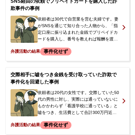
SNS経由の依頼でプリペイドカードを購入した詐
欺事件の事例
依頼者は30代で自営業を営む夫婦です。妻
がSNSを通じて知り合った人物から、「指
定口座に振り込まれた金銭でプリペイドカ
ードを購入し、番号を教えれば報酬を渡
す」という依頼を受けました。夫もこれに
事件化せず
弁護活動の結果
関与し、2回にわたり報酬を受け取っていま
した。ある日、夫がコンビニのATMを利用
しようとしたところ、口座が凍結されてい
ることが発覚し、警察から事情聴取を受け
交際相手に嘘をつき金銭を受け取っていた詐欺で
ました。依頼者らは自分たちの行為が詐欺
事件化を回避した事例
にあたるとは全く認識しておらず、持病の
ある子どもがいることからも、穏便な解決
依頼者は20代の女性です。交際していた50
を強く望み、当事務所に相談されました。
代の男性に対し、実際には通っていないに
もかかわらず「看護学校に通っている」と
嘘をつき、生活費として合計300万円近く
の金銭を受け取っていました。その後、依
事件化せず
弁護活動の結果
頼者から別れを切り出したことをきっかけ
に嘘が発覚したとみられ、弁護士である男