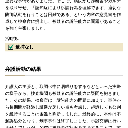
重要な事情がありました。そこで、病院から診断書やカルテ
を取り寄せ、「認知症により訴訟行為を理解できず、適切な
防御活動を行うことは困難である」という内容の意見書を作
成して検察官に提出し、被疑者の訴訟能力に問題があること
を強く主張しました。
活動後...
逮捕なし
弁護活動の結果
弁護人の主張と、取調べ中に居眠りをするなどといった実際
の様子から、捜査機関も被疑者の訴訟能力に疑問を抱きまし
た。その結果、検察官は、訴訟能力の問題に加えて、事件か
ら長期間が経過し証拠が乏しい点も考慮し、起訴しても公判
を維持することは困難と判断しました。最終的に、本件は不
起訴処分となり、刑事事件は終了しました。示談交渉は行い
ませんでしたが、的確に被疑者の状況を主張することで、前