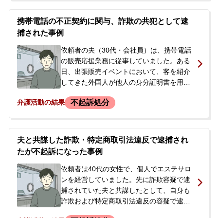
性から詐欺罪にあたると指摘されました。
さらに、男性の勤務する法律事務所へ来る
携帯電話の不正契約に関与、詐欺の共犯として逮
よう呼び出され、「来なければ被害届を出
捕された事例
す」と告げられたため、パニック状態に陥
りました。どのように対応すればよいか分
依頼者の夫（30代・会社員）は、携帯電話
からず、呼び出し当日に当事務所へ相談
の販売応援業務に従事していました。ある
し、そのまま依頼されることになりまし
日、出張販売イベントにおいて、客を紹介
た。
してきた外国人が他人の身分証明書を用い
て不正にSIMカードを契約したことが発
不起訴処分
弁護活動の結果
覚。依頼者の夫は、この外国人と共謀した
詐欺の疑いで逮捕されてしまいました。逮
捕の連絡を受けた妻は、夫が詐欺に一切加
担していないと否認しており、今後の刑事
夫と共謀した詐欺・特定商取引法違反で逮捕され
手続の流れや弁護活動について話を聞きた
たが不起訴になった事例
いと、当事務所へ相談に来られました。
依頼者は40代の女性で、個人でエステサロ
ンを経営していました。先に詐欺容疑で逮
捕されていた夫と共謀したとして、自身も
詐欺および特定商取引法違反の容疑で逮捕
されました。容疑の内容は、倒産した夫の