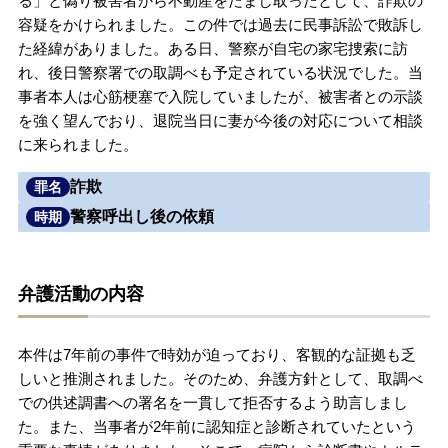
る」と偽り被害者から不動産をだまし取ったとして、詐欺の
容疑をかけられました。この件では過去に民事訴訟で敗訴し
無料相談の口コミ評判
た経緯がありました。ある日、警察が自宅の家宅捜索に訪
れ、後日警察署での取調べも予定されている状況でした。当
事者本人は心筋梗塞で入院していましたが、被害者との示談
刑事事件について
知りたい方
を強く望んでおり、退院当日に妻が今後の対応について相談
に来られました。
刑事事件データベース
詐欺
罪名
警察呼出し後の依頼
時期
弁護活動の内容
本件は7年前の事件で時効が迫っており、客観的な証拠も乏
しいと推測されました。そのため、弁護方針として、取調べ
での供述調書への署名を一貫して拒否するよう助言しまし
た。また、当事者が2年前に認知症と診断されていたという