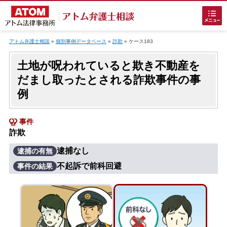
Skip
to
アトム弁護士相談
»
個別事例データベース
»
詐欺
»
ケース183
content
土地が呪われていると欺き不動産を
だまし取ったとされる詐欺事件の事
例
事件
ホームに戻る
詐欺
逮捕なし
逮捕の有無
刑事事件
でお困りの方
不起訴で前科回避
事件の結果
刑事事件の無料相談
接見・面会を弁護士に依頼