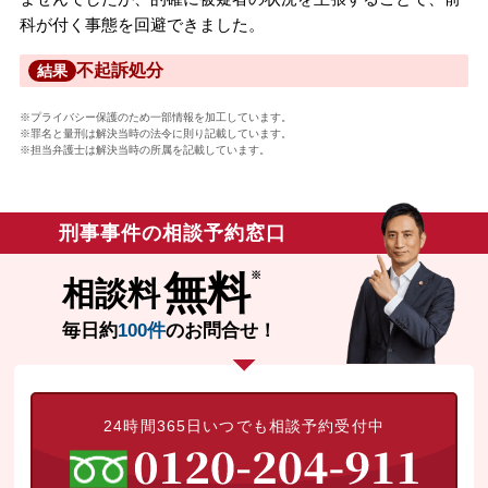
科が付く事態を回避できました。
不起訴処分
結果
※プライバシー保護のため一部情報を加工しています。
※罪名と量刑は解決当時の法令に則り記載しています。
※担当弁護士は解決当時の所属を記載しています。
刑事事件の相談予約窓口
無料
相談料
毎日約
100件
のお問合せ！
24時間365日いつでも相談予約受付中