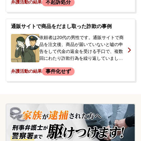
不起訴処分
弁護活動の結果
会社の顧客リストを使い、点検を装って電
話営業を行うというもので、顧客が特定の
ガス会社と誤信するケースがあったようで
す。依頼者は電話でのアポイント獲得のみ
通販サイトで商品をだまし取った詐欺の事例
を担当しており、「詐欺をするつもりはな
かった」と容疑を否認していました。<br
依頼者は20代の男性です。通販サイトで商
/> 逮捕当日、警察署での取調べ後、留置施
品を注文後、商品が届いていないと嘘の申
設へ移送されるという状況で、当事者の夫
告をして代金の返金を受ける手口で、複数
の両親から当事務所に相談の電話がありま
回にわたり詐欺行為を繰り返していまし
した。夫婦共に逮捕されてしまい、自宅に
た。そのうちの一件では、知人も詐欺と知
事件化せず
弁護活動の結果
残された3人のお子さんやペットの今後をど
りながら協力していました。依頼者は自身
うすればよいか、事件の詳しい内容や見通
の行為を後悔して警察署に自首しました
しについて知りたいとのことで、弁護士に
が、今後の刑事処分や余罪について強い不
よる初回接見のご依頼に至りました。
安を覚え、前科をつけずに事件を解決した
いとの思いから当事務所に相談されまし
た。