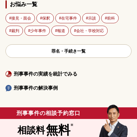
お悩み一覧
接見・面会
保釈
在宅事件
示談
前科
裁判
少年事件
報道
会社・学校対応
罪名・手続き一覧
刑事事件の実績を統計でみる
刑事事件の解決事例
刑事事件の相談予約窓口
無料
相談料