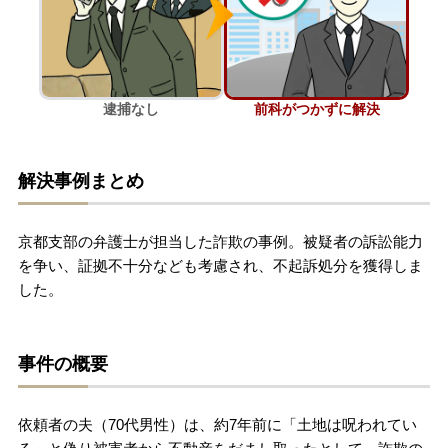
刑事事件を示談で解決したい
逮捕なし
前科がつかずに解決
アトムについて
知りたい方
弁護士紹介
解決事例まとめ
弁護士費用
京都支部の弁護士が担当した詐欺の事例。被疑者の訴訟能力
を争い、証拠不十分なども考慮され、不起訴処分を獲得しま
した。
アクセス
解決実績
事件の概要
ご依頼者からのお手紙
依頼者の夫（70代男性）は、約7年前に「土地は呪われてい