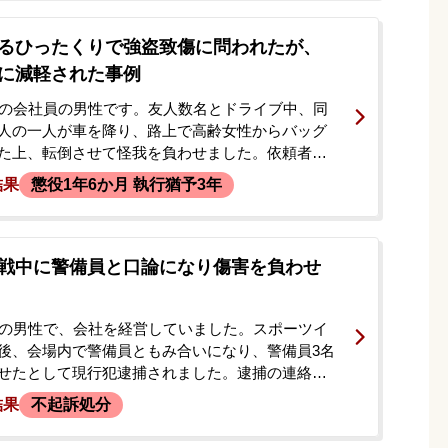
と促され、被害者の連絡先を教えられました。依
害者に連絡し謝罪したところ、当初1000万円、そ
るひったくりで強盗致傷に問われたが、
万円という法外な示談金を要求されました。依頼者は
に減軽された事例
は了承したものの、金額に納得がいかず、適正な
頼するため、当事務所へ相談に来られました。
代の会社員の男性です。友人数名とドライブ中、同
人の一人が車を降り、路上で高齢女性からバッグ
た上、転倒させて怪我を負わせました。依頼者は
行われたことを知らなかったと話していました
結果
懲役1年6か月 執行猶予3年
行犯の供述などから強盗致傷罪の共犯として逮
ました。新聞でも報道されたこの事件について、
に思い、当事務所にご相談に来られました。
戦中に警備員と口論になり傷害を負わせ
代の男性で、会社を経営していました。スポーツイ
後、会場内で警備員ともみ合いになり、警備員3名
せたとして現行犯逮捕されました。逮捕の連絡を
の交際相手の方が、早期の身柄解放を強く望み、
結果
不起訴処分
談。依頼を受け、弁護士がただちに警察署へ接見
た。接見時、当事者は当初、自身も押さえつけら