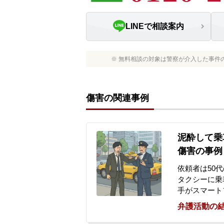
LINEで相談案内
※ 無料相談の対象は警察が介入した事件
傷害の関連事例
泥酔して乗
傷害の事例
依頼者は50
タクシーに乗
手がスマート
ところ、運転
弁護活動の
署で事情を聴
日、警察官か