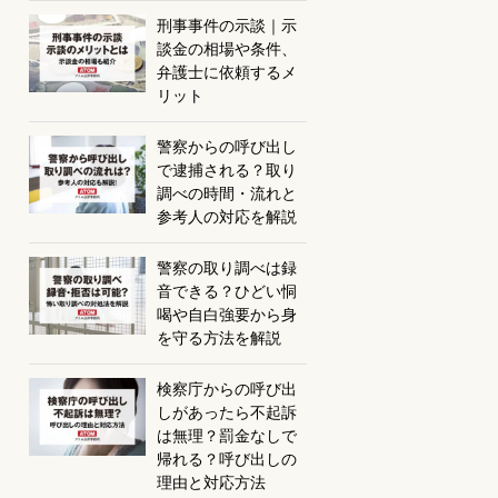
刑事事件の示談｜示
談金の相場や条件、
弁護士に依頼するメ
リット
警察からの呼び出し
で逮捕される？取り
調べの時間・流れと
参考人の対応を解説
警察の取り調べは録
音できる？ひどい恫
喝や自白強要から身
を守る方法を解説
検察庁からの呼び出
しがあったら不起訴
は無理？罰金なしで
帰れる？呼び出しの
理由と対応方法