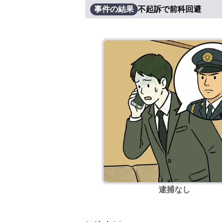
事件の結果
不起訴で前科回避
逮捕なし