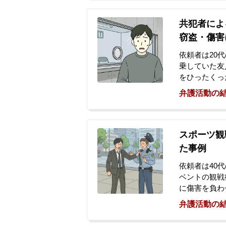
言っている」
頼者が直接被
共犯者によ
の後1200
窃盗・傷害
動揺して一度
示談交渉を依
依頼者は20
乗していた友
をひったくっ
ひったくりが
弁護活動の
が、後日、実
捕・勾留され
ご両親が心配
スポーツ観
た事例
依頼者は40
ベントの観戦
に傷害を負わ
受けた当事者
弁護活動の
当事務所へ相
に向かいまし