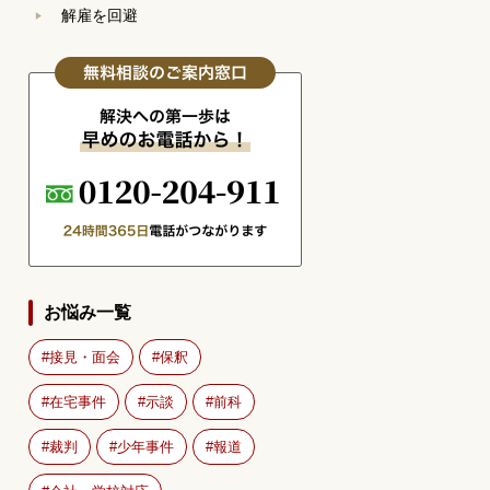
解雇を回避
お悩み一覧
接見・面会
保釈
在宅事件
示談
前科
裁判
少年事件
報道