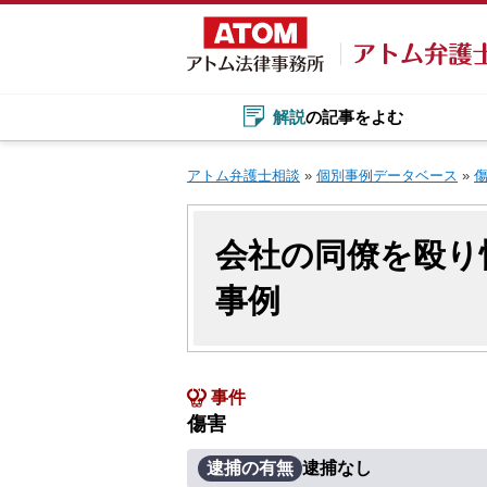
Skip
to
content
解説
の記事をよむ
アトム弁護士相談
»
個別事例データベース
»
会社の同僚を殴り
事例
事件
傷害
逮捕の有無
逮捕なし