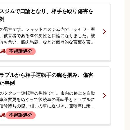
たと主張していましたが、仕事への影響を最小限
、早期に事件を解決し社会復帰することを強く望
スジムで口論となり、相手を殴り傷害を
。
例
代の男性です。フィットネスジム内で、シャワー室
、被害者である30代男性と口論になりました。被
持ち悪い。筋肉馬鹿」などと侮辱的な言葉を言わ
高し、かっとなって顔面や頭部を手拳やプロテイ
結果
不起訴処分
で複数回殴るなどの暴行を加え、全治11日間の頭
傷害を負わせました。被害者が非常ボタンを押し
頼者はジムを出た後、路上で現行犯逮捕されまし
勾留決定がなされましたが、国選弁護人による準
ラブルから相手運転手の腕を掴み、傷害
れ、釈放されました。国選弁護はここで終了しま
た事例
交渉などを引き続き行うため、改めて私選弁護人
所に依頼されました。
代のタクシー運転手の男性です。市内の路上を自動
車線変更をめぐって後続車の運転手とトラブルに
信号待ちの際、相手の車に近づき、運転席に乗っ
男性被害者の腕を掴む暴行を加え、右上腕皮下出血
結果
不起訴処分
せました。依頼者は事件当時の記憶がはっきりし
いましたが、後日、勤務先に警察官が訪れ、傷害