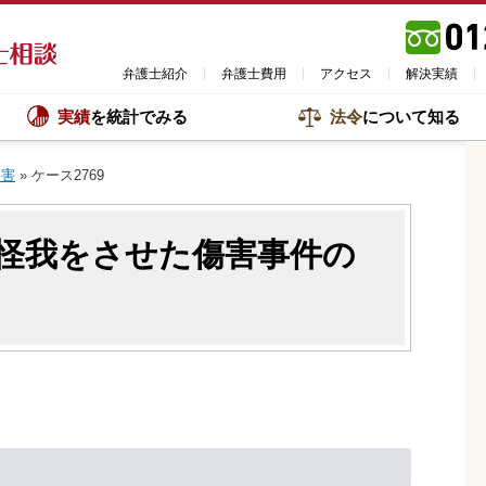
弁護士紹介
弁護士費用
アクセス
解決実績
実績
を統計でみる
法令
について知る
傷害
»
ケース2769
怪我をさせた傷害事件の