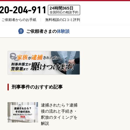
24時間365日
全国対応の相談予約
ご依頼者からのお手紙
無料相談の口コミ評判
ご依頼者さまの
体験談
刑事事件のおすすめ記事
逮捕されたら？逮捕
後の流れと手続き・
釈放のタイミングを
解説