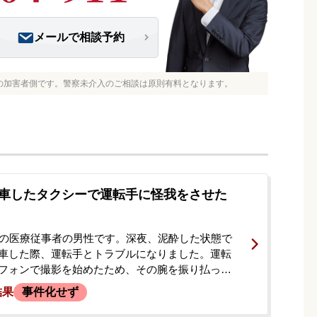
メールで相談予約
の加害者側です。警察未介入のご相談は原則有料となります。
車したタクシーで運転手に怪我をさせた
代の医療従事者の男性です。深夜、泥酔した状態で
車した際、運転手とトラブルになりました。運転
フォンで撮影を始めたため、その腕を振り払った
手に怪我を負わせてしまいました。そのまま警察
結果
事件化せず
かれ、在宅事件として捜査が進められました。後
ら「被害者と示談をすれば被害届は取り下げると