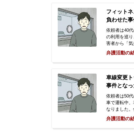
れて怪我をし
に抑えるため
フィットネ
んでいました
負わせた事
依頼者は40
の利用を巡り
害者から「気
れたことに激
弁護活動の
ンシェイカー
部打撲傷等の
て通報し、依
た。その後、
車線変更ト
抗告が認めら
事件となっ
したが、示談
として当事務
依頼者は50
車で運転中、
なりました。
ていた40代
弁護活動の
の傷害を負わ
ないと話して