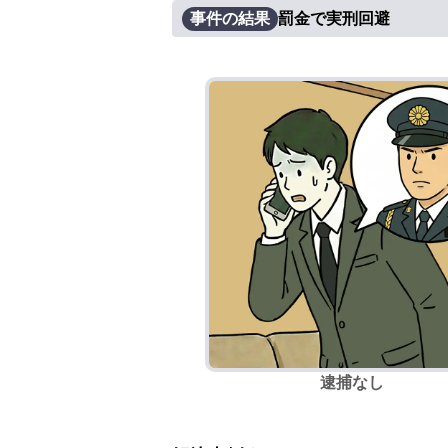
事件の結果
罰金で実刑回避
逮捕なし