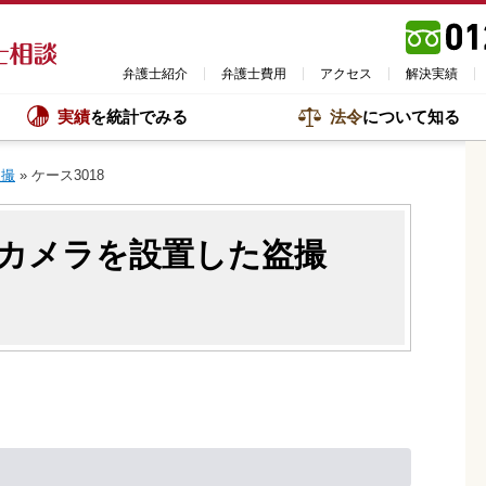
弁護士紹介
弁護士費用
アクセス
解決実績
実績
を統計でみる
法令
について知る
盗撮
»
ケース3018
カメラを設置した盗撮