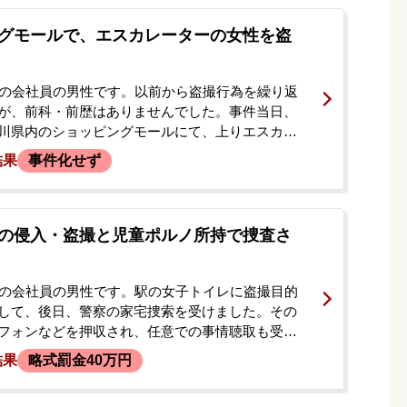
外にも約30～40回の盗撮データが残っている状況
での捜査となりましたが、今後の刑事手続きの流
グモールで、エスカレーターの女性を盗
つくことへの不安から、当事務所に相談し、弁護
した。
代の会社員の男性です。以前から盗撮行為を繰り返
が、前科・前歴はありませんでした。事件当日、
川県内のショッピングモールにて、上りエスカレ
立っていた女子高生のスカートの中を、カバンに
結果
事件化せず
ラで盗撮しました。その直後、見知らぬ男性2人組
られ、金銭を要望されました。依頼者はその場で
を支払うことで不問にしてもらいましたが、後日、
害届が出され、逮捕や報道に至るのではないかと
の侵入・盗撮と児童ポルノ所持で捜査さ
じ、当事務所へ相談に来られました。
代の会社員の男性です。駅の女子トイレに盗撮目的
して、後日、警察の家宅捜索を受けました。その
フォンなどを押収され、任意での事情聴取も受け
の過程で、押収されたスマートフォンから、過去
結果
略式罰金40万円
ムステイしていた娘の友人である未成年の外国人
画も発覚しました。依頼者は在宅で捜査が進む