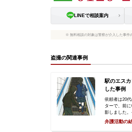
LINEで相談案内
※ 無料相談の対象は警察が介入した事件
盗撮の関連事例
駅のエスカ
した事例
依頼者は20
ターで、前に
影しました。
とで発覚。依
弁護活動の
い、次の駅で
署で取り調べ