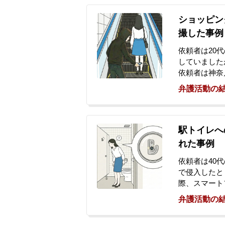
今回の事件以
でした。在宅
ショッピン
れや、前科が
撮した事例
を依頼されま
依頼者は20
していました
依頼者は神奈
ーターで前に
弁護活動の
仕込んだカメ
から声をかけ
現金50万円
盗撮の件で被
駅トイレへ
強く不安を感
れた事例
依頼者は40
で侵入したと
際、スマート
ました。捜査
弁護活動の
に自宅にホー
を盗撮した動