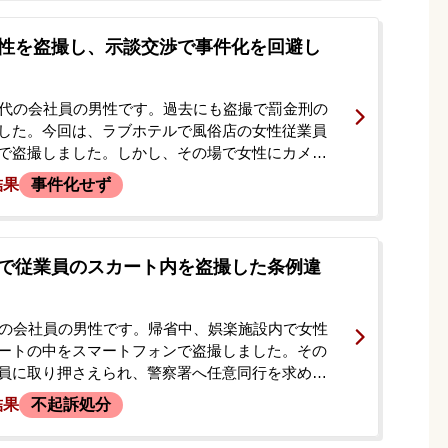
社の上司が身元引受人となりましたが、事件の詳
ませんでした。妻や会社に知られることなく、示
性を盗撮し、示談交渉で事件化を回避し
件を解決したいとの思いから、当事務所へ相談に
。
0代の会社員の男性です。過去にも盗撮で罰金刑の
した。今回は、ラブホテルで風俗店の女性従業員
で盗撮しました。しかし、その場で女性にカメラ
しまい、店側にも発覚しました。通報により警察
結果
事件化せず
依頼者は警察署へ任意同行を求められました。カ
収されたものの、その日のうちに身柄は解放され
があることから重い処分を恐れ、今後の対応につ
ため、当事務所に来所されました。
で従業員のスカート内を盗撮した条例違
代の会社員の男性です。帰省中、娯楽施設内で女性
ートの中をスマートフォンで盗撮しました。その
員に取り押さえられ、警察署へ任意同行を求めら
察署では上申書を作成し、盗撮に使用したスマー
結果
不起訴処分
拠品として押収されました。依頼者には前科・前
んでしたが、押収されたスマートフォン内には、