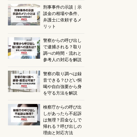
刑事事件の示談｜示
談金の相場や条件、
弁護士に依頼するメ
リット
警察からの呼び出し
で逮捕される？取り
調べの時間・流れと
参考人の対応を解説
警察の取り調べは録
音できる？ひどい恫
喝や自白強要から身
を守る方法を解説
検察庁からの呼び出
しがあったら不起訴
は無理？罰金なしで
帰れる？呼び出しの
理由と対応方法