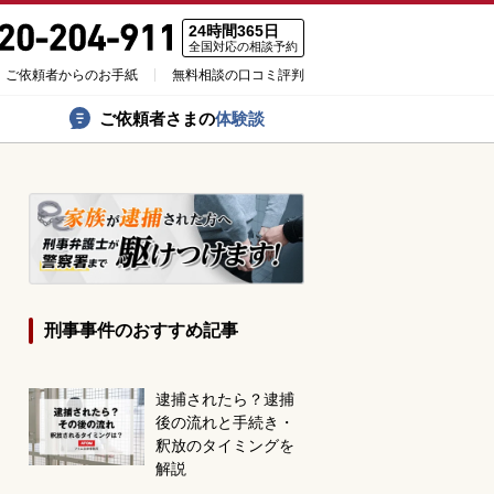
24時間365日
全国対応の相談予約
ご依頼者からのお手紙
無料相談の口コミ評判
ご依頼者さまの
体験談
刑事事件のおすすめ記事
逮捕されたら？逮捕
後の流れと手続き・
釈放のタイミングを
解説