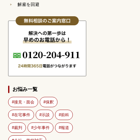
解雇を回避
お悩み一覧
接見・面会
保釈
在宅事件
示談
前科
裁判
少年事件
報道