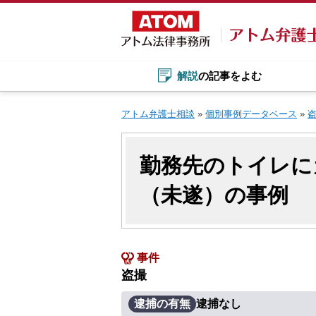
Skip
to
content
解説
の記事をよむ
アトム弁護士相談
»
個別事例データベース
»
勤務先のトイレに
（未遂）の事例
事件
盗撮
逮捕の有無
逮捕なし