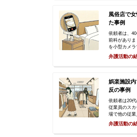
れました。会
細は伝えてい
風俗店で女
談によって事
た事例
来られました
依頼者は、4
前科がありま
を小型カメラ
を発見されて
弁護活動の
官が臨場し、
メラなどを押
ました。前科
いて相談する
娯楽施設内
反の事例
依頼者は20
従業員のスカ
場で他の従業
れました。警
弁護活動の
トフォンは証
歴はありませ