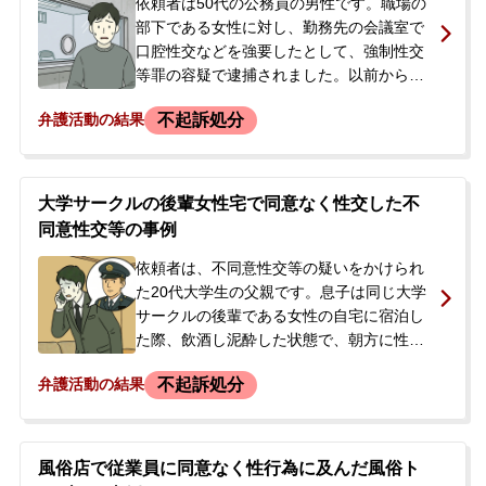
後の事態収拾について相談するため当事務
依頼者は50代の公務員の男性です。職場の
所に来所されました。
部下である女性に対し、勤務先の会議室で
口腔性交などを強要したとして、強制性交
等罪の容疑で逮捕されました。以前から同
様の関係は続いていたようですが、依頼者
不起訴処分
弁護活動の結果
が行為を撮影したデジタルカメラを自宅で
家族に見られたことから発覚。その後、被
害者女性が自身のパートナーに相談したこ
とで警察が介入する事態となりました。逮
大学サークルの後輩女性宅で同意なく性交した不
捕当日、警察署を通じて本人から弁護依頼
同意性交等の事例
の意向が伝えられ、その後ご家族から正式
にご相談をいただき、受任に至りました。
依頼者は、不同意性交等の疑いをかけられ
た20代大学生の父親です。息子は同じ大学
サークルの後輩である女性の自宅に宿泊し
た際、飲酒し泥酔した状態で、朝方に性行
為に及びました。息子は、女性から好意を
不起訴処分
弁護活動の結果
寄せられており、自宅への宿泊を許された
ことから同意があるものと認識していまし
たが、女性側は同意なく強いて性交された
として警察に被害届を提出しました。事件
風俗店で従業員に同意なく性行為に及んだ風俗ト
から約2か月後、警察から息子に連絡があ