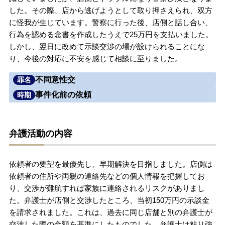
した。その際、店から逃げようとして取り押さえられ、双方
無料相談の口コミ評判
に怪我が生じています。警察に行った後、店側と話し合い、
行為を認める念書を作成したうえで25万円を支払いました。
しかし、翌日に改めて示談交渉の場が設けられることにな
刑事事件について
知りたい方
り、今後の対応に不安を感じて相談に至りました。
刑事事件データベース
不同意性交
罪名
事件化前の依頼
時期
弁護活動の内容
依頼者の要望を最優先し、早期解決を目指しました。店側は
依頼者の住所や両親の連絡先などの個人情報を把握してお
り、交渉が難航すれば家族に連絡されるリスクがありまし
た。弁護士が店側と交渉したところ、当初150万円の示談金
を請求されました。これは、過去に同じ店舗と別の弁護士が
交渉した際の金額を基準にしたものでした。弁護士は粘り強