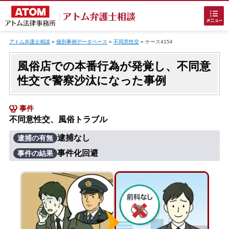
Skip
to
アトム弁護士相談
»
個別事例データベース
»
不同意性交
»
ケース4154
content
風俗店での本番行為が発覚し、不同意
性交で警察沙汰になった事例
事件
不同意性交、風俗トラブル
ホームに戻る
逮捕なし
逮捕の有無
事件化回避
事件の結果
刑事事件
でお困りの方
刑事事件の無料相談
接見・面会を弁護士に依頼