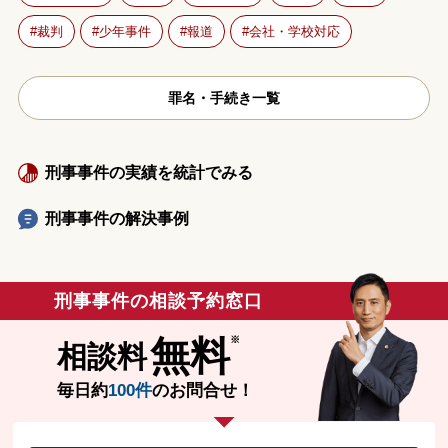
裁判
少年事件
報道
会社・学校対応
罪名・手続き一覧
刑事事件の実績を統計でみる
刑事事件の解決事例
刑事事件の相談予約窓口
無料
相談料
毎日約
100件
のお問合せ！