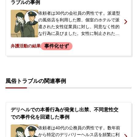
ラブルの事例
り、取り調べを受ける事態となりました。
父親が今後の対応について相談したいとの
依頼者は30代の会社員の男性です。派遣型
ことで、当事務所に来られました。
の風俗店を利用した際、個室のホテルで派
遣された女性従業員に対し、同意なく性的
な行為に及びました。女性に制止された
後、店からも確認の電話がありましたが、
事件化せず
弁護活動の結果
依頼者は動揺してその場を離れました。後
日、店側から「事実確認をしたい。連絡が
なければ自宅へ行く」という趣旨の留守番
電話があり、警察沙汰になることや家族に
知られることを強く恐れた依頼者は、友人
風俗トラブルの関連事例
に付き添われて当事務所へ相談に来られま
した。
デリヘルでの本番行為が発覚し出禁、不同意性交
での事件化を回避した事例
依頼者は40代の公務員の男性です。数年前
から特定のデリバリーヘルス店を頻繁に利