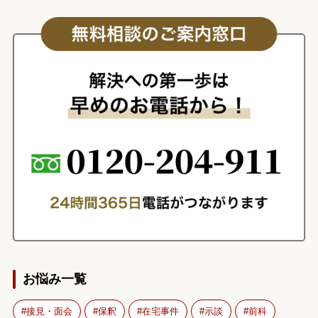
お悩み一覧
接見・面会
保釈
在宅事件
示談
前科