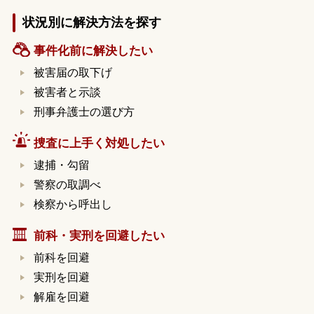
状況別に解決方法を探す
事件化前に解決したい
被害届の取下げ
被害者と示談
刑事弁護士の選び方
捜査に上手く対処したい
逮捕・勾留
警察の取調べ
検察から呼出し
前科・実刑を回避したい
前科を回避
実刑を回避
解雇を回避