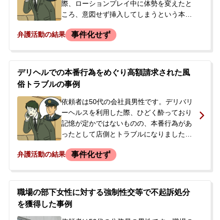
際、ローションプレイ中に体勢を変えたと
ころ、意図せず挿入してしまうという本番
行為がありました。サービス終了後、店の
事件化せず
弁護活動の結果
担当者から禁止行為であると指摘され、そ
の場で示談の話になりました。店側からは
高額な示談金を提示されましたが、依頼者
が提示した金額では合意に至りませんでし
デリヘルでの本番行為をめぐり高額請求された風
た。依頼者自身が警察を呼びましたが、警
俗トラブルの事例
察は民事不介入として対応せず、当事者間
での解決を促されるに留まりました。店側
依頼者は50代の会社員男性です。デリバリ
に免許証の写真を撮られており、早期解決
ーヘルスを利用した際、ひどく酔っており
を望んで弁護士に相談されました。
記憶が定かではないものの、本番行為があ
ったとして店側とトラブルになりました。
現場には警察官も臨場したようですが、そ
事件化せず
弁護活動の結果
の場は解散となりました。後日、依頼者は
店側から「捕まるか払うか」と迫られ、
400万円を支払う旨の合意書に署名し、頭
金として50万円を支払いました。金銭で事
職場の部下女性に対する強制性交等で不起訴処分
を収めたいと思う一方、請求額が法外では
を獲得した事例
ないかと疑問に思い、減額交渉の余地や今