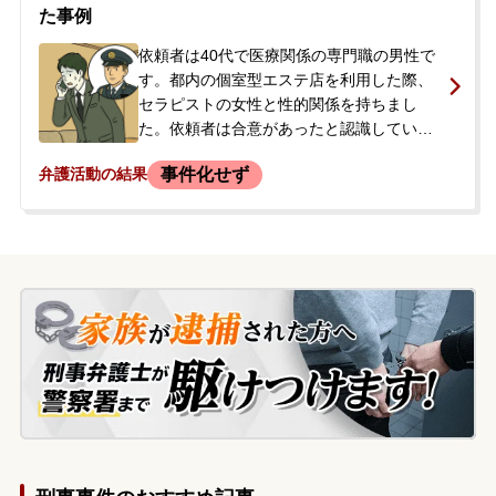
とを恐れ、どうすればよいかと困っていた
た事例
ところ、依頼者の友人から当事務所にご相
談がありました。
依頼者は40代で医療関係の専門職の男性で
す。都内の個室型エステ店を利用した際、
セラピストの女性と性的関係を持ちまし
た。依頼者は合意があったと認識していま
したが、翌日、女性の代理人を名乗る弁護
事件化せず
弁護活動の結果
士から連絡があり、不同意性交にあたると
して損害賠償金400万円を請求する書面が
送られてきました。依頼者は、行為自体を
争うつもりはなく、金銭での解決を望んで
おり、相手方弁護士との交渉を依頼するた
め、当事務所へ相談に来られました。