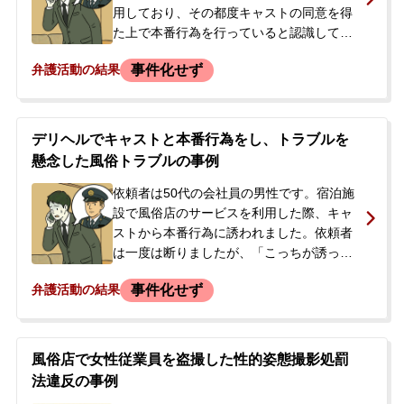
用しており、その都度キャストの同意を得
た上で本番行為を行っていると認識してい
ました。ある日、本番行為を行った後、店
事件化せず
弁護活動の結果
から着信を拒否されるようになりました。
店のウェブサイトに「違反行為は警察に通
報する」旨の記載があったため、不同意性
交として事件化されるのではないかと強く
デリヘルでキャストと本番行為をし、トラブルを
不安になりました。公務員という職業柄、
懸念した風俗トラブルの事例
穏便に解決したいとの思いから、警察が介
入する前に弁護士に相談・依頼されまし
依頼者は50代の会社員の男性です。宿泊施
た。
設で風俗店のサービスを利用した際、キャ
ストから本番行為に誘われました。依頼者
は一度は断りましたが、「こっちが誘って
るのに失礼だ」などと強く勧められたた
事件化せず
弁護活動の結果
め、最終的に応じてしまいました。サービ
ス終了後、店舗やキャストから特に連絡は
ありませんでしたが、依頼者は後日、本番
行為が原因で警察沙汰になったり、慰謝料
風俗店で女性従業員を盗撮した性的姿態撮影処罰
を請求されたりするのではないかと強い不
法違反の事例
安を抱きました。そこで、今後のリスクに