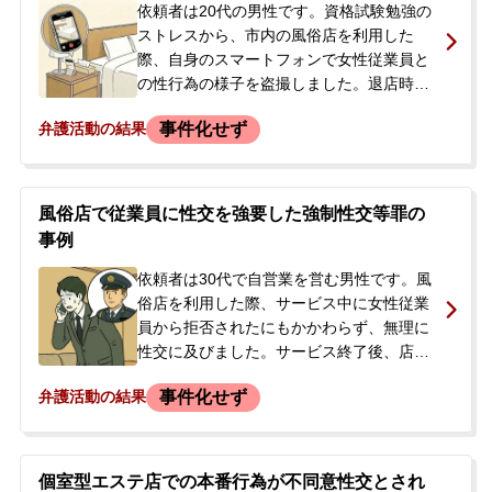
ついて相談するため、当事務所に来所され
依頼者は20代の男性です。資格試験勉強の
ました。
ストレスから、市内の風俗店を利用した
際、自身のスマートフォンで女性従業員と
の性行為の様子を盗撮しました。退店時に
店の従業員に発覚し、その場で動画を削
事件化せず
弁護活動の結果
除、盗撮を認める反省文に署名して帰宅し
ました。後日、店の店長から連絡があり、
直接会って話すことを求められました。被
害者である女性従業員が被害届の提出を考
風俗店で従業員に性交を強要した強制性交等罪の
えているとも伝えられたため、刑事事件に
事例
なることへの強い不安から、当事務所に相
談されました。
依頼者は30代で自営業を営む男性です。風
俗店を利用した際、サービス中に女性従業
員から拒否されたにもかかわらず、無理に
性交に及びました。サービス終了後、店の
オーナーから呼び出され、「警察に被害届
事件化せず
弁護活動の結果
を出す」「治療費等含めて数千万円を請求
する」と告げられました。免許証のコピー
も取られ、その後もオーナーから電話がか
かってくる状況でした。警察沙汰になるこ
個室型エステ店での本番行為が不同意性交とされ