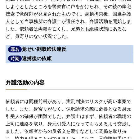
しようとしたところを警察官に声をかけられ、その後の家宅
無料相談の口コミ評判
捜索で覚醒剤が発見されたものです。身柄拘束後、国選弁護
人として当事務所の弁護士が選任され、弁護活動を開始しま
した。依頼者は両親を亡くし、兄弟とも絶縁状態にあるな
刑事事件について
知りたい方
ど、身寄りのない状況でした。
刑事事件データベース
覚せい剤取締法違反
罪名
逮捕後の依頼
時期
弁護活動の内容
依頼者には同種前科があり、実刑判決のリスクが高い事案で
した。また、身寄りがなく、保釈請求の際に必要となる身元
引受人の確保が困難でした。弁護士はまず、依頼者の職場の
上司に連絡を取り、身元引受人になってもらえるよう交渉し
ました。依頼者からの反省文を渡すなどして関係を取り持
ち、協力を得ることができました。さらに、元交際相手にも