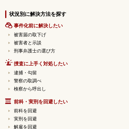
状況別に解決方法を探す
事件化前に解決したい
被害届の取下げ
被害者と示談
刑事弁護士の選び方
捜査に上手く対処したい
逮捕・勾留
警察の取調べ
検察から呼出し
前科・実刑を回避したい
前科を回避
実刑を回避
解雇を回避