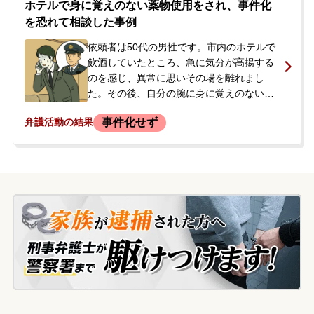
ホテルで身に覚えのない薬物使用をされ、事件化
対し、夫は無関係だと説明していました
を恐れて相談した事例
が、勾留質問の際、日本の司法手続きがよ
く分からず不安にかられ、夫の関与も含め
依頼者は50代の男性です。市内のホテルで
て事実を自白しました。その後、国選弁護
飲酒していたところ、急に気分が高揚する
人が選任され、起訴・保釈となりました
のを感じ、異常に思いその場を離れまし
が、公判に向けて夫から当事務所へ弁護の
た。その後、自分の腕に身に覚えのない注
依頼がありました。
射の痕があることに気づきました。何者か
事件化せず
弁護活動の結果
に薬物を使用させられたのではないか、そ
してこれが原因で警察に逮捕されてしまう
のではないかという強い不安を抱きまし
た。今後どうすればよいのか、今のうちに
しておくべきことはあるかを知るため、当
事務所へ相談に来られました。相談時、弁
護士は依頼者の言動から薬物の影響による
妄想の可能性も視野に入れていました。