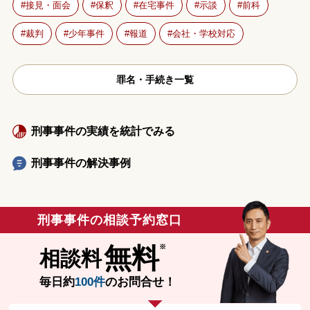
接見・面会
保釈
在宅事件
示談
前科
裁判
少年事件
報道
会社・学校対応
罪名・手続き一覧
刑事事件の実績を統計でみる
刑事事件の解決事例
刑事事件の相談予約窓口
無料
相談料
毎日約
100件
のお問合せ！