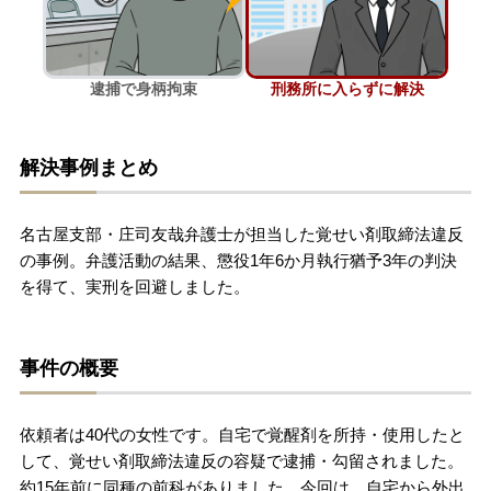
刑事事件を示談で解決したい
逮捕で身柄拘束
刑務所に入らずに解決
アトムについて
知りたい方
解決事例まとめ
弁護士紹介
名古屋支部・庄司友哉弁護士が担当した覚せい剤取締法違反
弁護士費用
の事例。弁護活動の結果、懲役1年6か月執行猶予3年の判決
を得て、実刑を回避しました。
アクセス
事件の概要
解決実績
依頼者は40代の女性です。自宅で覚醒剤を所持・使用したと
ご依頼者からのお手紙
して、覚せい剤取締法違反の容疑で逮捕・勾留されました。
約15年前に同種の前科がありました。今回は、自宅から外出