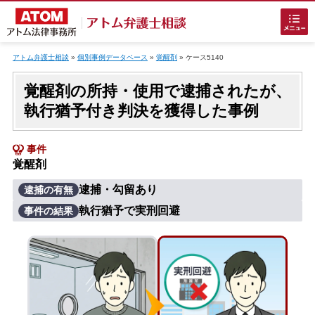
Skip
to
アトム弁護士相談
»
個別事例データベース
»
覚醒剤
»
ケース5140
content
覚醒剤の所持・使用で逮捕されたが、
執行猶予付き判決を獲得した事例
事件
覚醒剤
ホームに戻る
逮捕・勾留あり
逮捕の有無
執行猶予で実刑回避
事件の結果
刑事事件
でお困りの方
刑事事件の無料相談
接見・面会を弁護士に依頼