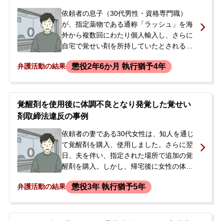
たことで、逮捕されることへの強い不安を
感じ、今後の対応について相談するため当
依頼者の息子（30代男性・資格専門職）
事務所に来所されました。
が、指定薬物である通称「ラッシュ」を海
外から複数回にわたり個人輸入し、さらに
自宅で覚せい剤を所持していたとされる事
件です。ある日、警察が自宅を家宅捜索
懲役2年6か月 執行猶予4年
弁護活動の結果
し、薬物を押収するとともに息子を逮捕し
ました。逮捕の事実を知ったご両親は、す
でに国選弁護人がついているものの、事務
的な対応に不安を感じていました。息子の
覚醒剤を使用後に体調不良となり発覚した覚せい
早期釈放と、できるだけ重い処分を回避し
剤取締法違反の事例
たいとの思いから、当事務所の弁護士に相
談し、弁護人の変更を希望されました。
依頼者の妻である30代女性は、知人を通じ
て覚醒剤を購入、使用しました。さらに翌
日、夫を伴い、指定された場所で追加の覚
醒剤を購入。しかし、帰宅後に女性の体調
が急激に悪化し、心臓の動悸や体のしびれ
懲役3年 執行猶予5年
弁護活動の結果
を訴えたため、夫が救急車を要請しまし
た。その際、覚せい剤の使用を伝えたため
警察官も臨場し、女性は病院へ搬送された
後に逮捕されました。当初、女性は警察に