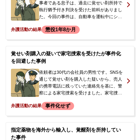
事者である息子は、過去に覚せい剤所持で
執行猶予付き判決を受けた前科がありまし
た。今回の事件は、自動車を運転中にシー
トベルト不着用で警察官に停止を求められ
懲役1年8か月
弁護活動の結果
たことが発端です。その際の挙動不審を理
由に警察署へ任意同行され尿検査を受け、
後日、覚せい剤の陽性反応が出たため逮
捕・勾留されました。さらに、別の時期の
覚せい剤購入の疑いで家宅捜索を受けたが事件化
覚せい剤使用についても追起訴されまし
を回避した事例
た。逮捕の連絡を受けたご両親が、今後の
処分の見通しに不安を感じ、当事務所へ相
依頼者は30代の会社員の男性です。SNSを
談に来られました。
通じて覚せい剤を購入した疑いから、売人
の携帯電話に残っていた連絡先を基に、警
察による家宅捜索を受けました。家宅捜索
では何も発見されず、尿検査も陰性でし
事件化せず
弁護活動の結果
た。依頼者は警察に対し、薬物のやりとり
は認めたものの購入は否定していました。
しかし、実際には少量購入後、怖くなって
捨てていたという経緯がありました。警察
指定薬物を海外から輸入し、覚醒剤を所持してい
から「また来るかもしれない」と告げられ
た事件