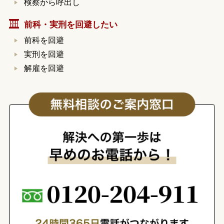
検察から呼出し
前科・実刑を回避したい
前科を回避
実刑を回避
解雇を回避