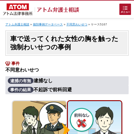
Skip
to
アトム弁護士相談
»
個別事例データベース
»
不同意わいせつ
»
ケース5167
content
車で送ってくれた女性の胸を触った
強制わいせつの事例
事件
不同意わいせつ
ホームに戻る
逮捕なし
逮捕の有無
不起訴で前科回避
事件の結果
刑事事件
でお困りの方
刑事事件の無料相談
接見・面会を弁護士に依頼