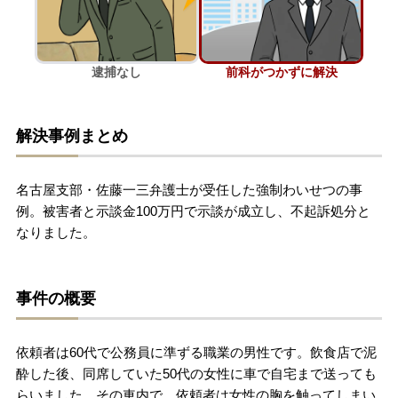
刑事事件を示談で解決したい
逮捕なし
前科がつかずに解決
アトムについて
知りたい方
解決事例まとめ
弁護士紹介
名古屋支部・佐藤一三弁護士が受任した強制わいせつの事
弁護士費用
例。被害者と示談金100万円で示談が成立し、不起訴処分と
なりました。
アクセス
事件の概要
解決実績
依頼者は60代で公務員に準ずる職業の男性です。飲食店で泥
ご依頼者からのお手紙
酔した後、同席していた50代の女性に車で自宅まで送っても
らいました。その車内で、依頼者は女性の胸を触ってしまい