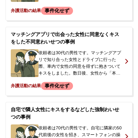
とVさんが寝てしまった後、依頼者は寝て
事件化せず
弁護活動の結果
いるVさんの胸や下半身を服の中に手を入
れて触るなどのわいせつ行為に及びまし
た。その様子は店内の防犯カメラに記録さ
れていました。後日、知人から、Vさんが
マッチングアプリで出会った女性に同意なくキス
警察に被害届を出すと言っており、200万
をした不同意わいせつの事例
円であれば示談に応じるとの意向であると
伝えられました。依頼者は解決したいとの
依頼者は30代の男性です。マッチングアプ
思いから、当事務所へ相談に来られまし
リで知り合った女性とドライブに行った
た。
際、車内で女性の同意を得ずに抱きついて
キスをしました。数日後、女性から「本当
は嫌だった」と連絡があり、示談金50万円
事件化せず
弁護活動の結果
を支払わなければ警察に被害届を出すと告
げられました。依頼者は、提示された示談
金額が妥当なのか、示談金を支払った後に
刑事告訴されるリスクはないのかといった
自宅で隣人女性にキスをするなどした強制わいせ
点に強い不安を抱き、当事務所へ相談に来
つの事例
られました。相談時にはまだ警察は介入し
ておらず、事件化する前の段階でした。
依頼者は70代の男性です。自宅に隣家の50
代前後の女性を招き、スマートフォンの操