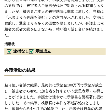
の過程では、被害者のご家族が代理で対応される時期もあり
ましたが、被害者ご本人の被害感情は非常に激しく、当初は
「示談よりも処罰を望む」との意向が示されました。交渉は
難航し、通常よりも多くの回数を要しましたが、弁護士は依
頼者の反省の意を伝えながら、粘り強く話し合いを続けまし
た。
活動後...
逮捕なし
示談成立
弁護活動の結果
粘り強い交渉の結果、最終的に示談金100万円で示談が成立
し、被害者から宥恕（加害者を許すという意思表示）を得る
ことができました。弁護士は速やかに示談書を警察署に提出
しました。その結果、検察官は本件を不起訴処分としまし
た。依頼から約4ヶ月での解決でした。示談金は行為の内容