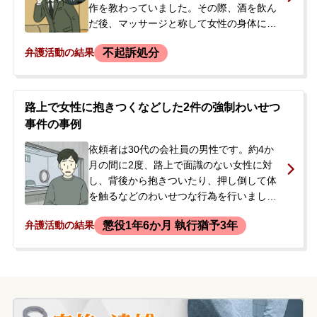
作を教わっていました。その際、酒を飲ん
だ後、マッサージと称して女性の身体に触
れ始め、次第にエスカレートしてキスをし
不起訴処分
弁護活動の結果
たり、服の中に手を入れて胸を触ったりす
るなどのわいせつな行為に及びました。女
性に拒絶されたため行為を中止しました
が、後日、警察官が自宅を訪れ家宅捜索を
路上で女性に抱きつくなどした2件の強制わいせつ
受け、警察署で任意で事情聴取をされまし
事件の事例
た。依頼者は事実を認めており、逮捕され
ることや前科が付くことを非常に心配し、
依頼者は30代の会社員の男性です。約4か
示談による解決を望んで、聴取当日に弊所
月の間に2度、路上で面識のない女性に対
へ相談に来られました。
し、背後から抱きついたり、押し倒して体
を触るなどのわいせつな行為を行いまし
た。後者の事件から間もなく、警察が自宅
懲役1年6か月 執行猶予3年
弁護活動の結果
を訪れ、男性は強制わいせつ容疑で逮捕さ
れました。逮捕の事実を当事者の妻から聞
いた母親が、今後の身柄や家族への影響を
深く憂慮し、当事務所へ相談。弁護士が直
ちに初回接見へ向かうことになりました。
当事者に前科・前歴はありませんでした。