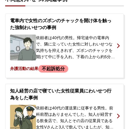
電車内で女性のズボンのチャックを開け体を触っ
た強制わいせつの事例
依頼者は40代の男性。帰宅途中の電車内
で、隣に立っていた女性に対しわいせつな
気持ちを抑えきれず、ズボンのチャックを
開けて中に手を入れ、下着の上から約5分間
体を触りました。電車が駅に到着した際、
不起訴処分
弁護活動の結果
被害者の女性に腕を掴まれて駅員室へ。当
初は否認したものの、警察署での取り調べ
で犯行を自白し、強制わいせつの容疑で逮
捕されました。逮捕の翌日未明、警察から
知人経営の店で寝ていた女性従業員にわいせつ行
連絡を受けた依頼者の妻が、今後の手続き
為をした事例
が分からず不安に思い、当事務所へ相談。
弁護士がすぐさま警察署へ向かう初回接見
依頼者は40代の運送業に従事する男性。前
のご依頼をいただきました。
科前歴はありませんでした。知人が経営す
る飲食店で、知人とその店の従業員である
女性Vさんと3人で飲んでいましたが、知人