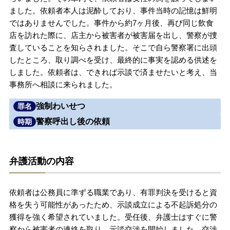
ました。依頼者本人は泥酔しており、事件当時の記憶は鮮明
無料相談の口コミ評判
ではありませんでした。事件から約7ヶ月後、再び同じ飲食
店を訪れた際に、店主から被害者が被害届を出し、警察が捜
査していることを知らされました。そこで自ら警察署に出頭
刑事事件について
知りたい方
したところ、取り調べを受け、最終的に事実を認める供述を
しました。依頼者は、できれば示談で済ませたいと考え、当
刑事事件データベース
事務所へ相談に来られました。
強制わいせつ
罪名
警察呼出し後の依頼
時期
弁護活動の内容
依頼者は公務員に準ずる職業であり、有罪判決を受けると資
格を失う可能性があったため、示談成立による不起訴処分の
獲得を強く希望されていました。受任後、弁護士はすぐに警
察から被害者の連絡を取り、示談交渉を開始しました。交渉