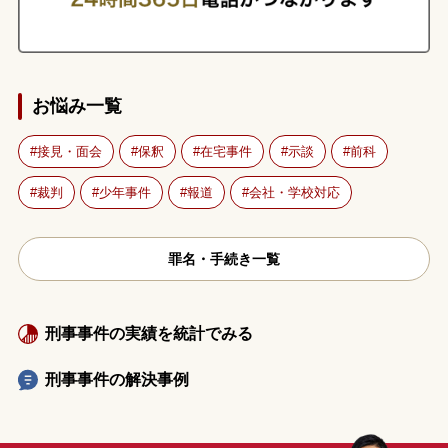
お悩み一覧
接見・面会
保釈
在宅事件
示談
前科
裁判
少年事件
報道
会社・学校対応
罪名・手続き一覧
刑事事件の実績を統計でみる
刑事事件の解決事例