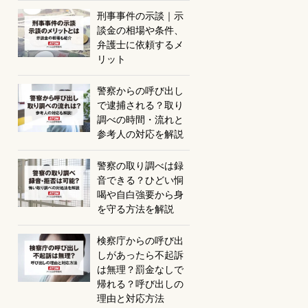
刑事事件の示談｜示
談金の相場や条件、
弁護士に依頼するメ
リット
警察からの呼び出し
で逮捕される？取り
調べの時間・流れと
参考人の対応を解説
警察の取り調べは録
音できる？ひどい恫
喝や自白強要から身
を守る方法を解説
検察庁からの呼び出
しがあったら不起訴
は無理？罰金なしで
帰れる？呼び出しの
理由と対応方法