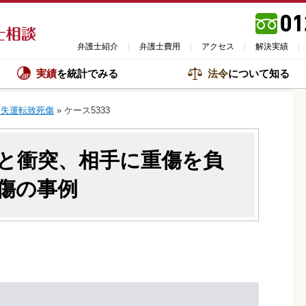
弁護士紹介
弁護士費用
アクセス
解決実績
実績
を統計でみる
法令
について知る
過失運転致死傷
»
ケース5333
と衝突、相手に重傷を負
傷の事例