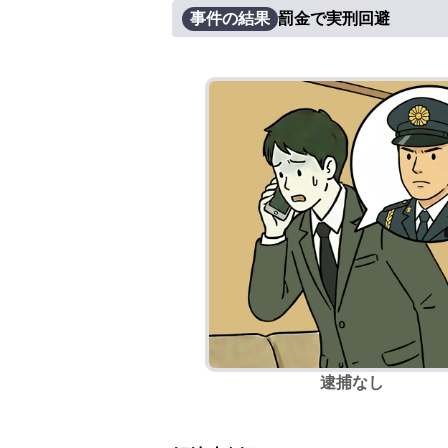
事件の結果
罰金で実刑回避
逮捕なし