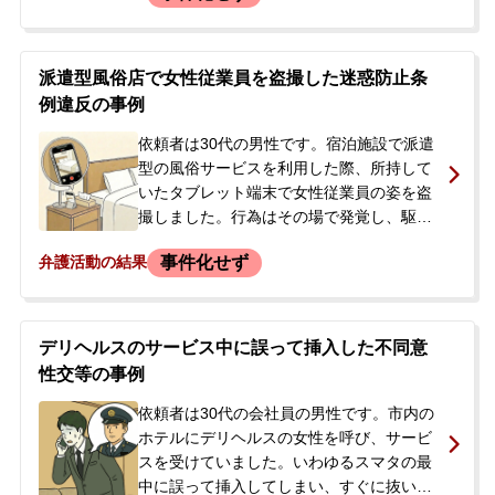
い場合は警察に言う」という趣旨のショー
トメッセージが届きました。依頼者は前
科・前歴がなく、事件化することを避けた
派遣型風俗店で女性従業員を盗撮した迷惑防止条
いとの思いから、当事務所に相談されまし
例違反の事例
た。
依頼者は30代の男性です。宿泊施設で派遣
型の風俗サービスを利用した際、所持して
いたタブレット端末で女性従業員の姿を盗
撮しました。行為はその場で発覚し、駆け
つけた店の責任者によって警察に通報され
事件化せず
弁護活動の結果
ました。依頼者は警察署に任意同行されて
事情聴取を受けましたが、逮捕はされず、
身元引受人である父親と共に帰宅しまし
た。しかし、店の責任者から示談金として
デリヘルスのサービス中に誤って挿入した不同意
100万円を請求され、その場で25万円を支
性交等の事例
払うよう強要されました。後日、残金の支
払いを高圧的に求められたため、今後の対
依頼者は30代の会社員の男性です。市内の
応に不安を感じた依頼者の両親が、当事務
ホテルにデリヘルスの女性を呼び、サービ
所へ相談に来られました。
スを受けていました。いわゆるスマタの最
中に誤って挿入してしまい、すぐに抜いた