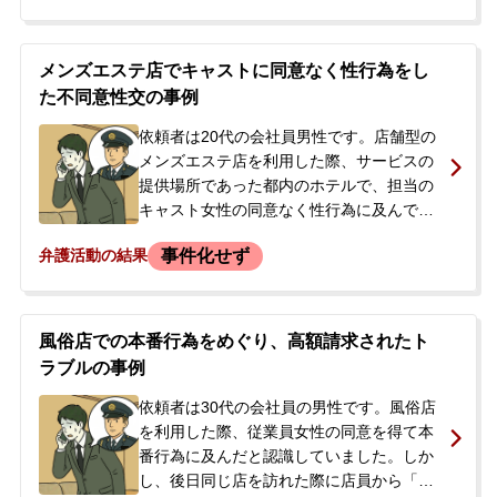
後も、性行為を求める連絡を執拗に続ける
など、ストーカー行為とみなされうる行動
もとっていました。警察からの連絡や被害
メンズエステ店でキャストに同意なく性行為をし
届の提出はない状況でしたが、女性から警
た不同意性交の事例
察への申告を示唆され、女性とその交際相
手らとの話し合いが設定されたため、刑事
依頼者は20代の会社員男性です。店舗型の
事件化を避けたいとの思いから当事務所に
メンズエステ店を利用した際、サービスの
相談されました。
提供場所であった都内のホテルで、担当の
キャスト女性の同意なく性行為に及んでし
まいました。行為後、その場でキャスト女
事件化せず
弁護活動の結果
性から店のスタッフを呼ばれ、スタッフと
示談交渉をすることになりました。結果と
して、依頼者は示談金37万円をその場で支
払いました。しかし、示談書などの書面は
風俗店での本番行為をめぐり、高額請求されたト
取り交わしておらず、口頭でのやりとりを
ラブルの事例
録音したのみでした。依頼者は、この口頭
での示談が法的に有効なのかと不安を感
依頼者は30代の会社員の男性です。風俗店
じ、当事務所に相談に来られました。
を利用した際、従業員女性の同意を得て本
番行為に及んだと認識していました。しか
し、後日同じ店を訪れた際に店員から「前