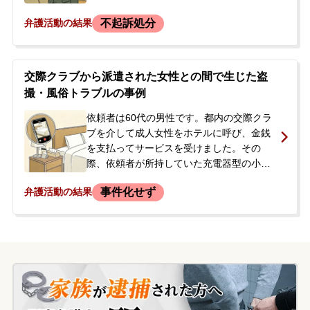
ものの、女性が店に連絡。駆け付けた店の
不起訴処分
弁護活動の結果
関係者が警察に通報しました。依頼者は警
察署で事情聴取を受け、上申書を作成。
「お店との話し合いで示談になると思う」
などと説明されました。依頼者は妻に警察
交際クラブから派遣された女性との間で生じた盗
沙汰になったことを伝えており、逮捕され
撮・風俗トラブルの事例
るのではないか、また店の関係者に免許証
の写真を撮られたことにも強い不安を感じ
依頼者は60代の男性です。都内の交際クラ
ていました。穏便に解決するため、示談交
ブを介して成人女性をホテルに呼び、金銭
渉を希望して当事務所に相談されました。
を支払ってサービスを受けました。その
際、依頼者が所持していた充電器型の小型
カメラを、女性から盗撮用だと疑われまし
事件化せず
弁護活動の結果
た。依頼者は盗撮を否定し、その場でカメ
ラを破壊しましたが、女性はSDカードを隠
していると主張し、口論になりました。依
頼者がホテルを後にすると、女性から「SD
カードと引き換えに80万円を支払え」とい
う趣旨の連絡が来ました。依頼者は警察が
介入することを強く恐れ、穏便な解決を望
んで当事務所へ相談されました。