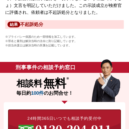
ょ）文言を明記していただけました。この示談成立が検察官
に評価され、依頼者は不起訴処分となりました。
不起訴処分
結果
※プライバシー保護のため一部情報を加工しています。
※罪名と量刑は解決当時の法令に則り記載しています。
※担当弁護士は解決当時の所属を記載しています。
刑事事件の相談予約窓口
無料
相談料
毎日約
100件
のお問合せ！
24時間365日いつでも相談予約受付中