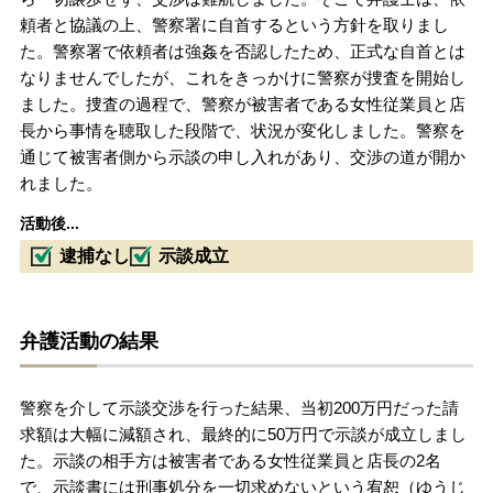
頼者と協議の上、警察署に自首するという方針を取りまし
た。警察署で依頼者は強姦を否認したため、正式な自首とは
なりませんでしたが、これをきっかけに警察が捜査を開始し
ました。捜査の過程で、警察が被害者である女性従業員と店
長から事情を聴取した段階で、状況が変化しました。警察を
通じて被害者側から示談の申し入れがあり、交渉の道が開か
れました。
活動後...
逮捕なし
示談成立
弁護活動の結果
警察を介して示談交渉を行った結果、当初200万円だった請
求額は大幅に減額され、最終的に50万円で示談が成立しまし
た。示談の相手方は被害者である女性従業員と店長の2名
で、示談書には刑事処分を一切求めないという宥恕（ゆうじ