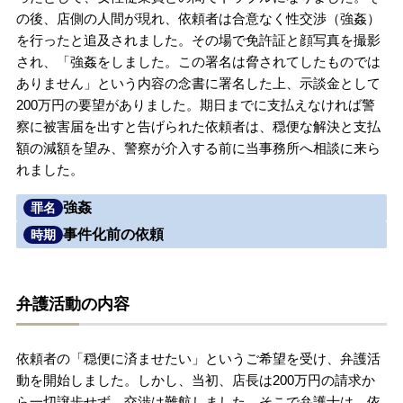
の後、店側の人間が現れ、依頼者は合意なく性交渉（強姦）
無料相談の口コミ評判
を行ったと追及されました。その場で免許証と顔写真を撮影
され、「強姦をしました。この署名は脅されてしたものでは
ありません」という内容の念書に署名した上、示談金として
刑事事件について
知りたい方
200万円の要望がありました。期日までに支払えなければ警
察に被害届を出すと告げられた依頼者は、穏便な解決と支払
刑事事件データベース
額の減額を望み、警察が介入する前に当事務所へ相談に来ら
れました。
強姦
罪名
事件化前の依頼
時期
弁護活動の内容
依頼者の「穏便に済ませたい」というご希望を受け、弁護活
動を開始しました。しかし、当初、店長は200万円の請求か
ら一切譲歩せず、交渉は難航しました。そこで弁護士は、依