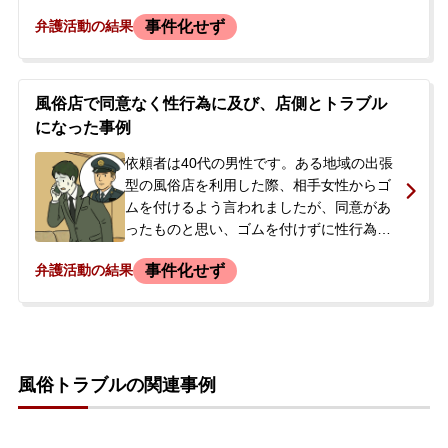
回の女性が強姦されたと泣いて辞めた」と
事件化せず
弁護活動の結果
告げられ、店のルール違反として罰金100
万円を請求されました。その場で免許証の
コピーを取られ、支払いを約束する書類に
署名しました。その後、警察は介入してい
風俗店で同意なく性行為に及び、店側とトラブル
ませんでしたが、店側から会社に連絡する
になった事例
ことを示唆されるなど、脅迫的な要望が続
きました。依頼者は別の弁護士に相談した
依頼者は40代の男性です。ある地域の出張
ものの「100万円を払うしかない」と言わ
型の風俗店を利用した際、相手女性からゴ
れ、対応に窮し、家族を通じて当事務所に
ムを付けるよう言われましたが、同意があ
相談されました。
ったものと思い、ゴムを付けずに性行為に
及びました。行為後、店の男性従業員が現
事件化せず
弁護活動の結果
れ、「どうしてくれるんだ」などと罵声を
浴びせられ、頬を叩かれるなどの暴行を受
けました。さらに「警察を呼ぶぞ」と脅さ
れ、運転免許証のコピーを取られた上、
「無理やり性行為をしました」という内容
風俗トラブルの関連事例
の念書を書かされました。依頼者は、早急
な解決を望んで当事務所に相談されまし
た。