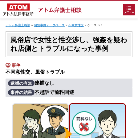
Skip
to
アトム弁護士相談
»
個別事例データベース
»
不同意性交
»
ケース827
content
風俗店で女性と性交渉し、強姦を疑わ
れ店側とトラブルになった事例
事件
不同意性交、風俗トラブル
ホームに戻る
逮捕なし
逮捕の有無
不起訴で前科回避
事件の結果
刑事事件
でお困りの方
刑事事件の無料相談
接見・面会を弁護士に依頼