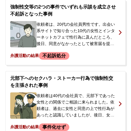
強制性交等の2つの事件でいずれも示談を成立させ
不起訴となった事例
依頼者は、20代の会社員男性です。出会い
系サイトで知り合った10代の女性とインタ
ーネットカフェで性行為に及んだところ、
後日、同意がなかったとして被害届を提出
されました（事件①）。警察から事情聴取
不起訴処分
弁護活動の結果
を受けた依頼者は、今後の手続きに不安を
覚え、ご両親とともに当事務所へ相談に来
られました。弁護活動を進める中、依頼者
は別の出会い系サイトで知り合った女性に
元部下へのセクハラ・ストーカー行為で強制性交
対し、カラオケ店でわいせつな行為や口腔
を主張された事例
性交を行ったとして、別件で逮捕・勾留さ
れてしまいました（事件②）。
依頼者は40代の会社員で、元部下であった
女性との関係でご相談に来られました。依
頼者は、過去に女性と同意の上で性行為が
あったと認識していましたが、後日、女性
から「あれは強制性交だった」と指摘を受
事件化せず
弁護活動の結果
けました。また、女性に交際相手ができた