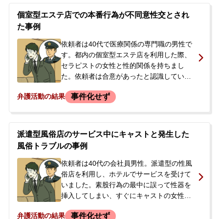
個室型エステ店での本番行為が不同意性交とされ
た事例
依頼者は40代で医療関係の専門職の男性で
す。都内の個室型エステ店を利用した際、
セラピストの女性と性的関係を持ちまし
た。依頼者は合意があったと認識していま
したが、翌日、女性の代理人を名乗る弁護
事件化せず
弁護活動の結果
士から連絡があり、不同意性交にあたると
して損害賠償金400万円を請求する書面が
送られてきました。依頼者は、行為自体を
争うつもりはなく、金銭での解決を望んで
派遣型風俗店のサービス中にキャストと発生した
おり、相手方弁護士との交渉を依頼するた
風俗トラブルの事例
め、当事務所へ相談に来られました。
依頼者は40代の会社員男性。派遣型の性風
俗店を利用し、ホテルでサービスを受けて
いました。素股行為の最中に誤って性器を
挿入してしまい、すぐにキャストの女性か
ら指摘されたため行為を中断しました。サ
事件化せず
弁護活動の結果
ービス終了後、店の関係者から「連絡がな