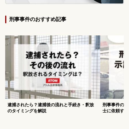
を懸念し、確実に解決するために示談をし
たいとの希望で、当事者のご両親が弊所へ
相談に来られました。
刑事事件のおすすめ記事
逮捕されたら？逮捕後の流れと手続き・釈放
刑事事件の示
のタイミングを解説
士に依頼する