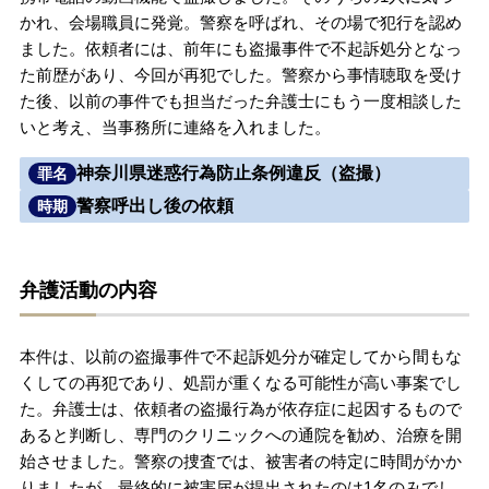
かれ、会場職員に発覚。警察を呼ばれ、その場で犯行を認め
無料相談の口コミ評判
ました。依頼者には、前年にも盗撮事件で不起訴処分となっ
た前歴があり、今回が再犯でした。警察から事情聴取を受け
た後、以前の事件でも担当だった弁護士にもう一度相談した
刑事事件について
知りたい方
いと考え、当事務所に連絡を入れました。
刑事事件データベース
神奈川県迷惑行為防止条例違反（盗撮）
罪名
警察呼出し後の依頼
時期
弁護活動の内容
本件は、以前の盗撮事件で不起訴処分が確定してから間もな
くしての再犯であり、処罰が重くなる可能性が高い事案でし
た。弁護士は、依頼者の盗撮行為が依存症に起因するもので
あると判断し、専門のクリニックへの通院を勧め、治療を開
始させました。警察の捜査では、被害者の特定に時間がかか
りましたが、最終的に被害届が提出されたのは1名のみでし