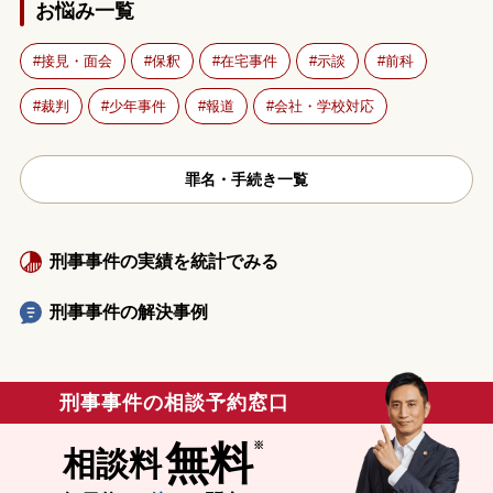
お悩み一覧
接見・面会
保釈
在宅事件
示談
前科
裁判
少年事件
報道
会社・学校対応
罪名・手続き一覧
刑事事件の実績を統計でみる
刑事事件の解決事例
刑事事件の相談予約窓口
無料
相談料