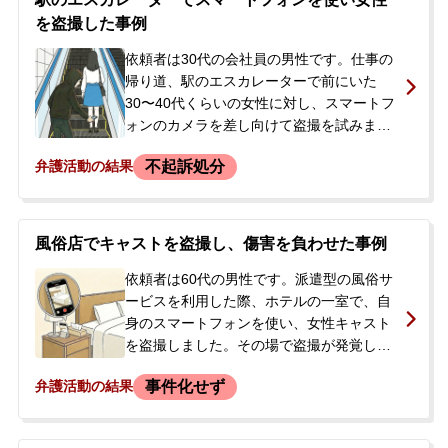
を盗撮した事例
依頼者は30代の会社員の男性です。仕事の
帰り道、駅のエスカレーターで前にいた
30〜40代くらいの女性に対し、スマートフ
ォンのカメラを差し向けて盗撮を試みまし
た。しかし、スマートフォンのライトが点
不起訴処分
弁護活動の結果
灯していたため被害者に気づかれ、その場
で取り押さえられました。被害者は連絡先
を駅員に渡して立ち去り、依頼者は警察署
で事情聴取を受けました。事情聴取では容
風俗店でキャストを盗撮し、傷害を負わせた事例
疑を認めましたが、以前から盗撮を繰り返
していたにもかかわらず「今回が初めて
依頼者は60代の男性です。派遣型の風俗サ
だ」と虚偽の供述をしてしまいました。ス
ービスを利用した際、ホテルの一室で、自
マートフォンは押収されましたが、逃走中
身のスマートフォンを使い、女性キャスト
に撮影した動画データは削除していまし
を盗撮しました。その場で盗撮が発覚し、
た。しかし、クラウド上や過去のスマート
スマートフォンを確保しようとキャストと
事件化せず
弁護活動の結果
フォンにデータが残っている可能性があり
もみ合いになりました。その結果、キャス
ました。警察から今後の捜査のために連絡
トの爪が折れ、胸に傷を負わせてしまいま
を待つよう言われ、前科が付くことや実名
した。キャストに呼ばれた店の男性店員に