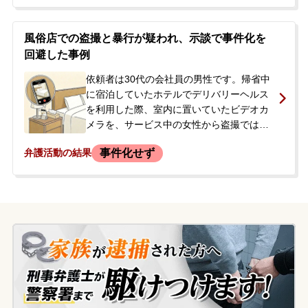
していましたが、販売などはしていません
でした。ある日、盗撮中に通報され、警察
官から職務質問を受けて警察署で取調べを
風俗店での盗撮と暴行が疑われ、示談で事件化を
受けました。その日は帰宅できましたが、
回避した事例
家宅捜索も行われ、カメラや多数の動画デ
ータが押収されました。警察からは後日再
依頼者は30代の会社員の男性です。帰省中
度呼び出すと言われ、逮捕の可能性や今後
に宿泊していたホテルでデリバリーヘルス
の処分に大きな不安を抱いた依頼者は、会
を利用した際、室内に置いていたビデオカ
社などに知られることなく解決したいと願
メラを、サービス中の女性から盗撮ではな
い、当事務所に相談に来られました。
いかと疑われました。これをきっかけに揉
事件化せず
弁護活動の結果
み合いとなり、依頼者が女性の手首を掴
む、女性が依頼者を殴るといった暴行に発
展しました。<br /> その後、女性の通報に
より警察官が臨場し、交番で双方から事情
を聴かれることになりました。カメラから
は撮影の事実は確認されませんでしたが、
後に警察から、現場付近でSDカードが発見
されたとの連絡も入りました。警察からは
当事者間での話し合いによる解決を勧めら
れ、その時点では正式に事件化されません
でした。しかし、事件が蒸し返されること