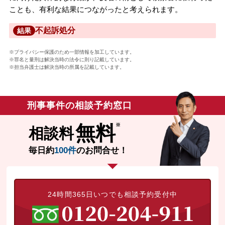
ことも、有利な結果につながったと考えられます。
不起訴処分
結果
※プライバシー保護のため一部情報を加工しています。
※罪名と量刑は解決当時の法令に則り記載しています。
※担当弁護士は解決当時の所属を記載しています。
刑事事件の相談予約窓口
無料
相談料
毎日約
100件
のお問合せ！
24時間365日いつでも相談予約受付中