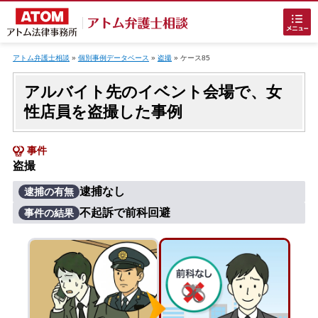
Skip
to
アトム弁護士相談
»
個別事例データベース
»
盗撮
»
ケース85
content
アルバイト先のイベント会場で、女
性店員を盗撮した事例
事件
盗撮
ホームに戻る
逮捕なし
逮捕の有無
不起訴で前科回避
事件の結果
刑事事件
でお困りの方
刑事事件の無料相談
接見・面会を弁護士に依頼