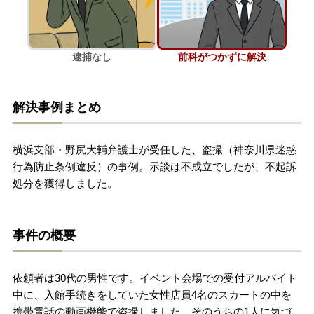
刑事事件を示談で解決したい
逮捕なし
前科がつかずに解決
アトムについて
知りたい方
解決事例まとめ
弁護士紹介
横浜支部・野尻大輔弁護士が受任した、盗撮（神奈川県迷惑
弁護士費用
行為防止条例違反）の事例。示談は不成立でしたが、不起訴
処分を獲得しました。
アクセス
事件の概要
解決実績
依頼者は30代の男性です。イベント会場での受付アルバイト
ご依頼者からのお手紙
中に、入館手続きをしていた女性店員4名のスカートの中を
携帯電話の動画機能で盗撮しました。そのうちの1人に気づ