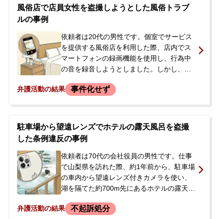
報道されることを恐れ、被害者との示談を
よって警察も呼ばれましたが、その場では
風俗店で店員女性を盗撮しようとした風俗トラブ
希望して当事務所に相談に来られました。
当事者間で話し合うよう促されるにとどま
ルの事例
りました。その後、店側からキャストが怪
我をしたため診断書を取得すると告げら
依頼者は20代の男性です。個室でサービス
れ、動揺した依頼者は示談金100万円を支
を提供する風俗店を利用した際、店内でス
払う旨の書面を作成してしまいましたが、
マートフォンの録画機能を使用し、行為中
その内容への不安や刑事事件化を恐れ、当
の音を録音しようとしました。しかし、ス
事務所に相談されました。
マートフォンの通知音が鳴ったことで女性
事件化せず
弁護活動の結果
店員に発覚し、その場で店員や店舗関係者
に対応されました。依頼者は自身の行為を
認める念書を作成し、罰金として現金を支
払いました。後日、警察から任意で事情を
駐車場から望遠レンズでホテルの露天風呂を盗撮
聞きたいという連絡があり、携帯電話を持
した条例違反の事例
って警察署へ来るように言われました。依
頼者は、過去にも同様の行為をしていたこ
依頼者は70代の会社役員の男性です。仕事
ともあり、逮捕されるのではないかと強い
で山梨県を訪れた際、約1年前から、駐車場
不安を抱き、弁護士に相談することになり
の車内から望遠レンズ付きカメラを使い、
ました。
湖を隔てた約700m先にあるホテルの露天風
呂と客室を盗撮していました。撮影は複数
不起訴処分
弁護活動の結果
回に及び、入浴中の男女などを動画で撮影