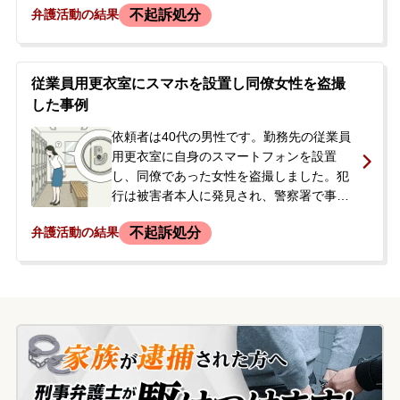
不起訴処分
弁護活動の結果
察署で事情聴取を受けました。その日は妻
が身元引受人となり帰宅できましたが、ス
マートフォンが押収され、後日改めて警察
から連絡が来る状況でした。依頼者は、本
従業員用更衣室にスマホを設置し同僚女性を盗撮
件が職場や近隣に知られてしまうことを非
した事例
常に懸念しており、事件を穏便に解決する
ため、当事務所へ相談に来られました。
依頼者は40代の男性です。勤務先の従業員
用更衣室に自身のスマートフォンを設置
し、同僚であった女性を盗撮しました。犯
行は被害者本人に発見され、警察署で事情
聴取を受けることになりました。依頼者は
不起訴処分
弁護活動の結果
事実を認めたため、その日のうちに帰宅を
許されましたが、後日、家宅捜索も行われ
ています。依頼者は事件後に会社を退職
し、個人で対応する必要が生じたため、今
後の刑事処分の見通しや、被害者との示談
交渉について不安を感じ、当事務所に相談
されました。