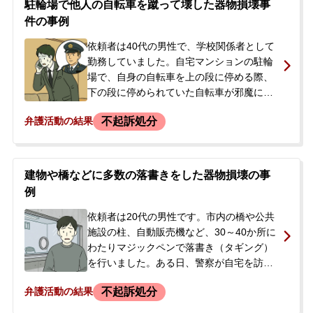
駐輪場で他人の自転車を蹴って壊した器物損壊事
頼者のご両親が、息子の早期の身柄解放と
件の事例
事件解決を強く望み、当事務所へご相談に
来られました。
依頼者は40代の男性で、学校関係者として
勤務していました。自宅マンションの駐輪
場で、自身の自転車を上の段に停める際、
下の段に停められていた自転車が邪魔にな
っていることに腹を立て、複数回にわたっ
不起訴処分
弁護活動の結果
てその自転車を蹴り、破損させました。<br
/> その後、警察から連絡があり、自転車の
件で心当たりがないか問われました。依頼
者は心当たりがあると答えたところ、警察
建物や橋などに多数の落書きをした器物損壊の事
署への出頭を求められました。逮捕や事件
例
化を不安に感じた依頼者は、被害者との示
談を強く希望し、当事務所へ相談に来られ
依頼者は20代の男性です。市内の橋や公共
ました。
施設の柱、自動販売機など、30～40か所に
わたりマジックペンで落書き（タギング）
を行いました。ある日、警察が自宅を訪
れ、防犯カメラの映像を基に取り調べを受
不起訴処分
弁護活動の結果
けました。依頼者は犯行を認め、携帯電話
や犯行に使用した道具などを押収されまし