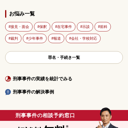
お悩み一覧
接見・面会
保釈
在宅事件
示談
前科
裁判
少年事件
報道
会社・学校対応
罪名・手続き一覧
刑事事件の実績を統計でみる
刑事事件の解決事例
刑事事件の相談予約窓口