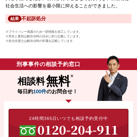
社会生活への影響を最小限に抑えることができました。
不起訴処分
結果
※プライバシー保護のため一部情報を加工しています。
※罪名と量刑は解決当時の法令に則り記載しています。
※担当弁護士は解決当時の所属を記載しています。
刑事事件の相談予約窓口
無料
相談料
毎日約
100件
のお問合せ！
24時間365日いつでも相談予約受付中