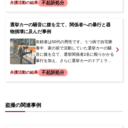
不起訴処分
弁護活動の結果
く酔っていたためその日は帰宅を許されま
した。後日、警察から呼び出しがあり、暴
行と器物損壊の容疑で取り調べを受けまし
た。依頼者本人は酔っていて当時の記憶が
選挙カーの騒音に腹を立て、関係者への暴行と器
曖昧でしたが、店側と示談し、不起訴処分
物損壊に及んだ事例
を獲得したいとの思いで相談に来られまし
た。
依頼者は50代の男性です。うつ病で自宅療
養中、家の前で活動していた選挙カーの騒
音に腹を立て、選挙関係者2名に殴りかかる
暴行を加え、さらに選挙カーのドアミラー
を殴って壊してしまいました。その日の
不起訴処分
弁護活動の結果
夜、依頼者は器物損壊と暴行の容疑で警察
に逮捕されました。逮捕の連絡を受けた依
頼者の妻から相談があり、弁護士が初回接
見を行いました。依頼者は会社を解雇され
ることを非常に心配しており、早期の身柄
盗撮の関連事例
解放と事件解決を強く希望されていまし
た。