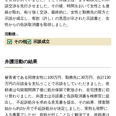
談交渉を先行させました。その後、時間をおいて女性とも連
絡が取れ、粘り強く交渉。最終的に、女性と勤務先の双方と
示談が成立し、宥恕（許し）の意思が示された示談書と、女
性からの告訴取消書を取得しました。
活動後...
その他
示談成立
弁護活動の結果
被害者である同僚女性に100万円、勤務先に30万円、合計130
万円の示談金を支払うことで示談をしていただきました。依
頼者は勾留期間満了後に処分保留で釈放され、在宅捜査に切
り替わりました。弁護士は示談書と告訴取消書を検察官に提
出し、不起訴処分を求める意見書を提出。その結果、捜査開
始から約2か月で不起訴処分が決定しました。実刑も視野に
入る事案でしたが、前科が付くことなく解決でき、依頼者は