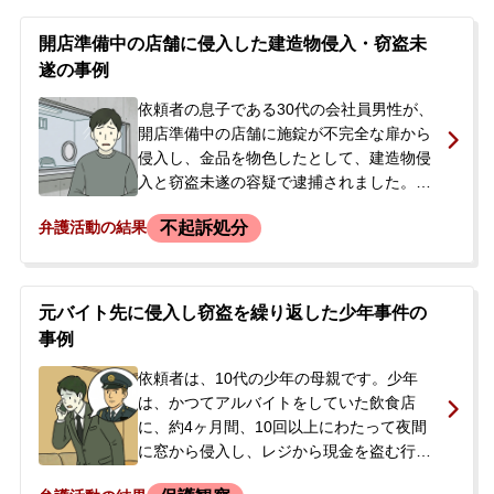
任されていましたが、実刑判決を絶対に避
けたいという強い思いから、私選弁護人へ
開店準備中の店舗に侵入した建造物侵入・窃盗未
の切り替えを希望して当事務所に相談され
遂の事例
ました。依頼者は精神障害者手帳をお持ち
で、ご家族とも疎遠であるというご事情が
依頼者の息子である30代の会社員男性が、
ありました。
開店準備中の店舗に施錠が不完全な扉から
侵入し、金品を物色したとして、建造物侵
入と窃盗未遂の容疑で逮捕されました。男
性に前科前歴はありませんでした。逮捕
不起訴処分
弁護活動の結果
後、勾留決定がなされたことを受け、ご両
親が来所。息子が勤務先に知られることな
く、できるだけ早く社会復帰できるよう、
示談を含めた弁護活動を依頼されました。
元バイト先に侵入し窃盗を繰り返した少年事件の
事例
依頼者は、10代の少年の母親です。少年
は、かつてアルバイトをしていた飲食店
に、約4ヶ月間、10回以上にわたって夜間
に窓から侵入し、レジから現金を盗む行為
を繰り返していました。被害総額は50～60