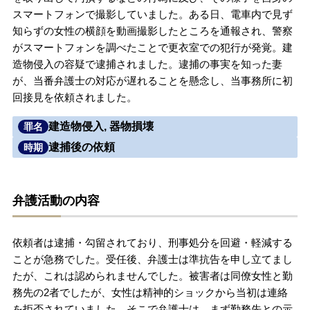
スマートフォンで撮影していました。ある日、電車内で見ず
無料相談の口コミ評判
知らずの女性の横顔を動画撮影したところを通報され、警察
がスマートフォンを調べたことで更衣室での犯行が発覚。建
造物侵入の容疑で逮捕されました。逮捕の事実を知った妻
刑事事件について
知りたい方
が、当番弁護士の対応が遅れることを懸念し、当事務所に初
回接見を依頼されました。
刑事事件データベース
建造物侵入, 器物損壊
罪名
逮捕後の依頼
時期
弁護活動の内容
依頼者は逮捕・勾留されており、刑事処分を回避・軽減する
ことが急務でした。受任後、弁護士は準抗告を申し立てまし
たが、これは認められませんでした。被害者は同僚女性と勤
務先の2者でしたが、女性は精神的ショックから当初は連絡
を拒否されていました。そこで弁護士は、まず勤務先との示