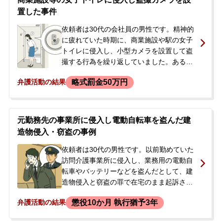
置した事件
依頼者は30代の会社員の男性です。精神的
に疲れていた時期に、商業施設や駅の女子
トイレに侵入し、小型カメラを設置して盗
撮する行為を繰り返していました。ある
日、設置したカメラが発見されたことで事
略式罰金50万円
弁護活動の結果
件が発覚し、後日、警察から家宅捜索と取
調べを受けました。依頼者は取調べで犯行
を正直に認めましたが、今後の刑事処分に
不安を感じ、当事務所に相談しました。相
元勤務先の事業所に侵入し電動自転車を盗んだ建
談当時は結婚を機に既に盗撮行為はやめて
造物侵入・窃盗の事例
いました。
依頼者は30代の男性です。以前勤めていた
訪問介護事業所に侵入し、業務用の電動自
転車やバッテリーなどを盗んだとして、建
造物侵入と窃盗の罪で在宅のまま起訴され
ました。事件後、家宅捜索を受け、盗んだ
懲役10か月 執行猶予3年
弁護活動の結果
物は警察を通じて被害者に返還されていま
した。第一回公判を前に、国選弁護人が選