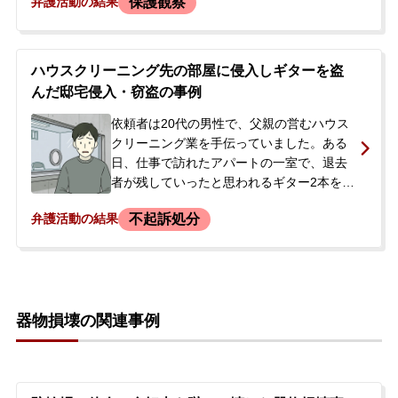
保護観察
弁護活動の結果
万円にのぼるとみられています。店の防犯
カメラの映像から犯行が発覚し、店側は警
察に被害届を提出しました。その後、被害
者から清掃代や防犯対策費用などを含めて
ハウスクリーニング先の部屋に侵入しギターを盗
総額118万円を請求され、母親が支払いを
んだ邸宅侵入・窃盗の事例
約束する念書を書かされました。少年には
窃盗等による保護観察歴があり、その期間
依頼者は20代の男性で、父親の営むハウス
が終了して間もない再犯であったため、母
クリーニング業を手伝っていました。ある
親は今後の刑事手続きや重い処分への不安
日、仕事で訪れたアパートの一室で、退去
から、当事務所に相談に来られました。
者が残していったと思われるギター2本を発
見しました。当初は室内に放置して仕事場
不起訴処分
弁護活動の結果
を離れましたが、価値のあるギターだと知
り、所有欲から同日深夜に友人と共謀して
再びアパートへ侵入し、ギター2本（時価合
計約15万円相当）を窃取しました。<br />
事件から約4ヶ月後、警察が自宅を訪れまし
器物損壊の関連事例
た。依頼者は発覚を恐れ、盗んだギターを
遺棄し、共犯者とのLINE履歴を削除するな
どの罪証隠滅を図りましたが、最終的に犯
行を認めたため、邸宅侵入と窃盗の容疑で
逮捕されました。逮捕の知らせを受けた依