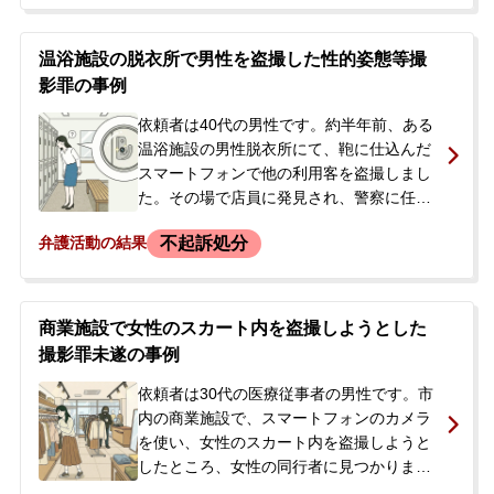
しまいました。依頼者は、後日メールで謝
た。依頼者は不起訴処分を獲得して懲戒処
罪し慰謝料を支払う意思を伝えましたが、
分を避けたいと考え、逮捕から約2週間後に
返信はありませんでした。お互いに家庭が
温浴施設の脱衣所で男性を盗撮した性的姿態等撮
当事務所へ相談に来られました。
ある状況だったため、警察沙汰にせず、後
影罪の事例
腐れのないように解決したいという強い思
いから、当事務所に相談されました。
依頼者は40代の男性です。約半年前、ある
温浴施設の男性脱衣所にて、鞄に仕込んだ
スマートフォンで他の利用客を盗撮しまし
た。その場で店員に発見され、警察に任意
同行されましたが、一度は帰宅を許されま
不起訴処分
弁護活動の結果
した。しかし後日、警察が押収したスマー
トフォンを解析したところ、犯行時の映像
が確認されたため、再度取り調べのための
呼び出しを受けました。依頼者には同種の
商業施設で女性のスカート内を盗撮しようとした
前歴が複数回あり、他にも多数の余罪があ
撮影罪未遂の事例
ると自認していました。逮捕や実名報道へ
の強い不安から、当事務所へ相談に来られ
依頼者は30代の医療従事者の男性です。市
ました。
内の商業施設で、スマートフォンのカメラ
を使い、女性のスカート内を盗撮しようと
したところ、女性の同行者に見つかりまし
た。店舗からの通報で警察官が臨場し、警