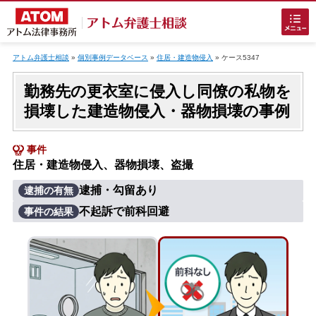
Skip
to
アトム弁護士相談
»
個別事例データベース
»
住居・建造物侵入
»
ケース5347
content
勤務先の更衣室に侵入し同僚の私物を
損壊した建造物侵入・器物損壊の事例
事件
住居・建造物侵入、器物損壊、盗撮
ホームに戻る
逮捕・勾留あり
逮捕の有無
不起訴で前科回避
事件の結果
刑事事件
でお困りの方
刑事事件の無料相談
接見・面会を弁護士に依頼