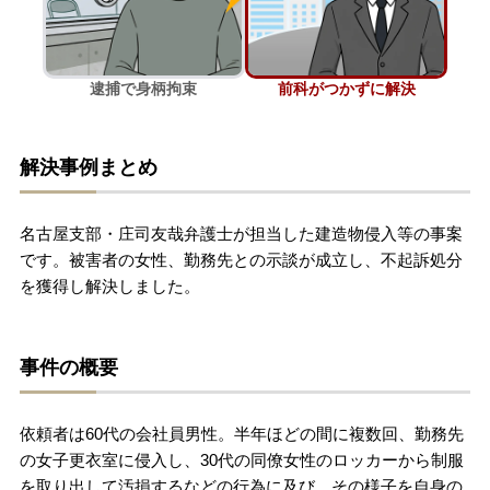
刑事事件を示談で解決したい
逮捕で身柄拘束
前科がつかずに解決
アトムについて
知りたい方
解決事例まとめ
弁護士紹介
名古屋支部・庄司友哉弁護士が担当した建造物侵入等の事案
弁護士費用
です。被害者の女性、勤務先との示談が成立し、不起訴処分
を獲得し解決しました。
アクセス
事件の概要
解決実績
依頼者は60代の会社員男性。半年ほどの間に複数回、勤務先
ご依頼者からのお手紙
の女子更衣室に侵入し、30代の同僚女性のロッカーから制服
を取り出して汚損するなどの行為に及び、その様子を自身の