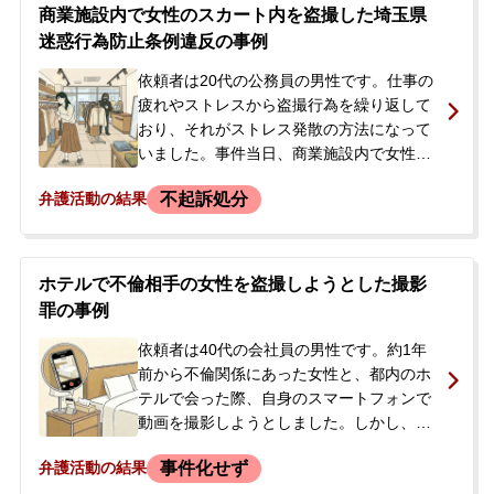
商業施設内で女性のスカート内を盗撮した埼玉県
迷惑行為防止条例違反の事例
依頼者は20代の公務員の男性です。仕事の
疲れやストレスから盗撮行為を繰り返して
おり、それがストレス発散の方法になって
いました。事件当日、商業施設内で女性の
スカートの中をスマートフォンで盗撮した
不起訴処分
弁護活動の結果
ところを警備員に発見され、駆けつけた警
察官によって埼玉県迷惑行為防止条例違反
の容疑で現行犯逮捕されました。逮捕の
際、実名で報道もされてしまいました。<br
ホテルで不倫相手の女性を盗撮しようとした撮影
/> 逮捕の2日後に勾留されることなく釈放
罪の事例
されましたが、在宅で捜査が続くことにな
りました。捜査の過程でスマートフォンと
依頼者は40代の会社員の男性です。約1年
自宅のパソコンが押収され、当初は当日の
前から不倫関係にあった女性と、都内のホ
犯行2件のみを認めていましたが、最終的に
テルで会った際、自身のスマートフォンで
過去にわたる多数の余罪（被害者約30名、
動画を撮影しようとしました。しかし、そ
画像100枚以上）を認めるに至りました。
の場で女性に気づかれ、撮影は未遂に終わ
事件化せず
弁護活動の結果
<br /> 公務員であるため、刑事処分が確定
りました。女性は立腹してその場を去って
すると職場での処分が下される状況でし