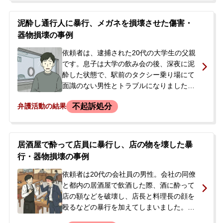
た。警察からは市が被害届を提出している
ことや、実名報道の可能性も示唆されたた
泥酔し通行人に暴行、メガネを損壊させた傷害・
め、今後の刑事罰や報道への不安から、ご
器物損壊の事例
両親とともに弊所へ相談に来られました。
依頼者は、逮捕された20代の大学生の父親
です。息子は大学の飲み会の後、深夜に泥
酔した状態で、駅前のタクシー乗り場にて
面識のない男性とトラブルになりました。
そして、男性の顔や腹部を数発殴る暴行を
不起訴処分
弁護活動の結果
加え、全治1週間の怪我を負わせた上、かけ
ていたメガネを壊してしまいました。息子
は傷害と器物損壊の容疑で現行犯逮捕され
ました。息子と連絡が取れなくなったご両
居酒屋で酔って店員に暴行し、店の物を壊した暴
親が警察に捜索願を提出したところ、逮捕
行・器物損壊の事例
の事実を知らされました。遠方にお住まい
でしたが、父親が急遽上京し、息子に前科
依頼者は20代の会社員の男性。会社の同僚
が付かないように早期の対応を強く希望さ
と都内の居酒屋で飲酒した際、酒に酔って
れ、当事務所に相談に来られました。
店の額などを破壊し、店長と料理長の顔を
殴るなどの暴行を加えてしまいました。事
件当日、警察署に連行されましたが、ひど