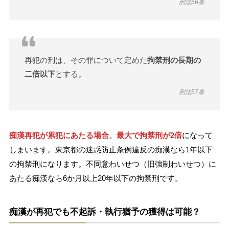
刑法56条
再犯の刑は、その罪について定めた
拘禁刑の長期の
二倍以下
とする。
刑法57条
痴漢再犯が累犯にあたる場合、
最大で拘禁刑が2倍
になって
しまいます。東京都の迷惑防止条例違反の痴漢なら1年以下
の拘禁刑になります。不同意わいせつ（旧強制わいせつ）に
あたる痴漢なら6か月以上20年以下の拘禁刑です。
痴漢が再犯でも不起訴・執行猶予の獲得は可能？