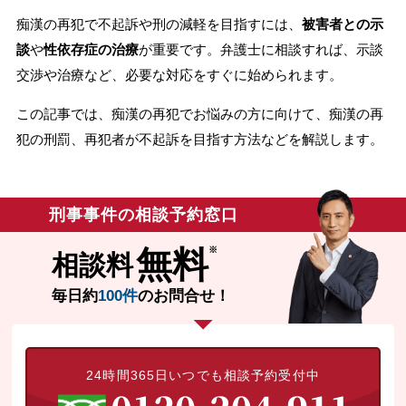
痴漢の再犯で不起訴や刑の減軽を目指すには、
被害者との示
無料相談の口コミ評判
談
や
性依存症の治療
が重要です。弁護士に相談すれば、示談
交渉や治療など、必要な対応をすぐに始められます。
刑事事件について
知りたい方
この記事では、痴漢の再犯でお悩みの方に向けて、痴漢の再
犯の刑罰、再犯者が不起訴を目指す方法などを解説します。
刑事事件データベース
刑事事件の相談予約窓口
無料
相談料
毎日約
100件
のお問合せ！
24時間365日いつでも相談予約受付中