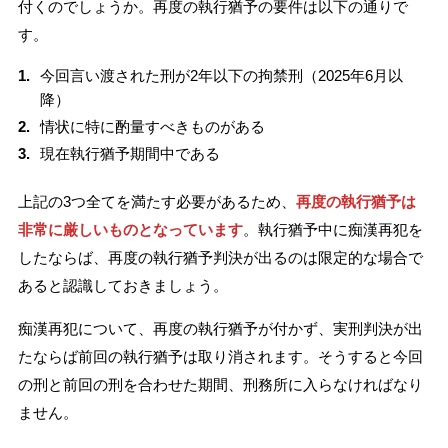
付くのでしょうか。再度の執行猶予の要件は以下の通りで
す。
今回言い渡された刑が2年以下の拘禁刑（2025年6月以
降）
情状に特に酌量すべきものがある
現在執行猶予期間中である
上記の3つ全てを満たす必要があるため、
再度の執行猶予は
非常に厳しいものとなっています
。執行猶予中に痴漢再犯を
したならば、再度の執行猶予判決が出るのは限定的な場合で
あると認識しておきましょう。
痴漢再犯について、再度の執行猶予が付かず、実刑判決が出
たならば前回の執行猶予は取り消されます。そうすると今回
の刑と前回の刑を合わせた期間、刑務所に入らなければなり
ません。