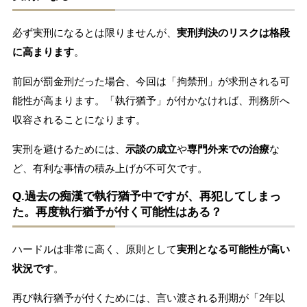
必ず実刑になるとは限りませんが、
実刑判決のリスクは格段
に高まります
。
前回が罰金刑だった場合、今回は「拘禁刑」が求刑される可
能性が高まります。「執行猶予」が付かなければ、刑務所へ
収容されることになります。
実刑を避けるためには、
示談の成立
や
専門外来での治療
な
ど、有利な事情の積み上げが不可欠です。
Q.過去の痴漢で執行猶予中ですが、再犯してしまっ
た。再度執行猶予が付く可能性はある？
ハードルは非常に高く、原則として
実刑となる可能性が高い
状況です
。
再び執行猶予が付くためには、言い渡される刑期が「2年以