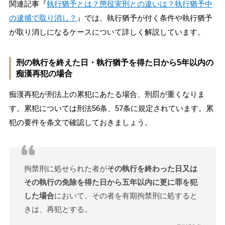
関連記事『
執行猶予とは？懲役実刑との違いは？執行猶予中
の逮捕で取り消し？
』では、執行猶予が付く条件や執行猶予
が取り消しになるケースについて詳しく解説しています。
刑の執行を終えた日・執行猶予を得た日から5年以内の
痴漢再犯の場合
痴漢再犯が刑法上の累犯にあたる場合、刑罰が重くなりま
す。累犯については刑法56条、57条に規定されています。累
犯の要件を条文で確認しておきましょう。
拘禁刑に処せられた者が
その執行を終わった日又は
その執行の免除を得た日から五年以内に更に罪を犯
した場合
において、その者を有期拘禁刑に処すると
きは、再犯とする。