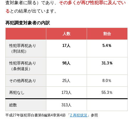
査対象者に限る）であり、
その多くが再び性犯罪に及んでい
る
との結果が出ています。
再犯調査対象者の内訳
人数
割合
性犯罪再犯あり
17人
5.4％
（刑法犯）
性犯罪再犯あり
98人
31.3％
（条例違反）
その他再犯あり
25人
8.0％
再犯なし
173人
55.3％
総数
313人
平成27年版犯罪白書第6編第4章第4節 「
2 再犯状況
」参照