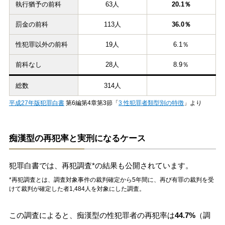
執行猶予の前科
63人
20.1％
罰金の前科
113人
36.0％
性犯罪以外の前科
19人
6.1％
前科なし
28人
8.9％
総数
314人
平成27年版犯罪白書
第6編第4章第3節「
3 性犯罪者類型別の特徴
」より
痴漢型の再犯率と実刑になるケース
犯罪白書では、再犯調査*の結果も公開されています。
*再犯調査とは、調査対象事件の裁判確定から5年間に、再び有罪の裁判を受
けて裁判が確定した者1,484人を対象にした調査。
この調査によると、痴漢型の性犯罪者の再犯率は
44.7%
（調