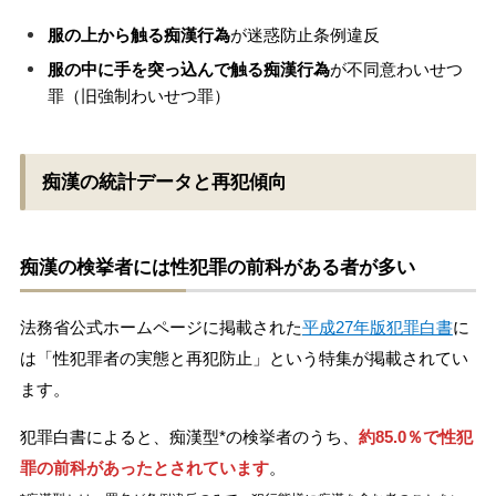
服の上から触る痴漢行為
が迷惑防止条例違反
服の中に手を突っ込んで触る痴漢行為
が不同意わいせつ
罪（旧強制わいせつ罪）
痴漢の統計データと再犯傾向
痴漢の検挙者には性犯罪の前科がある者が多い
法務省公式ホームページに掲載された
平成27年版犯罪白書
に
は「性犯罪者の実態と再犯防止」という特集が掲載されてい
ます。
犯罪白書によると、痴漢型*の検挙者のうち、
約85.0％で性犯
罪の前科があったとされています
。