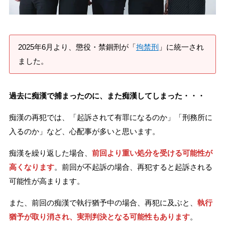
刑事事件を示談で解決したい
2025年6月より、懲役・禁錮刑が「
拘禁刑
」に統一され
アトムについて
知りたい方
ました。
弁護士紹介
過去に痴漢で捕まったのに、また痴漢してしまった・・・
弁護士費用
痴漢の再犯では、「起訴されて有罪になるのか」「刑務所に
入るのか」など、心配事が多いと思います。
アクセス
痴漢を繰り返した場合、
前回より重い処分を受ける可能性が
高くなります
。前回が不起訴の場合、再犯すると起訴される
解決実績
可能性が高まります。
また、前回の痴漢で執行猶予中の場合、再犯に及ぶと、
執行
ご依頼者からのお手紙
猶予が取り消され、実刑判決となる可能性もあります
。