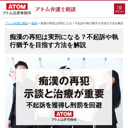
Skip
to
アトム弁護士相談
»
痴漢
»
痴漢の再犯は実刑になる？不起訴や執行猶予を目指す方法を解説
content
痴漢の再犯は実刑になる？不起訴や執
行猶予を目指す方法を解説
ホームに戻る
刑事事件
でお困りの方
刑事事件の無料相談
接見・面会を弁護士に依頼