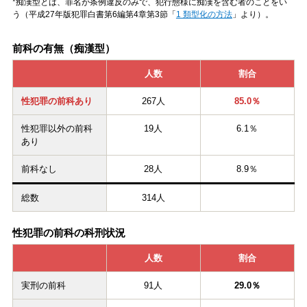
*痴漢型とは、罪名が条例違反のみで、犯行態様に痴漢を含む者のことをい
う（平成27年版犯罪白書第6編第4章第3節「
1 類型化の方法
」より）。
前科の有無（痴漢型）
人数
割合
性犯罪の前科あり
267人
85.0％
性犯罪以外の前科
19人
6.1％
あり
前科なし
28人
8.9％
総数
314人
性犯罪の前科の科刑状況
人数
割合
実刑の前科
91人
29.0％