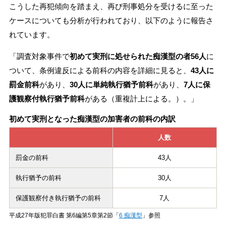
こうした再犯傾向を踏まえ、再び刑事処分を受けるに至った
ケースについても分析が行われており、以下のように報告さ
れています。
「調査対象事件で
初めて実刑に処せられた痴漢型の者56人
に
ついて、条例違反による前科の内容を詳細に見ると、
43人に
罰金前科
があり、
30人に単純執行猶予前科
があり、
7人に保
護観察付執行猶予前科
がある（重複計上による。）。」
初めて実刑となった痴漢型の加害者の前科の内訳
人数
罰金の前科
43人
執行猶予の前科
30人
保護観察付き執行猶予の前科
7人
平成27年版犯罪白書 第6編第5章第2節「
6 痴漢型
」参照