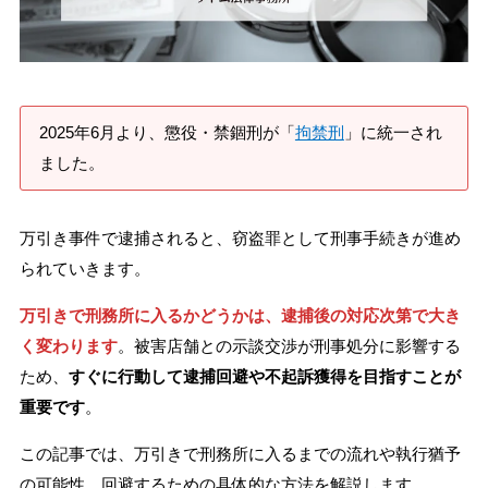
刑事事件を示談で解決したい
アトムについて
知りたい方
2025年6月より、懲役・禁錮刑が「
拘禁刑
」に統一され
ました。
弁護士紹介
万引き事件で逮捕されると、窃盗罪として刑事手続きが進め
弁護士費用
られていきます。
万引きで刑務所に入るかどうかは、逮捕後の対応次第で大き
アクセス
く変わります
。被害店舗との示談交渉が刑事処分に影響する
ため、
すぐに行動して逮捕回避や不起訴獲得を目指すことが
解決実績
重要です
。
この記事では、万引きで刑務所に入るまでの流れや執行猶予
ご依頼者からのお手紙
の可能性、回避するための具体的な方法を解説します。