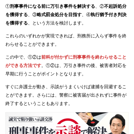
①
刑事事件になる前に万引き事件を解決する
、②
不起訴処分
を獲得する
、③
略式罰金処分を目指す
、④
執行猶予付き判決
を獲得する
、という方法を検討します。
これらのいずれかが実現できれば、刑務所に入らず事件を終
わらせることができます。
この中で、①②は
前科が付かずに刑事事件を終わらせること
ができる方法です
。①②は、万引き事件の後、被害者対応を
早期に行うことがポイントとなります。
すぐに弁護士が動き、示談がうまくいけば逮捕を回避するこ
とができます。さらには、警察に被害届が出されずに事件が
終了するということもあります。