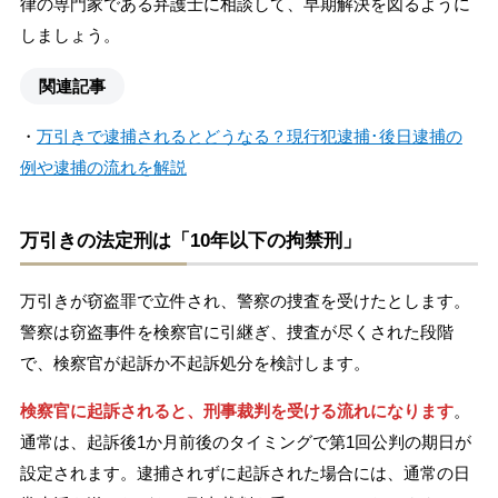
律の専門家である弁護士に相談して、早期解決を図るように
しましょう。
関連記事
・
万引きで逮捕されるとどうなる？現行犯逮捕･後日逮捕の
例や逮捕の流れを解説
万引きの法定刑は「10年以下の拘禁刑」
万引きが窃盗罪で立件され、警察の捜査を受けたとします。
警察は窃盗事件を検察官に引継ぎ、捜査が尽くされた段階
で、検察官が起訴か不起訴処分を検討します。
検察官に起訴されると、刑事裁判を受ける流れになります
。
通常は、起訴後1か月前後のタイミングで第1回公判の期日が
設定されます。逮捕されずに起訴された場合には、通常の日