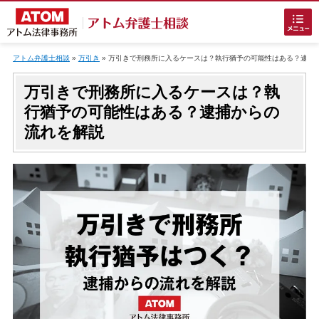
Skip
to
アトム弁護士相談
»
万引き
»
万引きで刑務所に入るケースは？執行猶予の可能性はある？逮捕
content
万引きで刑務所に入るケースは？執
行猶予の可能性はある？逮捕からの
流れを解説
ホームに戻る
刑事事件
でお困りの方
刑事事件の無料相談
接見・面会を弁護士に依頼