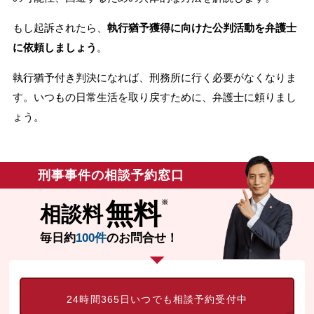
無料相談の口コミ評判
もし起訴されたら、
執行猶予獲得に向けた公判活動を弁護士
に依頼しましょう
。
刑事事件について
知りたい方
執行猶予付き判決になれば、刑務所に行く必要がなくなりま
す。いつもの日常生活を取り戻すために、弁護士に頼りまし
刑事事件データベース
ょう。
刑事事件の相談予約窓口
無料
相談料
毎日約
100件
のお問合せ！
24時間365日いつでも相談予約受付中