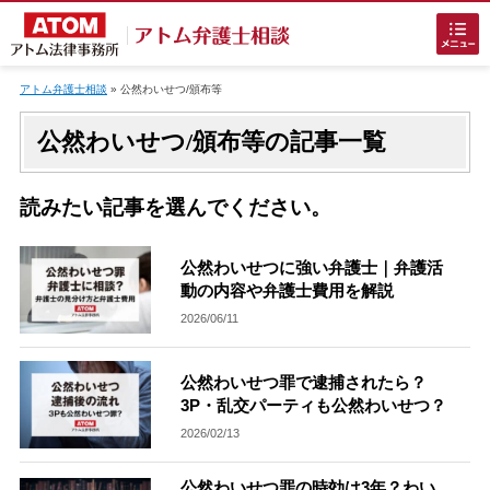
Skip
to
アトム弁護士相談
»
公然わいせつ/頒布等
content
公然わいせつ/頒布等の記事一覧
読みたい記事を選んでください。
ホームに戻る
公然わいせつに強い弁護士｜弁護活
動の内容や弁護士費用を解説
2026/06/11
刑事事件
でお困りの方
公然わいせつ罪で逮捕されたら？
刑事事件の無料相談
3P・乱交パーティも公然わいせつ？
2026/02/13
接見・面会を弁護士に依頼
公然わいせつ罪の時効は3年？わい