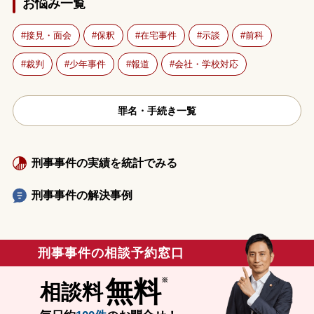
お悩み一覧
接見・面会
保釈
在宅事件
示談
前科
裁判
少年事件
報道
会社・学校対応
罪名・手続き一覧
刑事事件の実績を統計でみる
刑事事件の解決事例
刑事事件の相談予約窓口
無料
相談料