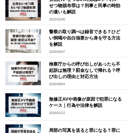
せつ物頒布罪は？刑事と民事の時効
の違いも解説
刑事事件を示談で解決したい
2025/02/06
警察の取り調べは録音できる？ひど
アトムについて
知りたい方
い恫喝や自白強要から身を守る方法
を解説
弁護士紹介
2026/04/07
検察庁からの呼び出しがあったら不
弁護士費用
起訴は無理？罰金なしで帰れる？呼
び出しの理由と対応方法
2026/08/04
アクセス
無修正AVや画像が原因で犯罪になる
ケース｜行為や法律を解説
解決実績
2026/02/12
ご依頼者からのお手紙
局部の写真を送ると罪になる？罪に