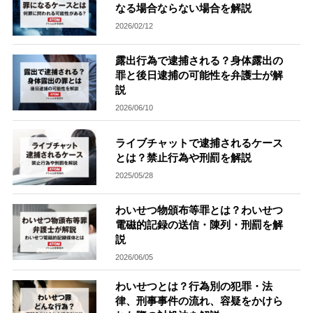
なる場合ならない場合を解説
無料相談の口コミ評判
2026/02/12
露出行為で逮捕される？身体露出の
刑事事件について
罪と後日逮捕の可能性を弁護士が解
知りたい方
説
刑事事件データベース
2026/06/10
ライブチャットで逮捕されるケース
とは？禁止行為や刑罰を解説
2025/05/28
わいせつ物頒布等罪とは？わいせつ
電磁的記録の送信・陳列・刑罰を解
説
2026/06/05
わいせつとは？行為別の犯罪・法
律、刑事事件の流れ、容疑をかけら