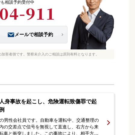
つでも相談予約受付中
メールで相談予約
の加害者側です。警察未介入のご相談は原則有料となります。
人身事故を起こし、危険運転致傷罪で起
例
代の男性会社員です。自動車を運転中、交通整理の
内の交差点で信号を無視して直進し、右方から来
転車と衝突しました。この事故により、相手方運