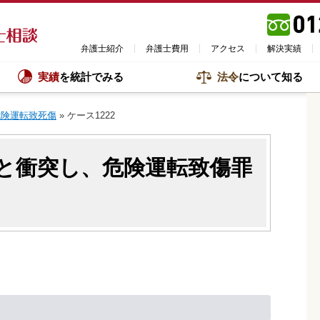
弁護士紹介
弁護士費用
アクセス
解決実績
実績
を統計でみる
法令
について知る
危険運転致死傷
»
ケース1222
と衝突し、危険運転致傷罪