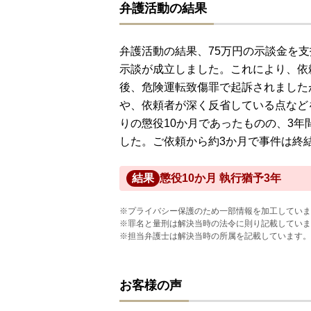
弁護活動の結果
弁護活動の結果、75万円の示談金を
示談が成立しました。これにより、依
後、危険運転致傷罪で起訴されました
や、依頼者が深く反省している点など
りの懲役10か月であったものの、3
した。ご依頼から約3か月で事件は終
結果
懲役10か月 執行猶予3年
※プライバシー保護のため一部情報を加工していま
※罪名と量刑は解決当時の法令に則り記載していま
※担当弁護士は解決当時の所属を記載しています。
お客様の声