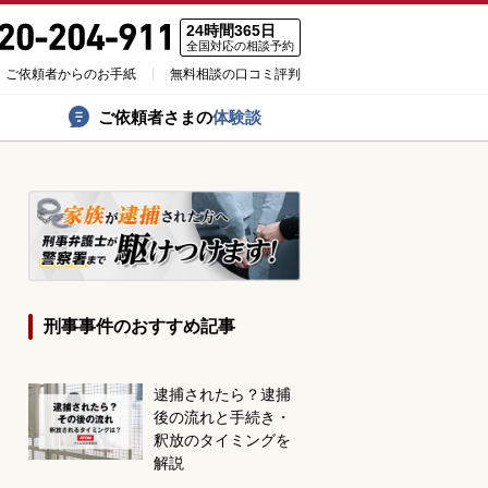
24時間365日
全国対応の相談予約
ご依頼者からのお手紙
無料相談の口コミ評判
ご依頼者さまの
体験談
刑事事件のおすすめ記事
逮捕されたら？逮捕
後の流れと手続き・
釈放のタイミングを
解説