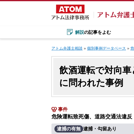
Skip
to
content
解説
の記事をよむ
アトム弁護士相談
»
個別事例データベース
»
飲酒運転で対向車
に問われた事例
事件
危険運転致死傷、道路交通法違反
逮捕の有無
逮捕・勾留あり