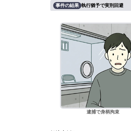
事件の結果
執行猶予で実刑回避
逮捕で身柄拘束