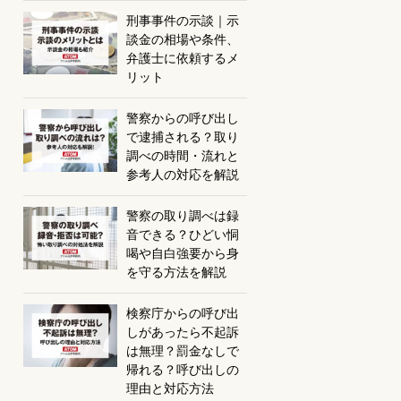
刑事事件の示談｜示
談金の相場や条件、
弁護士に依頼するメ
リット
警察からの呼び出し
で逮捕される？取り
調べの時間・流れと
参考人の対応を解説
警察の取り調べは録
音できる？ひどい恫
喝や自白強要から身
を守る方法を解説
検察庁からの呼び出
しがあったら不起訴
は無理？罰金なしで
帰れる？呼び出しの
理由と対応方法