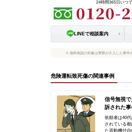
24時間365日い
LINEで相談案内
※ 無料相談の対象は警察が介入した事件
危険運転致死傷の関連事例
信号無視で
訴された事
依頼者は40
されている都
た原動機付自