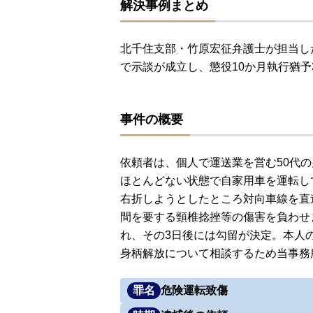
解決事例まとめ
北千住支部・竹原宏征弁護士が担当し
で示談が成立し、懲役10か月執行猶予
事件の概要
依頼者は、個人で運送業を営む50代
ほとんどない状態で自家用車を運転し
右折しようとしたところ対向車線を直
間を要する頸椎捻挫等の傷害を負わせ
れ、その3日後には勾留が決定。本人
身柄解放について相談するため当事務
罪名
危険運転致傷