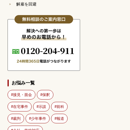
解雇を回避
お悩み一覧
接見・面会
保釈
在宅事件
示談
前科
裁判
少年事件
報道