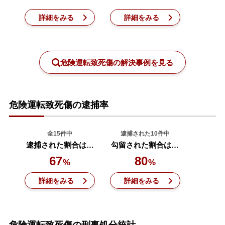
詳細をみる
詳細をみる
刑事事件を示談で解決したい
アトムについて
知りたい方
危険運転致死傷の解決事例を見る
弁護士紹介
危険運転致死傷の逮捕率
弁護士費用
全15件中
逮捕された10件中
逮捕された割合は…
勾留された割合は…
アクセス
67
80
%
%
解決実績
詳細をみる
詳細をみる
ご依頼者からのお手紙