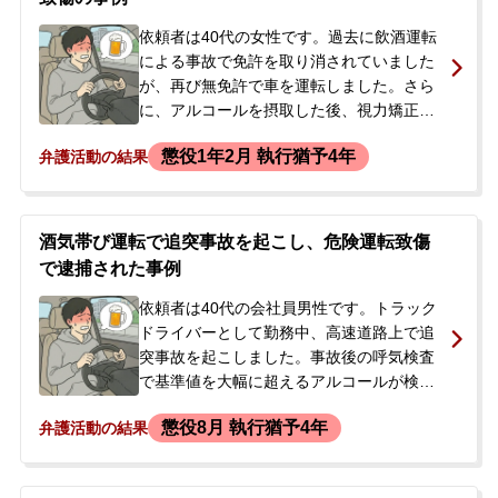
と当事務所へご相談に来られました。
依頼者は40代の女性です。過去に飲酒運転
による事故で免許を取り消されていました
が、再び無免許で車を運転しました。さら
に、アルコールを摂取した後、視力矯正に
必要な眼鏡もかけない状態で運転し、前方
懲役1年2月 執行猶予4年
弁護活動の結果
を走る車に衝突する事故を起こしました。
この事故により、相手の運転手は通院加療2
週間を要する怪我を負いました。<br /> 事
故後、依頼者は危険運転致傷罪の容疑で逮
酒気帯び運転で追突事故を起こし、危険運転致傷
捕され、20日間勾留されました。釈放され
で逮捕された事例
たものの、在宅で捜査が継続され、起訴さ
れる見込みでした。免許取消後の再犯であ
依頼者は40代の会社員男性です。トラック
り、実刑判決の可能性も高い状況であった
ドライバーとして勤務中、高速道路上で追
ため、被害者への対応や刑事処分を少しで
突事故を起こしました。事故後の呼気検査
も軽くしたいと考え、当事務所へ相談に来
で基準値を大幅に超えるアルコールが検出
られました。
されたため、酒気帯び運転が発覚。被害者
懲役8月 執行猶予4年
弁護活動の結果
は病院に搬送されましたが、怪我は軽傷で
した。依頼者は、前日夜の飲酒によるアル
コールが残っている認識はなかったと主張