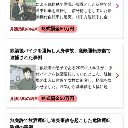
による低血糖で意識が朦朧とした状態で普
通乗用車を運転し、信号待ちをしていた原
動機付自転車に追突。相手方運転手に全治
約9日間の傷害を負わせてしまいました。事
略式罰金50万円
弁護活動の結果
故後、警察から呼び出しを受けたため、刑
事処分への不安から当事務所へ相談に来ら
れました。当初、より重い危険運転致傷罪
での立件も懸念される状況でした。民事の
飲酒後バイクを運転し人身事故、危険運転致傷で
損害賠償については保険会社が対応済みで
逮捕された事例
したが、刑事処分の軽減を目的とした示談
はなされていませんでした。
ご依頼者の息子である20代の大学生が、原
付バイクを飲酒運転していたところ、駐輪
場の出入口付近で女性に衝突し、怪我を負
わせました。呼気から基準値を大幅に超え
るアルコールが検出されたため、危険運転
略式罰金50万円
弁護活動の結果
致傷の容疑で現行犯逮捕されましたが、翌
日には釈放され在宅捜査となりました。ご
本人は任意保険に未加入でした。逮捕され
たことや将来の就職への影響を懸念したご
無免許で飲酒運転し追突事故を起こした危険運転
両親が、前科を付けずに事件を解決したい
致傷の事例