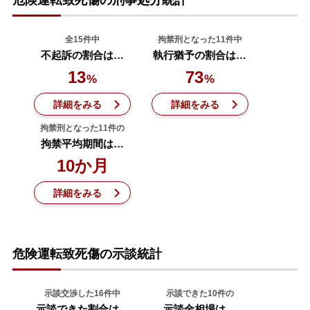
危険運転致死傷の刑事処分統計
無料相談の口コミ評判
全15件中
拘禁刑となった11件中
不起訴の割合は…
執行猶予の割合は…
刑事事件について
13
73
知りたい方
%
%
詳細をみる
詳細をみる
刑事事件データベース
拘禁刑となった11件の
拘禁平均期間は…
10か月
詳細をみる
危険運転致死傷の示談統計
示談交渉した16件中
示談できた10件の
示談できた割合は…
示談金相場は…