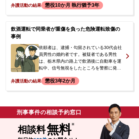
懲役10か月 執行猶予3年
弁護活動の結果
ようとしましたが、周囲に引き留められま
した。その後、現場に駆け付けた警察官に
よって逮捕されましたが、取り調べの翌日
には釈放され、在宅事件として捜査が継続
飲酒運転で同乗者が重傷を負った危険運転致傷の
されることになりました。後日、警察から
事例
再度呼び出しを受けたため、今後の刑事手
続きや被害者への対応に大きな不安を感じ
依頼者は、逮捕・勾留されている30代会社
たご家族が、減刑の可能性などについて相
員男性の婚約者です。被疑者である男性
談するために当事務所へ来所されました。
は、栃木県内の路上で飲酒後に自動車を運
転中、信号無視をしたところを警察に発見
され、追跡から逃れようと時速110kmを超
懲役3年2か月
弁護活動の結果
える速度で走行しました。その結果、縁石
に衝突して車両を横転させ、同乗していた
友人に全治約6か月の重傷を負わせました。
呼気からは基準値を超えるアルコールが検
出され、酒気帯び運転及び危険運転致傷の
刑事事件の相談予約窓口
疑いで現行犯逮捕されました。被疑者には
約9年前に飲酒による死亡事故で懲役5年の
無料
相談料
実刑判決を受けた前科があり、出所から約4
年半後の再犯でした。当初は国選弁護人が