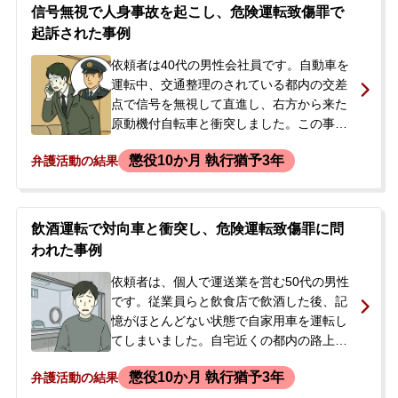
していましたが、危険運転致傷罪の容疑で
信号無視で人身事故を起こし、危険運転致傷罪で
現行犯逮捕されました。逮捕当日、依頼者
起訴された事例
の勤務先の顧問弁護士から当事務所に連絡
があり、会社の社長から正式に初回接見の
依頼者は40代の男性会社員です。自動車を
ご依頼を受けました。
運転中、交通整理のされている都内の交差
点で信号を無視して直進し、右方から来た
原動機付自転車と衝突しました。この事故
により、相手方運転手は全治約2週間の頸椎
懲役10か月 執行猶予3年
弁護活動の結果
捻挫、腰部打撲などの傷害を負いました。
事故後、依頼者はその場で警察を呼ぶなど
適切に対応し、任意保険会社によって被害
者との示談は成立していました。しかし後
飲酒運転で対向車と衝突し、危険運転致傷罪に問
日、危険運転致傷罪で在宅のまま起訴さ
われた事例
れ、裁判所から起訴状が届きました。初め
ての裁判に強い不安を感じ、今後の対応に
依頼者は、個人で運送業を営む50代の男性
ついて相談したいと、当事務所に来所され
です。従業員らと飲食店で飲酒した後、記
ました。
憶がほとんどない状態で自家用車を運転し
てしまいました。自宅近くの都内の路上を
走行中、右折しようとしたところ対向車線
懲役10か月 執行猶予3年
弁護活動の結果
を直進してきた車と衝突し、相手方運転手