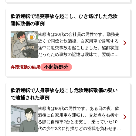
に加療約16日間を要する頸椎捻挫等の傷害
を負わせました。依頼者は事故を起こした
日の深夜に逮捕され、その3日後には勾留が
飲酒運転で追突事故を起こし、ひき逃げした危険
決定。本人の身柄が拘束されている中、ご
運転致傷の事例
家族が今後の見通しや身柄解放について相
談するため当事務所に来所され、ご依頼に
依頼者は30代の会社員の男性です。勤務先
至りました。
近くで同僚と飲酒後、自家用車で帰宅する
途中に追突事故を起こしました。酩酊状態
だったため事故の記憶は曖昧で、翌朝に自
分の車のへこみを見て警察に連絡し、事故
不起訴処分
弁護活動の結果
が発覚しました。事故の対応をせず現場を
離れたとして、ひき逃げ（道路交通法違
反）と過失運転致傷の容疑で警察の捜査が
開始されました。依頼者は今後の刑事手続
飲酒運転で人身事故を起こし危険運転致傷の疑い
の流れや、刑事処分を回避するための活動
で逮捕された事例
について相談するため、弁護士に依頼しま
した。
依頼者は60代の男性です。ある日の夜、飲
酒後に自家用車を運転し、交差点を右折す
る際に自転車2台と衝突し、乗っていた10
代の少年2名に打撲などの怪我を負わせまし
た。事故直後、依頼者は一度その場を離れ