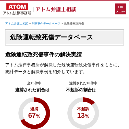
Skip
to
アトム弁護士相談
»
刑事事件データベース
»
危険運転致死傷
content
危険運転致死傷データベース
危険運転致死傷事件の解決実績
アトム法律事務所が解決した危険運転致死傷事件をもとに、
ホームに戻る
統計データと解決事例を紹介しています。
全15件中
逮捕された10件中
逮捕された割合は…
不起訴の割合は…
刑事事件
でお困りの方
刑事事件の無料相談
逮捕
不起訴
67
13
%
%
接見・面会を弁護士に依頼