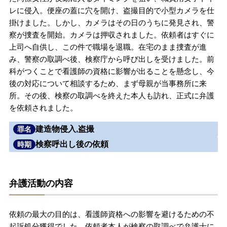
レに侵入。便座の蓋に穴を開け、盗撮目的で小型カメラを仕
無料相談の口コミ評判
掛けました。しかし、カメラはその日のうちに発見され、警
察が捜査を開始。カメラは押収されました。依頼者はすぐに
上司へ自供し、この件で職場を退職。在宅のまま捜査が進
刑事事件について
知りたい方
み、警察の取調べ後、検察庁から呼び出しを受けました。前
科がつくことで看護師の資格に影響が出ることを懸念し、今
刑事事件データベース
後の対応について相談するため、まず母親が当事務所に来
所。その後、検察の取調べを終えた本人も訪れ、正式に弁護
を依頼されました。
建造物侵入,盗撮
罪名
検察呼出し後の依頼
時期
弁護活動の内容
依頼の最大の目的は、看護師資格への影響を避けるための不
起訴処分獲得でした。依頼者本人が検察の取調べで弁護士に