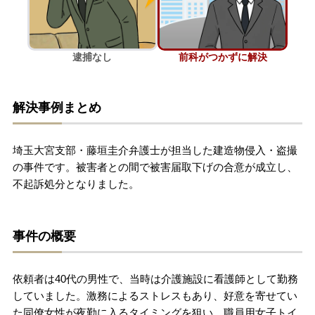
刑事事件を示談で解決したい
逮捕なし
前科がつかずに解決
アトムについて
知りたい方
解決事例まとめ
弁護士紹介
埼玉大宮支部・藤垣圭介弁護士が担当した建造物侵入・盗撮
弁護士費用
の事件です。被害者との間で被害届取下げの合意が成立し、
不起訴処分となりました。
アクセス
事件の概要
解決実績
依頼者は40代の男性で、当時は介護施設に看護師として勤務
ご依頼者からのお手紙
していました。激務によるストレスもあり、好意を寄せてい
た同僚女性が夜勤に入るタイミングを狙い、職員用女子トイ