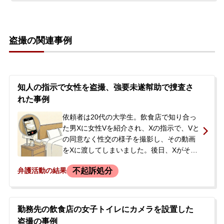
居侵入と窃盗未遂の容疑で逮捕されまし
た。<br /> 依頼者には下着を盗んだ同種の
前歴（不起訴処分）があり、今回の逮捕に
盗撮の関連事例
伴う家宅捜索では、自宅から多数の下着が
押収されるなど、余罪の追及も懸念される
状況でした。逮捕の連絡を受けたご両親
が、以前の事件を担当した弁護士に連絡し
たところ、当事務所を紹介され、ご相談・
知人の指示で女性を盗撮、強要未遂幇助で捜査さ
ご依頼に至りました。
れた事例
依頼者は20代の大学生。飲食店で知り合っ
た男Xに女性Vを紹介され、Xの指示で、Vと
の同意なく性交の様子を撮影し、その動画
をXに渡してしまいました。後日、Xがその
動画を使ってVを脅したため、Vが警察に相
不起訴処分
弁護活動の結果
談。依頼者は強要未遂の幇助と盗撮（迷惑
防止条例違反）の疑いで、警察から2度にわ
たり事情聴取を受けました。大学に知られ
ることなく解決したいとの思いから、今後
勤務先の飲食店の女子トイレにカメラを設置した
の対応に不安を感じ、ご両親とともに相談
盗撮の事例