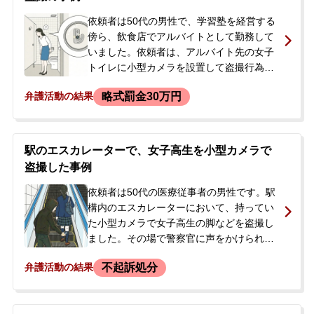
に来られました。
依頼者は50代の男性で、学習塾を経営する
傍ら、飲食店でアルバイトとして勤務して
いました。依頼者は、アルバイト先の女子
トイレに小型カメラを設置して盗撮行為を
行いました。過去にも約1年間にわたり、同
略式罰金30万円
弁護活動の結果
様の行為を10回ほど繰り返していたとのこ
とです。<br /> 事件当日、トイレの利用者
がカメラを発見し、店員が警察に通報。駆
け付けた警察官から、清掃担当であった依
駅のエスカレーターで、女子高生を小型カメラで
頼者も事情を聞かれましたが、その際は咄
盗撮した事例
嗟に知らないと答え、関与を否定しまし
た。<br /> しかし、警察がカメラを押収し
依頼者は50代の医療従事者の男性です。駅
たため、自身の指紋などから犯行が特定さ
構内のエスカレーターにおいて、持ってい
れるのは時間の問題だと考え、強い不安を
た小型カメラで女子高生の脚などを盗撮し
覚えました。逮捕されることへの恐怖を感
ました。その場で警察官に声をかけられ、
じ、事件発覚の2日後に当事務所へ相談に来
カメラを没収されました。カメラのSDカー
不起訴処分
弁護活動の結果
られました。
ドには多数の余罪データが保存されていま
した。後日、警察から呼び出しを受けて調
書を作成され、送致予定と告げられまし