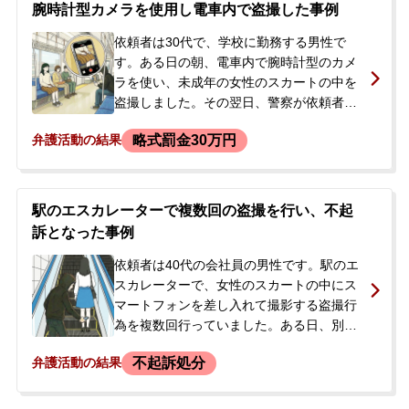
た。依頼者には過去に同種の犯罪で起訴猶
腕時計型カメラを使用し電車内で盗撮した事例
予処分となった前歴があり、今回の事件で
医師免許に影響が出ることを強く懸念し、
依頼者は30代で、学校に勤務する男性で
当事務所へ相談されました。
す。ある日の朝、電車内で腕時計型のカメ
ラを使い、未成年の女性のスカートの中を
盗撮しました。その翌日、警察が依頼者の
自宅を家宅捜索し、パソコンなどを押収。
略式罰金30万円
弁護活動の結果
押収されたパソコンからは、本件の動画の
ほか、過去に勤務先の学校内で盗撮した動
画や、インターネットでダウンロードした
児童ポルノのデータも見つかりました。後
駅のエスカレーターで複数回の盗撮を行い、不起
日、警察から署へ来るよう連絡を受けた依
訴となった事例
頼者は、今後の見通しや余罪の扱いに大き
な不安を抱き、当事務所へ相談に来られま
依頼者は40代の会社員の男性です。駅のエ
した。
スカレーターで、女性のスカートの中にス
マートフォンを差し入れて撮影する盗撮行
為を複数回行っていました。ある日、別の
女性のあとをつけていたところ、警戒中の
不起訴処分
弁護活動の結果
警察官に声をかけられ、警察署に任意同行
の上で事情聴取を受けました。スマートフ
ォンが押収され、内部のデータから過去の