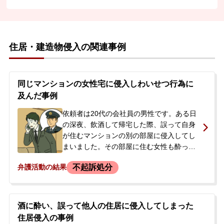
住居・建造物侵入の関連事例
同じマンションの女性宅に侵入しわいせつ行為に
及んだ事例
依頼者は20代の会社員の男性です。ある日
の深夜、飲酒して帰宅した際、誤って自身
が住むマンションの別の部屋に侵入してし
まいました。その部屋に住む女性も酔って
いたため、当初は普通に会話をしていまし
不起訴処分
弁護活動の結果
たが、面識がないことに気づかれ、依頼者
は慌てて自室に戻りました。翌日、マンシ
ョンの下で警察官らしき人物を見かけまし
たが、特に声をかけられることはありませ
酒に酔い、誤って他人の住居に侵入してしまった
んでした。依頼者に前科・前歴はなく、こ
住居侵入の事例
のまま警察沙汰になることを不安に感じ、