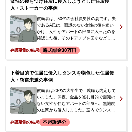
女性の後をつけ住居に侵入しようとした住居侵
ら「前科を避けたい」とのことでお電話に
入・ストーカーの事例
てご相談があり、弁護士が警察署へ初回接
見に向かい、そのままご依頼いただくこと
依頼者は、50代の会社員男性の妻です。夫
になりました。
であるA氏は、面識のない女性の後を追い
かけ、女性がアパートの部屋に入ったのを
確認した後、そのドアノブを回すなどしま
した。事件から約8か月後、突然警察官が自
略式罰金30万円
弁護活動の結果
宅を訪れ家宅捜索が行われ、A氏は住居侵
入の容疑で逮捕されました。A氏本人は、
犯行時の記憶が曖昧であったものの、警察
から防犯カメラの内容を聞き、自身の行為
下着目的で住居に侵入しタンスを物色した住居侵
を認めました。逮捕の連絡を受けた妻が、
入・窃盗未遂の事例
早急な示談と不起訴処分を求め、当事務所
に相談・依頼されました。
依頼者は20代の大学生で、就職も内定して
いました。深夜、金品を盗む目的で面識の
ない女性が住むアパートの部屋へ、無施錠
の玄関から侵入しました。室内でタンスを
物色していたところ、在宅していた家人に
不起訴処分
弁護活動の結果
気づかれたため、何も盗らずにその場を立
ち去りました。しかし、後日特定され、住