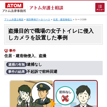
Skip
to
アトム弁護士相談
»
個別事例データベース
»
住居・建造物侵入
»
ケース339
content
盗撮目的で職場の女子トイレに侵入
しカメラを設置した事例
事件
住居・建造物侵入、盗撮
ホームに戻る
逮捕なし
逮捕の有無
不起訴で前科回避
事件の結果
刑事事件
でお困りの方
刑事事件の無料相談
接見・面会を弁護士に依頼