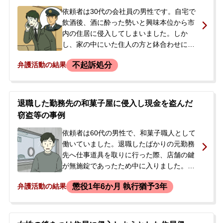
自首や被害者との示談を検討するため、当
依頼者は30代の会社員の男性です。自宅で
事務所へ相談に来られました。
飲酒後、酒に酔った勢いと興味本位から市
内の住居に侵入してしまいました。しか
し、家の中にいた住人の方と鉢合わせにな
り、驚いてその場から逃走しました。その
不起訴処分
弁護活動の結果
後、現場に警察官が臨場しているのを目撃
し、自宅マンションの防犯カメラ映像など
から自身が特定されるのは時間の問題だと
考え、強い不安を覚えました。事件化を回
退職した勤務先の和菓子屋に侵入し現金を盗んだ
避し、示談にできないかと考え、当事務所
窃盗等の事例
へ相談に来られました。
依頼者は60代の男性で、和菓子職人として
働いていました。退職したばかりの元勤務
先へ仕事道具を取りに行った際、店舗の鍵
が無施錠であったため中に入りました。そ
のとき、ふと魔が差してしまい、レジから
懲役1年6か月 執行猶予3年
弁護活動の結果
現金約16万円を盗んでしまいました。事件
から約1か月後、警察が逮捕状を持って自宅
を訪れ、建造物侵入と窃盗の容疑で逮捕さ
れました。逮捕の翌日、当事者のご子息か