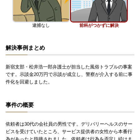
刑事事件を示談で解決したい
逮捕なし
前科がつかずに解決
アトムについて
知りたい方
解決事例まとめ
弁護士紹介
新宿支部・松井浩一郎弁護士が担当した風俗トラブルの事案
弁護士費用
です。示談金20万円で示談が成立し、警察が介入する前に事
件化を回避しました。
アクセス
事件の概要
解決実績
依頼者は30代の会社員の男性です。デリバリーヘルスのサー
ご依頼者からのお手紙
ビスを受けていたところ、サービス提供者の女性から本番行
為があったと指摘されました。依頼者は行為を否定し続けま