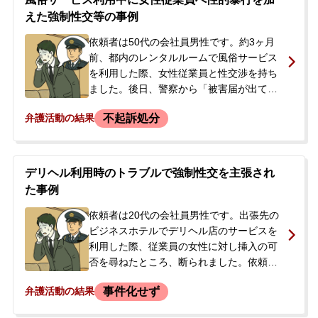
えた強制性交等の事例
依頼者は50代の会社員男性です。約3ヶ月
前、都内のレンタルルームで風俗サービス
を利用した際、女性従業員と性交渉を持ち
ました。後日、警察から「被害届が出てい
る」と連絡があり、強制性交等の容疑で取
不起訴処分
弁護活動の結果
調べを受けました。依頼者は酔っていたこ
ともあり明確な記憶がありませんでした
が、警察からは厳しい追及を受けました。
前科前歴がなく、今後の刑事手続きや処分
デリヘル利用時のトラブルで強制性交を主張され
に強い不安を抱いた依頼者は、取調べ当日
た事例
に当事務所へ相談し、即日弁護を依頼され
ました。
依頼者は20代の会社員男性です。出張先の
ビジネスホテルでデリヘル店のサービスを
利用した際、従業員の女性に対し挿入の可
否を尋ねたところ、断られました。依頼者
は挿入は諦め、謝罪のうえでサービスは穏
事件化せず
弁護活動の結果
便に終了したと認識していました。しか
し、サービス終了直後に男性2名が部屋のド