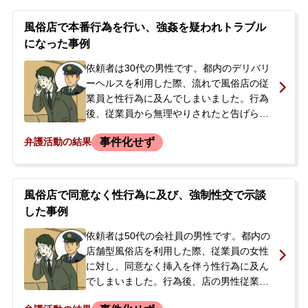
アを強く叩き、ドア越しに強制性交を被疑
する内容を怒鳴られました。依頼者は恐怖
風俗店で本番行為を行い、強姦を疑われトラブル
を感じ、ホテルのスタッフを介して対応し
になった事例
ました。その後、相手方が警察を呼び、事
情聴取を受ける事態となりました。警察に
依頼者は30代の男性です。都内のデリバリ
は挿入していない旨を伝えましたが、民事
ーヘルスを利用した際、流れで風俗店の従
での争いを避けたいとの思いから、示談を
業員と性行為に及んでしまいました。行為
選択しました。後日、相手方の弁護士から
後、従業員から無理やりされたと告げら
示談金として300万円を請求するとの連絡
れ、店のスタッフを呼ばれました。依頼者
事件化せず
弁護活動の結果
があり、金額が異常に高額であるとして、
は店のスタッフに問い詰められ、本番行為
減額交渉を希望し当事務所へ相談に来られ
を認めたため、一緒に警察署へ行きまし
ました。
た。警察官は双方から事情を聴取した上
で、「当事者間で示談するように」と促
風俗店で同意なく性行為に及び、強制性交で示談
し、その日は連絡先を交換して解散となり
した事例
ました。後日、店から請求が来ることにな
っており、今後の示談交渉を弁護士に依頼
依頼者は50代の会社員の男性です。都内の
するため、当事務所へご相談に来られまし
店舗型風俗店を利用した際、従業員の女性
た。
に対し、同意なく挿入を伴う性行為に及ん
でしまいました。行為後、店の男性従業員
から本番行為について確認され、事実を認