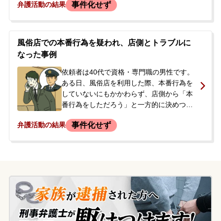
事件化せず
弁護活動の結果
害届を出す」と連絡を受けました。今後の
対応について相談するため当事務所に来所
されました。依頼者に前科・前歴はありま
せんでした。
風俗店での本番行為を疑われ、店側とトラブルに
なった事例
依頼者は40代で資格・専門職の男性です。
ある日、風俗店を利用した際、本番行為を
していないにもかかわらず、店側から「本
番行為をしただろう」と一方的に決めつけ
られ、トラブルになりました。依頼者がこ
事件化せず
弁護活動の結果
れを否定すると店側は警察を呼び、依頼者
は警察署で事情を聴かれる事態となりまし
た。警察からは、刑事事件にはならず民事
の問題であると説明され、当事者間での話
し合いを促されました。しかし、店側は納
得せず「弁護士を立てて告訴も検討する」
と伝えてきました。依頼者は、このトラブ
ルが大事になり、職場や家庭に知られてし
まうことを強く懸念し、今後の対応につい