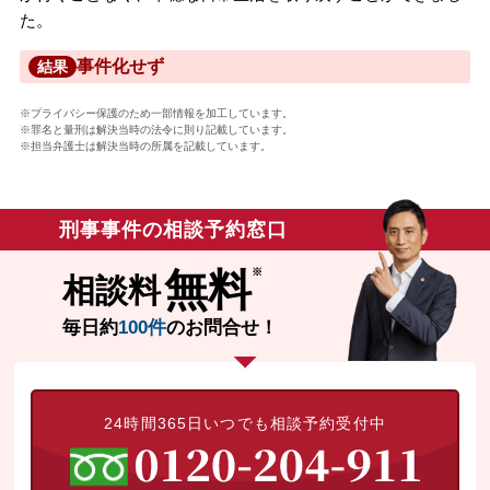
た。
事件化せず
結果
※プライバシー保護のため一部情報を加工しています。
※罪名と量刑は解決当時の法令に則り記載しています。
※担当弁護士は解決当時の所属を記載しています。
刑事事件の相談予約窓口
無料
相談料
毎日約
100件
のお問合せ！
24時間365日いつでも相談予約受付中