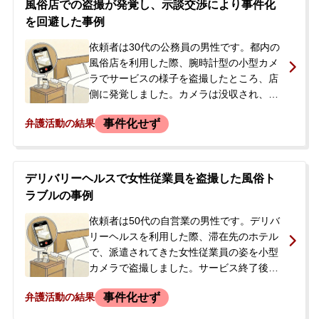
風俗店での盗撮が発覚し、示談交渉により事件化
を回避した事例
依頼者は30代の公務員の男性です。都内の
風俗店を利用した際、腕時計型の小型カメ
ラでサービスの様子を盗撮したところ、店
側に発覚しました。カメラは没収され、店
側からは警察には通報しないが、指定の連
事件化せず
弁護活動の結果
絡先に連絡するよう言われました。依頼者
が連絡したところ、被害女性の彼氏を名乗
る人物から175万円という高額な示談金を
請求されたため、どう対応すべきか困り、
デリバリーヘルスで女性従業員を盗撮した風俗ト
当事務所へ相談に来られました。
ラブルの事例
依頼者は50代の自営業の男性です。デリバ
リーヘルスを利用した際、滞在先のホテル
で、派遣されてきた女性従業員の姿を小型
カメラで盗撮しました。サービス終了後、
店のスタッフに呼び止められ、盗撮の事実
事件化せず
弁護活動の結果
を認めて謝罪しました。その場で誠意とし
て10万円を支払い、撮影に使用したカメラ