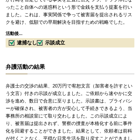
ったこと自体への迷惑料という形で金銭を支払う提案を行い
ました。これは、事実関係で争って被害届を提出されるリス
クを避け、低額での早期解決を目指すための戦略でした。
活動後...
逮捕なし
示談成立
弁護活動の結果
弁護士の交渉の結果、20万円で宥恕文言（加害者を許すとい
う文言）付きの示談が成立しました。ご依頼から速やかに交
渉を進め、数日で合意に至りました。示談書は、プライバシ
ーが確保され、被害者の方が安心して手続きできるよう、当
事務所の相談室にて取り交わしました。この示談成立によ
り、被害届は提出されず、警察の捜査が本格化する前に事件
化を回避することができました。結果として、依頼者は前科
が付くことなく、平穏な日常生活を取り戻すことができまし