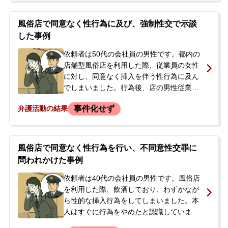
を渡すことで話は収まったと思われまし
た。しかし、翌日になって店から「女性が
風俗店で同意なく性行為に及び、強制性交で示談
警察に訴えると言っている」という趣旨の
した事例
連絡を受け、事態が解決していないことを
知りました。今後どうなるのか強い不安を
依頼者は50代の会社員の男性です。都内の
感じ、当事務所に来所相談されました。相
店舗型風俗店を利用した際、従業員の女性
談の最中にも店から連絡が入るなど緊迫し
に対し、同意なく挿入を伴う性行為に及ん
た状況でしたが、書面を交わして確実に問
でしまいました。行為後、店の男性従業員
題を解決したいとのご希望から、正式にご
から本番行為について確認され、事実を認
事件化せず
弁護活動の結果
依頼いただくことになりました。
めた上で免許証のコピーを渡しました。さ
らに、「本番行為をしたこと、店に迷惑を
かけない」という内容の念書を書き、謝罪
の意を示すためとしてその場で現金2万
風俗店で同意なく性行為を行い、不同意性交罪に
4000円を支払いました。警察沙汰にはなっ
問われかけた事例
ていなかったものの、今後の請求や刑事事
件化を不安に思い、示談による解決を希望
依頼者は40代の会社員の男性です。風俗店
して当事務所へ相談されました。
を利用した際、飲酒しており、わずかなが
ら性的な挿入行為をしてしまいました。本
人はすぐに行為をやめたと認識していまし
たが、後日、店側からメールで「警察に被