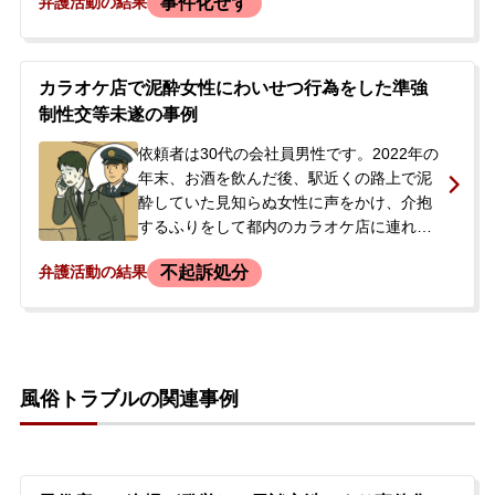
事件化せず
弁護活動の結果
めた上で免許証のコピーを渡しました。さ
らに、「本番行為をしたこと、店に迷惑を
かけない」という内容の念書を書き、謝罪
の意を示すためとしてその場で現金2万
カラオケ店で泥酔女性にわいせつ行為をした準強
4000円を支払いました。警察沙汰にはなっ
制性交等未遂の事例
ていなかったものの、今後の請求や刑事事
件化を不安に思い、示談による解決を希望
依頼者は30代の会社員男性です。2022年の
して当事務所へ相談されました。
年末、お酒を飲んだ後、駅近くの路上で泥
酔していた見知らぬ女性に声をかけ、介抱
するふりをして都内のカラオケ店に連れ込
みました。室内で、眠っている女性の体を
不起訴処分
弁護活動の結果
触ったり、自身の陰部を女性の顔やお尻に
近づけたりするなどの行為に及びました。
後日、女性から被害届が提出され、警察署
から事情聴取のために出頭するよう電話連
絡がありました。依頼者には妻子がおり、
風俗トラブルの関連事例
逮捕されて職や家庭を失うことを強く恐
れ、今後の流れや対応について相談するた
め、出頭当日の朝にご家族と共に当事務所
へ来所されました。