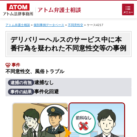
Skip
to
アトム弁護士相談
»
個別事例データベース
»
不同意性交
»
ケース4217
content
デリバリーヘルスのサービス中に本
番行為を疑われた不同意性交等の事例
事件
不同意性交、風俗トラブル
ホームに戻る
逮捕なし
逮捕の有無
事件化回避
事件の結果
刑事事件
でお困りの方
刑事事件の無料相談
接見・面会を弁護士に依頼