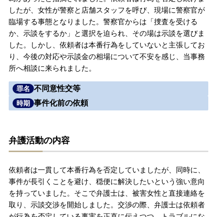
したが、女性が警察と店舗スタッフを呼び、現場に警察官が
無料相談の口コミ評判
臨場する事態となりました。警察官からは「捜査を受ける
か、示談をするか」と選択を迫られ、その場は示談を選びま
した。しかし、依頼者は本番行為をしていないと主張してお
刑事事件について
知りたい方
り、今後の対応や示談金の相場について不安を感じ、当事務
所へ相談に来られました。
刑事事件データベース
不同意性交等
罪名
事件化前の依頼
時期
弁護活動の内容
依頼者は一貫して本番行為を否定していましたが、同時に、
事件が長引くことを避け、穏便に解決したいという強い意向
を持っていました。そこで弁護士は、被害女性と直接連絡を
取り、示談交渉を開始しました。交渉の際、弁護士は依頼者
が行為を否定している事実を正直に伝えつつ、トラブルにな