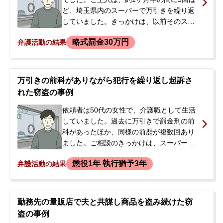
抜けていることが指摘されました。今後、
ど、埼玉県内のスーパーで万引きを繰り返
犯行が発覚する可能性が高いと判断した依
していました。きっかけは、以前そのスー
頼者は、オーナーに事実を打ち明けて示談
パーで購入した商品へのクレーム対応に納
略式罰金30万円
弁護活動の結果
し、刑事事件になることを避けたいと考
得がいかなかったことでした。事件当日
え、弁護士に相談しました。相談時には警
は、まず衣料品店で子供服などを万引き
察は介入しておらず、一括で返済できる資
し、その足でスーパーに向かい、食料品な
金も用意している状況でした。
ど約4,200円相当を万引きしました。店を出
万引きの前科がありながら犯行を繰り返し起訴さ
たところで警備員に取り押さえられ、現行
れた窃盗の事例
犯逮捕されました。警察の取調べに対し、
余罪も含めて全て認めていました。ご主人
依頼者は50代の女性で、介護職として生活
には10年以上前に別の事件での前科があ
していました。過去に万引きで罰金刑の前
り、前職を辞める原因となっていました。
科があったほか、同様の前歴が複数回あり
現在の職場は鉄道会社で社宅に住んでお
ました。ご相談のきっかけは、スーパーや
り、事件が発覚して職を失うことを強く恐
コンビニ等で食料品や日用品の万引きを短
懲役1年 執行猶予3年
弁護活動の結果
れ、勾留の回避を強く希望。逮捕の連絡を
期間に繰り返した複数の窃盗事件です。一
受けた妻から相談があり、弁護士がすぐに
部の事件では検察庁から罰金刑を示唆され
接見に向かいました。
ていましたが、別の事件で警察から出頭要
請を受けたことで、正式な裁判になるので
勤務先の量販店で夫と共謀し商品を盗み続けた窃
はないかと強い不安を抱きました。「刑務
盗の事例
所には行かないでほしい」という母親の言