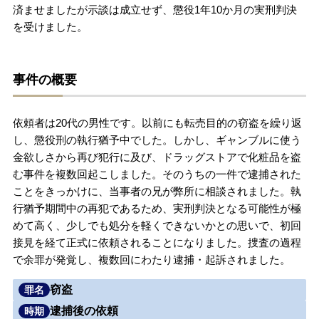
済ませましたが示談は成立せず、懲役1年10か月の実刑判決
を受けました。
刑事事件を示談で解決したい
事件の概要
アトムについて
知りたい方
弁護士紹介
依頼者は20代の男性です。以前にも転売目的の窃盗を繰り返
し、懲役刑の執行猶予中でした。しかし、ギャンブルに使う
金欲しさから再び犯行に及び、ドラッグストアで化粧品を盗
弁護士費用
む事件を複数回起こしました。そのうちの一件で逮捕された
ことをきっかけに、当事者の兄が弊所に相談されました。執
アクセス
行猶予期間中の再犯であるため、実刑判決となる可能性が極
めて高く、少しでも処分を軽くできないかとの思いで、初回
接見を経て正式に依頼されることになりました。捜査の過程
解決実績
で余罪が発覚し、複数回にわたり逮捕・起訴されました。
窃盗
罪名
ご依頼者からのお手紙
逮捕後の依頼
時期