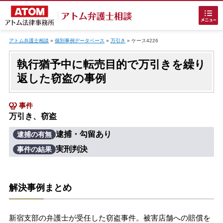
Skip
to
アトム弁護士相談
»
個別事例データベース
»
万引き
»
ケース4226
content
執行猶予中に転売目的で万引きを繰り
返した窃盗の事例
事件
万引き、窃盗
ホームに戻る
逮捕・勾留あり
逮捕の有無
実刑判決
事件の結果
刑事事件
でお困りの方
刑事事件の無料相談
解決事例まとめ
接見・面会を弁護士に依頼
新宿支部の弁護士が受任した窃盗事件。被害店舗への賠償を