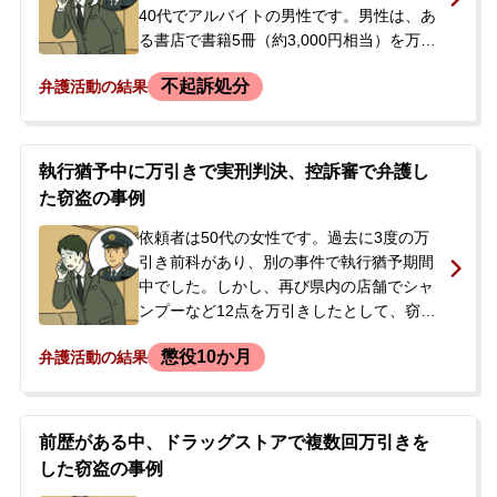
したが、弁護士との接見を経て事実を認め
40代でアルバイトの男性です。男性は、あ
る方針に転換しました。
る書店で書籍5冊（約3,000円相当）を万引
きしたところを警備員に見つかり、警察署
不起訴処分
弁護活動の結果
で取り調べを受けました。逮捕はされず在
宅事件として捜査が進められました。男性
には発達障害があり、数年前にも万引きで
逮捕され、弁護士に依頼して不起訴になっ
執行猶予中に万引きで実刑判決、控訴審で弁護し
た前歴がありました。ご家族は今回も不起
た窃盗の事例
訴処分にしたいと強く希望されており、警
察から再度呼び出しがあったタイミング
依頼者は50代の女性です。過去に3度の万
で、当事務所にご依頼されました。
引き前科があり、別の事件で執行猶予期間
中でした。しかし、再び県内の店舗でシャ
ンプーなど12点を万引きしたとして、窃盗
罪で在宅のまま起訴されました。第一審の
懲役10か月
弁護活動の結果
裁判で、検察官から懲役1年6か月を求刑さ
れ、裁判所は懲役10か月の実刑判決を言い
渡しました。依頼者はこの判決を不服と
し、再度執行猶予を得ることを強く希望さ
前歴がある中、ドラッグストアで複数回万引きを
れました。弁護士からは、控訴審で結果を
した窃盗の事例
覆すことは極めて困難であるとの見通しを