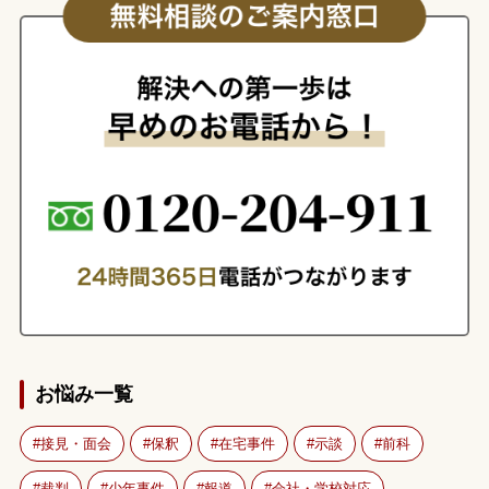
お悩み一覧
接見・面会
保釈
在宅事件
示談
前科
裁判
少年事件
報道
会社・学校対応