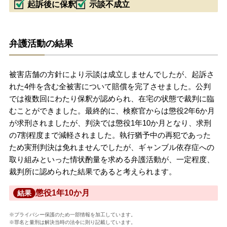
起訴後に保釈
示談不成立
弁護活動の結果
被害店舗の方針により示談は成立しませんでしたが、起訴さ
れた4件を含む全被害について賠償を完了させました。公判
では複数回にわたり保釈が認められ、在宅の状態で裁判に臨
むことができました。最終的に、検察官からは懲役2年6か月
が求刑されましたが、判決では懲役1年10か月となり、求刑
の7割程度まで減軽されました。執行猶予中の再犯であった
ため実刑判決は免れませんでしたが、ギャンブル依存症への
取り組みといった情状酌量を求める弁護活動が、一定程度、
裁判所に認められた結果であると考えられます。
懲役1年10か月
結果
※プライバシー保護のため一部情報を加工しています。
※罪名と量刑は解決当時の法令に則り記載しています。