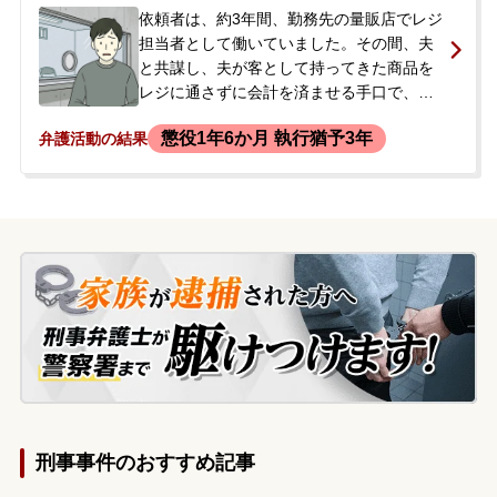
葉もあり、公判を回避したいという強い思
依頼者は、約3年間、勤務先の量販店でレジ
いから、当事務所へ相談に来られました。
担当者として働いていました。その間、夫
と共謀し、夫が客として持ってきた商品を
レジに通さずに会計を済ませる手口で、食
料品や日用品などを繰り返し盗んでいまし
懲役1年6か月 執行猶予3年
弁護活動の結果
た。被害総額は、少なく見積もっても300
万円以上にのぼるとのことでした。ある
日、勤務先に警察官が来て事情聴取を受
け、その後、勤務先から懲戒解雇されまし
た。警察からの再度の呼び出しを控える
中、今後の刑事処分や家族への影響を心配
し、夫と共に当事務所へ相談に来られまし
た。
刑事事件のおすすめ記事