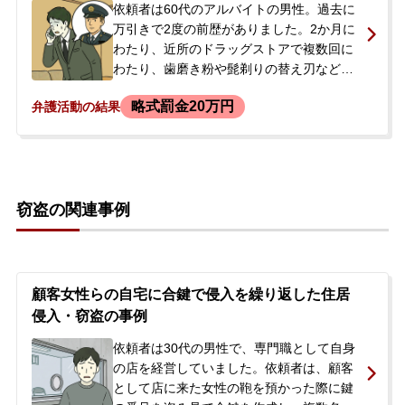
伝えましたが、依頼者の強い意向を受け、
依頼者は60代のアルバイトの男性。過去に
控訴審の弁護を引き受けることになりまし
万引きで2度の前歴がありました。2か月に
た。
わたり、近所のドラッグストアで複数回に
わたり、歯磨き粉や髭剃りの替え刃など合
計19,343円相当を万引きしてしまいまし
略式罰金20万円
弁護活動の結果
た。後日、警察から連絡があり聴取を受け
ましたが、当初は否認。逮捕されることへ
の強い不安を感じ、当事務所へ相談に来ら
れました。
窃盗の関連事例
顧客女性らの自宅に合鍵で侵入を繰り返した住居
侵入・窃盗の事例
依頼者は30代の男性で、専門職として自身
の店を経営していました。依頼者は、顧客
として店に来た女性の鞄を預かった際に鍵