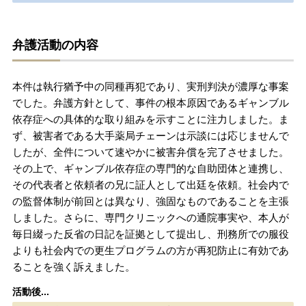
無料相談の口コミ評判
弁護活動の内容
刑事事件について
知りたい方
本件は執行猶予中の同種再犯であり、実刑判決が濃厚な事案
でした。弁護方針として、事件の根本原因であるギャンブル
刑事事件データベース
依存症への具体的な取り組みを示すことに注力しました。ま
ず、被害者である大手薬局チェーンは示談には応じませんで
したが、全件について速やかに被害弁償を完了させました。
その上で、ギャンブル依存症の専門的な自助団体と連携し、
その代表者と依頼者の兄に証人として出廷を依頼。社会内で
の監督体制が前回とは異なり、強固なものであることを主張
しました。さらに、専門クリニックへの通院事実や、本人が
毎日綴った反省の日記を証拠として提出し、刑務所での服役
よりも社会内での更生プログラムの方が再犯防止に有効であ
ることを強く訴えました。
活動後...