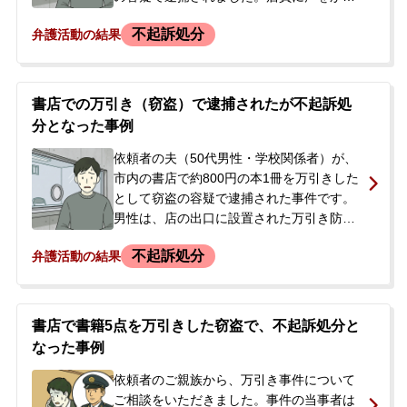
られた際にパニックになって逃走したた
不起訴処分
弁護活動の結果
め、逮捕に至ったとのことです。警察から
連絡を受けたご両親が本人の早期の身柄解
放を強く願い、当事務所にご相談されまし
た。本人には前科前歴はなく、うつ病での
書店での万引き（窃盗）で逮捕されたが不起訴処
通院歴がある可能性も示唆されていまし
分となった事例
た。
依頼者の夫（50代男性・学校関係者）が、
市内の書店で約800円の本1冊を万引きした
として窃盗の容疑で逮捕された事件です。
男性は、店の出口に設置された万引き防止
センサーが作動したことで取り押さえられ
不起訴処分
弁護活動の結果
ました。男性には約2年前に同様の万引き事
件で不起訴処分となった前歴があり、診療
内科への通院歴もありました。<br /> 逮捕
の連絡を受けた妻から、当事務所へご相談
書店で書籍5点を万引きした窃盗で、不起訴処分と
がありました。妻は以前、夫の別の窃盗事
なった事例
件で当事務所に相談した経験があり、今回
も同じ弁護士への依頼を強く希望されまし
依頼者のご親族から、万引き事件について
た。逮捕当初、男性は容疑を否認していま
ご相談をいただきました。事件の当事者は