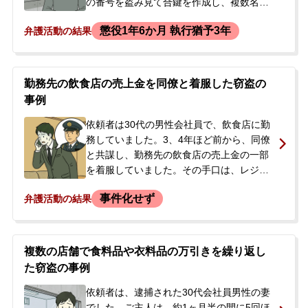
の番号を盗み見て合鍵を作成し、複数名の
女性の自宅に侵入することを繰り返してい
懲役1年6か月 執行猶予3年
弁護活動の結果
ました。侵入した部屋では、下着などを用
いて自慰行為に及んだり、複数回にわたり
総額十数万円の金銭を盗んだりしていまし
た。ある日、いつものように侵入したとこ
勤務先の飲食店の売上金を同僚と着服した窃盗の
ろ、帰宅した被害者と鉢合わせになり、そ
事例
の場から逃走しました。後日、この件で警
察による家宅捜索が行われ、依頼者は住居
依頼者は30代の男性会社員で、飲食店に勤
侵入の容疑で逮捕されました。逮捕の知ら
務していました。3、4年ほど前から、同僚
せを受けたご家族が、当事務所に初回接見
と共謀し、勤務先の飲食店の売上金の一部
を依頼され、弁護活動が開始されました。
を着服していました。その手口は、レジ締
め後に本来の伝票を破棄し、売上を少なく
事件化せず
弁護活動の結果
見せかけた伝票を新たに作成してオーナー
に報告、差額を同僚と折半するというもの
でした。当初は1回あたり1人1000円程度で
したが、徐々にエスカレートし、多い時に
複数の店舗で食料品や衣料品の万引きを繰り返し
は1人1万円を超えることもありました。被
た窃盗の事例
害総額は依頼者の認識で約400万円にのぼ
ると考えられていました。ある日、勤務先
依頼者は、逮捕された30代会社員男性の妻
に税務調査が入り、破棄した伝票の番号が
でした。ご主人は、約1ヶ月半の間に5回ほ