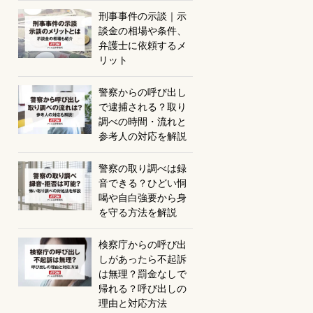
刑事事件の示談｜示
談金の相場や条件、
弁護士に依頼するメ
リット
警察からの呼び出し
で逮捕される？取り
調べの時間・流れと
参考人の対応を解説
警察の取り調べは録
音できる？ひどい恫
喝や自白強要から身
を守る方法を解説
検察庁からの呼び出
しがあったら不起訴
は無理？罰金なしで
帰れる？呼び出しの
理由と対応方法