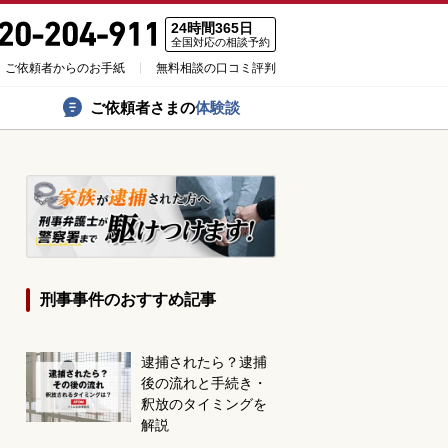
24時間365日
全国対応の相談予約
ご依頼者からのお手紙
無料相談の口コミ評判
ご依頼者さまの
体験談
刑事事件のおすすめ記事
逮捕されたら？逮捕
後の流れと手続き・
釈放のタイミングを
解説