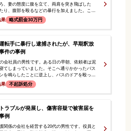
ろ、妻の態度に腹を立て、両肩を突き飛ばした
たり、腹部を殴るなどの暴行を加えました。この
妻は全治約2週間の左肋骨骨折および腹部打撲の傷
結果
略式罰金30万円
た。家から出た妻が助けを求めたことで近所の人
報し、依頼者は警察官によって逮捕されました。逮
た後、依頼者の父母から「息子が逮捕されたが詳
からない。会社員なので早く身柄を解放してほし
運転手に暴行し逮捕されたが、早期釈放
所へ相談の連絡がありました。
事件の事例
代の会社員の男性です。ある日の早朝、依頼者は泥
寝てしまっていました。そこへ通りかかったバス
ンを鳴らしたことに逆上し、バスのドアを殴って
、バスの運転手の頭部を複数回殴るなどの暴行を
結果
不起訴処分
その場で乗客に取り押さえられ、駆けつけた警察
疑で現行犯逮捕されました。<br /> 逮捕の連絡
親は、今後の手続きの流れや、息子がどうなって
変心配され、今後の対応について相談したいと当
トラブルが発展し、傷害容疑で被害届を
話をくださいました。弁護士が状況を伺い、すぐ
事例
する必要があると判断し、即日でご依頼いただく
した。
護関係の会社を経営する20代の男性です。役員と