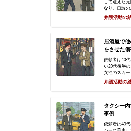
して迎えた元
なり、口論の
日、相手から
弁護活動の
が届きました
ました。しか
ら出頭要請の
経緯から、警
居酒屋で他
ため、当事務
をさせた傷
依頼者は40
い20代後半
女性のスカー
を立て、Vの
弁護活動の
負わせました
で事情聴取を
申書を作成し
件化しないと
タクシー内
より重いこと
事例
を懸念し、今
依頼者は40
シーに乗車し