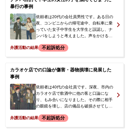
た。依頼者は酒に酔っていて記憶が定かで
暴行の事例
はない部分もありましたが、暴行の故意に
ついては一部否認していました。逮捕の事
依頼者は20代の会社員男性です。ある日の
実を知った父親が、早期の身柄解放と前科
夜、コンビニからの帰宅途中、自転車に乗
の回避を強く望み、当事務所に相談されま
っていた女子中学生を大学生と誤認し、ナ
した。
ンパをしようと考えました。声をかける勇
気が出ないまま後をつけたところ、被害者
不起訴処分
弁護活動の結果
が自宅の玄関に入ろうとしたため、焦って
無言で手首を掴んでしまいました。被害者
に抵抗されるとすぐに手を放して逃げよう
としましたが、その場にいた被害者の両親
カラオケ店での口論が傷害・器物損壊に発展した
によって警察に通報され、逮捕されまし
事例
た。逮捕の連絡を受けた依頼者の母親が、
状況がわからず不安に思い、当事務所に初
依頼者は40代の会社員です。深夜、市内の
回接見を依頼されました。
カラオケ店で飲酒中に他の客と口論にな
り、もみ合いになりました。その際に相手
の眼鏡を壊し、店の備品も破損させてしま
いました。駆けつけた警察官と口論になっ
不起訴処分
弁護活動の結果
た結果、暴行罪の現行犯で逮捕されました
が、翌日には釈放されました。釈放後、店