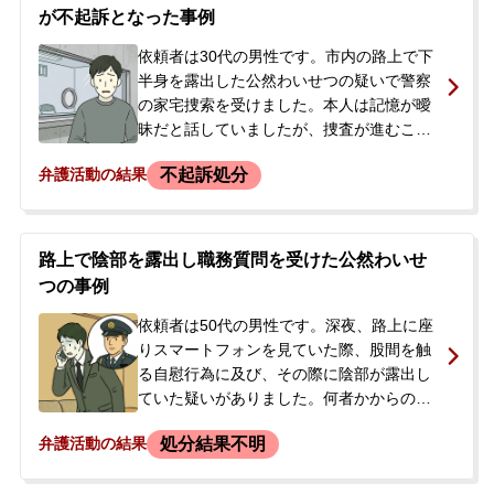
後の刑事手続きや処分の見通しに不安を感
が不起訴となった事例
じ、当事務所に相談されました。依頼者に
前科・前歴はありませんでした。
依頼者は30代の男性です。市内の路上で下
半身を露出した公然わいせつの疑いで警察
の家宅捜索を受けました。本人は記憶が曖
昧だと話していましたが、捜査が進むこと
への不安から当事務所へ相談に来られ、弁
不起訴処分
弁護活動の結果
護を依頼されました。当初はこの公然わい
せつ事件のみで在宅捜査が進められていま
したが、捜査の過程で押収された携帯電話
から、過去に地下鉄の車内で女性のスカー
路上で陰部を露出し職務質問を受けた公然わいせ
ト内を盗撮した動画が見つかりました。こ
つの事例
れにより、依頼者は盗撮の容疑で後日逮捕
される事態となりました。
依頼者は50代の男性です。深夜、路上に座
りスマートフォンを見ていた際、股間を触
る自慰行為に及び、その際に陰部が露出し
ていた疑いがありました。何者かからの通
報で駆け付けた警察官に職務質問を受けま
処分結果不明
弁護活動の結果
したが、任意同行は拒否しました。後日、
警察から呼び出しがあると言われたため、