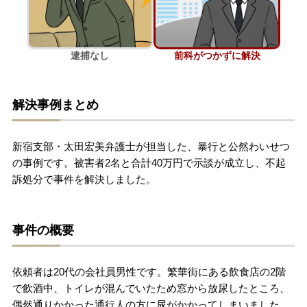
刑事事件を示談で解決したい
逮捕なし
前科がつかずに解決
アトムについて
知りたい方
解決事例まとめ
弁護士紹介
新宿支部・太田宏美弁護士が担当した、暴行と公然わいせつ
弁護士費用
の事例です。被害者2名と合計40万円で示談が成立し、不起
訴処分で事件を解決しました。
アクセス
事件の概要
解決実績
依頼者は20代の会社員男性です。繁華街にある飲食店の2階
ご依頼者からのお手紙
で飲酒中、トイレが混んでいたため窓から放尿したところ、
偶然通りかかった通行人の方に尿がかかってしまいました。