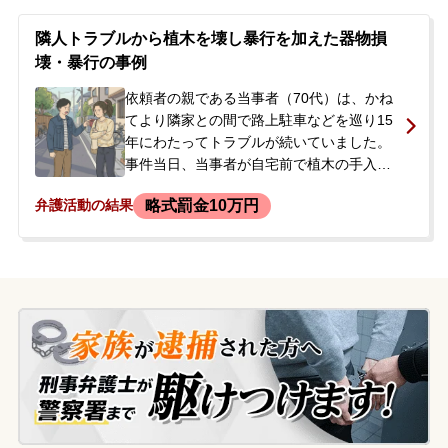
の備品については自身で弁償を済ませまし
たが、傷害と器物損壊の疑いがかけられた
隣人トラブルから植木を壊し暴行を加えた器物損
相手の男性とは示談ができていませんでし
壊・暴行の事例
た。警察からは厳しい言葉をかけられ、今
後の手続きや示談交渉に大きな不安を抱
依頼者の親である当事者（70代）は、かね
き、当事務所に相談されました。
てより隣家との間で路上駐車などを巡り15
年にわたってトラブルが続いていました。
事件当日、当事者が自宅前で植木の手入れ
をしていたところ、隣人夫婦と口論になり
略式罰金10万円
弁護活動の結果
ました。その態度に腹を立てた当事者は、
持っていた熊手で隣家の植木鉢の花を切断
し、さらに熊手で隣人夫の胸を突く暴行を
加えてしまいました。<br /> その後、警察
を呼ばれ、器物損壊と暴行の容疑で現行犯
逮捕されました。逮捕後の取調べでは、興
奮していたこともあり、調書への署名押印
を拒否するなど消極的な態度をとってしま
いました。警察から「協力的でないため送
検する」との連絡を受けた当事者の娘様
が、今後の手続きに強い不安を感じ、当事