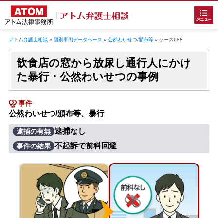
Skip
to
アトム弁護士相談
»
個別事例データベース
»
公然わいせつ/頒布等
»
ケース688
content
飲食店の窓から放尿し通行人にかけ
た暴行・公然わいせつの事例
事件
公然わいせつ/頒布等、暴行
ホームに戻る
逮捕なし
逮捕の有無
不起訴で前科回避
事件の結果
刑事事件
でお困りの方
刑事事件の無料相談
接見・面会を弁護士に依頼