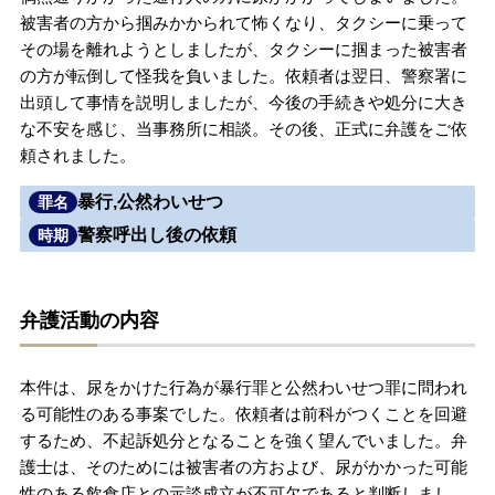
被害者の方から掴みかかられて怖くなり、タクシーに乗って
無料相談の口コミ評判
その場を離れようとしましたが、タクシーに掴まった被害者
の方が転倒して怪我を負いました。依頼者は翌日、警察署に
出頭して事情を説明しましたが、今後の手続きや処分に大き
刑事事件について
知りたい方
な不安を感じ、当事務所に相談。その後、正式に弁護をご依
頼されました。
刑事事件データベース
暴行,公然わいせつ
罪名
警察呼出し後の依頼
時期
弁護活動の内容
本件は、尿をかけた行為が暴行罪と公然わいせつ罪に問われ
る可能性のある事案でした。依頼者は前科がつくことを回避
するため、不起訴処分となることを強く望んでいました。弁
護士は、そのためには被害者の方および、尿がかかった可能
性のある飲食店との示談成立が不可欠であると判断しまし