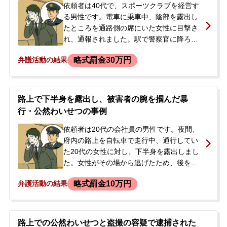
依頼者は40代で、スポーツクラブを経営す
る男性です。電車に乗車中、陰部を露出し
たところを通路側の席にいた女性に目撃さ
れ、通報されました。駅で警察官に降ろさ
れ、警察署で事情聴取を受けた後、その日
略式罰金30万円
弁護活動の結果
は解放されましたが、後日再び呼び出すと
言われました。依頼者には、過去に公然わ
いせつ罪での罰金刑や、わいせつ物陳列罪
での執行猶予付き判決など、同種の前科が
路上で下半身を露出し、被害者の腕を掴んだ暴
複数ありました。また、本件とは別に無免
行・公然わいせつの事例
許運転の容疑もかけられていました。長年
スポーツの指導者として活動しており、事
依頼者は20代の会社員の男性です。夜間、
件が知られることを恐れ、また同種前科が
府内の路上を自転車で走行中、通行してい
あることから重い処分が下されるのではな
た20代の女性に対し、下半身を露出しまし
いかと強く不安を感じ、弁護士に相談され
た。女性がその場から逃げたため、後を追
ました。
いかけ、腕を掴むなどの行為に及びまし
略式罰金10万円
弁護活動の結果
た。依頼者はその場から逃走しましたが、
その後、警察官から職務質問を受けまし
た。その際は犯行を否認したものの、後日
警察署へ出頭するよう求められたため、今
路上での公然わいせつと盗撮の容疑で逮捕された