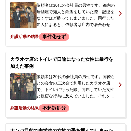
依頼者は30代の会社員の男性です。都内の
居酒屋で知人と飲酒をしていた際、記憶を
なくすほど酔ってしまいました。同行した
知人によると、依頼者は店内で居合わせた
被害者と口論になり、腹を立て、帰り際に
事件化せず
弁護活動の結果
靴を履こうとかがんでいた被害者の頭を蹴
るなどの暴行に及んだとのことでした。<br
/> その場で警察官が駆けつけましたが、注
意を受けたのみで解散となりました。しか
カラオケ店のトイレで口論になった女性に暴行を
し、被害者は首の痛みを訴えていたため、
加えた事例
後日、被害届が提出され刑事事件化する可
能性がありました。依頼者は事件の記憶が
依頼者は20代の会社員の男性です。同僚ら
なかったものの、刑事事件になって会社に
との会食の二次会で利用したカラオケ店
知られることを強く恐れ、今後の対応につ
で、トイレに行った際、同席していた女性
いて不安を抱き、当事務所へ相談に来られ
と親密な行為に及んでいました。それを偶
ました。
然通りかかった被害者らの女性グループに
不起訴処分
弁護活動の結果
目撃されたことから口論に発展。その中
で、依頼者が被害者女性の腹部を殴り、ド
アに腕を挟むなどの暴行を加えたとして、
後日、暴行罪の容疑で逮捕・勾留されまし
ナンパ目的で中学生の女性の手を掴んでしまった