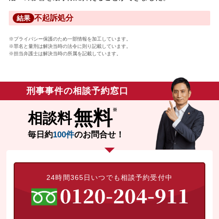
不起訴処分
結果
※プライバシー保護のため一部情報を加工しています。
※罪名と量刑は解決当時の法令に則り記載しています。
※担当弁護士は解決当時の所属を記載しています。
刑事事件の相談予約窓口
無料
相談料
毎日約
100件
のお問合せ！
24時間365日いつでも相談予約受付中