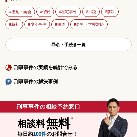
接見・面会
保釈
在宅事件
示談
前科
裁判
少年事件
報道
会社・学校対応
罪名・手続き一覧
刑事事件の実績を統計でみる
刑事事件の解決事例
刑事事件の相談予約窓口
無料
相談料
毎日約
100件
のお問合せ！