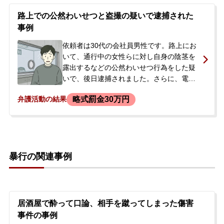
今後の取り調べ対応に不安を感じ、相談に
至りました。依頼者は過去にも同種の事件
路上での公然わいせつと盗撮の疑いで逮捕された
で当事務所の弁護士に依頼した経験があ
事例
り、今回も同じ弁護士を希望されました。
逮捕されることを非常に恐れており、費用
依頼者は30代の会社員男性です。路上にお
面の都合も考慮して顧問契約を締結するこ
いて、通行中の女性らに対し自身の陰茎を
とになりました。
露出するなどの公然わいせつ行為をした疑
いで、後日逮捕されました。さらに、電車
内などでの盗撮の余罪も捜査対象となりま
略式罰金30万円
弁護活動の結果
した。依頼者には同種の公然わいせつによ
る前歴がありました。逮捕の知らせを受け
た依頼者の妻が、今後の手続きや見通しに
ついて、当事務所に相談。初回接見を経
て、正式に弁護を依頼されました。
暴行の関連事例
居酒屋で酔って口論、相手を蹴ってしまった傷害
事件の事例