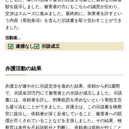
額を提示しました。被害者の方にもこちらの誠意が伝わり、
交渉はスムーズに進みました。最終的に、加害者を許すとい
う内容（宥恕条項）を含んだ示談書を取り交わすことができ
ました。
活動後...
逮捕なし
示談成立
弁護活動の結果
弁護士が速やかに示談交渉を進めた結果、依頼から約1週間
で、示談金20万円にて被害者との示談が成立しました。示談
書には、依頼者を許し、刑事処罰を求めないという宥恕文言
も盛り込むことができました。弁護士は、この示談書を検察
官に提出し、依頼者が深く反省していること、被害者への賠
償が尽くされていることなどを主張しました。その結果、検
察官は本件を不起訴処分と判断し、依頼者は前科が付くこと