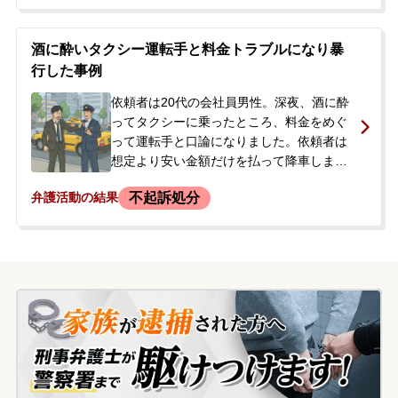
が、休業損害や慰謝料として金銭の支払い
を要望。依頼者は弁護士へ相談する前に、
言われるがままに約54万円を支払いまし
酒に酔いタクシー運転手と料金トラブルになり暴
た。しかし、その後も被害者からの金銭要
行した事例
望は続き、被害者は「傷害罪に切り替えて
もいい」などと言い、態度を二転三転させ
依頼者は20代の会社員男性。深夜、酒に酔
ていました。このまま要望に応じ続けなけ
ってタクシーに乗ったところ、料金をめぐ
ればならないのか、最終的にいくら支払え
って運転手と口論になりました。依頼者は
ば解決するのか分からず、専門家による解
想定より安い金額だけを払って降車しまし
決を求めて当事務所に相談されました。
たが、運転手に追いかけられ、もみ合いと
不起訴処分
弁護活動の結果
なりました。依頼者は先に暴力を振るわれ
たと主張しましたが、通報で駆けつけた警
察官に暴行の容疑で現行犯逮捕されまし
た。遠方に住む母親が、依頼者の会社から
無断欠勤の連絡を受けて事件を把握し、早
期の身柄解放と今後の対応について相談す
るため来所されました。