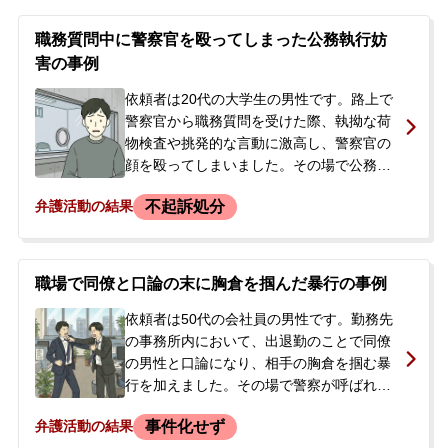
でしまいました。その場で通報され、駆け
つけた警察官により警察署で取り調べを受
職務質問中に警察官を殴ってしまった公務執行妨
け、翌日釈放されました。警察からは事件
害の事例
を検察庁に送ると告げられていました。依
頼者は、事件が大事になることや職場、家
依頼者は20代の大学生の男性です。路上で
族に知られることを非常に心配され、当事
警察官から職務質問を受けた際、執拗な荷
務所へご相談に来られました。
物検査や挑発的な言動に激高し、警察官の
顔を殴ってしまいました。その場で公務執
行妨害の容疑で現行犯逮捕され、警察署に
不起訴処分
弁護活動の結果
留置されました。依頼者には発達障害
（ADHD）の診断があり、感情のコントロ
ールが難しいという特性がありました。逮
捕の連絡を受けたご家族が、本人の早期釈
職場で同僚と口論の末に胸倉を掴んだ暴行の事例
放を強く望み、当事務所にご相談されまし
た。
依頼者は50代の会社員の男性です。勤務先
の事務所内において、出退勤のことで同僚
の男性と口論になり、相手の胸倉を掴む暴
行を加えました。その場で警察が呼ばれ、
依頼者は上申書を作成しました。この時点
事件化せず
弁護活動の結果
では被害者は被害届を出さない意向でした