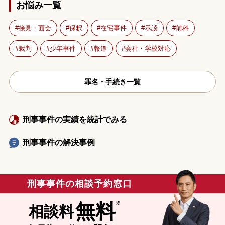
お悩み一覧
接見・面会
保釈
在宅事件
示談
前科
裁判
少年事件
報道
会社・学校対応
罪名・手続き一覧
刑事事件の実績を統計でみる
刑事事件の解決事例
刑事事件の相談予約窓口
無料
相談料