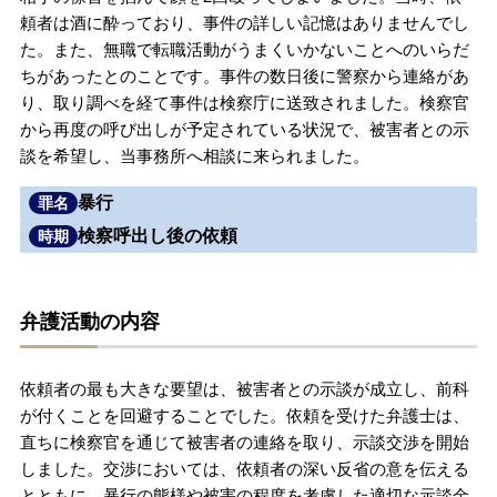
頼者は酒に酔っており、事件の詳しい記憶はありませんでし
無料相談の口コミ評判
た。また、無職で転職活動がうまくいかないことへのいらだ
ちがあったとのことです。事件の数日後に警察から連絡があ
り、取り調べを経て事件は検察庁に送致されました。検察官
刑事事件について
知りたい方
から再度の呼び出しが予定されている状況で、被害者との示
談を希望し、当事務所へ相談に来られました。
刑事事件データベース
暴行
罪名
検察呼出し後の依頼
時期
弁護活動の内容
依頼者の最も大きな要望は、被害者との示談が成立し、前科
が付くことを回避することでした。依頼を受けた弁護士は、
直ちに検察官を通じて被害者の連絡を取り、示談交渉を開始
しました。交渉においては、依頼者の深い反省の意を伝える
とともに、暴行の態様や被害の程度を考慮した適切な示談金