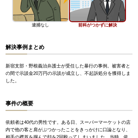
刑事事件を示談で解決したい
逮捕なし
前科がつかずに解決
アトムについて
知りたい方
解決事例まとめ
弁護士紹介
新宿支部・野根義治弁護士が受任した暴行の事例。被害者と
弁護士費用
の間で示談金20万円の示談が成立し、不起訴処分を獲得しま
した。
アクセス
事件の概要
解決実績
依頼者は40代の男性です。ある日、スーパーマーケットの店
ご依頼者からのお手紙
内で他の客と肩がぶつかったことをきっかけに口論となり、
相手の襟首を掴んで顔を2回殴ってしまいました。当時、依