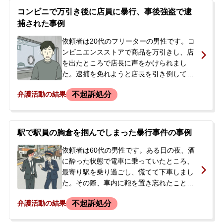
コンビニで万引き後に店員に暴行、事後強盗で逮
捕された事例
依頼者は20代のフリーターの男性です。コ
ンビニエンスストアで商品を万引きし、店
を出たところで店長に声をかけられまし
た。逮捕を免れようと店長を引き倒して馬
乗りになるなどの暴行を加えたため、事後
不起訴処分
弁護活動の結果
強盗の容疑で現行犯逮捕されました。逮捕
の連絡を受けたご両親より、当事務所に初
回接見のご依頼がありました。その後、当
初の国選弁護人の対応に不安を感じたご家
駅で駅員の胸倉を掴んでしまった暴行事件の事例
族が、正式に私選弁護人として弁護を依頼
されました。
依頼者は60代の男性です。ある日の夜、酒
に酔った状態で電車に乗っていたところ、
最寄り駅を乗り過ごし、慌てて下車しまし
た。その際、車内に鞄を置き忘れたことに
気づき、閉まったドアを開けてくれるよう
不起訴処分
弁護活動の結果
駅員に求めましたが、口論となりました。
その過程で、カッとなり駅員の胸倉を掴ん