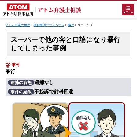
Skip
to
アトム弁護士相談
»
個別事例データベース
»
暴行
»
ケース694
content
スーパーで他の客と口論になり暴行
してしまった事例
事件
暴行
ホームに戻る
逮捕なし
逮捕の有無
不起訴で前科回避
事件の結果
刑事事件
でお困りの方
刑事事件の無料相談
接見・面会を弁護士に依頼