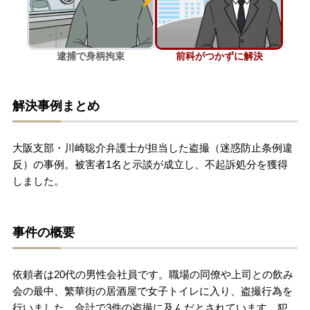
刑事事件を示談で解決したい
逮捕で身柄拘束
前科がつかずに解決
アトムについて
知りたい方
解決事例まとめ
弁護士紹介
大阪支部・川崎聡介弁護士が担当した盗撮（迷惑防止条例違
弁護士費用
反）の事例。被害者1名と示談が成立し、不起訴処分を獲得
しました。
アクセス
事件の概要
解決実績
依頼者は20代の男性会社員です。職場の同僚や上司との飲み
ご依頼者からのお手紙
会の最中、繁華街の居酒屋で女子トイレに入り、盗撮行為を
行いました。合計で3件の盗撮に及んだとされています。犯