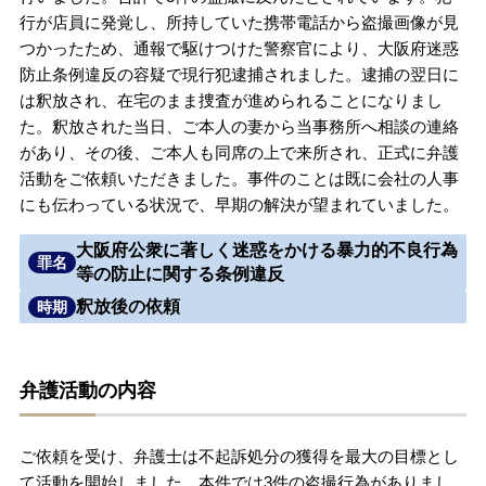
行が店員に発覚し、所持していた携帯電話から盗撮画像が見
無料相談の口コミ評判
つかったため、通報で駆けつけた警察官により、大阪府迷惑
防止条例違反の容疑で現行犯逮捕されました。逮捕の翌日に
は釈放され、在宅のまま捜査が進められることになりまし
刑事事件について
知りたい方
た。釈放された当日、ご本人の妻から当事務所へ相談の連絡
があり、その後、ご本人も同席の上で来所され、正式に弁護
刑事事件データベース
活動をご依頼いただきました。事件のことは既に会社の人事
にも伝わっている状況で、早期の解決が望まれていました。
大阪府公衆に著しく迷惑をかける暴力的不良行為
罪名
等の防止に関する条例違反
釈放後の依頼
時期
弁護活動の内容
ご依頼を受け、弁護士は不起訴処分の獲得を最大の目標とし
て活動を開始しました。本件では3件の盗撮行為がありまし