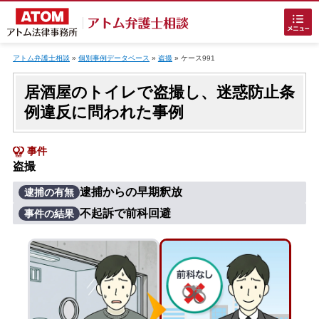
Skip
to
アトム弁護士相談
»
個別事例データベース
»
盗撮
»
ケース991
content
居酒屋のトイレで盗撮し、迷惑防止条
例違反に問われた事例
事件
盗撮
ホームに戻る
逮捕からの早期釈放
逮捕の有無
不起訴で前科回避
事件の結果
刑事事件
でお困りの方
刑事事件の無料相談
接見・面会を弁護士に依頼