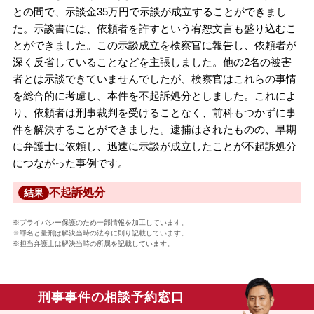
との間で、示談金35万円で示談が成立することができまし
た。示談書には、依頼者を許すという宥恕文言も盛り込むこ
とができました。この示談成立を検察官に報告し、依頼者が
深く反省していることなどを主張しました。他の2名の被害
者とは示談できていませんでしたが、検察官はこれらの事情
を総合的に考慮し、本件を不起訴処分としました。これによ
り、依頼者は刑事裁判を受けることなく、前科もつかずに事
件を解決することができました。逮捕はされたものの、早期
に弁護士に依頼し、迅速に示談が成立したことが不起訴処分
につながった事例です。
不起訴処分
結果
※プライバシー保護のため一部情報を加工しています。
※罪名と量刑は解決当時の法令に則り記載しています。
※担当弁護士は解決当時の所属を記載しています。
刑事事件の相談予約窓口