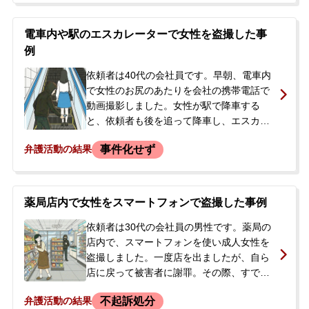
した。さらに、店側から罰金として100万
円を要望され、指定された期日までに支払
電車内や駅のエスカレーターで女性を盗撮した事
う旨の念書に署名・押印して、ようやく解
例
放されました。依頼者は、示談交渉を依頼
するため当事務所へ相談に来られました。
依頼者は40代の会社員です。早朝、電車内
で女性のお尻のあたりを会社の携帯電話で
動画撮影しました。女性が駅で降車する
と、依頼者も後を追って降車し、エスカレ
ーターで後ろからさらに撮影を続けまし
事件化せず
弁護活動の結果
た。エスカレーターを上りきったところで
女性本人から盗撮を指摘されると、依頼者
は否認してその場から逃走を図りました
が、警備員に取り押さえられました。駆け
薬局店内で女性をスマートフォンで盗撮した事例
付けた警察官に警察署へ任意同行され聴取
を受け、犯行を認めたため、携帯電話が押
依頼者は30代の会社員の男性です。薬局の
収されました。その日は帰宅を許されたも
店内で、スマートフォンを使い成人女性を
のの、会社への発覚や今後の刑事手続きに
盗撮しました。一度店を出ましたが、自ら
強い不安を抱き、当事務所へ相談に来られ
店に戻って被害者に謝罪。その際、すでに
ました。
通報を受けて駆け付けていた警察官に任意
不起訴処分
弁護活動の結果
同行を求められ、取調べを受けました。同