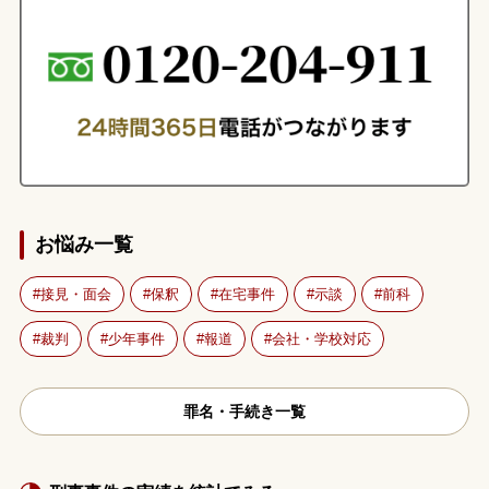
お悩み一覧
接見・面会
保釈
在宅事件
示談
前科
裁判
少年事件
報道
会社・学校対応
罪名・手続き一覧