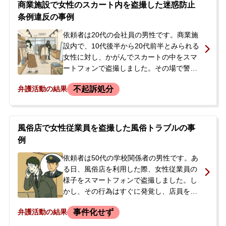
頭し逮捕されました。勾留請求はされず逮
商業施設で女性のスカート内を盗撮した迷惑防止
捕から3日で釈放されたものの、今後の刑事
条例違反の事例
手続きや会社からの処分に強い不安を覚
え、釈放の翌日にご家族と共に当事務所へ
依頼者は20代の会社員の男性です。商業施
相談に来られ、ご依頼に至りました。
設内で、10代後半から20代前半とみられる
女性に対し、かがんでスカートの中をスマ
ートフォンで盗撮しました。その場で警備
員に見つかり、駆け付けた警察官によって
不起訴処分
弁護活動の結果
警察署に連行されました。取り調べを受
け、父親が身元引受人となってその日のう
ちに釈放されましたが、スマートフォンは
証拠品として押収されました。依頼者は初
風俗店で女性従業員を盗撮した風俗トラブルの事
犯でしたが、捜査段階で他にも15件ほどの
例
余罪があることを申告しました。警察を通
じて被害者に謝罪と示談を申し入れたもの
依頼者は50代の学校関係者の男性です。あ
の拒否され、警察官から弁護士に依頼する
る日、風俗店を利用した際、女性従業員の
よう勧められたため、今後の処分を心配し
様子をスマートフォンで盗撮しました。し
たご両親が当事務所に相談に来られまし
かし、その行為はすぐに発覚し、店員を呼
た。
ばれてしまいました。店員から免許証と携
事件化せず
弁護活動の結果
帯電話を取り上げられ、店舗に移動させら
れた後、盗撮した動画データは消去されま