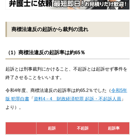
商標法違反の起訴から裁判の流れ
（1）商標法違反の起訴率は約65％
起訴とは刑事裁判にかけること、不起訴とは起訴せず事件を
終了させることをいいます。
令和4年度、商標法違反の起訴率は約65.2％でした（
令和5年
版 犯罪白書
「
資料4－4 財政経済犯罪 起訴・不起訴人員
」
より）。
起訴
不起訴
起訴率