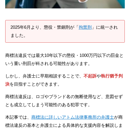
刑事事件を示談で解決したい
2025年6月より、懲役・禁錮刑が「
拘禁刑
」に統一され
アトムについて
知りたい方
ました。
弁護士紹介
商標法違反では最大10年以下の懲役・1000万円以下の罰金と
いう重い刑罰が科される可能性があります。
弁護士費用
しかし、弁護士に早期相談することで、
不起訴
や
執行猶予判
決
を目指すことができます。
アクセス
商標法違反は、ロゴやブランド名の無断使用など、意図せず
解決実績
とも成立してしまう可能性のある犯罪です。
本記事では、
商標法に詳しいアトム法律事務所の弁護士
が商
ご依頼者からのお手紙
標法違反の基本と弁護士による具体的な支援内容を解説しま