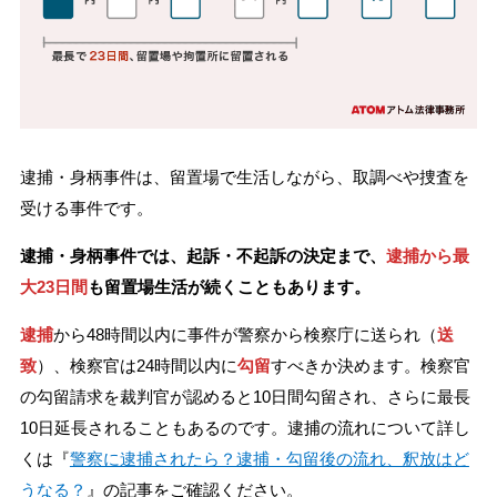
逮捕・身柄事件は、留置場で生活しながら、取調べや捜査を
受ける事件です。
逮捕・身柄事件では、起訴・不起訴の決定まで、
逮捕から最
大23日間
も留置場生活が続くこともあります。
逮捕
から48時間以内に事件が警察から検察庁に送られ（
送
致
）、検察官は24時間以内に
勾留
すべきか決めます。検察官
の勾留請求を裁判官が認めると10日間勾留され、さらに最長
10日延長されることもあるのです。逮捕の流れについて詳し
くは『
警察に逮捕されたら？逮捕・勾留後の流れ、釈放はど
うなる？
』の記事をご確認ください。