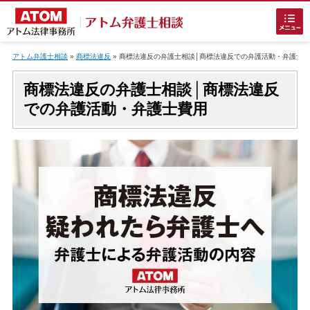
Skip
to
アトム弁護士相談
»
商標法違反
»
商標法違反の弁護士相談│商標法違反での弁護活動・弁護士
content
商標法違反の弁護士相談│商標法違反
での弁護活動・弁護士費用
ホームに戻る
刑事事件
でお困りの方
刑事事件の無料相談
接見・面会を弁護士に依頼