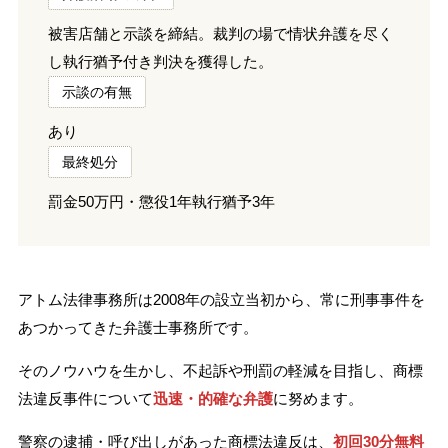
被害店舗と示談を締結。裁判の場で情状弁護を尽く
し執行猶予付き判決を獲得した。
示談の有無
あり
最終処分
罰金50万円・懲役1年執行猶予3年
アトム法律事務所は2008年の設立当初から、常に刑事事件を
あつかってきた弁護士事務所です。
そのノウハウを生かし、不起訴や刑罰の軽減を目指し、商標
法違反事件について
迅速・的確な弁護
に努めます。
警察の逮捕・呼び出しがあった商標法違反は、
初回30分無料