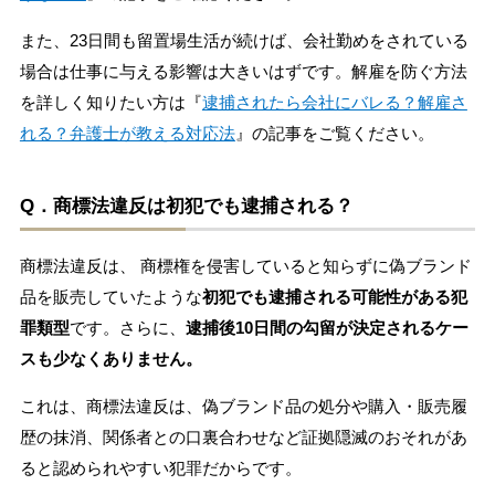
また、23日間も留置場生活が続けば、会社勤めをされている
場合は仕事に与える影響は大きいはずです。解雇を防ぐ方法
を詳しく知りたい方は『
逮捕されたら会社にバレる？解雇さ
れる？弁護士が教える対応法
』の記事をご覧ください。
Q．商標法違反は初犯でも逮捕される？
商標法違反は、 商標権を侵害していると知らずに偽ブランド
品を販売していたような
初犯でも逮捕される可能性がある犯
罪類型
です。さらに、
逮捕後10日間の勾留が決定されるケー
スも少なくありません。
これは、商標法違反は、偽ブランド品の処分や購入・販売履
歴の抹消、関係者との口裏合わせなど証拠隠滅のおそれがあ
ると認められやすい犯罪だからです。