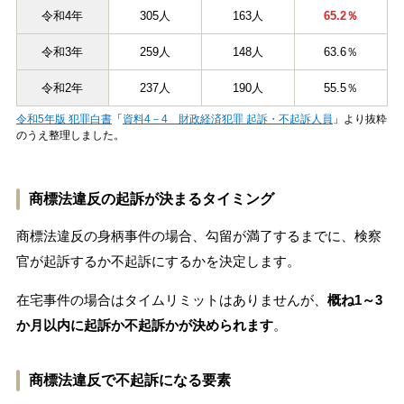
令和4年
305人
163人
65.2％
令和3年
259人
148人
63.6％
令和2年
237人
190人
55.5％
令和5年版 犯罪白書
「
資料4－4 財政経済犯罪 起訴・不起訴人員
」より抜粋
のうえ整理しました。
商標法違反の起訴が決まるタイミング
商標法違反の身柄事件の場合、勾留が満了するまでに、検察
官が起訴するか不起訴にするかを決定します。
在宅事件の場合はタイムリミットはありませんが、
概ね1～3
か月以内に起訴か不起訴かが決められます
。
商標法違反で不起訴になる要素