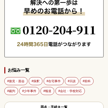
お悩み一覧
接見・面会
保釈
在宅事件
示談
前科
裁判
少年事件
報道
会社・学校対応
罪名・手続き一覧