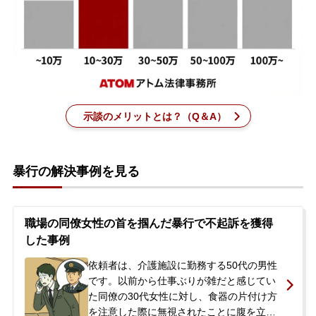
刑事事件を示談で解決したい
アトムについて
知りたい方
示談のメリットとは？（Q＆A）
弁護士紹介
弁護士費用
暴行の解決事例を見る
アクセス
職場の同僚女性の首を掴んだ暴行で不起訴を獲得
した事例
解決実績
依頼者は、介護施設に勤務する50代の男性
です。以前から仕事ぶりが雑だと感じてい
ご依頼者からのお手紙
た同僚の30代女性に対し、食器の片付け方
を注意した際に無視されたことに腹を立