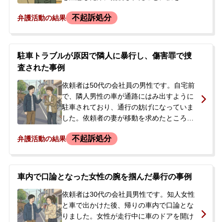
て、衝動的に相手の首を掴んでしまいまし
無料相談の口コミ評判
不起訴処分
弁護活動の結果
た。その後、被害者が警察に相談したた
め、依頼者は警察署から呼び出しを受けま
した。また、職場からはこの件を理由に退
刑事事件について
職を促され、相談時には有給を消化してい
知りたい方
駐車トラブルが原因で隣人に暴行し、傷害罪で捜
る状況でした。依頼者には発達障害やうつ
査された事例
病の既往歴があり、衝動的な行動に出てし
刑事事件データベース
まったことへの反省とともに、警察への出
依頼者は50代の会社員の男性です。自宅前
頭を控えて今後の手続きや刑事処分に対す
で、隣人男性の車が通路にはみ出すように
る強い不安を抱き、当事務所へ相談に来ら
駐車されており、通行の妨げになっていま
れました。
した。依頼者の妻が移動を求めたところ口
論となり、妻が隣人から罵声を浴びせられ
不起訴処分
弁護活動の結果
るのを見た依頼者は、カッとなって隣人の
両腕を掴んで転倒させ、全治1週間の打撲な
どの傷害を負わせました。当初は暴行事件
として警察に調書を取られましたが、後
車内で口論となった女性の腕を掴んだ暴行の事例
日、隣人が警察に診断書と被害届を提出し
たため傷害事件として立件されました。警
依頼者は30代の会社員男性です。知人女性
察から事情聴取の呼び出しを受けた依頼者
と車で出かけた後、帰りの車内で口論とな
は、刑事処罰を軽くするため示談をしたい
りました。女性が走行中に車のドアを開け