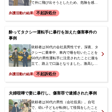
と考え、当事務所へ相談に来られました。
て外に飛び出そうとしたため、危険を感じ
た依頼者は制止しようと女性の腕を引っ張
不起訴処分
弁護活動の結果
りました。しかし、この行為が暴行にあた
るとして、事件から2日後に逮捕されてしま
いました。逮捕の翌日、ご家族が警察から
息子の逮捕を知らされ、「これからどうな
酔ってタクシー運転手に暴行を加えた傷害事件の
るのか」「何をすればいいのか分からな
事例
い」と不安になり、当事務所へ相談。まず
は状況を把握するため、弁護士がご本人に
依頼者は30代の会社員男性です。深夜、タ
直接会って話を聞く初回接見を依頼されま
クシーに乗車中、車内で唾を吐いたことを
した。
50代の男性運転手に注意されたことに腹を
立て、路上で口論となりました。激高した
依頼者は、運転手の顔面に頭突きをしたり
不起訴処分
弁護活動の結果
胸倉を掴んだりするなどの暴行を加え、怪
我を負わせました。運転手からの通報で警
察官が駆けつけ、依頼者はその場で逮捕さ
れ、被害届も提出されました。逮捕から2日
夫婦喧嘩で妻に暴行し、傷害罪で逮捕された事例
後に釈放されましたが、後日警察署への呼
び出しを受けたため、今後の対応に不安を
依頼者は30代の男性（会社役員）。自宅
感じ、謝罪と示談による解決を希望して当
で、幼い子どもが転倒して怪我をしたこと