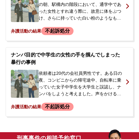
ィとして要望された店利用料に相当する金
の朝、駅構内の階段において、通学中であ
額を示談金として支払って解決できないか
った女性とすれ違う際に、故意に体をぶつ
と考え、当事務所に相談、依頼されまし
け、さらに持っていた白い粉のようなもの
た。
を女性のスカートに浴びせかける暴行を加
不起訴処分
弁護活動の結果
えたとされました。この件で男性は暴行の
容疑で逮捕され、その後、勾留が決定され
るに至りました。ご両親が警察から勾留決
定の連絡を受け、今後の対応について相談
ナンパ目的で中学生の女性の手を掴んでしまった
したいと、当事務所の弁護士に相談されま
暴行の事例
した。ご両親は息子が逮捕されたことに大
変驚き、どうすればよいかわからない状況
依頼者は20代の会社員男性です。ある日の
でした。
夜、コンビニからの帰宅途中、自転車に乗
っていた女子中学生を大学生と誤認し、ナ
ンパをしようと考えました。声をかける勇
気が出ないまま後をつけたところ、被害者
不起訴処分
弁護活動の結果
が自宅の玄関に入ろうとしたため、焦って
無言で手首を掴んでしまいました。被害者
に抵抗されるとすぐに手を放して逃げよう
としましたが、その場にいた被害者の両親
によって警察に通報され、逮捕されまし
刑事事件の相談予約窓口