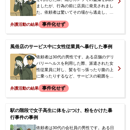
ましたが、行為の前に店員に発見されまし
た。依頼者は驚いてその場から逃走し、盗
撮用のカメラを現場に置き忘れてしまいま
事件化せず
弁護活動の結果
した。その後、店側から「連絡をしなけれ
ば警察に被害届を出す」との連絡を受け、
刑事事件化や職場への発覚を恐れて当事務
所に相談されました。依頼者は盗撮が発覚
風俗店のサービス中に女性従業員へ暴行した事例
して逃げたと説明しましたが、被害者側は
「盗撮が発覚した後、依頼者に殴る蹴るの
依頼者は30代の男性です。ある店舗のデリ
暴行を受けた」と主張しており、双方の言
バリーヘルスを利用した際、派遣された女
い分に食い違いがありました。警察による
性従業員に対し、髪を引っ張ったり腹の上
と、被害届が受理される直前の状況でし
に乗ったりするなど、サービスの範囲を超
た。
える暴行を行いました。サービス終了後、
事件化せず
弁護活動の結果
店側から連絡があり、免許証などの写真を
撮られた上で、「暴行罪で損害賠償請求も
できるが、今後も定期的に店を利用するな
ら今回は不問にする」と告げられました。
駅の階段で女子高生に体をぶつけ、粉をかけた暴
依頼者はこれを機に店との関係を断ち、問
行事件の事例
題を解決したいと考え、また家族や会社に
知られることを恐れていました。ペナルテ
依頼者は30代の会社員の男性です。ある日