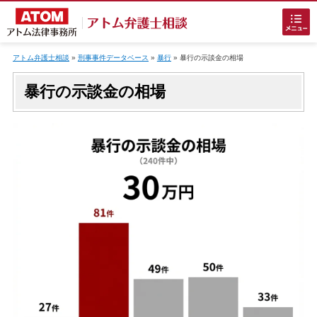
Skip
to
アトム弁護士相談
»
刑事事件データベース
»
暴行
»
暴行
の示談金の相場
content
暴行の示談金の相場
ホームに戻る
刑事事件
でお困りの方
刑事事件の無料相談
接見・面会を弁護士に依頼