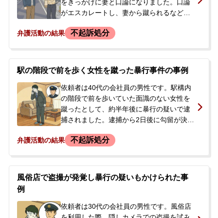
事務所へ相談に来られました。
をきっかけに妻と口論になりました。口論
がエスカレートし、妻から蹴られるなどの
暴行を受けた後、依頼者も妻の顔を複数回
不起訴処分
弁護活動の結果
殴るなどの暴行を加えてしまいました。そ
の後、家を出た妻が警察に保護され被害を
申告したことで、依頼者は後日、傷害の容
疑で逮捕されました。逮捕の連絡を受けた
駅の階段で前を歩く女性を蹴った暴行事件の事例
依頼者の父母が、状況の確認と今後の対応
について相談するため、当事務所に連絡し
依頼者は40代の会社員の男性です。駅構内
ました。
の階段で前を歩いていた面識のない女性を
蹴ったとして、約半年後に暴行の疑いで逮
捕されました。逮捕から2日後に勾留が決定
し、ご両親が当事務所に相談されました。
不起訴処分
弁護活動の結果
ご本人は事件の明確な記憶はありませんで
したが、過去に同様の行為を複数回行った
ことがあり、身に覚えがあるとして容疑を
争わない意向でした。警察から会社に連絡
風俗店で盗撮が発覚し暴行の疑いもかけられた事
が入ったため、やむをえず事情を説明し、
例
仕事を休んでいました。
依頼者は30代の会社員の男性です。風俗店
を利用した際、隠しカメラでの盗撮を試み