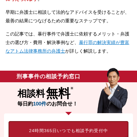
無料相談の口コミ評判
早期に弁護士に相談して法的なアドバイスを受けることが、
最善の結果につなげるための重要なステップです。
刑事事件について
知りたい方
この記事では、暴行事件で弁護士に依頼するメリット・弁護
士の選び方・費用・解決事例など、
暴行罪の解決実績が豊富
刑事事件データベース
なアトム法律事務所の弁護士
が詳しく解説します。
刑事事件の相談予約窓口
無料
相談料
毎日約
100件
のお問合せ！
24時間365日いつでも相談予約受付中