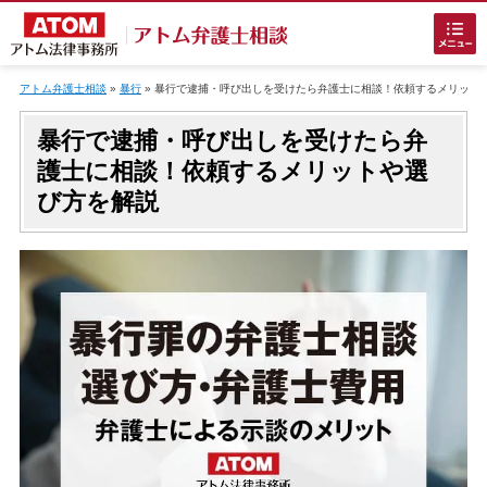
Skip
to
アトム弁護士相談
»
暴行
»
暴行で逮捕・呼び出しを受けたら弁護士に相談！依頼するメリット
content
暴行で逮捕・呼び出しを受けたら弁
護士に相談！依頼するメリットや選
び方を解説
ホームに戻る
刑事事件
でお困りの方
刑事事件の無料相談
接見・面会を弁護士に依頼