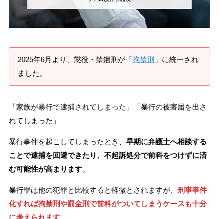
刑事事件を示談で解決したい
アトムについて
知りたい方
2025年6月より、懲役・禁錮刑が「
拘禁刑
」に統一され
ました。
弁護士紹介
「家族が暴行で逮捕されてしまった」「暴行の被害届を出さ
弁護士費用
れてしまった」
暴行事件を起こしてしまったとき、
早期に弁護士へ相談する
アクセス
ことで逮捕を回避できたり、不起訴処分で前科をつけずに済
む可能性が高まります
。
解決実績
暴行罪は他の犯罪と比較すると軽微とされますが、
刑事事件
化すれば拘禁刑や罰金刑で前科がついてしまうケースも十分
ご依頼者からのお手紙
に考えられます
。