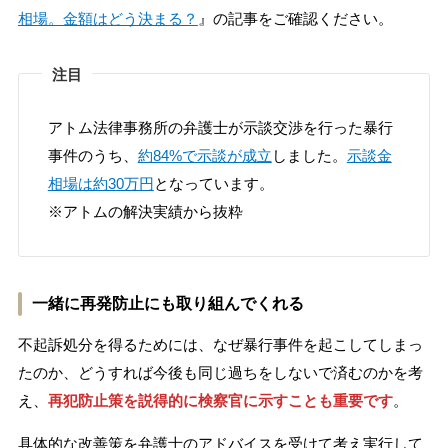
相場。金額はどう決まる？
』の記事をご確認ください。
注目
アトム法律事務所の弁護士が示談交渉を行った暴行
事件のうち、
約84%で示談が成立
しました。
示談金
相場は約30万円
となっています。
※アトムの解決実績から抜粋
一緒に再発防止にも取り組んでくれる
不起訴処分を得るためには、なぜ暴行事件を起こしてしまっ
たのか、どうすれば今後も同じ過ちをしないで済むのかを考
え、
再犯防止策を説得的に検察官に示すことも重要
です
。
具体的な改善策を弁護士のアドバイスを受けて考え実行して