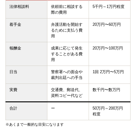
法律相談料
依頼前に相談する
5千円～1万円程度
際の費用
着手金
弁護活動を開始す
20万円〜60万円
るために支払う費
用
報酬金
成果に応じて発生
20万円〜100万円
することがある費
用
日当
警察署への面会や
1回 2万円〜5万円
裁判出廷への手当
実費
交通費、郵送代、
数千円〜数万円
資料コピー代など
合計
ー
50万円～200万円
程度
※あくまで一般的な目安になります