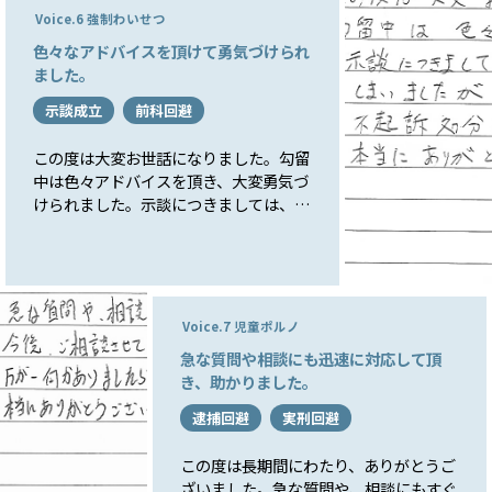
とても良さそうだったのでアトム法律事
Voice.6 強制わいせつ
務所の北千住支店にお願いすることにし
色々なアドバイスを頂けて勇気づけられ
ました。担当の弁護士の先生はとても親
ました。
身に話を聞いてくれ、この方になら任せ
られる思い弁護活動をお願いしました。
示談成立
前科回避
「さすがは弁護士の先生」という感じ
で、スピーディーに問題を解決して頂き
この度は大変お世話になりました。勾留
ました。事実を主張していても相手側に
中は色々アドバイスを頂き、大変勇気づ
弁護士がついた時、素人ではどうにもな
けられました。示談につきましては、相
らないと痛感しました。アトム法律事務
手の要求に右往左往してしまいました
所の先生に頼んで本当によかったと思っ
が、先生のおかげで無事示談となり不起
ております。本当にありがとうございま
訴処分となりました。本当にありがとう
した。
ございました。
Voice.7 児童ポルノ
急な質問や相談にも迅速に対応して頂
き、助かりました。
逮捕回避
実刑回避
この度は長期間にわたり、ありがとうご
ざいました。急な質問や、相談にもすぐ