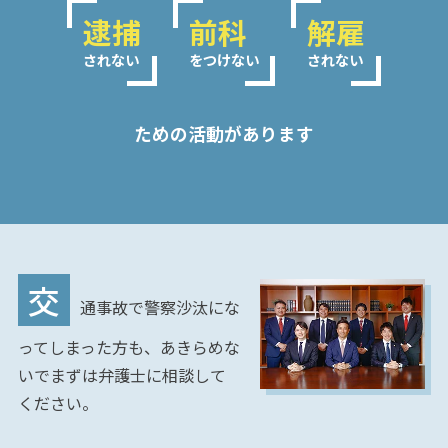
ム弁
逮捕
前科
解雇
護士
事務
されない
をつけない
されない
所の
特徴
は？
ための活動があります
交
通
事
故
の
交
よ
通事故で警察沙汰にな
く
あ
ってしまった方も、あきらめな
る
いでまずは弁護士に相談して
相
ください。
談・
お