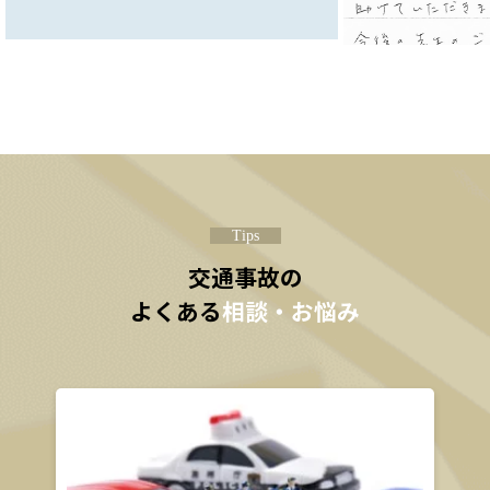
に何度も連絡をくださり、そのおかげで
安心して先生にすべてお任せすることが
出来ました。先生が息子を信じてくださ
り、2つの事件を不起訴にしてくださっ
たこと心から感謝しております。併せて
諸費用につきましても、相談できた事大
変助けて頂きました。今後の先生のご活
躍を祈念して、御礼のご挨拶とさせて頂
きます。
Tips
交通事故の
よくある
相談・お悩み