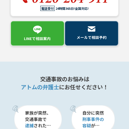
メールで相談予約
LINEで相談案内
電話受付
24時間365日!全国対応!
交
メールで相談予約
LINEで相談案内
通
事
故
で
お
悩
交通事故のお悩みは
み
アトムの弁護士
にお任せください！
な
ら
お
電
家族が突然、
自分に突然
話
交通事故で
刑事事件の
を
逮捕
された…
容疑
が…