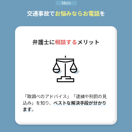
て
Merit
交通事故で
お悩みならお電話
を
弁
護
士
紹
弁護士に
相談する
メリット
介
解
決
事
例
と
実
「取調べのアドバイス」「逮捕や刑罰の見
績
込み」を知り、
ベストな解決手段が分かり
ます
。
弁
護