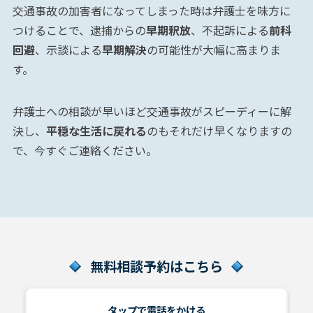
悩
交通事故の加害者になってしまった時は弁護士を味方に
み
つけることで、逮捕からの
早期釈放
、不起訴による
前科
回避
、示談による
早期解決
の可能性が大幅に高まりま
す。
弁護
士に
よる
弁護士への相談が早いほど交通事故がスピーディーに解
対応
は？
決し、
平穏な生活に戻れる
のもそれだけ早くなりますの
で、今すぐご連絡ください。
電
話
対
応
す
る
際
無料相談予約はこちら
の
注
意
タップで電話をかける
点