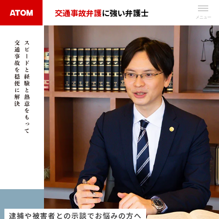
Skip
交通事故弁護
に強い弁護士
to
無
content
料
相
談
予
約
は
こ
ち
ら
タ
ッ
プ
で
逮捕や被害者との示談でお悩みの方へ
電