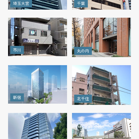
埼玉大宮
千葉
市川
丸の内
新宿
北千住