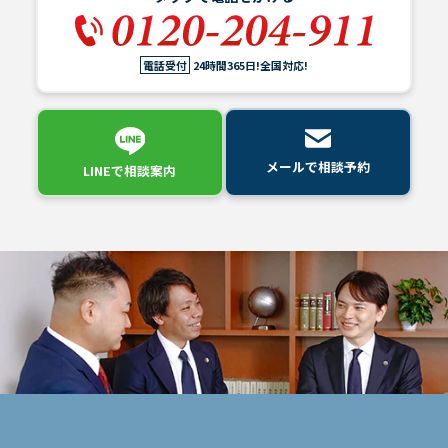
電話受付
24時間365日!全国対応!
慰
謝
料
請
求
メールで相談予約
さ
LINEで相談案内
れ
た
場
合
ア
ト
ム
に
つ
い