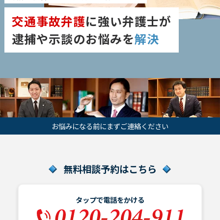
話
交通事故弁護
に強い弁護士が
を
か
逮捕や示談のお悩みを
解決
け
る
電
話
受
付
24
時
お悩みになる前にまずご連絡ください
間
365
日!
全
国
無料相談予約はこちら
対
応!
タップで電話をかける