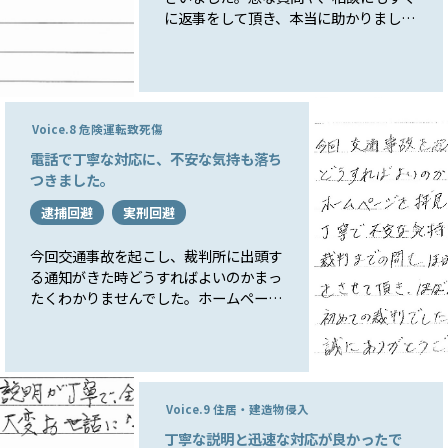
に返事をして頂き、本当に助かりまし
た。今後、ご相談させて頂くことが本当
は無い方が良いのかもいれませんが、万
が一何かありましたらまたご相談させて
頂きたいと思います。本当にありがとう
ございました。
Voice.8 危険運転致死傷
電話で丁寧な対応に、不安な気持も落ち
つきました。
逮捕回避
実刑回避
今回交通事故を起こし、裁判所に出頭す
る通知がきた時どうすればよいのかまっ
たくわかりませんでした。ホームページ
を拝見しすぐに電話をしました。電話で
の対応も、丁寧で不安な気持も、落ちつ
きました。裁判までの間も、ほぼ毎週の
ように、裁判所での受け答えの練習をさ
せて頂き、ほぼ万全の状態で裁判を受け
Voice.9 住居・建造物侵入
る事ができました。初めての裁判でした
丁寧な説明と迅速な対応が良かったで
が先生には親身になって指導して頂き、