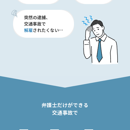
弁護
突然の逮捕、
士に
交通事故で
相談
する
解雇
されたくない…
メリ
ット
と
は？
弁護
士に
依頼
する
メリ
ット
弁護士だけができる
は？
交通事故で
アト