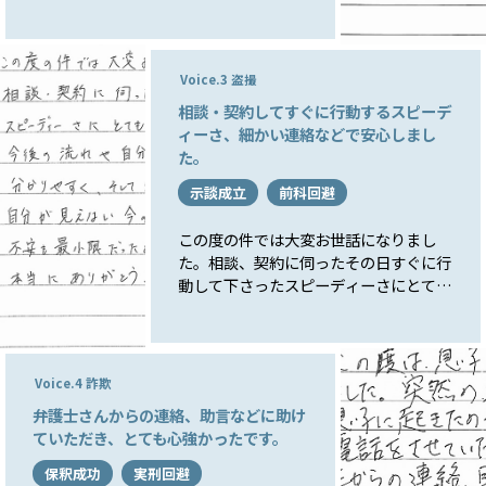
す。今一度、心に刻みます。
Voice.3 盗撮
相談・契約してすぐに行動するスピーデ
ィーさ、細かい連絡などで安心しまし
た。
示談成立
前科回避
この度の件では大変お世話になりまし
た。相談、契約に伺ったその日すぐに行
動して下さったスピーディーさにとても
安心感が持てました。今後の流れや自分
自身が何をしたら良いのかという説明も
分かりやすく、そしてとても丁寧でし
た。自分が見えない今の状況もタイムリ
Voice.4 詐欺
ーに連絡をして下さったので不安も最小
弁護士さんからの連絡、助言などに助け
限だったと思います。本当にありがとう
ていただき、とても心強かったです。
ございました。
保釈成功
実刑回避