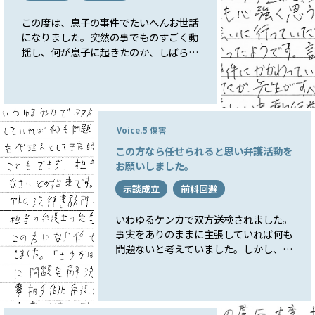
この度は、息子の事件でたいへんお世話
になりました。突然の事でものすごく動
揺し、何が息子に起きたのか、しばらく
わからず、そんな中で電話をさせていた
だきました。それからは、射場先生から
の連絡、助言などに助けていただき、と
ても心強く思う日々でした。息子にも、
何回も会いに行っていただき、息子自身
Voice.5 傷害
もたいへん心強かったようです。調べが
この方なら任せられると思い弁護活動を
進むにつれて、４件も、事件にかかわっ
お願いしました。
ていたとわかり、たいへんショックを受
けましたが、先生がすべて示談の手続き
示談成立
前科回避
をしていただき、厳しい中、執行猶予の
判決を受ける事ができました。本当にあ
いわゆるケンカで双方送検されました。
りがとうございました。
事実をありのままに主張していれば何も
問題ないと考えていました。しかし、相
手側が弁護士を代理人としてきた時、法
律の知識がない私ではどうすることもで
きず、担当検事からも相手側弁護士と話
し合いなさいとの始末です。HPも見て