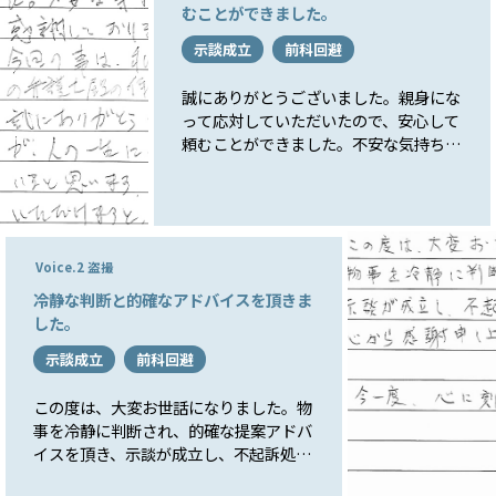
むことができました。
示談成立
前科回避
誠にありがとうございました。親身にな
って応対していただいたので、安心して
頼むことができました。不安な気持ちの
私どもを導いて下さったこと感謝してお
ります。お礼申し上げます。今回の事
は、私自身にもおこりうることなので今
回の弁護士先生の働きをみて、頼もうと
思いました。誠にありがとうございまし
Voice.2 盗撮
た。良い事悪い事がありますが、人の一
冷静な判断と的確なアドバイスを頂きま
生に係る仕事なので大変で苦労されてい
した。
ると思います。ご自愛されて健康に気を
つけていただけますと幸いです。
示談成立
前科回避
この度は、大変お世話になりました。物
事を冷静に判断され、的確な提案アドバ
イスを頂き、示談が成立し、不起訴処分
になりました。心から感謝申し上げま