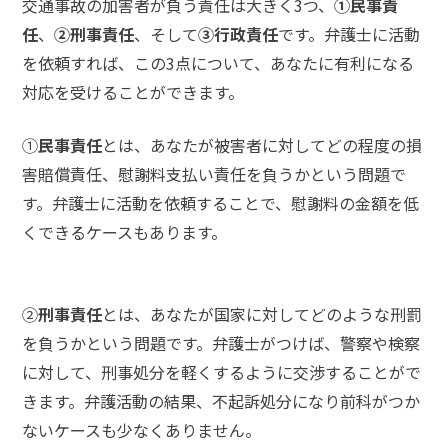
交通事故の加害者が負う責任は大きく3つ、
①民事責
任
、
②刑事責任
、そして
③行政責任
です。弁護士に活動
弁護
を依頼すれば、この3点について、あなたに有利になる
士に
相談
対応を受けることができます。
する
メリ
ット
①
民事責任
とは、あなたが被害者に対してどの程度の損
と
害賠償責任、慰謝料支払い責任を負うかという問題で
は？
す。弁護士に活動を依頼することで、慰謝料の金額を低
くできるケースもあります。
弁護
士に
依頼
する
②
刑事責任
とは、あなたが国家に対してどのような刑罰
メリ
を負うかという問題です。弁護士がつけば、警察や検察
ット
に対して、刑事処分を軽くするように交渉することがで
は？
きます。弁護活動の結果、不起訴処分になり前科がつか
ないケースも少なくありません。
アト