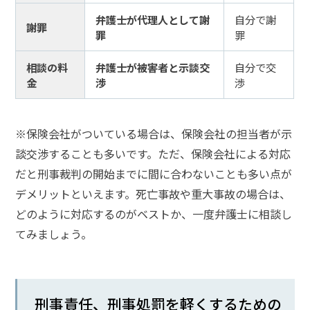
士
費
弁護士が代理人として謝
自分で謝
謝罪
用
罪
罪
相談の料
弁護士が被害者と示談交
自分で交
ア
金
渉
渉
ク
セ
ス
※保険会社がついている場合は、保険会社の担当者が示
談交渉することも多いです。ただ、保険会社による対応
だと刑事裁判の開始までに間に合わないことも多い点が
デメリットといえます。死亡事故や重大事故の場合は、
どのように対応するのがベストか、一度弁護士に相談し
てみましょう。
刑事責任、刑事処罰を軽くするための