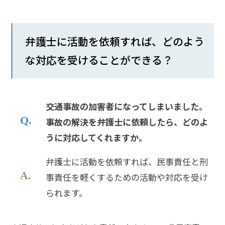
メールで相談予約
LINEで相談案内
弁護士に活動を依頼すれば、どのよう
な対応を受けることができる？
交
通
事
故
交通事故の加害者になってしまいました。
で
事故の解決を弁護士に依頼したら、どのよ
お
悩
うに対応してくれますか。
み
な
弁護士に活動を依頼すれば、民事責任と刑
ら
事責任を軽くするための活動や対応を受け
お
電
られます。
話
を