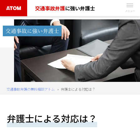
Skip
交通事故弁護
に強い弁護士
to
無
content
料
相
談
予
約
は
こ
ち
交通事故弁護の無料相談アトム
»
弁護士による対応は？
ら
タ
弁護士による対応は？
ッ
プ
で
電