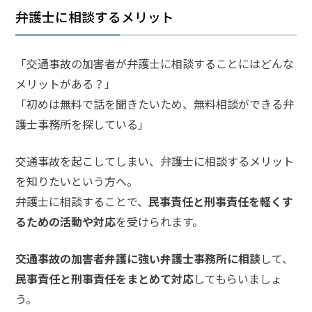
弁護士に相談するメリット
話
を
か
「交通事故の加害者が弁護士に相談することにはどんな
け
メリットがある？」
る
「初めは無料で話を聞きたいため、無料相談ができる弁
電
護士事務所を探している」
話
受
付
交通事故を起こしてしまい、弁護士に相談するメリット
24
時
を知りたいという方へ。
間
365
弁護士に相談することで、
民事責任と刑事責任を軽くす
日!
全
るための活動や対応
を受けられます。
国
対
応!
交通事故の加害者弁護に強い弁護士事務所に相談
して、
民事責任と刑事責任をまとめて対応
してもらいましょ
う。