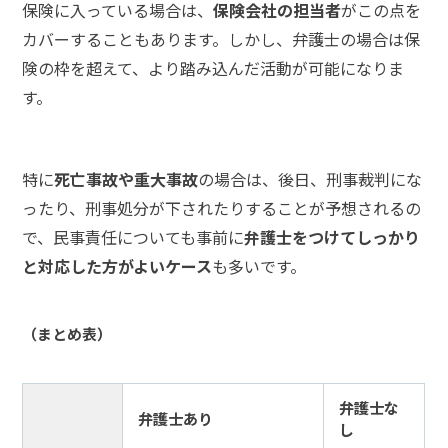
保険に入っている場合は、
保険会社の担当者
がこの点を
て
カバーすることもあります。しかし、弁護士の場合は保
険の枠を超えて、より踏み込んだ活動が可能になりま
弁
護
す。
士
紹
介
特に
死亡事故や重大事故
の場合は、後日、刑事裁判にな
ったり、刑事処分が下されたりすることが予想されるの
解
で、民事責任についても事前に
弁護士をつけてしっかり
決
事
と対応した方がよいケース
も多いです。
例
と
実
（まとめ表）
績
弁護士な
弁
弁護士あり
し
護