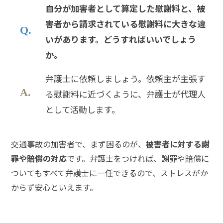
自分が加害者として算定した慰謝料と、被
害者から請求されている慰謝料に大きな違
慰
いがあります。どうすればいいでしょう
謝
か。
料
請
求
弁護士に依頼しましょう。依頼主が主張す
さ
る慰謝料に近づくように、弁護士が代理人
れ
た
として活動します。
場
合
交通事故の加害者で、まず困るのが、
被害者に対する謝
罪や賠償の対応
です。弁護士をつければ、謝罪や賠償に
ア
ト
ついてもすべて弁護士に一任できるので、ストレスがか
ム
からず安心といえます。
に
つ
い