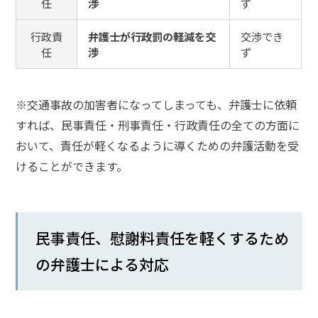
任
渉
ず
悩
み
行政責
弁護士が行政罰の軽減を交
交渉でき
任
渉
ず
弁護
士に
よる
※交通事故の加害者になってしまっても、弁護士に依頼
対応
すれば、民事責任・刑事責任・行政責任の全ての方面に
は？
おいて、責任が軽くなるように導くための弁護活動を受
けることができます。
電
話
対
応
す
民事責任、慰謝料責任を軽くするため
る
の弁護士による対応
際
の
注
意
点