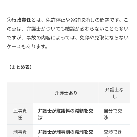
ム弁
護士
事務
③
行政責任
とは、免許停止や免許取消しの問題です。こ
所の
の点は、弁護士がついても結論が変わらないことも多い
特徴
は？
ですが、事故の内容によっては、免停や免取にならない
ケースもあります。
交
通
（まとめ表）
事
故
の
弁護士な
よ
弁護士あり
し
く
あ
民事責
弁護士が慰謝料の減額を交
自分で交
る
任
渉
渉
相
談・
刑事責
弁護士が刑事罰の減刑を交
交渉でき
お