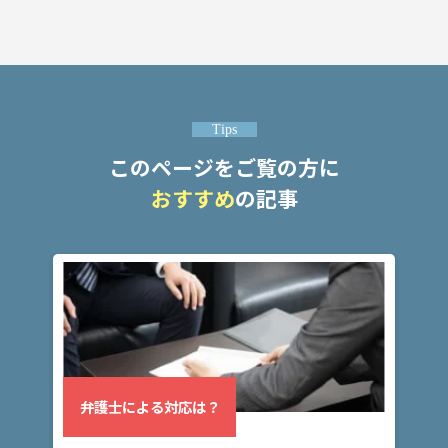
ム弁
護士
事務
所の
特徴
は？
Tips
このページをご覧の方に
交
おすすめ
の記事
通
事
故
の
よ
く
あ
る
相
弁護士による対応は？
談・
お