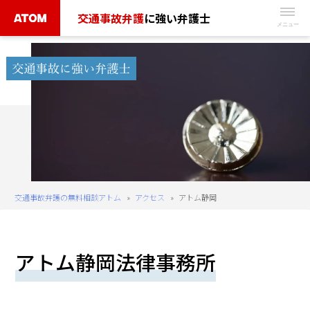
Skip
交通事故弁護
に強い弁護士
to
無
content
料
相
談
予
約
は
こ
ち
交通事故弁護の無料相談アトム
»
アクセス
»
アトム静岡
ら
タ
アトム静岡法律事務所
ッ
プ
で
電