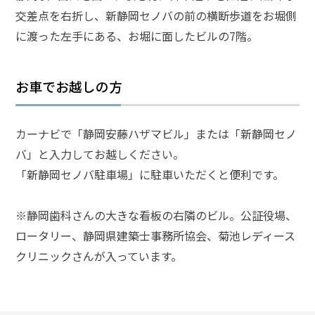
交差点を右折し、新静岡セノバの前の横断歩道をお堀側
弁護
に渡った左手にある、お堀に面したビルの7階。
士に
相談
する
お車でお越しの方
メリ
ット
と
は？
カーナビで「静岡安藤ハザマビル」または「新静岡セノ
バ」と入力してお越しください。
「新静岡セノバ駐車場」に駐車いただくと便利です。
弁護
士に
依頼
※静岡歯科さんの大きな看板の右隣のビル。公証役場、
する
メリ
ロータリー、静岡県建築士事務所協会、菊池レディース
ット
クリニックさんが入っています。
は？
アト