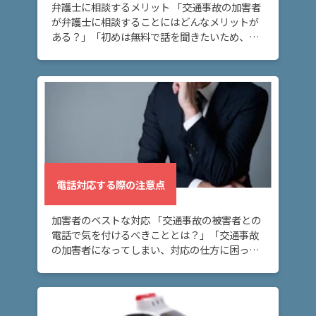
弁護士に相談するメリット 「交通事故の加害者
悩
が弁護士に相談することにはどんなメリットが
み
ある？」「初めは無料で話を聞きたいため、無
料相談ができる弁護士事務所を探している」 交
通事故を起こしてしまい、弁護士に相談するメ
弁護
リット […]
士に
よる
対応
は？
電
電話対応する際の注意点
話
対
応
加害者のベストな対応 「交通事故の被害者との
す
電話で気を付けるべきこととは？」「交通事故
る
の加害者になってしまい、対応の仕方に困って
際
いる」 交通事故の加害者になってしまい、被害
の
者の方との電話対応にお困りの方へ。このペー
注
ジでは […]
意
点