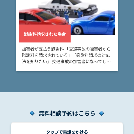
慰
謝
料
慰謝料請求された場合
請
求
加害者が支払う慰謝料 「交通事故の被害者から
さ
慰謝料を請求されている」「慰謝料請求の対応
れ
法を知りたい」 交通事故の加害者になってしま
た
い、慰謝料請求をされていて不安な方へ。この
場
ページでは、「交通事故の被害者から慰謝料請
合
求され […]
ア
ト
ム
無料相談予約はこちら
に
つ
い
タップで電話をかける