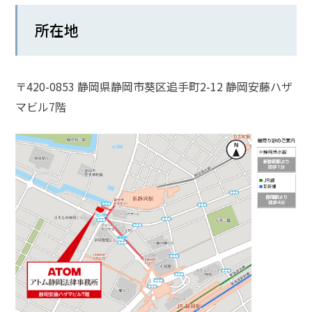
話
所在地
を
か
け
る
〒420-0853 静岡県静岡市葵区追手町2-12 静岡安藤ハザ
マビル7階
電
話
受
付
24
時
間
365
日!
全
国
対
応!