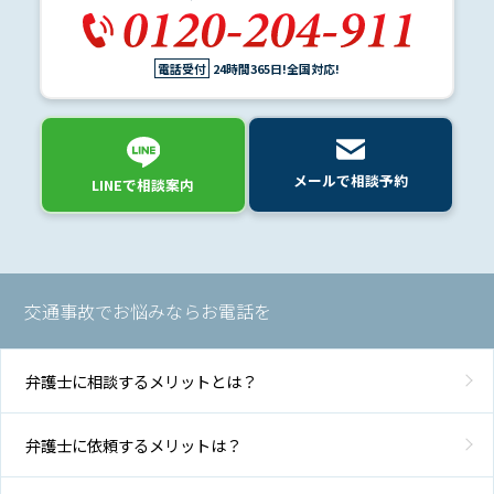
て
電話受付
24時間365日!全国対応!
弁
護
士
紹
介
メールで相談予約
LINEで相談案内
解
決
事
交通事故でお悩みならお電話を
例
と
実
績
弁護士に相談するメリットとは？
弁護士に依頼するメリットは？
弁
護