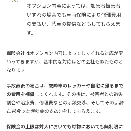
オプション内容によっては、加害者被害者
弁護
いずれの場合でも車両保険により修理費用
士に
の支払い、代車の提供などもしてもらえま
相談
する
す。
メリ
ット
と
保険会社はオプション内容によってしてくれる対応が変
は？
わってきますが、基本的な対応はどの会社も似たものと
なります。
弁護
士に
事故直後の場合は、
故障車のレッカーや自宅に帰るまで
依頼
する
の費用を補償
してくれます。その後は、被害者との過失
メリ
割合や治療費、修理費などの示談交渉、そしてその
示談
ット
は？
に見合った保険金の支払い
をしてもらえます。
保険金の上限は対人においても対物においても無制限に
アト