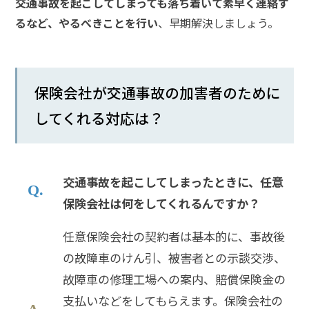
交通事故を起こしてしまっても落ち着いて素早く連絡す
メールで相談予約
LINEで相談案内
るなど、やるべきことを行い
、早期解決しましょう。
交
保険会社が交通事故の加害者のために
通
してくれる対応は？
事
故
で
お
交通事故を起こしてしまったときに、任意
悩
み
保険会社は何をしてくれるんですか？
な
ら
任意保険会社の契約者は基本的に、事故後
お
の故障車のけん引、被害者との示談交渉、
電
故障車の修理工場への案内、賠償保険金の
話
を
支払いなどをしてもらえます。保険会社の