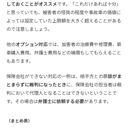
しておくことがオススメ
です。「これだけあれば十分」
ム弁
護士
と思っていても、被害者の怪我の程度や事故車の価値に
事務
よっては設定していた上限額を大きく超えることがある
所の
特徴
ので注意しましょう。
は？
他の
オプション対応
では、加害者の治療費や修理費、新
車購入費用、弁護士費用などの補償もしてもらえること
交
通
もあります。
事
故
保険会社ができない対応の一例は、相手方との
示談がま
の
とまらずに裁判になったとき
に、保険会社の担当者は裁
よ
判において代理人となることはできないということで
く
あ
す。その場合は
弁護士に依頼する必要
があります。
る
相
談・
（まとめ表）
お