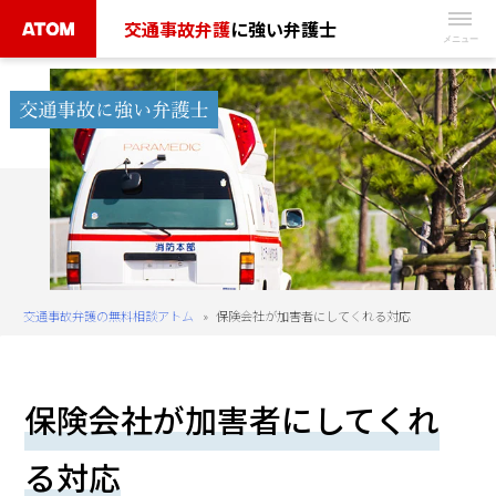
Skip
交通事故弁護
に強い弁護士
to
無
content
料
相
談
予
約
は
こ
ち
交通事故弁護の無料相談アトム
»
保険会社が加害者にしてくれる対応
ら
タ
保険会社が加害者にしてくれ
ッ
プ
る対応
で
電