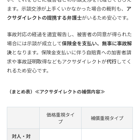
士
費
ます。示談交渉が上手くいかなかった場合の裁判も、
ア
用
クサダイレクトの提携する弁護士
がいるため安心です。
事故対応の経過を適宜報告し、被害者の同意が得られた
ア
ク
場合には示談が成立して
保険金を支払い、無事に事故解
セ
決
となります。保険金支払いに伴う自賠責への加害者請
ス
求や事故証明取得などもアクサダイレクトが
代行
してく
れるため安心です。
（まとめ表）≪アクサダイレクトの補償内容≫
価格重視タイ
補償重視タイプ
プ
対人・対