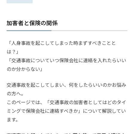
話
を
か
加害者と保険の関係
け
る
「人身事故を起こしてしまった時まずすべきことと
電
は？」
話
受
「交通事故についていつ保険会社に連絡を入れたらいい
付
のか分からない」
24
時
間
365
交通事故を起こしてしまい、何をしたらいいのかお悩み
日!
全
の方へ。
国
このページでは、「交通事故の加害者としてはどのタイ
対
応!
ミングで保険会社に連絡すべきか」について解説してい
ます。