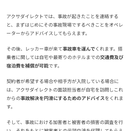
て
アクサダイレクトでは、事故が起きたことを連絡する
弁
と、まずはじめにその事故現場でするべきことをオペレ
護
ーターからアドバイスしてもらえます。
士
紹
介
その後、レッカー車が来て
事故車を運んで
くれます。搭
乗者に関しては自宅や最寄りのホテルまでの
交通費及び
宿泊費を補償が可能
です。
解
決
事
契約者が希望する場合や相手方が入院している場合に
例
と
は、アクサダイレクトの面談担当者が自宅を訪問しこれ
実
からの
事故解決を円滑にするためのアドバイス
をくれま
績
す。
弁
そして、事故における加害者と被害者の損害の調査を行
護
い、それをもとに被害者との示談交渉を代理してもらえ