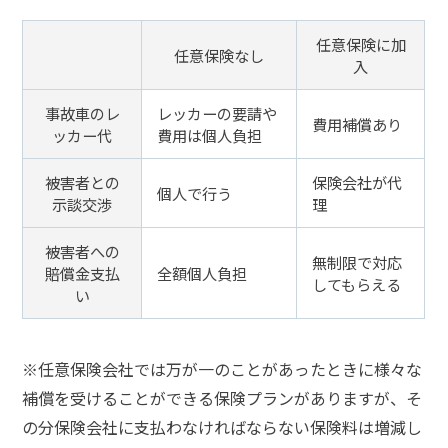
悩
み
任意保険に加
任意保険なし
入
弁護
事故車のレ
レッカーの要請や
士に
費用補償あり
ッカー代
費用は個人負担
よる
対応
は？
被害者との
保険会社が代
個人で行う
示談交渉
理
電
被害者への
無制限で対応
話
賠償金支払
全額個人負担
してもらえる
対
い
応
す
る
※任意保険会社では万が一のことがあったときに様々な
際
の
補償を受けることができる保険プランがありますが、そ
注
の分保険会社に支払わなければならない保険料は増減し
意
点