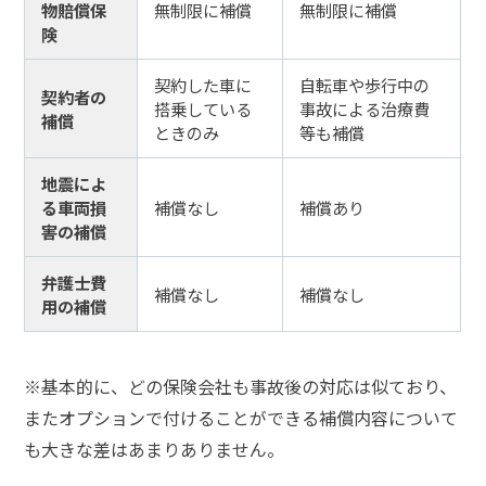
物賠償保
無制限に補償
無制限に補償
険
契約した車に
自転車や歩行中の
契約者の
搭乗している
事故による治療費
補償
ときのみ
等も補償
地震によ
る車両損
補償なし
補償あり
害の補償
弁護士費
補償なし
補償なし
用の補償
※基本的に、どの保険会社も事故後の対応は似ており、
またオプションで付けることができる補償内容について
も大きな差はあまりありません。