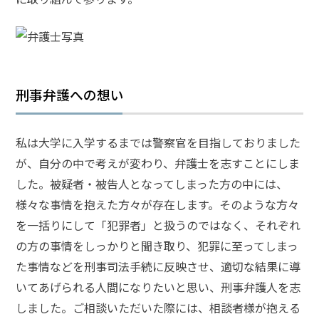
ム弁
護士
事務
所の
特徴
は？
刑事弁護への想い
交
私は大学に入学するまでは警察官を目指しておりました
通
が、自分の中で考えが変わり、弁護士を志すことにしま
事
故
した。被疑者・被告人となってしまった方の中には、
の
様々な事情を抱えた方々が存在します。そのような方々
よ
を一括りにして「犯罪者」と扱うのではなく、それぞれ
く
の方の事情をしっかりと聞き取り、犯罪に至ってしまっ
あ
る
た事情などを刑事司法手続に反映させ、適切な結果に導
相
いてあげられる人間になりたいと思い、刑事弁護人を志
談・
しました。ご相談いただいた際には、相談者様が抱える
お