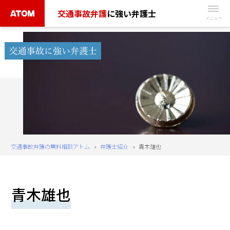
Skip
交通事故弁護
に強い弁護士
to
無
content
料
相
談
予
約
は
こ
ち
交通事故弁護の無料相談アトム
»
弁護士紹介
»
青木雄也
ら
タ
青木雄也
ッ
プ
で
電