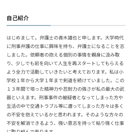
弁護
自己紹介
士に
相談
する
メリ
はじめまして。弁護士の青木雄也と申します。大学時代
ット
に刑事弁護の仕事に興味を持ち、弁護士になることを志
と
は？
しました。依頼者の抱える個別の事情を親身に汲み取
り、少しでも前を向いて人生を再スタートしてもらえる
よう全力で活動していきたいと考えております。私は小
弁護
学校１年から大学１年まで剣道を続けていました。この
士に
依頼
１３年間で培った精神力や忍耐力の強さが私の最大の武
する
器といえます。刑事事件の被疑者となってしまった方や
メリ
ット
生活の中で交通トラブル等に遭ってしまった方々は多く
は？
の不安を抱えているかと思われます。そのような方々の
不安を解消できるよう、強い意志を持って粘り強く仕事
アト
に取り組んで参ります。