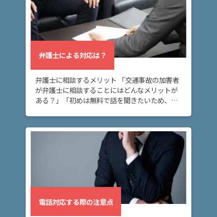
慰
謝
料
弁護士による対応は？
請
求
弁護士に相談するメリット 「交通事故の加害者
さ
が弁護士に相談することにはどんなメリットが
れ
ある？」「初めは無料で話を聞きたいため、無
た
料相談ができる弁護士事務所を探している」 交
場
通事故を起こしてしまい、弁護士に相談するメ
合
リット […]
ア
ト
ム
に
つ
電話対応する際の注意点
い