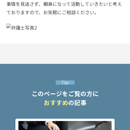
事情を見逃さず、親身になって活動していきたいと考え
悩
み
ておりますので、お気軽にご相談ください。
弁護
士に
よる
対応
は？
電
話
Tips
対
応
このページをご覧の方に
す
る
おすすめ
の記事
際
の
注
意
点