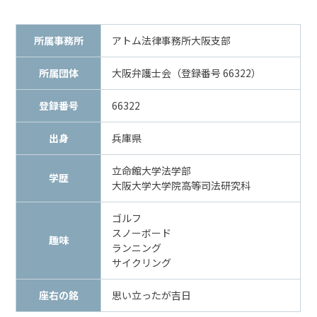
メールで相談予約
LINEで相談案内
所属事務所
アトム法律事務所大阪支部
所属団体
大阪弁護士会（登録番号 66322）
交
登録番号
66322
通
事
出身
兵庫県
故
で
立命館大学法学部
お
学歴
大阪大学大学院高等司法研究科
悩
み
ゴルフ
な
スノーボード
ら
趣味
ランニング
お
サイクリング
電
話
座右の銘
思い立ったが吉日
を