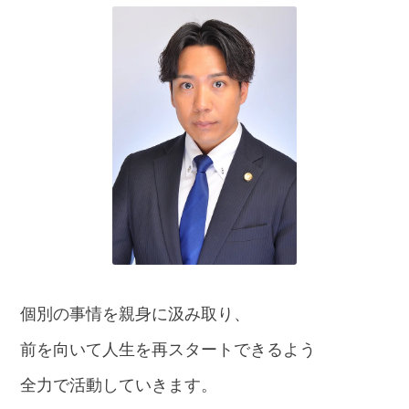
話
を
か
け
る
電
話
受
付
24
時
間
365
日!
全
国
対
個別の事情を親身に汲み取り、
応!
前を向いて人生を再スタートできるよう
全力で活動していきます。