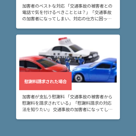
て
加害者のベストな対応 「交通事故の被害者との
電話で気を付けるべきこととは？」「交通事故
の加害者になってしまい、対応の仕方に困って
弁
いる」 交通事故の加害者になってしまい、被害
護
者の方との電話対応にお困りの方へ。このペー
士
ジでは […]
紹
介
解
決
事
慰謝料請求された場合
例
と
加害者が支払う慰謝料 「交通事故の被害者から
実
慰謝料を請求されている」「慰謝料請求の対応
績
法を知りたい」 交通事故の加害者になってしま
い、慰謝料請求をされていて不安な方へ。この
ページでは、「交通事故の被害者から慰謝料請
弁
求され […]
護