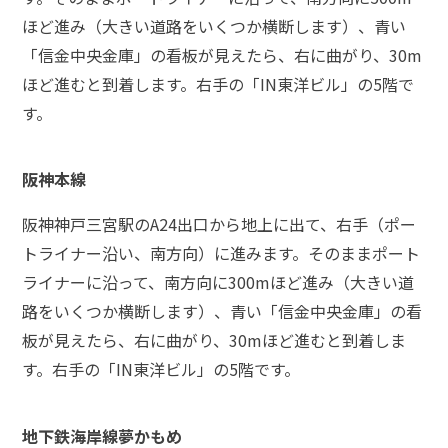
ほど進み（大きい道路をいくつか横断します）、青い
弁
「信金中央金庫」の看板が見えたら、右に曲がり、30m
護
士
ほど進むと到着します。右手の「IN東洋ビル」の5階で
に
す。
相
談
す
阪神本線
る
メ
リ
阪神神戸三宮駅のA24出口から地上に出て、右手（ポー
ッ
トライナー沿い、南方向）に進みます。そのままポート
ト
ライナーに沿って、南方向に300mほど進み（大きい道
は
路をいくつか横断します）、青い「信金中央金庫」の看
板が見えたら、右に曲がり、30mほど進むと到着しま
弁
す。右手の「IN東洋ビル」の5階です。
護
士
に
依
地下鉄海岸線夢かもめ