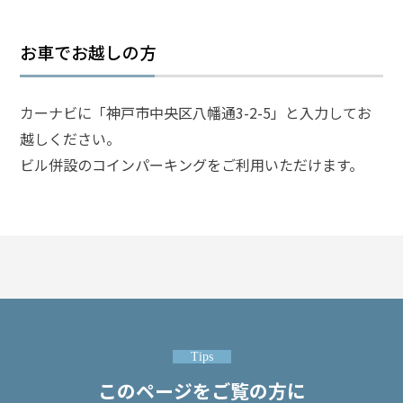
事
件
の
お車でお越しの方
よ
く
あ
カーナビに「神戸市中央区八幡通3-2-5」と入力してお
る
越しください。
相
ビル併設のコインパーキングをご利用いただけます。
談・
お
悩
み
詐欺
事
件/
不起
訴に
Tips
して
このページをご覧の方に
ほし