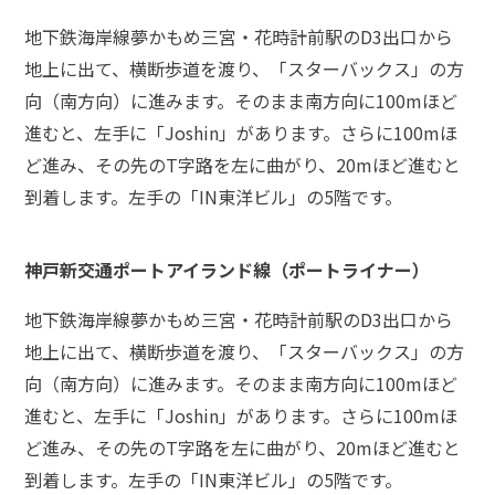
頼
す
地下鉄海岸線夢かもめ三宮・花時計前駅のD3出口から
る
地上に出て、横断歩道を渡り、「スターバックス」の方
メ
リ
向（南方向）に進みます。そのまま南方向に100mほど
ッ
進むと、左手に「Joshin」があります。さらに100mほ
ト
は
ど進み、その先のT字路を左に曲がり、20mほど進むと
到着します。左手の「IN東洋ビル」の5階です。
アト
ム弁
神戸新交通ポートアイランド線（ポートライナー）
護士
事務
地下鉄海岸線夢かもめ三宮・花時計前駅のD3出口から
所の
特徴
地上に出て、横断歩道を渡り、「スターバックス」の方
は？
向（南方向）に進みます。そのまま南方向に100mほど
進むと、左手に「Joshin」があります。さらに100mほ
ど進み、その先のT字路を左に曲がり、20mほど進むと
詐
欺
到着します。左手の「IN東洋ビル」の5階です。