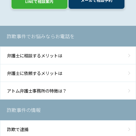
メールで相談予約
LINEで相談案内
用
地
図・
詐欺事件でお悩みならお電話を
アク
セス
弁護士に相談するメリットは
弁護士に依頼するメリットは
アトム弁護士事務所の特徴は？
詐欺事件の情報
詐欺で逮捕