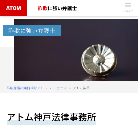
Skip
詐欺
に強い弁護士
to
無
content
料
相
談
予
約
は
こ
ち
詐欺弁護の無料相談アトム
»
アクセス
»
アトム神戸
ら
タ
アトム神戸法律事務所
ッ
プ
で
電