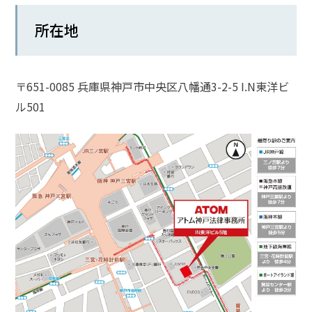
話
所在地
を
か
け
る
〒651-0085 兵庫県神戸市中央区八幡通3-2-5 I.N東洋ビ
ル501
電
話
受
付
24
時
間
365
日!
全
国
対
応!