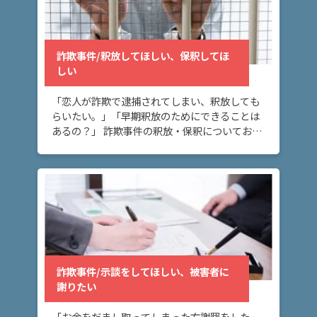
詐欺
事
件/
示談
詐欺事件/釈放してほしい、保釈してほ
をし
しい
てほ
し
い、
「恋人が詐欺で逮捕されてしまい、釈放しても
被害
らいたい。」「早期釈放のためにできることは
者に
あるの？」 詐欺事件の釈放・保釈についてお悩
謝り
みの方へ。このページでは、詐欺事件で逮捕さ
たい
れた場合に、保釈・釈放されるにはどうしたら
いいいか […]
ア
ト
ム
に
詐欺事件/示談をしてほしい、被害者に
つ
謝りたい
い
て
「お金をだまし取ってしまった方謝罪をした