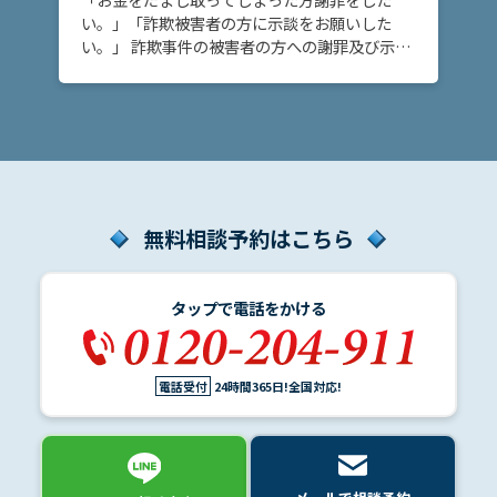
い。」「詐欺被害者の方に示談をお願いした
い。」 詐欺事件の被害者の方への謝罪及び示談
弁
の締結についてお悩みの方へ。このページで
護
は、詐欺事件において、当事者間で示談を締結
士
するためのポイ […]
紹
介
解
無料相談予約はこちら
決
事
例
と
タップで電話をかける
実
績
電話受付
24時間365日!全国対応!
弁
護
士
費