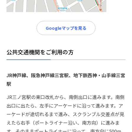
メールで相談予約
LINEで相談案内
Googleマップを見る
詐
欺
公共交通機関をご利用の方
事
件
で
お
JR神戸線、阪急神戸線三宮駅、地下鉄西神・山手線三宮
悩
駅
み
な
JR三ノ宮駅の東口改札から、南側出口に進みます。南側
ら
出口に出たら、左手にアーケードに沿って進みます。ア
お
電
ーケードが途切れるまで進み、スクランブル交差点が見
話
えたら右手（ポートライナー沿い、南方向）に進みま
を
す。そのままポートライナーに沿って、南方向に500m