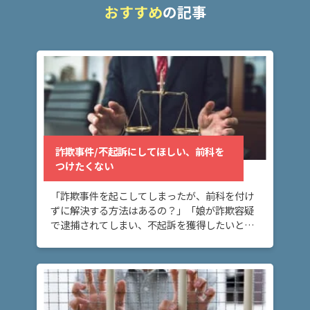
い、
おすすめ
の記事
前科
をつ
けた
くな
い
詐欺
事
詐欺事件/不起訴にしてほしい、前科を
件/
つけたくない
釈放
して
ほし
「詐欺事件を起こしてしまったが、前科を付け
い、
ずに解決する方法はあるの？」「娘が詐欺容疑
保釈
で逮捕されてしまい、不起訴を獲得したいと思
して
っている。」 詐欺事件で不起訴にしてほしい、
ほし
前科を付けたくないとお悩みの方へ。刑事事件
い
では、不 […]