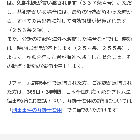
事
は、免訴判決が言い渡されます
（３３７条４号）。ただ
件
し、共犯者がいる場合には、最終の行為が終わった時か
の
ら、すべての共犯者に対して時効期間が起算されます
よ
（２５３条２項）。
く
あ
また、公訴の提起や海外へ渡航した場合などでは、時効
る
は一時的に進行が停止します（２５４条、２５５条）。
相
よって、詐欺を行った者が海外へ逃亡した場合には、そ
談・
お
の時点で時効の進行は停止します。
悩
み
リフォーム詐欺事件で逮捕された方、ご家族が逮捕され
た方は、
365日・24時間
、日本全国対応可能なアトム法
詐欺
律事務所にお電話下さい。弁護士費用の詳細については
事
『
刑事事件の弁護士費用
』でご確認いただけます。
件/
不起
訴に
して
ほし