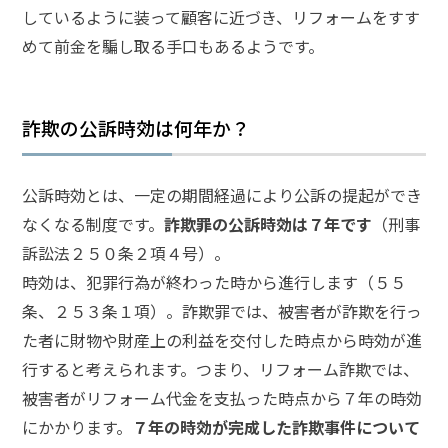
頼
しているように装って顧客に近づき、リフォームをすす
す
る
めて前金を騙し取る手口もあるようです。
メ
リ
ッ
ト
詐欺の公訴時効は何年か？
は
公訴時効とは、一定の期間経過により公訴の提起ができ
アト
なくなる制度です。
詐欺罪の公訴時効は７年です
（刑事
ム弁
訴訟法２５０条２項４号）。
護士
事務
時効は、犯罪行為が終わった時から進行します（５５
所の
条、２５３条１項）。詐欺罪では、被害者が詐欺を行っ
特徴
は？
た者に財物や財産上の利益を交付した時点から時効が進
行すると考えられます。つまり、リフォーム詐欺では、
被害者がリフォーム代金を支払った時点から７年の時効
詐
にかかります。
７年の時効が完成した詐欺事件について
欺