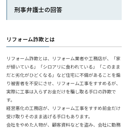
刑事弁護士の回答
弁
護
士
に
相
リフォーム詐欺とは
談
す
る
メ
リフォーム詐欺とは、リフォーム業者や工務店が、「家
リ
が傾いている」「シロアリに食われている」「このまま
ッ
だと劣化がひどくなる」など住宅に不備があることを煽
ト
は
り被害者を不安にさせ、リフォーム工事をすすめるが、
実際に工事は入らずお金だけを騙し取る手口の詐欺で
す。
弁
護
経営悪化の工務店が、リフォーム工事をすすめ前金だけ
士
受け取りそのまま逃げる手口もあります。
に
依
会社をやめた人物が、顧客資料などを盗み、会社に勤務