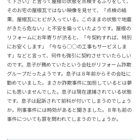
て下さい」と言って屋根の状態を点検するふりをして、
メールで相談予約
LINEで相談案内
そのお宅の屋根瓦ではない映像を見せて、「点検の結
果、屋根瓦にヒビが入っている。このままの状態で地震
がきたら危ない」と不安を煽っていたようです。屋根の
リフォームにお年寄りが渋ると、「今契約すれば、特別
詐
にお安くします」「今なら◯◯の工事もサービスしま
欺
事
す」などと言って、何件も強引に契約させていたらしい
件
のです。息子が務めていたという会社がリフォーム詐欺
で
グループだったようです。息子は８年前からその会社に
お
勤めていました。まさか詐欺事件に加担しているとは夢
悩
み
にも思いませんでした。息子は現在逮捕されている状態
な
です。息子は起訴されて前科が付いてしまうのでしょう
ら
か。刑事事件には時効があると聞きました。８年も前の
お
事件についても罪を問われてしまうのでしょうか。
電
話
を