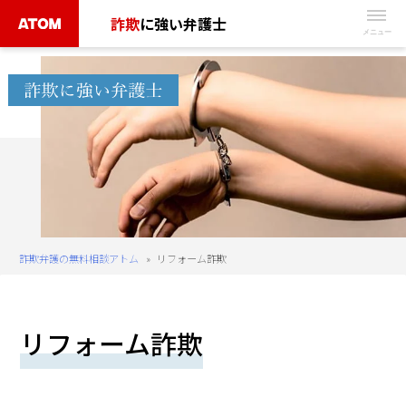
Skip
詐欺
に強い弁護士
to
無
content
料
相
談
予
約
は
こ
ち
詐欺弁護の無料相談アトム
»
リフォーム詐欺
ら
タ
リフォーム詐欺
ッ
プ
で
電