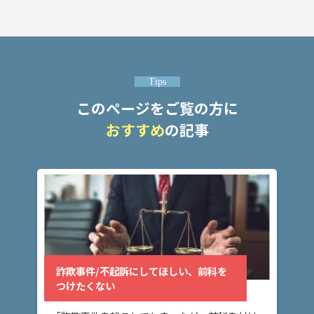
い、
前科
をつ
けた
くな
い
Tips
このページをご覧の方に
詐欺
おすすめ
の記事
事
件/
釈放
して
ほし
い、
保釈
して
ほし
い
詐欺事件/不起訴にしてほしい、前科を
つけたくない