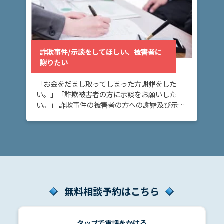
弁
護
士
詐欺事件/示談をしてほしい、被害者に
紹
謝りたい
介
「お金をだまし取ってしまった方謝罪をした
い。」「詐欺被害者の方に示談をお願いした
解
い。」 詐欺事件の被害者の方への謝罪及び示談
決
の締結についてお悩みの方へ。このページで
事
は、詐欺事件において、当事者間で示談を締結
例
するためのポイ […]
と
実
績
無料相談予約はこちら
弁
護
士
費
タップで電話をかける