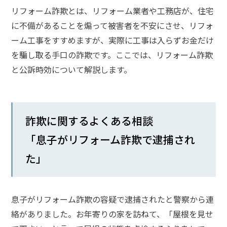
リフォーム詐欺とは、リフォーム業者や工務店が、住宅
話
を
に不備があることを煽って被害者を不安にさせ、リフォ
か
ーム工事をすすめますが、実際に工事は入らずお金だけ
け
を騙し取る手口の詐欺です。ここでは、リフォーム詐欺
る
と公訴時効について解説します。
電
話
受
付
24
詐欺に関するよくある相談
時
間
「息子がリフォーム詐欺で逮捕され
365
日!
た」
全
国
対
応!
息子がリフォーム詐欺の容疑で逮捕されたと警察から連
絡がありました。お年寄りの家を訪ねて、「屋根を見せ