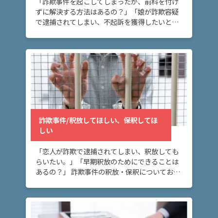
詐欺
「詐欺事件を起こしてしまったが、前科を付け
事
ずに解決する方法はあるの？」「娘が詐欺容疑
件/
で逮捕されてしまい、不起訴を獲得したいと思
示談
っている。」 詐欺事件で不起訴にしてほしい、
をし
前科を付けたくないとお悩みの方へ。刑事事件
てほ
では、不 […]
し
い、
被害
者に
謝り
たい
詐欺事件/釈放してほしい、保釈してほ
しい
ア
「恋人が詐欺で逮捕されてしまい、釈放しても
ト
らいたい。」「早期釈放のためにできることは
ム
あるの？」 詐欺事件の釈放・保釈についてお悩
に
みの方へ。このページでは、詐欺事件で逮捕さ
つ
れた場合に、保釈・釈放されるにはどうしたら
い
いいいか […]
て