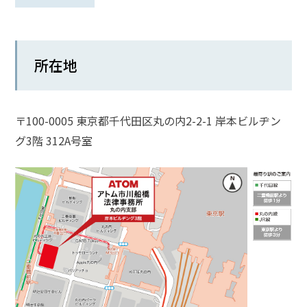
話
を
か
所在地
け
る
電
〒100-0005 東京都千代田区丸の内2-2-1 岸本ビルヂン
話
受
グ3階 312A号室
付
24
時
間
365
日!
全
国
対
応!