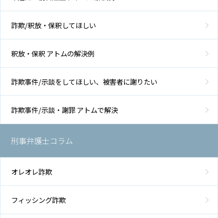
用
詐欺/釈放・保釈してほしい
地
図・
釈放・保釈 アトムの解決例
アク
セス
詐欺事件/示談をしてほしい、被害者に謝りたい
詐欺事件/示談・謝罪 アトムで解決
刑事弁護士コラム
オレオレ詐欺
フィッシング詐欺