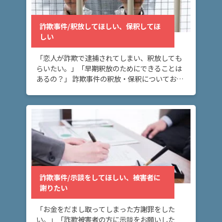
頼
す
る
詐欺事件/釈放してほしい、保釈してほ
メ
しい
リ
ッ
「恋人が詐欺で逮捕されてしまい、釈放しても
ト
らいたい。」「早期釈放のためにできることは
は
あるの？」 詐欺事件の釈放・保釈についてお悩
みの方へ。このページでは、詐欺事件で逮捕さ
れた場合に、保釈・釈放されるにはどうしたら
アト
いいいか […]
ム弁
護士
事務
所の
特徴
は？
詐欺事件/示談をしてほしい、被害者に
謝りたい
詐
「お金をだまし取ってしまった方謝罪をした
欺
い。」「詐欺被害者の方に示談をお願いした