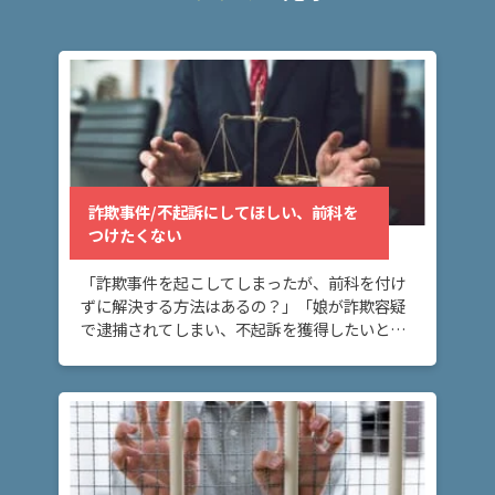
弁
護
士
に
相
談
す
る
詐欺事件/不起訴にしてほしい、前科を
メ
つけたくない
リ
ッ
「詐欺事件を起こしてしまったが、前科を付け
ト
ずに解決する方法はあるの？」「娘が詐欺容疑
は
で逮捕されてしまい、不起訴を獲得したいと思
っている。」 詐欺事件で不起訴にしてほしい、
前科を付けたくないとお悩みの方へ。刑事事件
弁
では、不 […]
護
士
に
依