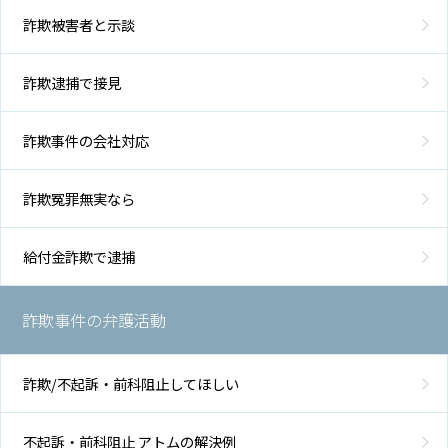
詐欺被害者と示談
弁
護
詐欺逮捕で接見
士
紹
介
詐欺事件の会社対応
解
詐欺冤罪無実なら
決
事
例
給付金詐欺で逮捕
と
実
績
詐欺事件の弁護活動
詐欺/不起訴・前科阻止してほしい
弁
護
士
不起訴・前科阻止 アトムの解決例
費