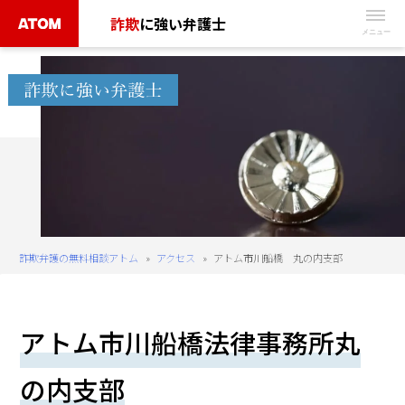
Skip
詐欺
に強い弁護士
to
無
content
料
相
談
予
約
は
こ
ち
詐欺弁護の無料相談アトム
»
アクセス
»
アトム市川船橋 丸の内支部
ら
タ
アトム市川船橋法律事務所丸
ッ
プ
の内支部
で
電