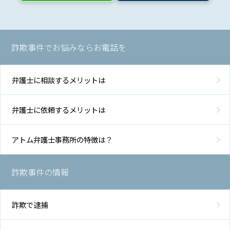
い、
前科
をつ
けた
くな
詐欺事件でお悩みならお電話を
い
弁護士に相談するメリットは
詐欺
事
弁護士に依頼するメリットは
件/
釈放
して
アトム弁護士事務所の特徴は？
ほし
い、
保釈
詐欺事件の情報
して
ほし
い
詐欺で逮捕