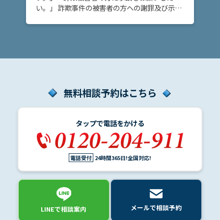
事
い。」 詐欺事件の被害者の方への謝罪及び示談
件
の締結についてお悩みの方へ。このページで
の
は、詐欺事件において、当事者間で示談を締結
よ
するためのポイ […]
く
あ
る
相
無料相談予約はこちら
談・
お
悩
タップで電話をかける
み
詐欺
電話受付
24時間365日!全国対応!
事
件/
不起
訴に
して
メールで相談予約
LINEで相談案内
ほし