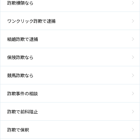
詐欺
詐欺横領なら
事
件/
示談
ワンクリック詐欺で逮捕
をし
てほ
し
結婚詐欺で逮捕
い、
被害
者に
保険詐欺なら
謝り
たい
競馬詐欺なら
ア
詐欺事件の相談
ト
ム
詐欺で前科阻止
に
つ
い
詐欺で保釈
て