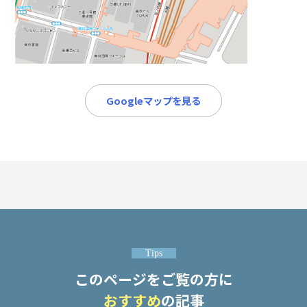
メールで相談予約
LINEで相談案内
詐
Googleマップを見る
欺
事
件
で
お
悩
み
な
ら
お
Tips
電
このページをご覧の方に
話
を
おすすめ
の記事