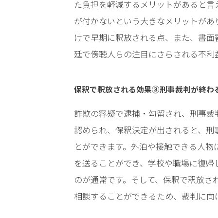
事務
た負担を軽減するメリットがあると言
所の
が付かないという大きなメリットがあ
特徴
は？
けで早期に釈放される点、また、書面
廷で傍聴人らの注目にさらされる不利
詐
欺
保釈で釈放される効果③刑事裁判が終わ
事
件
詐欺の容疑で逮捕・勾留され、刑事裁
の
認められ、保釈決定が出されると、刑
よ
く
とができます。外泊や接触できる人物
あ
を送ることができ、学校や職場に復帰
る
相
のが通常です。そして、保釈で釈放さ
談・
相談することができるため、裁判に向
お
悩