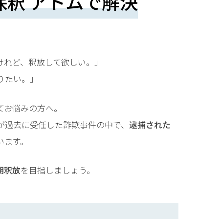
保釈 アトムで解決
けれど、釈放して欲しい。」
りたい。」
てお悩みの方へ。
が過去に受任した詐欺事件の中で、
逮捕された
います。
期釈放
を目指しましょう。