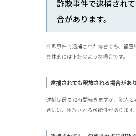
詐欺事件で逮捕されて
時
間
合があります。
365
日!
詐欺事件で逮捕された場合でも、留置
全
具体的には下記のような場合です。
国
対
逮捕されても釈放される場合があ
応!
逮捕は最長72時間続きますが、犯人
合には、釈放される可能性があります