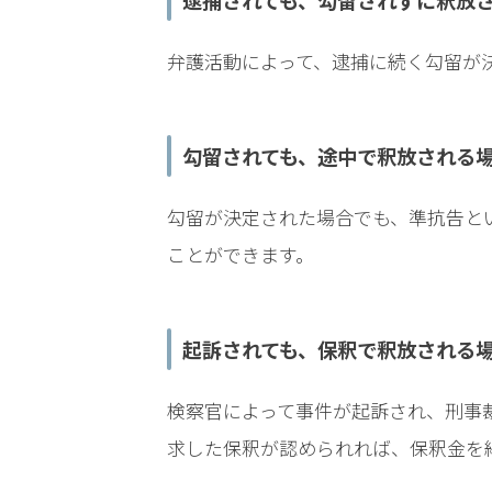
逮捕されても、勾留されずに釈放
LINEで相談案内
メールで
弁護活動によって、逮捕に続く勾留が
勾留されても、途中で釈放される
勾留が決定された場合でも、準抗告と
詐
欺
ことができます。
事
件
で
起訴されても、保釈で釈放される
お
悩
検察官によって事件が起訴され、刑事
み
な
求した保釈が認められれば、保釈金を
ら
お