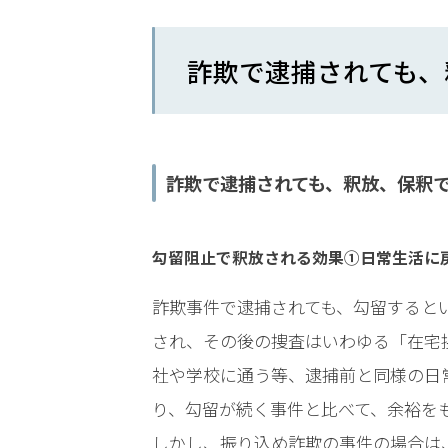
電
話
詐欺で逮捕されても、
を
弁
護
士
詐欺で逮捕されても、釈放、保釈
に
相
談
勾留阻止で釈放される効果①日常生活に
す
る
詐欺事件で逮捕されても、勾留すると
メ
され、その後の捜査はいわゆる「在宅
リ
ッ
社や学校に通う等、逮捕前と同様の日
ト
り、勾留が続く事件と比べて、余裕を
は
しかし、振り込め詐欺の事件の場合は