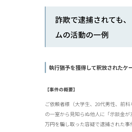
み
詐欺で逮捕されても、
詐欺
事
ムの活動の一例
件/
不起
訴に
して
ほし
執行猶予を獲得して釈放されたケー
い、
前科
をつ
【事件の概要】
けた
くな
い
ご依頼者様（大学生、20代男性、前
の一室から見知らぬ他人に「示談金が3
万円を騙し取った容疑で逮捕された事
詐欺
事