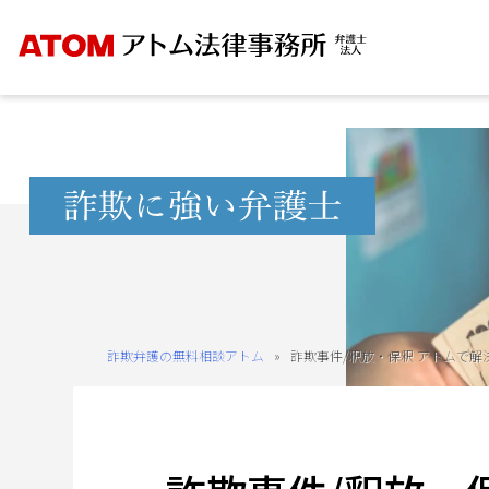
Skip
to
content
無
料
相
談
予
約
詐欺弁護の無料相談アトム
»
詐欺事件/釈放・保釈 アトムで解
を
ご
希