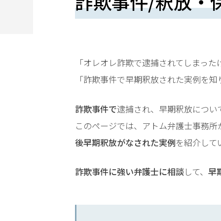
詐欺事件/釈放・
望
さ
れ
る
「オレオレ詐欺で逮捕されてしまった
方
「詐欺事件で早期釈放された実例を知
は
詐欺事件で
逮捕され、早期釈放につい
こ
このページでは、アトム弁護士事務所
ち
後早期釈放がなされた実例
を紹介して
ら
詐欺事件に強い弁護士に相談
して、
早
24