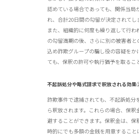
認めている場合であっても、関係当局
弁
護
れ、合計20日間の勾留が決定されてし
士
また、組織的に何度も繰り返して行わ
に
依
の勾留満期の後、さらに別の被害者と
頼
込め詐欺グループの騙し役の容疑をか
す
る
ても、保釈の許可や執行猶予を取るこ
メ
リ
ッ
不起訴処分や略式請求で釈放される効果
ト
は
詐欺事件で逮捕されても、不起訴処分
ら釈放されます。これらの場合、保釈
アト
避することができます。保釈金は、保
ム弁
時的にでも多額の金銭を用意すること
護士